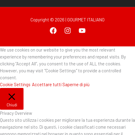
Copyright © 2026 | GOURMET ITALIANO
We use cookies on our website to give you the most relevant
experience by remembering your preferences and repeat visits. By
clicking “Accept All”, you consent to the use of ALL the cookies.
However, you may visit "Cookie Settings" to provide a controlled
consent.
Cookie Settings
Accettare tutti
Saperne di più
Chiudi
Privacy Overview
Questo sito utilizza i cookies per migliorare la tua esperienza durante la
navigazione nel sito. Di questi, i cookie classificati come necessari
vengono memorizzati nel browser in quanto sono essenziali per il