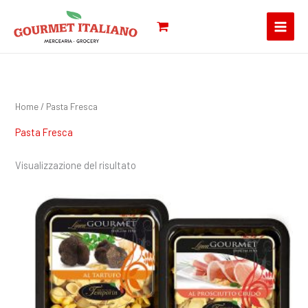
Vai
Cerca:
al
contenuto
Home
/ Pasta Fresca
Pasta Fresca
Visualizzazione del risultato