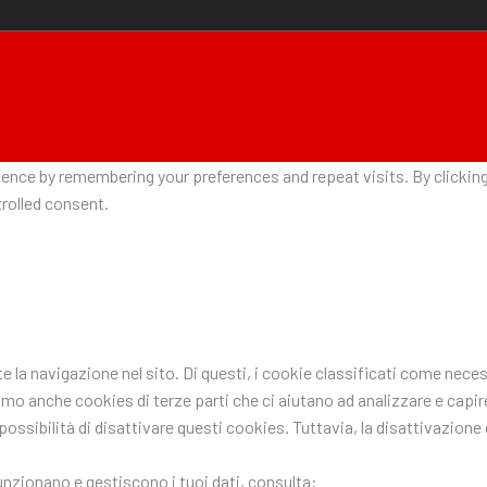
nce by remembering your preferences and repeat visits. By clicking 
rolled consent.
nte la navigazione nel sito. Di questi, i cookie classificati come n
ziamo anche cookies di terze parti che ci aiutano ad analizzare e ca
ssibilità di disattivare questi cookies. Tuttavia, la disattivazione d
funzionano e gestiscono i tuoi dati, consulta: