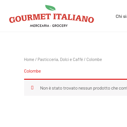
Vai
Cerca:
al
Chi s
contenuto
Home
/
Pasticceria, Dolci e Caffé
/ Colombe
Colombe
Non è stato trovato nessun prodotto che corri