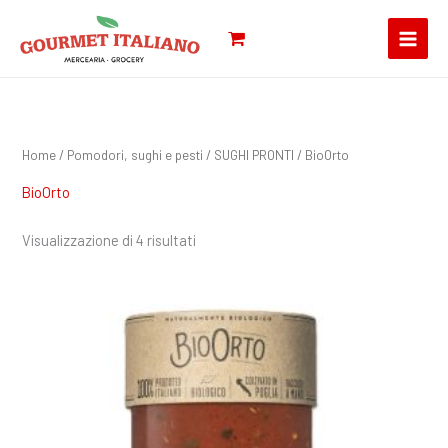
Vai
Cerca:
al
contenuto
Home
/
Pomodori, sughi e pesti
/
SUGHI PRONTI
/ BioOrto
BioOrto
Visualizzazione di 4 risultati