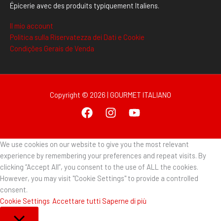
Épicerie avec des produits typiquement Italiens.
Il mio account
Politica sulla Riservatezza dei Dati e Cookie
Condições Gerais de Venda
Copyright © 2026 | GOURMET ITALIANO
We use cookies on our website to give you the most relevant
experience by remembering your preferences and repeat visits. By
clicking “Accept All”, you consent to the use of ALL the cookies.
However, you may visit "Cookie Settings" to provide a controlled
consent.
Cookie Settings
Accettare tutti
Saperne di più