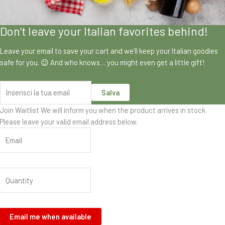
Don’t leave your Italian favorites behind!
Leave your email to save your cart and we’ll keep your Italian goodies
safe for you. 😉 And who knows… you might even get a little gift!
Salva
Join Waitlist
We will inform you when the product arrives in stock.
Please leave your valid email address below.
Email me when available