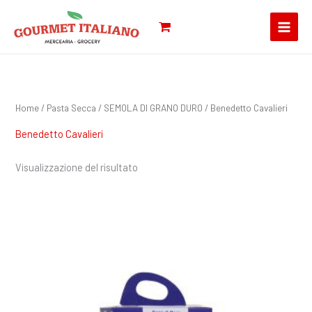
Vai
Cerca:
al
contenuto
Home
/
Pasta Secca
/
SEMOLA DI GRANO DURO
/ Benedetto Cavalieri
Benedetto Cavalieri
Visualizzazione del risultato