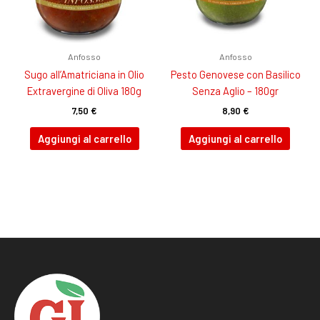
Anfosso
Anfosso
Sugo all’Amatriciana in Olio
Pesto Genovese con Basilico
Extravergine di Oliva 180g
Senza Aglio – 180gr
7,50
€
8,90
€
Aggiungi al carrello
Aggiungi al carrello