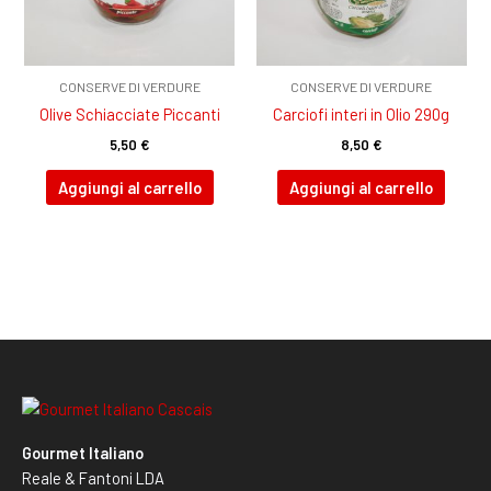
CONSERVE DI VERDURE
CONSERVE DI VERDURE
Olive Schiacciate Piccanti
Carciofi interi in Olio 290g
5,50
€
8,50
€
Aggiungi al carrello
Aggiungi al carrello
Gourmet Italiano
Reale & Fantoni LDA