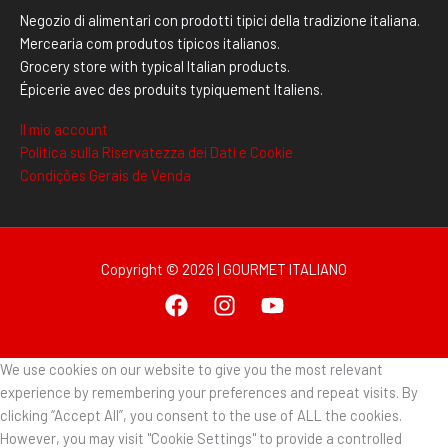
Negozio di alimentari con prodotti tipici della tradizione italiana.
Mercearia com produtos típicos italianos.
Grocery store with typical Italian products.
Épicerie avec des produits typiquement Italiens.
Il mio account
Politica sulla Riservatezza dei Dati e Cookie
Condições Gerais de Venda
Copyright © 2026 | GOURMET ITALIANO
We use cookies on our website to give you the most relevant
experience by remembering your preferences and repeat visits. By
clicking “Accept All”, you consent to the use of ALL the cookies.
However, you may visit "Cookie Settings" to provide a controlled