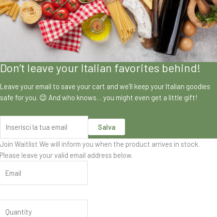
Don’t leave your Italian favorites behind!
Leave your email to save your cart and we’ll keep your Italian goodies
safe for you. 😉 And who knows… you might even get a little gift!
Salva
Join Waitlist
We will inform you when the product arrives in stock.
Please leave your valid email address below.