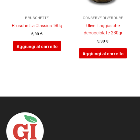
BRUSCHETTE
CONSERVE DI VERDURE
Bruschetta Classica 180g
Olive Taggiasche
denocciolate 280gr
6,90
€
9,90
€
Aggiungi al carrello
Aggiungi al carrello