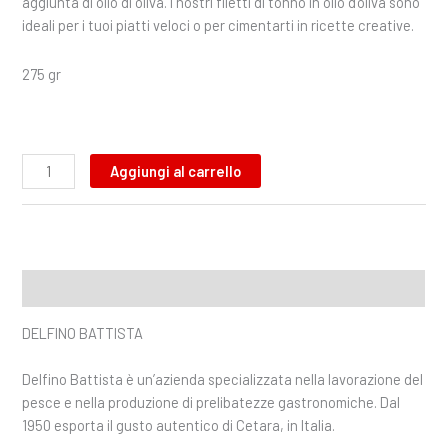
aggiunta di olio di oliva. I nostri filetti di tonno in olio d’oliva sono
ideali per i tuoi piatti veloci o per cimentarti in ricette creative.
275 gr
Aggiungi al carrello
Descrizione
DELFINO BATTISTA
Delfino Battista è un’azienda specializzata nella lavorazione del
pesce e nella produzione di prelibatezze gastronomiche. Dal
1950 esporta il gusto autentico di Cetara, in Italia.