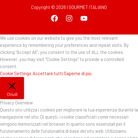
Copyright © 2026 | GOURMET ITALIANO
We use cookies on our website to give you the most relevant
experience by remembering your preferences and repeat visits. By
clicking “Accept All”, you consent to the use of ALL the cookies.
However, you may visit "Cookie Settings" to provide a controlled
consent.
Cookie Settings
Accettare tutti
Saperne di più
Chiudi
Privacy Overview
Questo sito utilizza i cookies per migliorare la tua esperienza durante la
navigazione nel sito. Di questi, i cookie classificati come necessari
vengono memorizzati nel browser in quanto sono essenziali per il
funzionamento delle funzionalità di base del sito web. Utilizziamo