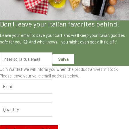
Don’t leave your Italian favorites behind!
Leave your email to save your cart and we’ll keep your Italian goodies
safe for you. 😉 And who knows… you might even get a little gift!
Salva
Join Waitlist
We will inform you when the product arrives in stock.
Please leave your valid email address below.