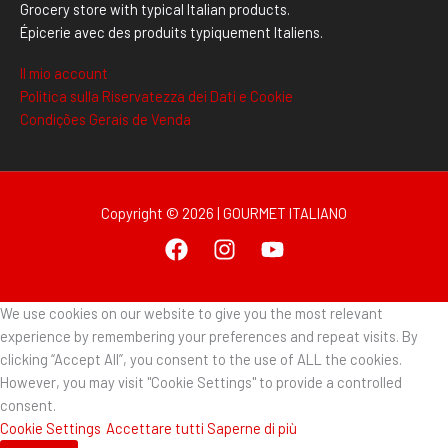
Grocery store with typical Italian products.
Épicerie avec des produits typiquement Italiens.
Il mio account
Politica sulla Riservatezza dei Dati e Cookie
Condições Gerais de Venda
Copyright © 2026 | GOURMET ITALIANO
We use cookies on our website to give you the most relevant
experience by remembering your preferences and repeat visits. By
clicking “Accept All”, you consent to the use of ALL the cookies.
However, you may visit "Cookie Settings" to provide a controlled
consent.
Cookie Settings
Accettare tutti
Saperne di più