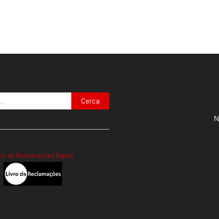
Cerca
N
vro de Reclamações Digital