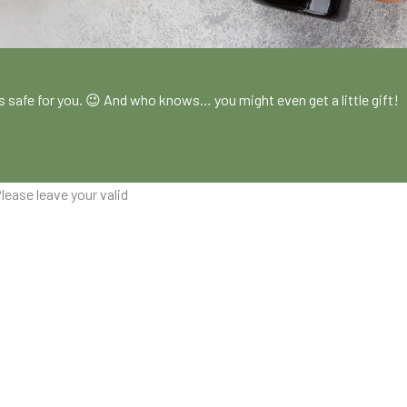
!
es safe for you. 😉 And who knows… you might even get a little gift!
lease leave your valid