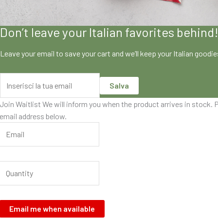
Don’t leave your Italian favorites behind
Leave your email to save your cart and we’ll keep your Italian goodi
Salva
Join Waitlist
We will inform you when the product arrives in stock. P
email address below.
Email me when available