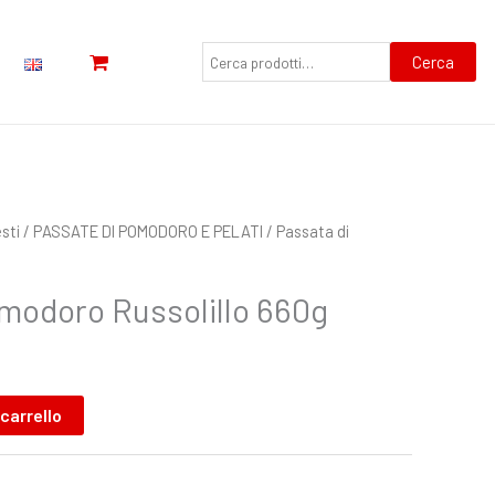
Cerca:
Cerca
sti
/
PASSATE DI POMODORO E PELATI
/ Passata di
modoro Russolillo 660g
 carrello