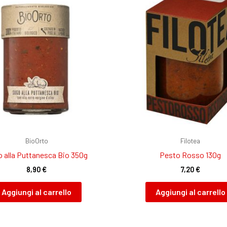
BioOrto
Filotea
 alla Puttanesca Bio 350g
Pesto Rosso 130g
8,90
€
7,20
€
Aggiungi al carrello
Aggiungi al carrello