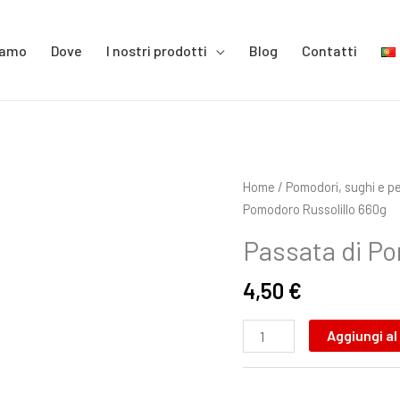
iamo
Dove
I nostri prodotti
Blog
Contatti
Passata
Home
/
Pomodori, sughi e pe
di
Pomodoro Russolillo 660g
Pomodoro
Passata di Po
Russolillo
660g
4,50
€
quantità
Aggiungi al