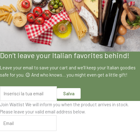
Don’t leave your Italian favorites behind!
Leave your email to save your cart and we’ll keep your Italian goodies
safe for you. 😉 And who knows… you might even get a little gift!
Salva
Join Waitlist
We will inform you when the product arrives in stock.
Please leave your valid email address below.