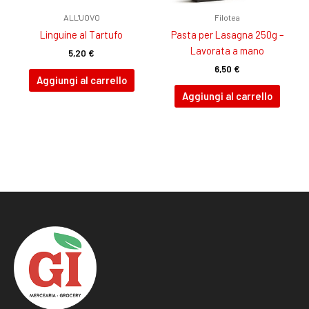
ALL'UOVO
Filotea
Linguine al Tartufo
Pasta per Lasagna 250g –
Lavorata a mano
5,20
€
6,50
€
Aggiungi al carrello
Aggiungi al carrello