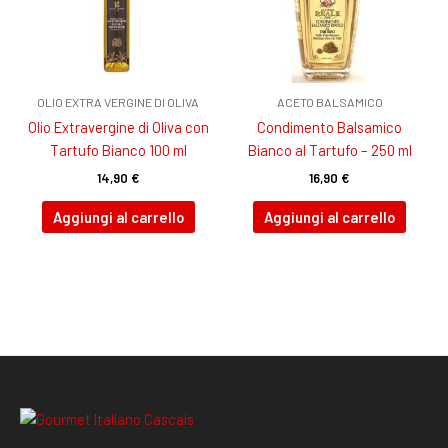
OLIO EXTRA VERGINE DI OLIVA
ACETO BALSAMICO
Olio Extravergine di Oliva con
Condimento Balsamico
Tartufo Bianco 100 ml
Bianco al Tartufo – 250 ml
14,90
€
16,90
€
Aggiungi al carrello
Aggiungi al carrello