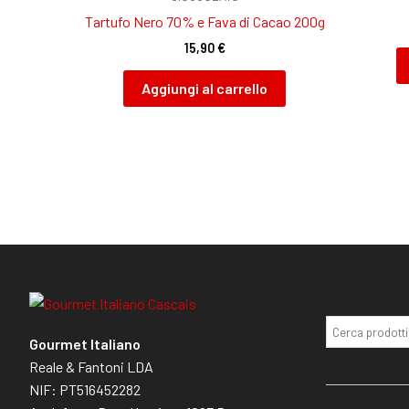
Tartufo Nero 70% e Fava di Cacao 200g
15,90
€
Aggiungi al carrello
Gourmet Italiano
Reale & Fantoni LDA
NIF: PT516452282