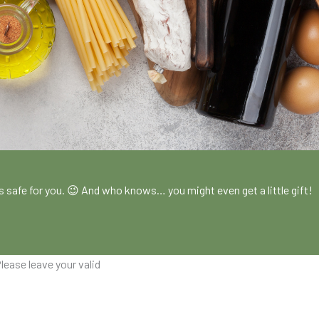
!
es safe for you. 😉 And who knows… you might even get a little gift!
lease leave your valid