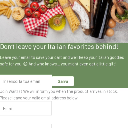
Don’t leave your Italian favorites behind!
Leave your email to save your cart and we’ll keep your Italian goodies
safe for you. 😉 And who knows… you might even get a little gift!
Salva
Join Waitlist
We will inform you when the product arrives in stock.
Please leave your valid email address below.