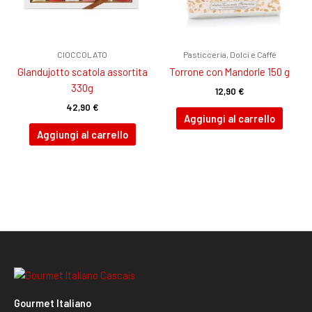
CIOCCOLATO
Pasticceria, Dolci e Caffé
GIandujotto scatola assortita
Torrone con Mandorle 150 g
330g
12,90
€
42,90
€
Aggiungi al carrello
Aggiungi al carrello
Gourmet Italiano