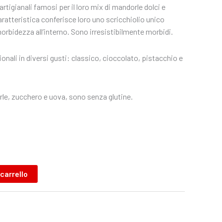
artigianali famosi per il loro mix di mandorle dolci e
atteristica conferisce loro uno scricchiolio unico
morbidezza all’interno. Sono irresistibilmente morbidi.
ionali in diversi gusti: classico, cioccolato, pistacchio e
le, zucchero e uova, sono senza glutine.
 carrello