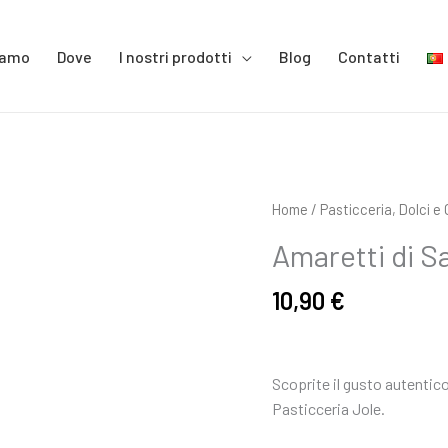
iamo
Dove
I nostri prodotti
Blog
Contatti
Amaretti
Home
/
Pasticceria, Dolci e
di
Amaretti di S
Sassello
-
10,90
€
250
gr
quantità
Scoprite il gusto autentico
Pasticceria Jole.