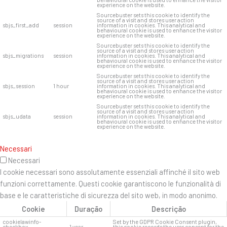
experience on the website.
Sourcebuster sets this cookie to identify the
source of a visit and stores user action
sbjs_first_add
session
information in cookies. This analytical and
behavioural cookie is used to enhance the visitor
experience on the website.
Sourcebuster sets this cookie to identify the
source of a visit and stores user action
sbjs_migrations
session
information in cookies. This analytical and
behavioural cookie is used to enhance the visitor
experience on the website.
Sourcebuster sets this cookie to identify the
source of a visit and stores user action
sbjs_session
1 hour
information in cookies. This analytical and
behavioural cookie is used to enhance the visitor
experience on the website.
Sourcebuster sets this cookie to identify the
source of a visit and stores user action
sbjs_udata
session
information in cookies. This analytical and
behavioural cookie is used to enhance the visitor
experience on the website.
Necessari
Necessari
I cookie necessari sono assolutamente essenziali affinché il sito web
funzioni correttamente. Questi cookie garantiscono le funzionalità di
base e le caratteristiche di sicurezza del sito web, in modo anonimo.
Cookie
Duração
Descrição
cookielawinfo-
Set by the GDPR Cookie Consent plugin,
checkbox-
1 year
this cookie records the user consent for the