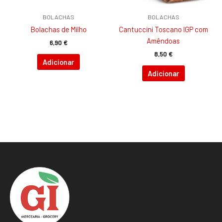
BOLACHAS
BOLACHAS
Bolachas de Milho
Cantuccini Toscano IGP com
Amêndoas
6,90
€
8,50
€
Adicionar
Adicionar