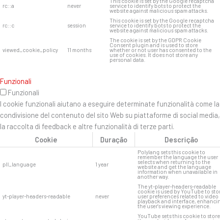
This cookie is set by the Google recaptcha
rc::a
never
service to identify bots to protect the
website against malicious spam attacks.
This cookie is set by the Google recaptcha
rc::c
session
service to identify bots to protect the
website against malicious spam attacks.
The cookie is set by the GDPR Cookie
Consent plugin and is used to store
viewed_cookie_policy
11 months
whether or not user has consented to the
use of cookies. It does not store any
personal data.
Funzionali
Funzionali
I cookie funzionali aiutano a eseguire determinate funzionalità come la
condivisione del contenuto del sito Web su piattaforme di social media,
la raccolta di feedback e altre funzionalità di terze parti.
Cookie
Duração
Descrição
Polylang sets this cookie to
remember the language the user
selects when returning to the
pll_language
1 year
website and get the language
information when unavailable in
another way.
The yt-player-headers-readable
cookie is used by YouTube to sto
yt-player-headers-readable
never
user preferences related to video
playback and interface, enhanci
the user's viewing experience.
YouTube sets this cookie to store