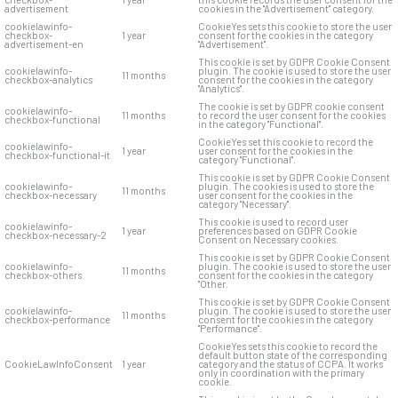
advertisement
cookies in the "Advertisement" category.
cookielawinfo-
CookieYes sets this cookie to store the user
checkbox-
1 year
consent for the cookies in the category
advertisement-en
"Advertisement".
This cookie is set by GDPR Cookie Consent
cookielawinfo-
plugin. The cookie is used to store the user
11 months
checkbox-analytics
consent for the cookies in the category
"Analytics".
The cookie is set by GDPR cookie consent
cookielawinfo-
11 months
to record the user consent for the cookies
checkbox-functional
in the category "Functional".
CookieYes set this cookie to record the
cookielawinfo-
1 year
user consent for the cookies in the
checkbox-functional-it
category "Functional".
This cookie is set by GDPR Cookie Consent
cookielawinfo-
plugin. The cookies is used to store the
11 months
checkbox-necessary
user consent for the cookies in the
category "Necessary".
This cookie is used to record user
cookielawinfo-
1 year
preferences based on GDPR Cookie
checkbox-necessary-2
Consent on Necessary cookies.
This cookie is set by GDPR Cookie Consent
cookielawinfo-
plugin. The cookie is used to store the user
11 months
checkbox-others
consent for the cookies in the category
"Other.
This cookie is set by GDPR Cookie Consent
cookielawinfo-
plugin. The cookie is used to store the user
11 months
checkbox-performance
consent for the cookies in the category
"Performance".
CookieYes sets this cookie to record the
default button state of the corresponding
CookieLawInfoConsent
1 year
category and the status of CCPA. It works
only in coordination with the primary
cookie.