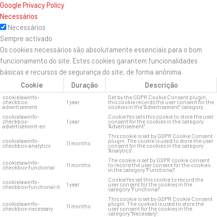
Google Privacy Policy
Necessários
Necessários
Sempre activado
Os cookies necessários são absolutamente essenciais para o bom
funcionamento do site. Estes cookies garantem funcionalidades
básicas e recursos de segurança do site, de forma anônima.
Cookie
Duração
Descrição
cookielawinfo-
Set by the GDPR Cookie Consent plugin,
checkbox-
1 year
this cookie records the user consent for the
advertisement
cookies in the "Advertisement" category.
cookielawinfo-
CookieYes sets this cookie to store the user
checkbox-
1 year
consent for the cookies in the category
advertisement-en
"Advertisement".
This cookie is set by GDPR Cookie Consent
cookielawinfo-
plugin. The cookie is used to store the user
11 months
checkbox-analytics
consent for the cookies in the category
"Analytics".
The cookie is set by GDPR cookie consent
cookielawinfo-
11 months
to record the user consent for the cookies
checkbox-functional
in the category "Functional".
CookieYes set this cookie to record the
cookielawinfo-
1 year
user consent for the cookies in the
checkbox-functional-it
category "Functional".
This cookie is set by GDPR Cookie Consent
cookielawinfo-
plugin. The cookies is used to store the
11 months
checkbox-necessary
user consent for the cookies in the
category "Necessary".