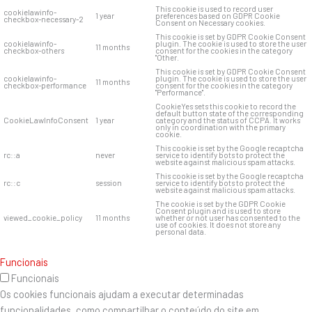
This cookie is used to record user
cookielawinfo-
1 year
preferences based on GDPR Cookie
checkbox-necessary-2
Consent on Necessary cookies.
This cookie is set by GDPR Cookie Consent
cookielawinfo-
plugin. The cookie is used to store the user
11 months
checkbox-others
consent for the cookies in the category
"Other.
This cookie is set by GDPR Cookie Consent
cookielawinfo-
plugin. The cookie is used to store the user
11 months
checkbox-performance
consent for the cookies in the category
"Performance".
CookieYes sets this cookie to record the
default button state of the corresponding
CookieLawInfoConsent
1 year
category and the status of CCPA. It works
only in coordination with the primary
cookie.
This cookie is set by the Google recaptcha
rc::a
never
service to identify bots to protect the
website against malicious spam attacks.
This cookie is set by the Google recaptcha
rc::c
session
service to identify bots to protect the
website against malicious spam attacks.
The cookie is set by the GDPR Cookie
Consent plugin and is used to store
viewed_cookie_policy
11 months
whether or not user has consented to the
use of cookies. It does not store any
personal data.
Funcionais
Funcionais
Os cookies funcionais ajudam a executar determinadas
funcionalidades, como compartilhar o conteúdo do site em