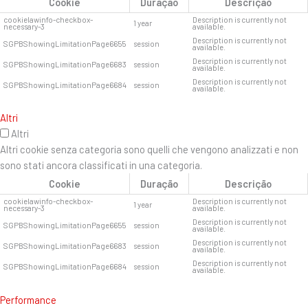
Cookie
Duração
Descrição
cookielawinfo-checkbox-
Description is currently not
1 year
necessary-3
available.
Description is currently not
SGPBShowingLimitationPage6655
session
available.
Description is currently not
SGPBShowingLimitationPage6683
session
available.
Description is currently not
SGPBShowingLimitationPage6684
session
available.
Altri
Altri
Altri cookie senza categoria sono quelli che vengono analizzati e non
sono stati ancora classificati in una categoria.
Cookie
Duração
Descrição
cookielawinfo-checkbox-
Description is currently not
1 year
necessary-3
available.
Description is currently not
SGPBShowingLimitationPage6655
session
available.
Description is currently not
SGPBShowingLimitationPage6683
session
available.
Description is currently not
SGPBShowingLimitationPage6684
session
available.
Performance