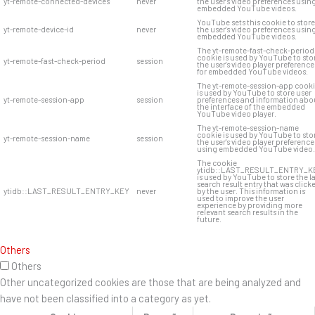
yt-remote-connected-devices
never
the user's video preferences usin
embedded YouTube videos.
YouTube sets this cookie to store
yt-remote-device-id
never
the user's video preferences usin
embedded YouTube videos.
The yt-remote-fast-check-period
cookie is used by YouTube to sto
yt-remote-fast-check-period
session
the user's video player preference
for embedded YouTube videos.
The yt-remote-session-app cook
is used by YouTube to store user
yt-remote-session-app
session
preferences and information abo
the interface of the embedded
YouTube video player.
The yt-remote-session-name
cookie is used by YouTube to sto
yt-remote-session-name
session
the user's video player preference
using embedded YouTube video.
The cookie
ytidb::LAST_RESULT_ENTRY_K
is used by YouTube to store the l
search result entry that was click
ytidb::LAST_RESULT_ENTRY_KEY
never
by the user. This information is
used to improve the user
experience by providing more
relevant search results in the
future.
Others
Others
Other uncategorized cookies are those that are being analyzed and
have not been classified into a category as yet.