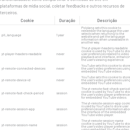
plataformas de mídia social, coletar feedbacks e outros recursos de
terceiros.
Cookie
Duração
Descrição
Polylang sets this cookie to
remember the language the user
selects when returning to the
pll_language
1 year
website and get the language
information when unavailable in
another way.
The yt-player-headers-readable
cookie is used by YouTube to sto
yt-player-headers-readable
never
user preferences related to video
playback and interface, enhanci
the user's viewing experience.
YouTube sets this cookie to store
yt-remote-connected-devices
never
the user's video preferences usin
embedded YouTube videos.
YouTube sets this cookie to store
yt-remote-device-id
never
the user's video preferences usin
embedded YouTube videos.
The yt-remote-fast-check-period
cookie is used by YouTube to sto
yt-remote-fast-check-period
session
the user's video player preference
for embedded YouTube videos.
The yt-remote-session-app cook
is used by YouTube to store user
yt-remote-session-app
session
preferences and information abo
the interface of the embedded
YouTube video player.
The yt-remote-session-name
cookie is used by YouTube to sto
yt-remote-session-name
session
the user's video player preference
using embedded YouTube video.