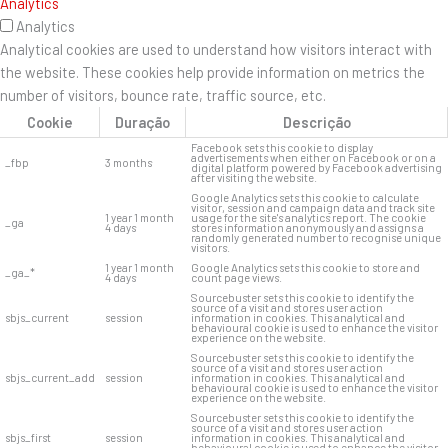
Analytics
Analytics
Analytical cookies are used to understand how visitors interact with
the website. These cookies help provide information on metrics the
number of visitors, bounce rate, traffic source, etc.
Cookie
Duração
Descrição
Facebook sets this cookie to display
advertisements when either on Facebook or on a
_fbp
3 months
digital platform powered by Facebook advertising
after visiting the website.
Google Analytics sets this cookie to calculate
visitor, session and campaign data and track site
1 year 1 month
usage for the site's analytics report. The cookie
_ga
4 days
stores information anonymously and assigns a
randomly generated number to recognise unique
visitors.
1 year 1 month
Google Analytics sets this cookie to store and
_ga_*
4 days
count page views.
Sourcebuster sets this cookie to identify the
source of a visit and stores user action
sbjs_current
session
information in cookies. This analytical and
behavioural cookie is used to enhance the visitor
experience on the website.
Sourcebuster sets this cookie to identify the
source of a visit and stores user action
sbjs_current_add
session
information in cookies. This analytical and
behavioural cookie is used to enhance the visitor
experience on the website.
Sourcebuster sets this cookie to identify the
source of a visit and stores user action
sbjs_first
session
information in cookies. This analytical and
behavioural cookie is used to enhance the visitor