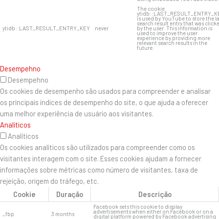
The cookie
ytidb::LAST_RESULT_ENTRY_K
is used by YouTube to store the l
search result entry that was click
ytidb::LAST_RESULT_ENTRY_KEY
never
by the user. This information is
used to improve the user
experience by providing more
relevant search results in the
future.
Desempehno
Desempehno
Os cookies de desempenho são usados ​​para compreender e analisar
os principais índices de desempenho do site, o que ajuda a oferecer
uma melhor experiência de usuário aos visitantes.
Analíticos
Analíticos
Os cookies analíticos são utilizados para compreender como os
visitantes interagem com o site. Esses cookies ajudam a fornecer
informações sobre métricas como número de visitantes, taxa de
rejeição, origem do tráfego, etc.
Cookie
Duração
Descrição
Facebook sets this cookie to display
advertisements when either on Facebook or on a
_fbp
3 months
digital platform powered by Facebook advertising