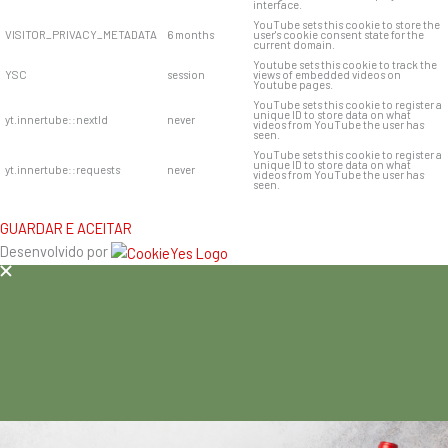
interface.
YouTube sets this cookie to store the
VISITOR_PRIVACY_METADATA
6 months
user's cookie consent state for the
current domain.
Youtube sets this cookie to track the
YSC
session
views of embedded videos on
Youtube pages.
YouTube sets this cookie to register a
unique ID to store data on what
yt.innertube::nextId
never
videos from YouTube the user has
seen.
YouTube sets this cookie to register a
unique ID to store data on what
yt.innertube::requests
never
videos from YouTube the user has
seen.
GUARDAR E ACEITAR
Desenvolvido por