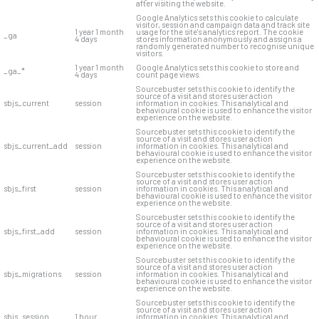
after visiting the website.
Google Analytics sets this cookie to calculate
visitor, session and campaign data and track site
1 year 1 month
usage for the site's analytics report. The cookie
_ga
4 days
stores information anonymously and assigns a
randomly generated number to recognise unique
visitors.
1 year 1 month
Google Analytics sets this cookie to store and
_ga_*
4 days
count page views.
Sourcebuster sets this cookie to identify the
source of a visit and stores user action
sbjs_current
session
information in cookies. This analytical and
behavioural cookie is used to enhance the visitor
experience on the website.
Sourcebuster sets this cookie to identify the
source of a visit and stores user action
sbjs_current_add
session
information in cookies. This analytical and
behavioural cookie is used to enhance the visitor
experience on the website.
Sourcebuster sets this cookie to identify the
source of a visit and stores user action
sbjs_first
session
information in cookies. This analytical and
behavioural cookie is used to enhance the visitor
experience on the website.
Sourcebuster sets this cookie to identify the
source of a visit and stores user action
sbjs_first_add
session
information in cookies. This analytical and
behavioural cookie is used to enhance the visitor
experience on the website.
Sourcebuster sets this cookie to identify the
source of a visit and stores user action
sbjs_migrations
session
information in cookies. This analytical and
behavioural cookie is used to enhance the visitor
experience on the website.
Sourcebuster sets this cookie to identify the
source of a visit and stores user action
sbjs_session
1 hour
information in cookies. This analytical and