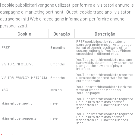
I cookie pubblicitari vengono utilizzati per fornire ai visitatori annunci e
campagne di marketing pertinenti. Questi cookie tracciano i visitatori
attraverso i siti Web e raccolgono informazioni per fornire annunci
personalizzati.
Cookie
Duração
Descrição
PREF cookie is set by Youtube to
store user preferences like language,
PREF
8 months
format of search results and other
customizations for YouTube Videos
embedded in different sites.
YouTube sets this cookie to measure
bandwidth, determining whether the
VISITOR_INFO1_LIVE
6 months
user gets the new or old player
interface.
YouTube sets this cookie to store the
VISITOR_PRIVACY_METADATA
6 months
user's cookie consent state for the
current domain.
Youtube sets this cookie to track the
YSC
session
views of embedded videos on
Youtube pages.
YouTube sets this cookie to register a
unique ID to store data on what
yt.innertube::nextId
never
videos from YouTube the user has
seen.
YouTube sets this cookie to register a
unique ID to store data on what
yt.innertube::requests
never
videos from YouTube the user has
seen.