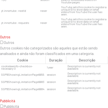
Youtube pages.
YouTube sets this cookie to register a
unique ID to store data on what
yt.innertube::nextId
never
videos from YouTube the user has
seen.
YouTube sets this cookie to register a
unique ID to store data on what
yt.innertube::requests
never
videos from YouTube the user has
seen.
Outros
Outros
Outros cookies não categorizados são aqueles que estão sendo
analisados ​​e ainda não foram classificados em uma categoria.
Cookie
Duração
Descrição
cookielawinfo-checkbox-
Description is currently not
1 year
necessary-3
available.
Description is currently not
SGPBShowingLimitationPage6655
session
available.
Description is currently not
SGPBShowingLimitationPage6683
session
available.
Description is currently not
SGPBShowingLimitationPage6684
session
available.
Pubblicità
Pubblicità