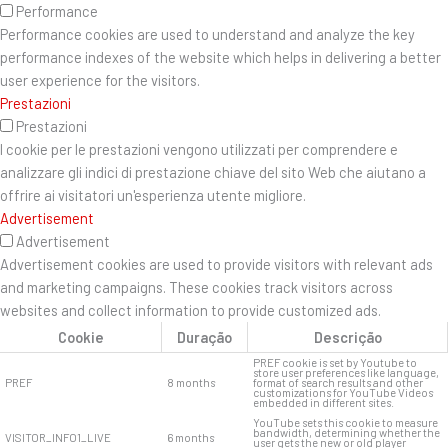
Performance
Performance cookies are used to understand and analyze the key
performance indexes of the website which helps in delivering a better
user experience for the visitors.
Prestazioni
Prestazioni
I cookie per le prestazioni vengono utilizzati per comprendere e
analizzare gli indici di prestazione chiave del sito Web che aiutano a
offrire ai visitatori un'esperienza utente migliore.
Advertisement
Advertisement
Advertisement cookies are used to provide visitors with relevant ads
and marketing campaigns. These cookies track visitors across
websites and collect information to provide customized ads.
Cookie
Duração
Descrição
PREF cookie is set by Youtube to
store user preferences like language,
PREF
8 months
format of search results and other
customizations for YouTube Videos
embedded in different sites.
YouTube sets this cookie to measure
bandwidth, determining whether the
VISITOR_INFO1_LIVE
6 months
user gets the new or old player