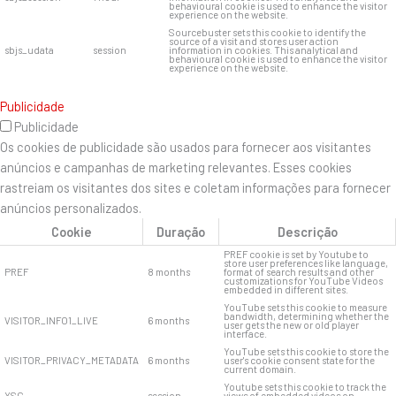
behavioural cookie is used to enhance the visitor
experience on the website.
Sourcebuster sets this cookie to identify the
source of a visit and stores user action
sbjs_udata
session
information in cookies. This analytical and
behavioural cookie is used to enhance the visitor
experience on the website.
Publicidade
Publicidade
Os cookies de publicidade são usados ​​para fornecer aos visitantes
anúncios e campanhas de marketing relevantes. Esses cookies
rastreiam os visitantes dos sites e coletam informações para fornecer
anúncios personalizados.
Cookie
Duração
Descrição
PREF cookie is set by Youtube to
store user preferences like language,
PREF
8 months
format of search results and other
customizations for YouTube Videos
embedded in different sites.
YouTube sets this cookie to measure
bandwidth, determining whether the
VISITOR_INFO1_LIVE
6 months
user gets the new or old player
interface.
YouTube sets this cookie to store the
VISITOR_PRIVACY_METADATA
6 months
user's cookie consent state for the
current domain.
Youtube sets this cookie to track the
YSC
session
views of embedded videos on