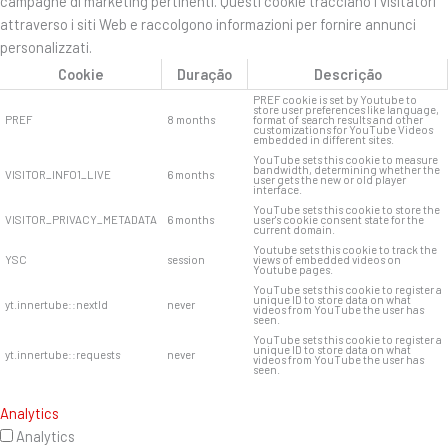
campagne di marketing pertinenti. Questi cookie tracciano i visitatori
attraverso i siti Web e raccolgono informazioni per fornire annunci
personalizzati.
Cookie
Duração
Descrição
PREF cookie is set by Youtube to
store user preferences like language,
PREF
8 months
format of search results and other
customizations for YouTube Videos
embedded in different sites.
YouTube sets this cookie to measure
bandwidth, determining whether the
VISITOR_INFO1_LIVE
6 months
user gets the new or old player
interface.
YouTube sets this cookie to store the
VISITOR_PRIVACY_METADATA
6 months
user's cookie consent state for the
current domain.
Youtube sets this cookie to track the
YSC
session
views of embedded videos on
Youtube pages.
YouTube sets this cookie to register a
unique ID to store data on what
yt.innertube::nextId
never
videos from YouTube the user has
seen.
YouTube sets this cookie to register a
unique ID to store data on what
yt.innertube::requests
never
videos from YouTube the user has
seen.
Analytics
Analytics