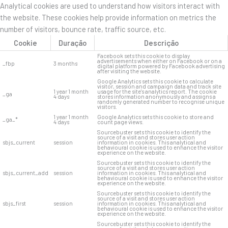
Analytical cookies are used to understand how visitors interact with
the website. These cookies help provide information on metrics the
number of visitors, bounce rate, traffic source, etc.
Cookie
Duração
Descrição
Facebook sets this cookie to display
advertisements when either on Facebook or on a
_fbp
3 months
digital platform powered by Facebook advertising
after visiting the website.
Google Analytics sets this cookie to calculate
visitor, session and campaign data and track site
1 year 1 month
usage for the site's analytics report. The cookie
_ga
4 days
stores information anonymously and assigns a
randomly generated number to recognise unique
visitors.
1 year 1 month
Google Analytics sets this cookie to store and
_ga_*
4 days
count page views.
Sourcebuster sets this cookie to identify the
source of a visit and stores user action
sbjs_current
session
information in cookies. This analytical and
behavioural cookie is used to enhance the visitor
experience on the website.
Sourcebuster sets this cookie to identify the
source of a visit and stores user action
sbjs_current_add
session
information in cookies. This analytical and
behavioural cookie is used to enhance the visitor
experience on the website.
Sourcebuster sets this cookie to identify the
source of a visit and stores user action
sbjs_first
session
information in cookies. This analytical and
behavioural cookie is used to enhance the visitor
experience on the website.
Sourcebuster sets this cookie to identify the