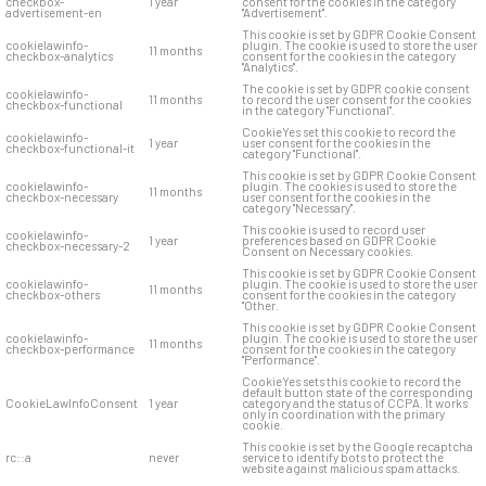
checkbox-
1 year
consent for the cookies in the category
advertisement-en
"Advertisement".
This cookie is set by GDPR Cookie Consent
cookielawinfo-
plugin. The cookie is used to store the user
11 months
checkbox-analytics
consent for the cookies in the category
"Analytics".
The cookie is set by GDPR cookie consent
cookielawinfo-
11 months
to record the user consent for the cookies
checkbox-functional
in the category "Functional".
CookieYes set this cookie to record the
cookielawinfo-
1 year
user consent for the cookies in the
checkbox-functional-it
category "Functional".
This cookie is set by GDPR Cookie Consent
cookielawinfo-
plugin. The cookies is used to store the
11 months
checkbox-necessary
user consent for the cookies in the
category "Necessary".
This cookie is used to record user
cookielawinfo-
1 year
preferences based on GDPR Cookie
checkbox-necessary-2
Consent on Necessary cookies.
This cookie is set by GDPR Cookie Consent
cookielawinfo-
plugin. The cookie is used to store the user
11 months
checkbox-others
consent for the cookies in the category
"Other.
This cookie is set by GDPR Cookie Consent
cookielawinfo-
plugin. The cookie is used to store the user
11 months
checkbox-performance
consent for the cookies in the category
"Performance".
CookieYes sets this cookie to record the
default button state of the corresponding
CookieLawInfoConsent
1 year
category and the status of CCPA. It works
only in coordination with the primary
cookie.
This cookie is set by the Google recaptcha
rc::a
never
service to identify bots to protect the
website against malicious spam attacks.