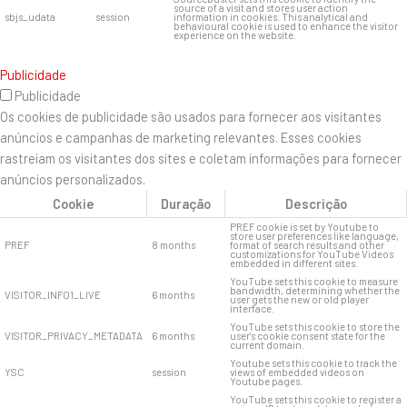
source of a visit and stores user action
sbjs_udata
session
information in cookies. This analytical and
behavioural cookie is used to enhance the visitor
experience on the website.
Publicidade
Publicidade
Os cookies de publicidade são usados ​​para fornecer aos visitantes
anúncios e campanhas de marketing relevantes. Esses cookies
rastreiam os visitantes dos sites e coletam informações para fornecer
anúncios personalizados.
Cookie
Duração
Descrição
PREF cookie is set by Youtube to
store user preferences like language,
PREF
8 months
format of search results and other
customizations for YouTube Videos
embedded in different sites.
YouTube sets this cookie to measure
bandwidth, determining whether the
VISITOR_INFO1_LIVE
6 months
user gets the new or old player
interface.
YouTube sets this cookie to store the
VISITOR_PRIVACY_METADATA
6 months
user's cookie consent state for the
current domain.
Youtube sets this cookie to track the
YSC
session
views of embedded videos on
Youtube pages.
YouTube sets this cookie to register a