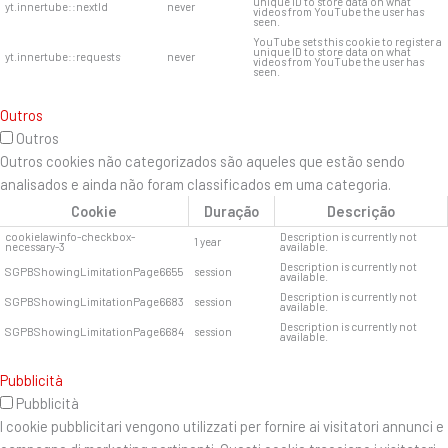
unique ID to store data on what
yt.innertube::nextId
never
videos from YouTube the user has
seen.
YouTube sets this cookie to register a
unique ID to store data on what
yt.innertube::requests
never
videos from YouTube the user has
seen.
Outros
Outros
Outros cookies não categorizados são aqueles que estão sendo
analisados ​​e ainda não foram classificados em uma categoria.
Cookie
Duração
Descrição
cookielawinfo-checkbox-
Description is currently not
1 year
necessary-3
available.
Description is currently not
SGPBShowingLimitationPage6655
session
available.
Description is currently not
SGPBShowingLimitationPage6683
session
available.
Description is currently not
SGPBShowingLimitationPage6684
session
available.
Pubblicità
Pubblicità
I cookie pubblicitari vengono utilizzati per fornire ai visitatori annunci e