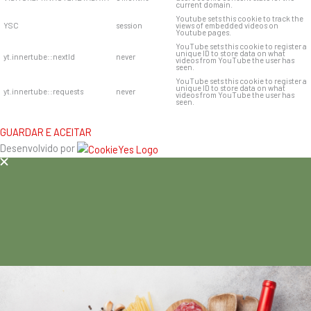
current domain.
Youtube sets this cookie to track the
YSC
session
views of embedded videos on
Youtube pages.
YouTube sets this cookie to register a
unique ID to store data on what
yt.innertube::nextId
never
videos from YouTube the user has
seen.
YouTube sets this cookie to register a
unique ID to store data on what
yt.innertube::requests
never
videos from YouTube the user has
seen.
GUARDAR E ACEITAR
Desenvolvido por