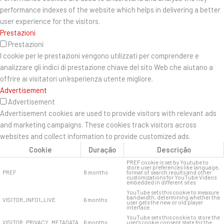
performance indexes of the website which helps in delivering a better
user experience for the visitors.
Prestazioni
Prestazioni
I cookie per le prestazioni vengono utilizzati per comprendere e
analizzare gli indici di prestazione chiave del sito Web che aiutano a
offrire ai visitatori un'esperienza utente migliore.
Advertisement
Advertisement
Advertisement cookies are used to provide visitors with relevant ads
and marketing campaigns. These cookies track visitors across
websites and collect information to provide customized ads.
Cookie
Duração
Descrição
PREF cookie is set by Youtube to
store user preferences like language,
PREF
8 months
format of search results and other
customizations for YouTube Videos
embedded in different sites.
YouTube sets this cookie to measure
bandwidth, determining whether the
VISITOR_INFO1_LIVE
6 months
user gets the new or old player
interface.
YouTube sets this cookie to store the
VISITOR_PRIVACY_METADATA
6 months
user's cookie consent state for the