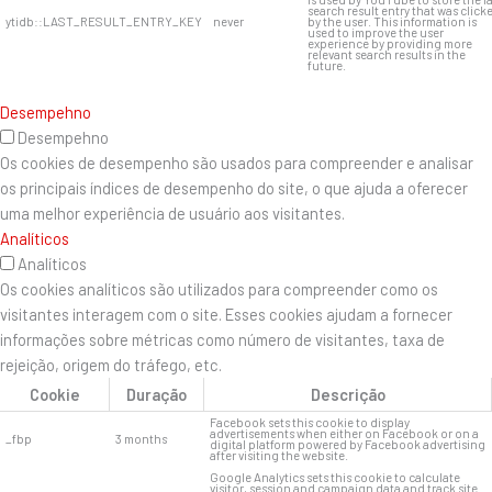
search result entry that was click
ytidb::LAST_RESULT_ENTRY_KEY
never
by the user. This information is
used to improve the user
experience by providing more
relevant search results in the
future.
Desempehno
Desempehno
Os cookies de desempenho são usados ​​para compreender e analisar
os principais índices de desempenho do site, o que ajuda a oferecer
uma melhor experiência de usuário aos visitantes.
Analíticos
Analíticos
Os cookies analíticos são utilizados para compreender como os
visitantes interagem com o site. Esses cookies ajudam a fornecer
informações sobre métricas como número de visitantes, taxa de
rejeição, origem do tráfego, etc.
Cookie
Duração
Descrição
Facebook sets this cookie to display
advertisements when either on Facebook or on a
_fbp
3 months
digital platform powered by Facebook advertising
after visiting the website.
Google Analytics sets this cookie to calculate
visitor, session and campaign data and track site