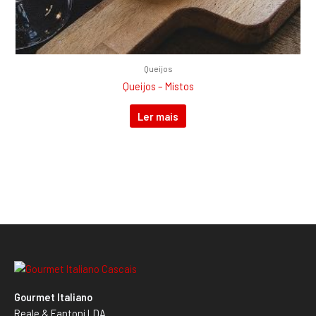
Queijos
Queijos – Mistos
Ler mais
Gourmet Italiano
Reale & Fantoni LDA