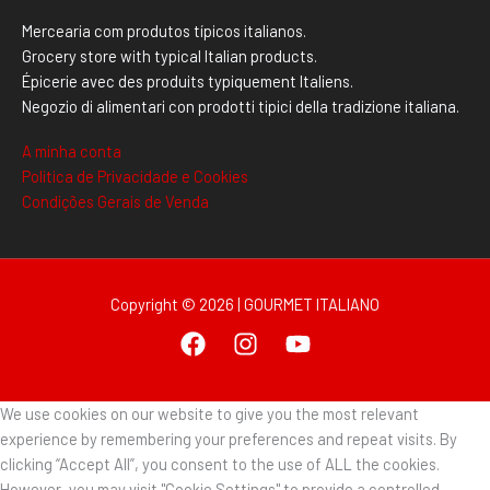
Mercearia com produtos típicos italianos.
Grocery store with typical Italian products.
Épicerie avec des produits typiquement Italiens.
Negozio di alimentari con prodotti tipici della tradizione italiana.
A minha conta
Politica de Privacidade e Cookies
Condições Gerais de Venda
Copyright © 2026 | GOURMET ITALIANO
We use cookies on our website to give you the most relevant
experience by remembering your preferences and repeat visits. By
clicking “Accept All”, you consent to the use of ALL the cookies.
However, you may visit "Cookie Settings" to provide a controlled