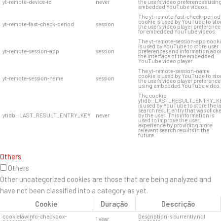
yt-remote-device-id
never
the user's video preferences usin
embedded YouTube videos.
The yt-remote-fast-check-period
cookie is used by YouTube to sto
yt-remote-fast-check-period
session
the user's video player preference
for embedded YouTube videos.
The yt-remote-session-app cook
is used by YouTube to store user
yt-remote-session-app
session
preferences and information abo
the interface of the embedded
YouTube video player.
The yt-remote-session-name
cookie is used by YouTube to sto
yt-remote-session-name
session
the user's video player preference
using embedded YouTube video.
The cookie
ytidb::LAST_RESULT_ENTRY_K
is used by YouTube to store the l
search result entry that was click
ytidb::LAST_RESULT_ENTRY_KEY
never
by the user. This information is
used to improve the user
experience by providing more
relevant search results in the
future.
Others
Others
Other uncategorized cookies are those that are being analyzed and
have not been classified into a category as yet.
Cookie
Duração
Descrição
cookielawinfo-checkbox-
Description is currently not
1 year