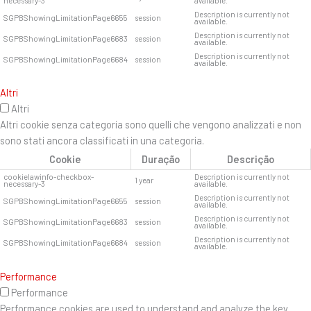
necessary-3
available.
Description is currently not
SGPBShowingLimitationPage6655
session
available.
Description is currently not
SGPBShowingLimitationPage6683
session
available.
Description is currently not
SGPBShowingLimitationPage6684
session
available.
Altri
Altri
Altri cookie senza categoria sono quelli che vengono analizzati e non
sono stati ancora classificati in una categoria.
Cookie
Duração
Descrição
cookielawinfo-checkbox-
Description is currently not
1 year
necessary-3
available.
Description is currently not
SGPBShowingLimitationPage6655
session
available.
Description is currently not
SGPBShowingLimitationPage6683
session
available.
Description is currently not
SGPBShowingLimitationPage6684
session
available.
Performance
Performance
Performance cookies are used to understand and analyze the key