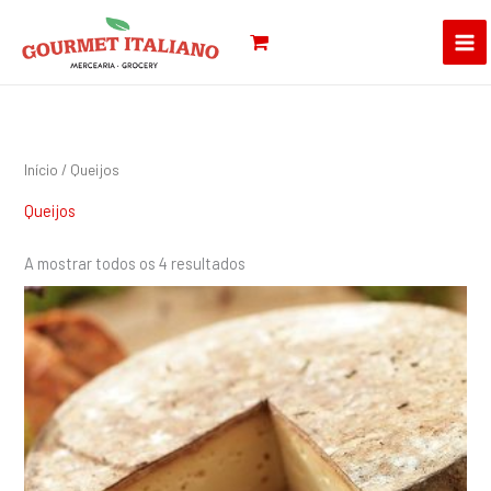
Skip
Pesquisar
to
por:
content
Início
/ Queijos
Queijos
A mostrar todos os 4 resultados