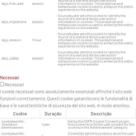
source of a visit and stores user action
sbjs_first_add
session
information in cookies. This analytical and
behavioural cookie is used to enhance the visitor
experience on the website.
Sourcebuster sets this cookie to identify the
source of a visit and stores user action
sbjs_migrations
session
information in cookies. This analytical and
behavioural cookie is used to enhance the visitor
experience on the website.
Sourcebuster sets this cookie to identify the
source of a visit and stores user action
sbjs_session
1 hour
information in cookies. This analytical and
behavioural cookie is used to enhance the visitor
experience on the website.
Sourcebuster sets this cookie to identify the
source of a visit and stores user action
sbjs_udata
session
information in cookies. This analytical and
behavioural cookie is used to enhance the visitor
experience on the website.
Necessari
Necessari
I cookie necessari sono assolutamente essenziali affinché il sito web
funzioni correttamente. Questi cookie garantiscono le funzionalità di
base e le caratteristiche di sicurezza del sito web, in modo anonimo.
Cookie
Duração
Descrição
cookielawinfo-
Set by the GDPR Cookie Consent plugin,
checkbox-
1 year
this cookie records the user consent for the
advertisement
cookies in the "Advertisement" category.
cookielawinfo-
CookieYes sets this cookie to store the user