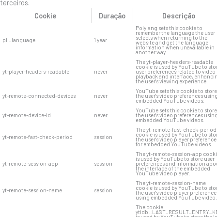
terceiros.
Cookie
Duração
Descrição
Polylang sets this cookie to
remember the language the user
selects when returning to the
pll_language
1 year
website and get the language
information when unavailable in
another way.
The yt-player-headers-readable
cookie is used by YouTube to sto
yt-player-headers-readable
never
user preferences related to video
playback and interface, enhanci
the user's viewing experience.
YouTube sets this cookie to store
yt-remote-connected-devices
never
the user's video preferences usin
embedded YouTube videos.
YouTube sets this cookie to store
yt-remote-device-id
never
the user's video preferences usin
embedded YouTube videos.
The yt-remote-fast-check-period
cookie is used by YouTube to sto
yt-remote-fast-check-period
session
the user's video player preference
for embedded YouTube videos.
The yt-remote-session-app cook
is used by YouTube to store user
yt-remote-session-app
session
preferences and information abo
the interface of the embedded
YouTube video player.
The yt-remote-session-name
cookie is used by YouTube to sto
yt-remote-session-name
session
the user's video player preference
using embedded YouTube video.
The cookie
ytidb::LAST_RESULT_ENTRY_K
is used by YouTube to store the l