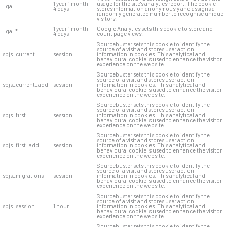
1 year 1 month
usage for the site's analytics report. The cookie
_ga
4 days
stores information anonymously and assigns a
randomly generated number to recognise unique
visitors.
1 year 1 month
Google Analytics sets this cookie to store and
_ga_*
4 days
count page views.
Sourcebuster sets this cookie to identify the
source of a visit and stores user action
sbjs_current
session
information in cookies. This analytical and
behavioural cookie is used to enhance the visitor
experience on the website.
Sourcebuster sets this cookie to identify the
source of a visit and stores user action
sbjs_current_add
session
information in cookies. This analytical and
behavioural cookie is used to enhance the visitor
experience on the website.
Sourcebuster sets this cookie to identify the
source of a visit and stores user action
sbjs_first
session
information in cookies. This analytical and
behavioural cookie is used to enhance the visitor
experience on the website.
Sourcebuster sets this cookie to identify the
source of a visit and stores user action
sbjs_first_add
session
information in cookies. This analytical and
behavioural cookie is used to enhance the visitor
experience on the website.
Sourcebuster sets this cookie to identify the
source of a visit and stores user action
sbjs_migrations
session
information in cookies. This analytical and
behavioural cookie is used to enhance the visitor
experience on the website.
Sourcebuster sets this cookie to identify the
source of a visit and stores user action
sbjs_session
1 hour
information in cookies. This analytical and
behavioural cookie is used to enhance the visitor
experience on the website.
Sourcebuster sets this cookie to identify the