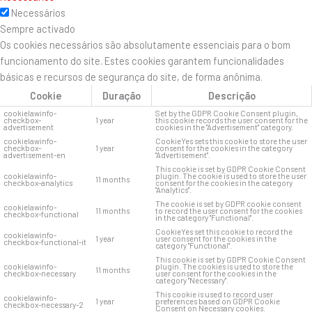
Necessários
Sempre activado
Os cookies necessários são absolutamente essenciais para o bom
funcionamento do site. Estes cookies garantem funcionalidades
básicas e recursos de segurança do site, de forma anônima.
Cookie
Duração
Descrição
cookielawinfo-
Set by the GDPR Cookie Consent plugin,
checkbox-
1 year
this cookie records the user consent for the
advertisement
cookies in the "Advertisement" category.
cookielawinfo-
CookieYes sets this cookie to store the user
checkbox-
1 year
consent for the cookies in the category
advertisement-en
"Advertisement".
This cookie is set by GDPR Cookie Consent
cookielawinfo-
plugin. The cookie is used to store the user
11 months
checkbox-analytics
consent for the cookies in the category
"Analytics".
The cookie is set by GDPR cookie consent
cookielawinfo-
11 months
to record the user consent for the cookies
checkbox-functional
in the category "Functional".
CookieYes set this cookie to record the
cookielawinfo-
1 year
user consent for the cookies in the
checkbox-functional-it
category "Functional".
This cookie is set by GDPR Cookie Consent
cookielawinfo-
plugin. The cookies is used to store the
11 months
checkbox-necessary
user consent for the cookies in the
category "Necessary".
This cookie is used to record user
cookielawinfo-
1 year
preferences based on GDPR Cookie
checkbox-necessary-2
Consent on Necessary cookies.