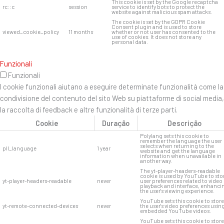
This cookie is set by the Google recaptcha
rc::c
session
service to identify bots to protect the
website against malicious spam attacks.
The cookie is set by the GDPR Cookie
Consent plugin and is used to store
viewed_cookie_policy
11 months
whether or not user has consented to the
use of cookies. It does not store any
personal data.
Funzionali
Funzionali
I cookie funzionali aiutano a eseguire determinate funzionalità come la
condivisione del contenuto del sito Web su piattaforme di social media,
la raccolta di feedback e altre funzionalità di terze parti.
Cookie
Duração
Descrição
Polylang sets this cookie to
remember the language the user
selects when returning to the
pll_language
1 year
website and get the language
information when unavailable in
another way.
The yt-player-headers-readable
cookie is used by YouTube to sto
yt-player-headers-readable
never
user preferences related to video
playback and interface, enhanci
the user's viewing experience.
YouTube sets this cookie to store
yt-remote-connected-devices
never
the user's video preferences usin
embedded YouTube videos.
YouTube sets this cookie to store