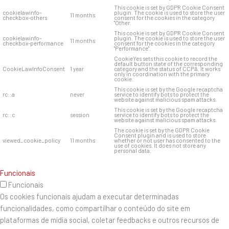
This cookie is set by GDPR Cookie Consent
cookielawinfo-
plugin. The cookie is used to store the user
11 months
checkbox-others
consent for the cookies in the category
"Other.
This cookie is set by GDPR Cookie Consent
cookielawinfo-
plugin. The cookie is used to store the user
11 months
checkbox-performance
consent for the cookies in the category
"Performance".
CookieYes sets this cookie to record the
default button state of the corresponding
CookieLawInfoConsent
1 year
category and the status of CCPA. It works
only in coordination with the primary
cookie.
This cookie is set by the Google recaptcha
rc::a
never
service to identify bots to protect the
website against malicious spam attacks.
This cookie is set by the Google recaptcha
rc::c
session
service to identify bots to protect the
website against malicious spam attacks.
The cookie is set by the GDPR Cookie
Consent plugin and is used to store
viewed_cookie_policy
11 months
whether or not user has consented to the
use of cookies. It does not store any
personal data.
Funcionais
Funcionais
Os cookies funcionais ajudam a executar determinadas
funcionalidades, como compartilhar o conteúdo do site em
plataformas de mídia social, coletar feedbacks e outros recursos de