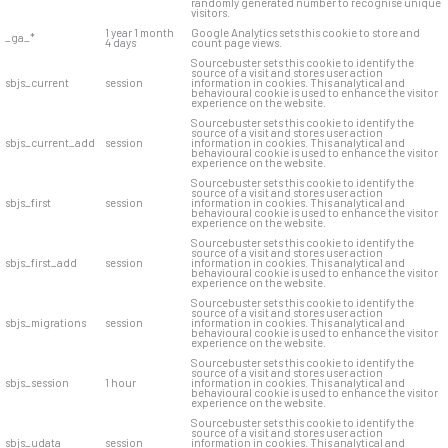
randomly generated number to recognise unique
visitors.
1 year 1 month
Google Analytics sets this cookie to store and
_ga_*
4 days
count page views.
Sourcebuster sets this cookie to identify the
source of a visit and stores user action
sbjs_current
session
information in cookies. This analytical and
behavioural cookie is used to enhance the visitor
experience on the website.
Sourcebuster sets this cookie to identify the
source of a visit and stores user action
sbjs_current_add
session
information in cookies. This analytical and
behavioural cookie is used to enhance the visitor
experience on the website.
Sourcebuster sets this cookie to identify the
source of a visit and stores user action
sbjs_first
session
information in cookies. This analytical and
behavioural cookie is used to enhance the visitor
experience on the website.
Sourcebuster sets this cookie to identify the
source of a visit and stores user action
sbjs_first_add
session
information in cookies. This analytical and
behavioural cookie is used to enhance the visitor
experience on the website.
Sourcebuster sets this cookie to identify the
source of a visit and stores user action
sbjs_migrations
session
information in cookies. This analytical and
behavioural cookie is used to enhance the visitor
experience on the website.
Sourcebuster sets this cookie to identify the
source of a visit and stores user action
sbjs_session
1 hour
information in cookies. This analytical and
behavioural cookie is used to enhance the visitor
experience on the website.
Sourcebuster sets this cookie to identify the
source of a visit and stores user action
sbjs_udata
session
information in cookies. This analytical and