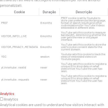
personalizzati.
Cookie
Duração
Descrição
PREF cookie is set by Youtube to
store user preferences like language,
PREF
8 months
format of search results and other
customizations for YouTube Videos
embedded in different sites.
YouTube sets this cookie to measure
bandwidth, determining whether the
VISITOR_INFO1_LIVE
6 months
user gets the new or old player
interface.
YouTube sets this cookie to store the
VISITOR_PRIVACY_METADATA
6 months
user's cookie consent state for the
current domain.
Youtube sets this cookie to track the
YSC
session
views of embedded videos on
Youtube pages.
YouTube sets this cookie to register a
unique ID to store data on what
yt.innertube::nextId
never
videos from YouTube the user has
seen.
YouTube sets this cookie to register a
unique ID to store data on what
yt.innertube::requests
never
videos from YouTube the user has
seen.
Analytics
Analytics
Analytical cookies are used to understand how visitors interact with