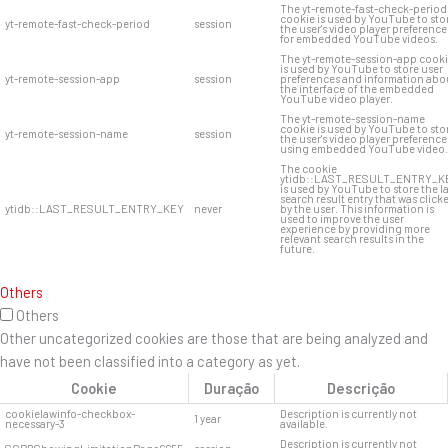
The yt-remote-fast-check-period
cookie is used by YouTube to sto
yt-remote-fast-check-period
session
the user's video player preference
for embedded YouTube videos.
The yt-remote-session-app cook
is used by YouTube to store user
yt-remote-session-app
session
preferences and information abo
the interface of the embedded
YouTube video player.
The yt-remote-session-name
cookie is used by YouTube to sto
yt-remote-session-name
session
the user's video player preference
using embedded YouTube video.
The cookie
ytidb::LAST_RESULT_ENTRY_K
is used by YouTube to store the l
search result entry that was click
ytidb::LAST_RESULT_ENTRY_KEY
never
by the user. This information is
used to improve the user
experience by providing more
relevant search results in the
future.
Others
Others
Other uncategorized cookies are those that are being analyzed and
have not been classified into a category as yet.
Cookie
Duração
Descrição
cookielawinfo-checkbox-
Description is currently not
1 year
necessary-3
available.
Description is currently not