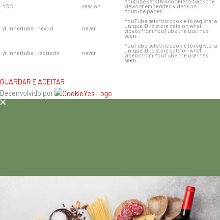
Youtube sets this cookie to track the
YSC
session
views of embedded videos on
Youtube pages.
YouTube sets this cookie to register a
unique ID to store data on what
yt.innertube::nextId
never
videos from YouTube the user has
seen.
YouTube sets this cookie to register a
unique ID to store data on what
yt.innertube::requests
never
videos from YouTube the user has
seen.
GUARDAR E ACEITAR
Desenvolvido por