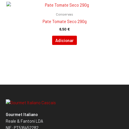
Conservas
Pate Tomate Seco 290g
6,50
€
Adicionar
Gourmet Italiano
Reale & Fantoni LDA
NIF: PT516452282