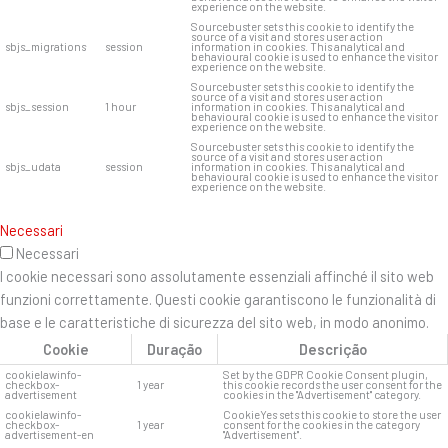
experience on the website.
Sourcebuster sets this cookie to identify the
source of a visit and stores user action
sbjs_migrations
session
information in cookies. This analytical and
behavioural cookie is used to enhance the visitor
experience on the website.
Sourcebuster sets this cookie to identify the
source of a visit and stores user action
sbjs_session
1 hour
information in cookies. This analytical and
behavioural cookie is used to enhance the visitor
experience on the website.
Sourcebuster sets this cookie to identify the
source of a visit and stores user action
sbjs_udata
session
information in cookies. This analytical and
behavioural cookie is used to enhance the visitor
experience on the website.
Necessari
Necessari
I cookie necessari sono assolutamente essenziali affinché il sito web
funzioni correttamente. Questi cookie garantiscono le funzionalità di
base e le caratteristiche di sicurezza del sito web, in modo anonimo.
Cookie
Duração
Descrição
cookielawinfo-
Set by the GDPR Cookie Consent plugin,
checkbox-
1 year
this cookie records the user consent for the
advertisement
cookies in the "Advertisement" category.
cookielawinfo-
CookieYes sets this cookie to store the user
checkbox-
1 year
consent for the cookies in the category
advertisement-en
"Advertisement".