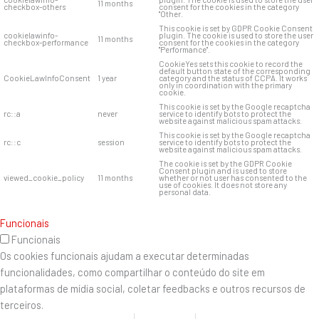
11 months
checkbox-others
consent for the cookies in the category
"Other.
This cookie is set by GDPR Cookie Consent
cookielawinfo-
plugin. The cookie is used to store the user
11 months
checkbox-performance
consent for the cookies in the category
"Performance".
CookieYes sets this cookie to record the
default button state of the corresponding
CookieLawInfoConsent
1 year
category and the status of CCPA. It works
only in coordination with the primary
cookie.
This cookie is set by the Google recaptcha
rc::a
never
service to identify bots to protect the
website against malicious spam attacks.
This cookie is set by the Google recaptcha
rc::c
session
service to identify bots to protect the
website against malicious spam attacks.
The cookie is set by the GDPR Cookie
Consent plugin and is used to store
viewed_cookie_policy
11 months
whether or not user has consented to the
use of cookies. It does not store any
personal data.
Funcionais
Funcionais
Os cookies funcionais ajudam a executar determinadas
funcionalidades, como compartilhar o conteúdo do site em
plataformas de mídia social, coletar feedbacks e outros recursos de
terceiros.