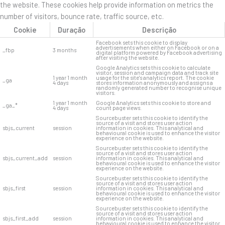
the website. These cookies help provide information on metrics the
number of visitors, bounce rate, traffic source, etc.
Cookie
Duração
Descrição
Facebook sets this cookie to display
advertisements when either on Facebook or on a
_fbp
3 months
digital platform powered by Facebook advertising
after visiting the website.
Google Analytics sets this cookie to calculate
visitor, session and campaign data and track site
1 year 1 month
usage for the site's analytics report. The cookie
_ga
4 days
stores information anonymously and assigns a
randomly generated number to recognise unique
visitors.
1 year 1 month
Google Analytics sets this cookie to store and
_ga_*
4 days
count page views.
Sourcebuster sets this cookie to identify the
source of a visit and stores user action
sbjs_current
session
information in cookies. This analytical and
behavioural cookie is used to enhance the visitor
experience on the website.
Sourcebuster sets this cookie to identify the
source of a visit and stores user action
sbjs_current_add
session
information in cookies. This analytical and
behavioural cookie is used to enhance the visitor
experience on the website.
Sourcebuster sets this cookie to identify the
source of a visit and stores user action
sbjs_first
session
information in cookies. This analytical and
behavioural cookie is used to enhance the visitor
experience on the website.
Sourcebuster sets this cookie to identify the
source of a visit and stores user action
sbjs_first_add
session
information in cookies. This analytical and
behavioural cookie is used to enhance the visitor