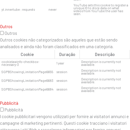
YouTube sets this cookie to register a
unique ID to store data on what
yt.innertube::requests
never
videos from YouTube the user has
seen.
Outros
Outros
Outros cookies não categorizados são aqueles que estão sendo
analisados ​​e ainda não foram classificados em uma categoria.
Cookie
Duração
Descrição
cookielawinfo-checkbox-
Description is currently not
1 year
necessary-3
available.
Description is currently not
SGPBShowingLimitationPage6655
session
available.
Description is currently not
SGPBShowingLimitationPage6683
session
available.
Description is currently not
SGPBShowingLimitationPage6684
session
available.
Pubblicità
Pubblicità
I cookie pubblicitari vengono utilizzati per fornire ai visitatori annunci e
campagne di marketing pertinenti. Questi cookie tracciano i visitatori
attraverso i siti Web e raccolgono informazioni per fornire annunci