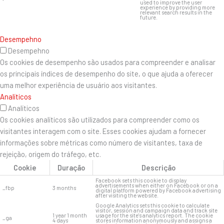
used to improve the user
experience by providing more
relevant search results in the
future.
Desempehno
Desempehno
Os cookies de desempenho são usados ​​para compreender e analisar
os principais índices de desempenho do site, o que ajuda a oferecer
uma melhor experiência de usuário aos visitantes.
Analíticos
Analíticos
Os cookies analíticos são utilizados para compreender como os
visitantes interagem com o site. Esses cookies ajudam a fornecer
informações sobre métricas como número de visitantes, taxa de
rejeição, origem do tráfego, etc.
Cookie
Duração
Descrição
Facebook sets this cookie to display
advertisements when either on Facebook or on a
_fbp
3 months
digital platform powered by Facebook advertising
after visiting the website.
Google Analytics sets this cookie to calculate
visitor, session and campaign data and track site
1 year 1 month
usage for the site's analytics report. The cookie
_ga
4 days
stores information anonymously and assigns a