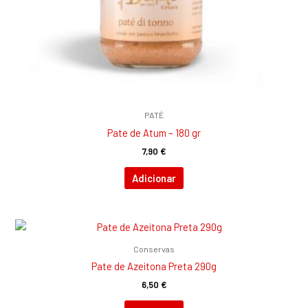
PATÉ
Pate de Atum – 180 gr
7,90
€
Adicionar
Conservas
Pate de Azeitona Preta 290g
6,50
€