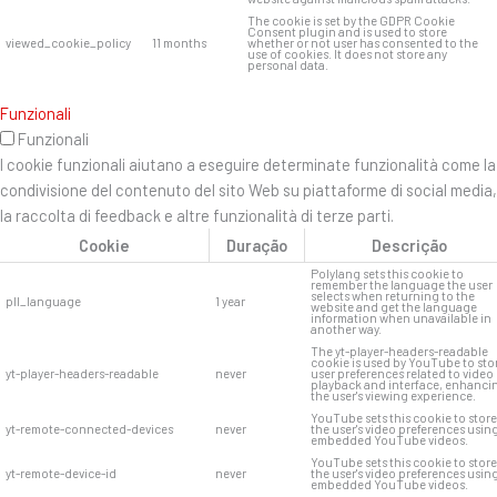
The cookie is set by the GDPR Cookie
Consent plugin and is used to store
viewed_cookie_policy
11 months
whether or not user has consented to the
use of cookies. It does not store any
personal data.
Funzionali
Funzionali
I cookie funzionali aiutano a eseguire determinate funzionalità come la
condivisione del contenuto del sito Web su piattaforme di social media,
la raccolta di feedback e altre funzionalità di terze parti.
Cookie
Duração
Descrição
Polylang sets this cookie to
remember the language the user
selects when returning to the
pll_language
1 year
website and get the language
information when unavailable in
another way.
The yt-player-headers-readable
cookie is used by YouTube to sto
yt-player-headers-readable
never
user preferences related to video
playback and interface, enhanci
the user's viewing experience.
YouTube sets this cookie to store
yt-remote-connected-devices
never
the user's video preferences usin
embedded YouTube videos.
YouTube sets this cookie to store
yt-remote-device-id
never
the user's video preferences usin
embedded YouTube videos.