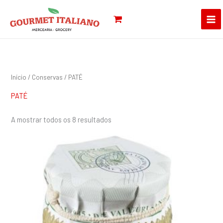
Skip
Pesquisar
to
por:
content
Início
/
Conservas
/ PATÉ
PATÉ
A mostrar todos os 8 resultados