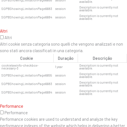
SGPBShowingLimitationPage6655
session
available.
Description is currently not
SGPBShowingLimitationPage6683
session
available.
Description is currently not
SGPBShowingLimitationPage6684
session
available.
Altri
Altri
Altri cookie senza categoria sono quelli che vengono analizzati e non
sono stati ancora classificati in una categoria.
Cookie
Duração
Descrição
cookielawinfo-checkbox-
Description is currently not
1 year
necessary-3
available.
Description is currently not
SGPBShowingLimitationPage6655
session
available.
Description is currently not
SGPBShowingLimitationPage6683
session
available.
Description is currently not
SGPBShowingLimitationPage6684
session
available.
Performance
Performance
Performance cookies are used to understand and analyze the key
performance indexes of the website which helps in delivering a better