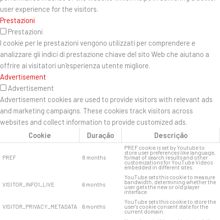
user experience for the visitors.
Prestazioni
Prestazioni
I cookie per le prestazioni vengono utilizzati per comprendere e
analizzare gli indici di prestazione chiave del sito Web che aiutano a
offrire ai visitatori un'esperienza utente migliore.
Advertisement
Advertisement
Advertisement cookies are used to provide visitors with relevant ads
and marketing campaigns. These cookies track visitors across
websites and collect information to provide customized ads.
Cookie
Duração
Descrição
PREF cookie is set by Youtube to
store user preferences like language,
PREF
8 months
format of search results and other
customizations for YouTube Videos
embedded in different sites.
YouTube sets this cookie to measure
bandwidth, determining whether the
VISITOR_INFO1_LIVE
6 months
user gets the new or old player
interface.
YouTube sets this cookie to store the
VISITOR_PRIVACY_METADATA
6 months
user's cookie consent state for the
current domain.