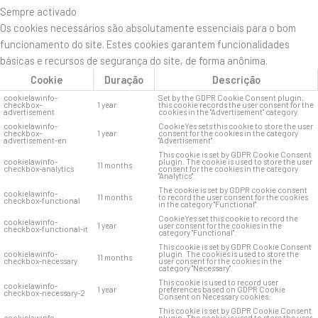
Sempre activado
Os cookies necessários são absolutamente essenciais para o bom
funcionamento do site. Estes cookies garantem funcionalidades
básicas e recursos de segurança do site, de forma anônima.
Cookie
Duração
Descrição
cookielawinfo-
Set by the GDPR Cookie Consent plugin,
checkbox-
1 year
this cookie records the user consent for the
advertisement
cookies in the "Advertisement" category.
cookielawinfo-
CookieYes sets this cookie to store the user
checkbox-
1 year
consent for the cookies in the category
advertisement-en
"Advertisement".
This cookie is set by GDPR Cookie Consent
cookielawinfo-
plugin. The cookie is used to store the user
11 months
checkbox-analytics
consent for the cookies in the category
"Analytics".
The cookie is set by GDPR cookie consent
cookielawinfo-
11 months
to record the user consent for the cookies
checkbox-functional
in the category "Functional".
CookieYes set this cookie to record the
cookielawinfo-
1 year
user consent for the cookies in the
checkbox-functional-it
category "Functional".
This cookie is set by GDPR Cookie Consent
cookielawinfo-
plugin. The cookies is used to store the
11 months
checkbox-necessary
user consent for the cookies in the
category "Necessary".
This cookie is used to record user
cookielawinfo-
1 year
preferences based on GDPR Cookie
checkbox-necessary-2
Consent on Necessary cookies.
This cookie is set by GDPR Cookie Consent
cookielawinfo-
plugin. The cookie is used to store the user