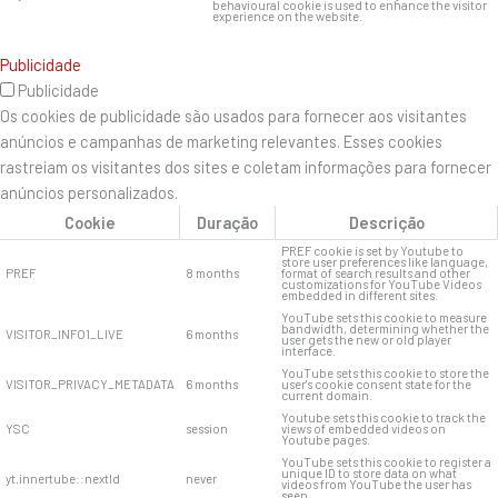
behavioural cookie is used to enhance the visitor
experience on the website.
Publicidade
Publicidade
Os cookies de publicidade são usados ​​para fornecer aos visitantes
anúncios e campanhas de marketing relevantes. Esses cookies
rastreiam os visitantes dos sites e coletam informações para fornecer
anúncios personalizados.
Cookie
Duração
Descrição
PREF cookie is set by Youtube to
store user preferences like language,
PREF
8 months
format of search results and other
customizations for YouTube Videos
embedded in different sites.
YouTube sets this cookie to measure
bandwidth, determining whether the
VISITOR_INFO1_LIVE
6 months
user gets the new or old player
interface.
YouTube sets this cookie to store the
VISITOR_PRIVACY_METADATA
6 months
user's cookie consent state for the
current domain.
Youtube sets this cookie to track the
YSC
session
views of embedded videos on
Youtube pages.
YouTube sets this cookie to register a
unique ID to store data on what
yt.innertube::nextId
never
videos from YouTube the user has
seen.