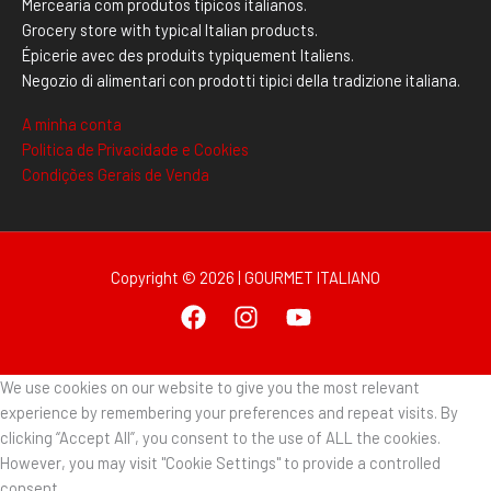
Mercearia com produtos típicos italianos.
Grocery store with typical Italian products.
Épicerie avec des produits typiquement Italiens.
Negozio di alimentari con prodotti tipici della tradizione italiana.
A minha conta
Politica de Privacidade e Cookies
Condições Gerais de Venda
Copyright © 2026 | GOURMET ITALIANO
We use cookies on our website to give you the most relevant
experience by remembering your preferences and repeat visits. By
clicking “Accept All”, you consent to the use of ALL the cookies.
However, you may visit "Cookie Settings" to provide a controlled
consent.