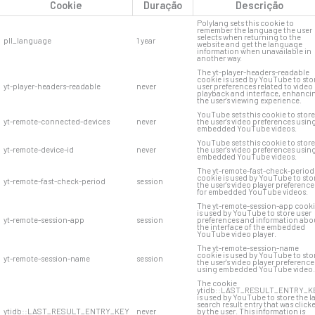
Cookie
Duração
Descrição
Polylang sets this cookie to
remember the language the user
selects when returning to the
pll_language
1 year
website and get the language
information when unavailable in
another way.
The yt-player-headers-readable
cookie is used by YouTube to sto
yt-player-headers-readable
never
user preferences related to video
playback and interface, enhanci
the user's viewing experience.
YouTube sets this cookie to store
yt-remote-connected-devices
never
the user's video preferences usin
embedded YouTube videos.
YouTube sets this cookie to store
yt-remote-device-id
never
the user's video preferences usin
embedded YouTube videos.
The yt-remote-fast-check-period
cookie is used by YouTube to sto
yt-remote-fast-check-period
session
the user's video player preference
for embedded YouTube videos.
The yt-remote-session-app cook
is used by YouTube to store user
yt-remote-session-app
session
preferences and information abo
the interface of the embedded
YouTube video player.
The yt-remote-session-name
cookie is used by YouTube to sto
yt-remote-session-name
session
the user's video player preference
using embedded YouTube video.
The cookie
ytidb::LAST_RESULT_ENTRY_K
is used by YouTube to store the l
search result entry that was click
ytidb::LAST_RESULT_ENTRY_KEY
never
by the user. This information is