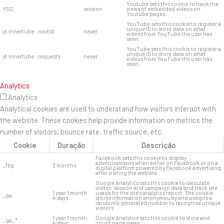
Youtube sets this cookie to track the
YSC
session
views of embedded videos on
Youtube pages.
YouTube sets this cookie to register a
unique ID to store data on what
yt.innertube::nextId
never
videos from YouTube the user has
seen.
YouTube sets this cookie to register a
unique ID to store data on what
yt.innertube::requests
never
videos from YouTube the user has
seen.
Analytics
Analytics
Analytical cookies are used to understand how visitors interact with
the website. These cookies help provide information on metrics the
number of visitors, bounce rate, traffic source, etc.
Cookie
Duração
Descrição
Facebook sets this cookie to display
advertisements when either on Facebook or on a
_fbp
3 months
digital platform powered by Facebook advertising
after visiting the website.
Google Analytics sets this cookie to calculate
visitor, session and campaign data and track site
1 year 1 month
usage for the site's analytics report. The cookie
_ga
4 days
stores information anonymously and assigns a
randomly generated number to recognise unique
visitors.
1 year 1 month
Google Analytics sets this cookie to store and
_ga_*
4 days
count page views.