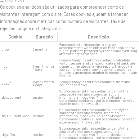
Os cookies analíticos são utilizados para compreender como os
visitantes interagem com o site. Esses cookies ajudam a fornecer
informações sobre métricas como número de visitantes, taxa de
rejeição, origem do tráfego, etc.
Cookie
Duração
Descrição
Facebook sets this cookie to display
advertisements when either on Facebook or on a
_fbp
3 months
digital platform powered by Facebook advertising
after visiting the website.
Google Analytics sets this cookie to calculate
visitor, session and campaign data and track site
1 year 1 month
usage for the site's analytics report. The cookie
_ga
4 days
stores information anonymously and assigns a
randomly generated number to recognise unique
visitors.
1 year 1 month
Google Analytics sets this cookie to store and
_ga_*
4 days
count page views.
Sourcebuster sets this cookie to identify the
source of a visit and stores user action
sbjs_current
session
information in cookies. This analytical and
behavioural cookie is used to enhance the visitor
experience on the website.
Sourcebuster sets this cookie to identify the
source of a visit and stores user action
sbjs_current_add
session
information in cookies. This analytical and
behavioural cookie is used to enhance the visitor
experience on the website.
Sourcebuster sets this cookie to identify the
source of a visit and stores user action
sbjs_first
session
information in cookies. This analytical and
behavioural cookie is used to enhance the visitor