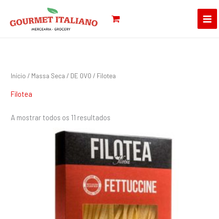
Skip
Pesquisar
to
por:
content
Início
/
Massa Seca
/
DE OVO
/ Filotea
Filotea
A mostrar todos os 11 resultados