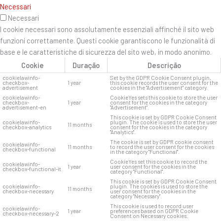
Necessari
Necessari
I cookie necessari sono assolutamente essenziali affinché il sito web
funzioni correttamente. Questi cookie garantiscono le funzionalità di
base e le caratteristiche di sicurezza del sito web, in modo anonimo.
Cookie
Duração
Descrição
cookielawinfo-
Set by the GDPR Cookie Consent plugin,
checkbox-
1 year
this cookie records the user consent for the
advertisement
cookies in the "Advertisement" category.
cookielawinfo-
CookieYes sets this cookie to store the user
checkbox-
1 year
consent for the cookies in the category
advertisement-en
"Advertisement".
This cookie is set by GDPR Cookie Consent
cookielawinfo-
plugin. The cookie is used to store the user
11 months
checkbox-analytics
consent for the cookies in the category
"Analytics".
The cookie is set by GDPR cookie consent
cookielawinfo-
11 months
to record the user consent for the cookies
checkbox-functional
in the category "Functional".
CookieYes set this cookie to record the
cookielawinfo-
1 year
user consent for the cookies in the
checkbox-functional-it
category "Functional".
This cookie is set by GDPR Cookie Consent
cookielawinfo-
plugin. The cookies is used to store the
11 months
checkbox-necessary
user consent for the cookies in the
category "Necessary".
This cookie is used to record user
cookielawinfo-
1 year
preferences based on GDPR Cookie
checkbox-necessary-2
Consent on Necessary cookies.