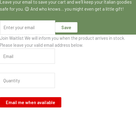
Leave your email to save your cart and we’ll keep your Italian goodies
safe for you. 😉 And who knows… you might even get a little gift!
Save
Join Waitlist
We will inform you when the product arrives in stock.
Please leave your valid email address below.
Email me when available