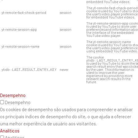
embedded YouTube videos.
The yt-remote-fast-check-period
cookie is used by YouTube to sto
yt-remote-fast-check-period
session
the user's video player preference
for embedded YouTube videos.
The yt-remote-session-app cook
is used by YouTube to store user
yt-remote-session-app
session
preferences and information abo
the interface of the embedded
YouTube video player.
The yt-remote-session-name
cookie is used by YouTube to sto
yt-remote-session-name
session
the user's video player preference
using embedded YouTube video.
The cookie
ytidb::LAST_RESULT_ENTRY_K
is used by YouTube to store the l
search result entry that was click
ytidb::LAST_RESULT_ENTRY_KEY
never
by the user. This information is
used to improve the user
experience by providing more
relevant search results in the
future.
Desempehno
Desempehno
Os cookies de desempenho são usados ​​para compreender e analisar
os principais índices de desempenho do site, o que ajuda a oferecer
uma melhor experiência de usuário aos visitantes.
Analíticos
Analíticos