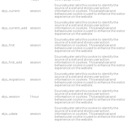
Sourcebuster sets this cookie to identify the
source of a visit and stores user action
sbjs_current
session
information in cookies. This analytical and
behavioural cookie is used to enhance the visitor
experience on the website.
Sourcebuster sets this cookie to identify the
source of a visit and stores user action
sbjs_current_add
session
information in cookies. This analytical and
behavioural cookie is used to enhance the visitor
experience on the website.
Sourcebuster sets this cookie to identify the
source of a visit and stores user action
sbjs_first
session
information in cookies. This analytical and
behavioural cookie is used to enhance the visitor
experience on the website.
Sourcebuster sets this cookie to identify the
source of a visit and stores user action
sbjs_first_add
session
information in cookies. This analytical and
behavioural cookie is used to enhance the visitor
experience on the website.
Sourcebuster sets this cookie to identify the
source of a visit and stores user action
sbjs_migrations
session
information in cookies. This analytical and
behavioural cookie is used to enhance the visitor
experience on the website.
Sourcebuster sets this cookie to identify the
source of a visit and stores user action
sbjs_session
1 hour
information in cookies. This analytical and
behavioural cookie is used to enhance the visitor
experience on the website.
Sourcebuster sets this cookie to identify the
source of a visit and stores user action
sbjs_udata
session
information in cookies. This analytical and
behavioural cookie is used to enhance the visitor
experience on the website.