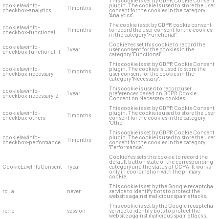
This cookie is set by GDPR Cookie Consent
cookielawinfo-
plugin. The cookie is used to store the user
11 months
checkbox-analytics
consent for the cookies in the category
"Analytics".
The cookie is set by GDPR cookie consent
cookielawinfo-
11 months
to record the user consent for the cookies
checkbox-functional
in the category "Functional".
CookieYes set this cookie to record the
cookielawinfo-
1 year
user consent for the cookies in the
checkbox-functional-it
category "Functional".
This cookie is set by GDPR Cookie Consent
cookielawinfo-
plugin. The cookies is used to store the
11 months
checkbox-necessary
user consent for the cookies in the
category "Necessary".
This cookie is used to record user
cookielawinfo-
1 year
preferences based on GDPR Cookie
checkbox-necessary-2
Consent on Necessary cookies.
This cookie is set by GDPR Cookie Consent
cookielawinfo-
plugin. The cookie is used to store the user
11 months
checkbox-others
consent for the cookies in the category
"Other.
This cookie is set by GDPR Cookie Consent
cookielawinfo-
plugin. The cookie is used to store the user
11 months
checkbox-performance
consent for the cookies in the category
"Performance".
CookieYes sets this cookie to record the
default button state of the corresponding
CookieLawInfoConsent
1 year
category and the status of CCPA. It works
only in coordination with the primary
cookie.
This cookie is set by the Google recaptcha
rc::a
never
service to identify bots to protect the
website against malicious spam attacks.
This cookie is set by the Google recaptcha
rc::c
session
service to identify bots to protect the
website against malicious spam attacks.