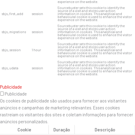
experience on the website.
Sourcebuster sets this cookie to identify the
source of a visit and stores user action
sbjs_first_add
session
information in cookies. This analytical and
behavioural cookie is used to enhance the visitor
experience on the website.
Sourcebuster sets this cookie to identify the
source of a visit and stores user action
sbjs_migrations
session
information in cookies. This analytical and
behavioural cookie is used to enhance the visitor
experience on the website.
Sourcebuster sets this cookie to identify the
source of a visit and stores user action
sbjs_session
1 hour
information in cookies. This analytical and
behavioural cookie is used to enhance the visitor
experience on the website.
Sourcebuster sets this cookie to identify the
source of a visit and stores user action
sbjs_udata
session
information in cookies. This analytical and
behavioural cookie is used to enhance the visitor
experience on the website.
Publicidade
Publicidade
Os cookies de publicidade são usados ​​para fornecer aos visitantes
anúncios e campanhas de marketing relevantes. Esses cookies
rastreiam os visitantes dos sites e coletam informações para fornecer
anúncios personalizados.
Cookie
Duração
Descrição