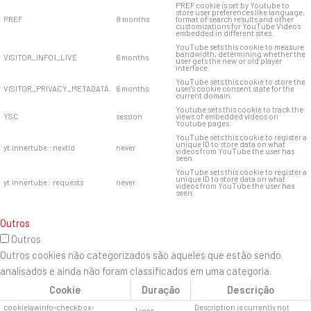
PREF cookie is set by Youtube to
store user preferences like language,
PREF
8 months
format of search results and other
customizations for YouTube Videos
embedded in different sites.
YouTube sets this cookie to measure
bandwidth, determining whether the
VISITOR_INFO1_LIVE
6 months
user gets the new or old player
interface.
YouTube sets this cookie to store the
VISITOR_PRIVACY_METADATA
6 months
user's cookie consent state for the
current domain.
Youtube sets this cookie to track the
YSC
session
views of embedded videos on
Youtube pages.
YouTube sets this cookie to register a
unique ID to store data on what
yt.innertube::nextId
never
videos from YouTube the user has
seen.
YouTube sets this cookie to register a
unique ID to store data on what
yt.innertube::requests
never
videos from YouTube the user has
seen.
Outros
Outros
Outros cookies não categorizados são aqueles que estão sendo
analisados ​​e ainda não foram classificados em uma categoria.
Cookie
Duração
Descrição
cookielawinfo-checkbox-
Description is currently not
1 year