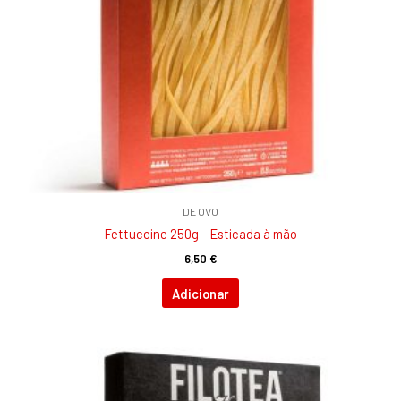
DE OVO
Fettuccine 250g – Esticada à mão
6,50
€
Adicionar