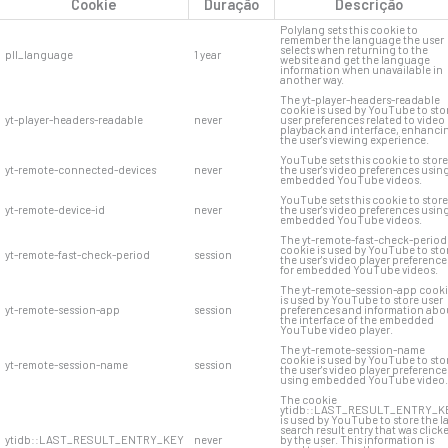
Cookie
Duração
Descrição
Polylang sets this cookie to
remember the language the user
selects when returning to the
pll_language
1 year
website and get the language
information when unavailable in
another way.
The yt-player-headers-readable
cookie is used by YouTube to sto
yt-player-headers-readable
never
user preferences related to video
playback and interface, enhanci
the user's viewing experience.
YouTube sets this cookie to store
yt-remote-connected-devices
never
the user's video preferences usin
embedded YouTube videos.
YouTube sets this cookie to store
yt-remote-device-id
never
the user's video preferences usin
embedded YouTube videos.
The yt-remote-fast-check-period
cookie is used by YouTube to sto
yt-remote-fast-check-period
session
the user's video player preference
for embedded YouTube videos.
The yt-remote-session-app cook
is used by YouTube to store user
yt-remote-session-app
session
preferences and information abo
the interface of the embedded
YouTube video player.
The yt-remote-session-name
cookie is used by YouTube to sto
yt-remote-session-name
session
the user's video player preference
using embedded YouTube video.
The cookie
ytidb::LAST_RESULT_ENTRY_K
is used by YouTube to store the l
search result entry that was click
ytidb::LAST_RESULT_ENTRY_KEY
never
by the user. This information is