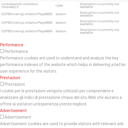
cookielawinfo-checkbox-
Description is currently not
1 year
necessary-3
available.
Description is currently not
SGPBShowingLimitationPage6655
session
available.
Description is currently not
SGPBShowingLimitationPage6683
session
available.
Description is currently not
SGPBShowingLimitationPage6684
session
available.
Performance
Performance
Performance cookies are used to understand and analyze the key
performance indexes of the website which helps in delivering a better
user experience for the visitors.
Prestazioni
Prestazioni
I cookie per le prestazioni vengono utilizzati per comprendere e
analizzare gli indici di prestazione chiave del sito Web che aiutano a
offrire ai visitatori un'esperienza utente migliore.
Advertisement
Advertisement
Advertisement cookies are used to provide visitors with relevant ads