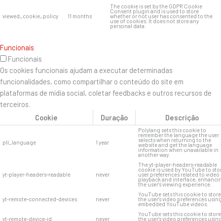
The cookie is set by the GDPR Cookie
Consent plugin and is used to store
viewed_cookie_policy
11 months
whether or not user has consented to the
use of cookies. It does not store any
personal data.
Funcionais
Funcionais
Os cookies funcionais ajudam a executar determinadas
funcionalidades, como compartilhar o conteúdo do site em
plataformas de mídia social, coletar feedbacks e outros recursos de
terceiros.
Cookie
Duração
Descrição
Polylang sets this cookie to
remember the language the user
selects when returning to the
pll_language
1 year
website and get the language
information when unavailable in
another way.
The yt-player-headers-readable
cookie is used by YouTube to sto
yt-player-headers-readable
never
user preferences related to video
playback and interface, enhanci
the user's viewing experience.
YouTube sets this cookie to store
yt-remote-connected-devices
never
the user's video preferences usin
embedded YouTube videos.
YouTube sets this cookie to store
yt-remote-device-id
never
the user's video preferences usin