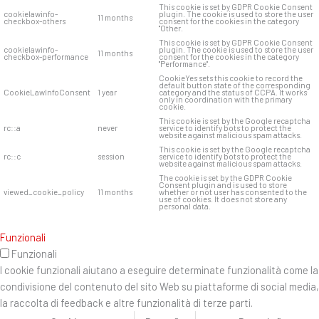
This cookie is set by GDPR Cookie Consent
cookielawinfo-
plugin. The cookie is used to store the user
11 months
checkbox-others
consent for the cookies in the category
"Other.
This cookie is set by GDPR Cookie Consent
cookielawinfo-
plugin. The cookie is used to store the user
11 months
checkbox-performance
consent for the cookies in the category
"Performance".
CookieYes sets this cookie to record the
default button state of the corresponding
CookieLawInfoConsent
1 year
category and the status of CCPA. It works
only in coordination with the primary
cookie.
This cookie is set by the Google recaptcha
rc::a
never
service to identify bots to protect the
website against malicious spam attacks.
This cookie is set by the Google recaptcha
rc::c
session
service to identify bots to protect the
website against malicious spam attacks.
The cookie is set by the GDPR Cookie
Consent plugin and is used to store
viewed_cookie_policy
11 months
whether or not user has consented to the
use of cookies. It does not store any
personal data.
Funzionali
Funzionali
I cookie funzionali aiutano a eseguire determinate funzionalità come la
condivisione del contenuto del sito Web su piattaforme di social media,
la raccolta di feedback e altre funzionalità di terze parti.