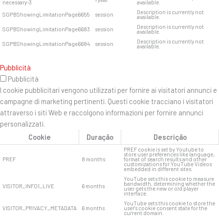
necessary-3
available.
Description is currently not
SGPBShowingLimitationPage6655
session
available.
Description is currently not
SGPBShowingLimitationPage6683
session
available.
Description is currently not
SGPBShowingLimitationPage6684
session
available.
Pubblicità
Pubblicità
I cookie pubblicitari vengono utilizzati per fornire ai visitatori annunci e
campagne di marketing pertinenti. Questi cookie tracciano i visitatori
attraverso i siti Web e raccolgono informazioni per fornire annunci
personalizzati.
Cookie
Duração
Descrição
PREF cookie is set by Youtube to
store user preferences like language,
PREF
8 months
format of search results and other
customizations for YouTube Videos
embedded in different sites.
YouTube sets this cookie to measure
bandwidth, determining whether the
VISITOR_INFO1_LIVE
6 months
user gets the new or old player
interface.
YouTube sets this cookie to store the
VISITOR_PRIVACY_METADATA
6 months
user's cookie consent state for the
current domain.