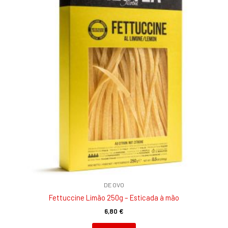
DE OVO
Fettuccine Limão 250g – Esticada à mão
6,80
€