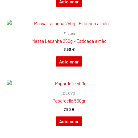
Adicionar
Filotea
Massa Lasanha 250g – Esticada à mão
6,50
€
Adicionar
DE OVO
Papardelle 500gr
7,50
€
Adicionar