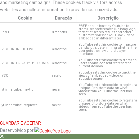
and marketing campaigns. These cookies track visitors across
websites and collect information to provide customized ads.
Cookie
Duração
Descrição
PREF cookie is set by Youtube to
store user preferences like language,
PREF
8 months
format of search results and other
customizations for YouTube Videos
embedded in different sites.
YouTube sets this cookie to measure
bandwidth, determining whether the
VISITOR_INFO1_LIVE
6 months
user gets the new or old player
interface.
YouTube sets this cookie to store the
VISITOR_PRIVACY_METADATA
6 months
user's cookie consent state for the
current domain.
Youtube sets this cookie to track the
YSC
session
views of embedded videos on
Youtube pages.
YouTube sets this cookie to register a
unique ID to store data on what
yt.innertube::nextId
never
videos from YouTube the user has
seen.
YouTube sets this cookie to register a
unique ID to store data on what
yt.innertube::requests
never
videos from YouTube the user has
seen.
GUARDAR E ACEITAR
Desenvolvido por