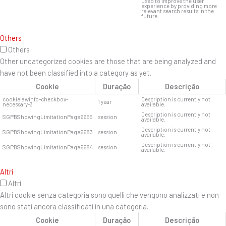
used to improve the user
experience by providing more
relevant search results in the
future.
Others
Others
Other uncategorized cookies are those that are being analyzed and
have not been classified into a category as yet.
Cookie
Duração
Descrição
cookielawinfo-checkbox-
Description is currently not
1 year
necessary-3
available.
Description is currently not
SGPBShowingLimitationPage6655
session
available.
Description is currently not
SGPBShowingLimitationPage6683
session
available.
Description is currently not
SGPBShowingLimitationPage6684
session
available.
Altri
Altri
Altri cookie senza categoria sono quelli che vengono analizzati e non
sono stati ancora classificati in una categoria.
Cookie
Duração
Descrição