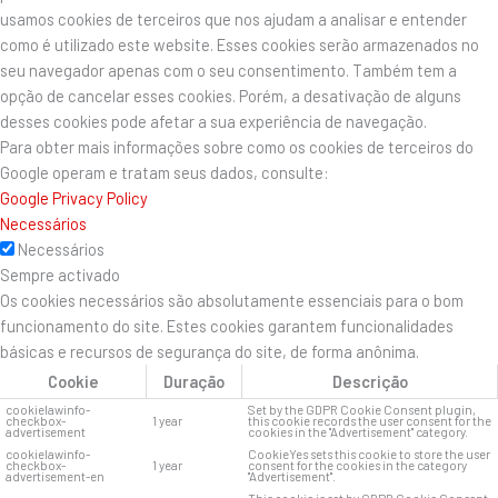
usamos cookies de terceiros que nos ajudam a analisar e entender
como é utilizado este website. Esses cookies serão armazenados no
seu navegador apenas com o seu consentimento. Também tem a
opção de cancelar esses cookies. Porém, a desativação de alguns
desses cookies pode afetar a sua experiência de navegação.
Para obter mais informações sobre como os cookies de terceiros do
Google operam e tratam seus dados, consulte:
Google Privacy Policy
Necessários
Necessários
Sempre activado
Os cookies necessários são absolutamente essenciais para o bom
funcionamento do site. Estes cookies garantem funcionalidades
básicas e recursos de segurança do site, de forma anônima.
Cookie
Duração
Descrição
cookielawinfo-
Set by the GDPR Cookie Consent plugin,
checkbox-
1 year
this cookie records the user consent for the
advertisement
cookies in the "Advertisement" category.
cookielawinfo-
CookieYes sets this cookie to store the user
checkbox-
1 year
consent for the cookies in the category
advertisement-en
"Advertisement".