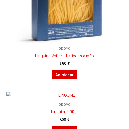
DE OVO
Linguine 250gr – Esticada à mão
6,50
€
Adicionar
DE OVO
Linguine 500gr
7,50
€