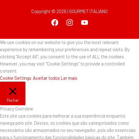
Copyright © 2026 | GOURMET ITALIANO
We use cookies on our website to give you the most relevant
experience by remembering your preferences and repeat visits. By
clicking “Accept All”, you consent to the use of ALL the cookies.
However, you may visit "Cookie Settings" to provide a controlled
consent.
Cookie Settings
Aceitar todos
Ler mais
Fechar
Privacy Overview
Este site usa cookies para melhorar a sua experiência enquanto
navega pelo site. Destes, os cookies que são categorizados como
necessários são armazenados no seu navegador, pois são essenciais
para o funcionamento das funcionalidades básicas do site. Também