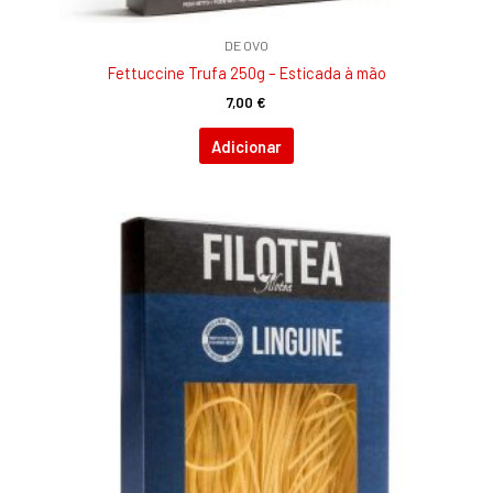
DE OVO
Fettuccine Trufa 250g – Esticada à mão
7,00
€
Adicionar