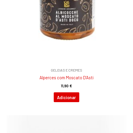
GELEIAS E CREMES
Alperces com Moscato D’Asti
11,90
€
Adicionar