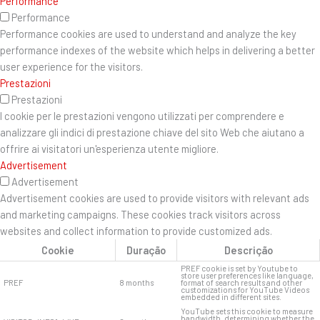
Performance
Performance
Performance cookies are used to understand and analyze the key
performance indexes of the website which helps in delivering a better
user experience for the visitors.
Prestazioni
Prestazioni
I cookie per le prestazioni vengono utilizzati per comprendere e
analizzare gli indici di prestazione chiave del sito Web che aiutano a
offrire ai visitatori un'esperienza utente migliore.
Advertisement
Advertisement
Advertisement cookies are used to provide visitors with relevant ads
and marketing campaigns. These cookies track visitors across
websites and collect information to provide customized ads.
Cookie
Duração
Descrição
PREF cookie is set by Youtube to
store user preferences like language,
PREF
8 months
format of search results and other
customizations for YouTube Videos
embedded in different sites.
YouTube sets this cookie to measure
bandwidth, determining whether the