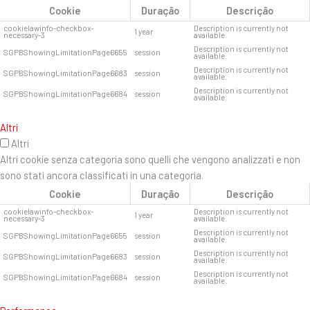
Cookie
Duração
Descrição
cookielawinfo-checkbox-
Description is currently not
1 year
necessary-3
available.
Description is currently not
SGPBShowingLimitationPage6655
session
available.
Description is currently not
SGPBShowingLimitationPage6683
session
available.
Description is currently not
SGPBShowingLimitationPage6684
session
available.
Altri
Altri
Altri cookie senza categoria sono quelli che vengono analizzati e non
sono stati ancora classificati in una categoria.
Cookie
Duração
Descrição
cookielawinfo-checkbox-
Description is currently not
1 year
necessary-3
available.
Description is currently not
SGPBShowingLimitationPage6655
session
available.
Description is currently not
SGPBShowingLimitationPage6683
session
available.
Description is currently not
SGPBShowingLimitationPage6684
session
available.