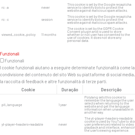
This cookie is set by the Google recaptcha
rc::a
never
service to identify bots to protect the
website against malicious spam attacks.
This cookie is set by the Google recaptcha
rc::c
session
service to identify bots to protect the
website against malicious spam attacks.
The cookie is set by the GDPR Cookie
Consent plugin and is used to store
viewed_cookie_policy
11 months
whether or not user has consented to the
use of cookies. It does not store any
personal data.
Funzionali
Funzionali
I cookie funzionali aiutano a eseguire determinate funzionalità come la
condivisione del contenuto del sito Web su piattaforme di social media,
la raccolta di feedback e altre funzionalità di terze parti.
Cookie
Duração
Descrição
Polylang sets this cookie to
remember the language the user
selects when returning to the
pll_language
1 year
website and get the language
information when unavailable in
another way.
The yt-player-headers-readable
cookie is used by YouTube to sto
yt-player-headers-readable
never
user preferences related to video
playback and interface, enhanci
the user's viewing experience.