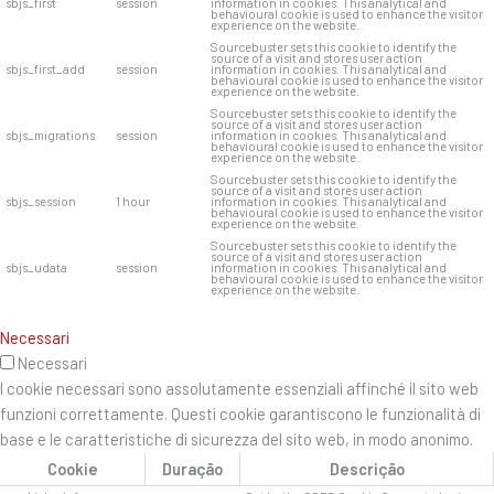
sbjs_first
session
information in cookies. This analytical and
behavioural cookie is used to enhance the visitor
experience on the website.
Sourcebuster sets this cookie to identify the
source of a visit and stores user action
sbjs_first_add
session
information in cookies. This analytical and
behavioural cookie is used to enhance the visitor
experience on the website.
Sourcebuster sets this cookie to identify the
source of a visit and stores user action
sbjs_migrations
session
information in cookies. This analytical and
behavioural cookie is used to enhance the visitor
experience on the website.
Sourcebuster sets this cookie to identify the
source of a visit and stores user action
sbjs_session
1 hour
information in cookies. This analytical and
behavioural cookie is used to enhance the visitor
experience on the website.
Sourcebuster sets this cookie to identify the
source of a visit and stores user action
sbjs_udata
session
information in cookies. This analytical and
behavioural cookie is used to enhance the visitor
experience on the website.
Necessari
Necessari
I cookie necessari sono assolutamente essenziali affinché il sito web
funzioni correttamente. Questi cookie garantiscono le funzionalità di
base e le caratteristiche di sicurezza del sito web, in modo anonimo.
Cookie
Duração
Descrição