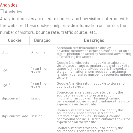
Analytics
Analytics
Analytical cookies are used to understand how visitors interact with
the website. These cookies help provide information on metrics the
number of visitors, bounce rate, traffic source, etc.
Cookie
Duração
Descrição
Facebook sets this cookie to display
advertisements when either on Facebook or on a
_fbp
3 months
digital platform powered by Facebook advertising
after visiting the website.
Google Analytics sets this cookie to calculate
visitor, session and campaign data and track site
1 year 1 month
usage for the site's analytics report. The cookie
_ga
4 days
stores information anonymously and assigns a
randomly generated number to recognise unique
visitors.
1 year 1 month
Google Analytics sets this cookie to store and
_ga_*
4 days
count page views.
Sourcebuster sets this cookie to identify the
source of a visit and stores user action
sbjs_current
session
information in cookies. This analytical and
behavioural cookie is used to enhance the visitor
experience on the website.
Sourcebuster sets this cookie to identify the
source of a visit and stores user action
sbjs_current_add
session
information in cookies. This analytical and
behavioural cookie is used to enhance the visitor
experience on the website.
Sourcebuster sets this cookie to identify the
source of a visit and stores user action