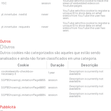
Youtube sets this cookie to track the
YSC
session
views of embedded videos on
Youtube pages.
YouTube sets this cookie to register a
unique ID to store data on what
yt.innertube::nextId
never
videos from YouTube the user has
seen.
YouTube sets this cookie to register a
unique ID to store data on what
yt.innertube::requests
never
videos from YouTube the user has
seen.
Outros
Outros
Outros cookies não categorizados são aqueles que estão sendo
analisados ​​e ainda não foram classificados em uma categoria.
Cookie
Duração
Descrição
cookielawinfo-checkbox-
Description is currently not
1 year
necessary-3
available.
Description is currently not
SGPBShowingLimitationPage6655
session
available.
Description is currently not
SGPBShowingLimitationPage6683
session
available.
Description is currently not
SGPBShowingLimitationPage6684
session
available.
Pubblicità