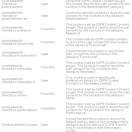
cookielawinfo-
Set by the GDPR Cookie Consent plugin,
checkbox-
1 year
this cookie records the user consent for the
advertisement
cookies in the "Advertisement" category.
cookielawinfo-
CookieYes sets this cookie to store the user
checkbox-
1 year
consent for the cookies in the category
advertisement-en
"Advertisement".
This cookie is set by GDPR Cookie Consent
cookielawinfo-
plugin. The cookie is used to store the user
11 months
checkbox-analytics
consent for the cookies in the category
"Analytics".
The cookie is set by GDPR cookie consent
cookielawinfo-
11 months
to record the user consent for the cookies
checkbox-functional
in the category "Functional".
CookieYes set this cookie to record the
cookielawinfo-
1 year
user consent for the cookies in the
checkbox-functional-it
category "Functional".
This cookie is set by GDPR Cookie Consent
cookielawinfo-
plugin. The cookies is used to store the
11 months
checkbox-necessary
user consent for the cookies in the
category "Necessary".
This cookie is used to record user
cookielawinfo-
1 year
preferences based on GDPR Cookie
checkbox-necessary-2
Consent on Necessary cookies.
This cookie is set by GDPR Cookie Consent
cookielawinfo-
plugin. The cookie is used to store the user
11 months
checkbox-others
consent for the cookies in the category
"Other.
This cookie is set by GDPR Cookie Consent
cookielawinfo-
plugin. The cookie is used to store the user
11 months
checkbox-performance
consent for the cookies in the category
"Performance".
CookieYes sets this cookie to record the
default button state of the corresponding
CookieLawInfoConsent
1 year
category and the status of CCPA. It works
only in coordination with the primary
cookie.