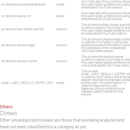
YouTube sets this cookie to store
yt-remote-connected-devices
never
the user's video preferences usin
embedded YouTube videos.
YouTube sets this cookie to store
yt-remote-device-id
never
the user's video preferences usin
embedded YouTube videos.
The yt-remote-fast-check-period
cookie is used by YouTube to sto
yt-remote-fast-check-period
session
the user's video player preference
for embedded YouTube videos.
The yt-remote-session-app cook
is used by YouTube to store user
yt-remote-session-app
session
preferences and information abo
the interface of the embedded
YouTube video player.
The yt-remote-session-name
cookie is used by YouTube to sto
yt-remote-session-name
session
the user's video player preference
using embedded YouTube video.
The cookie
ytidb::LAST_RESULT_ENTRY_K
is used by YouTube to store the l
search result entry that was click
ytidb::LAST_RESULT_ENTRY_KEY
never
by the user. This information is
used to improve the user
experience by providing more
relevant search results in the
future.
Others
Others
Other uncategorized cookies are those that are being analyzed and
have not been classified into a category as yet.