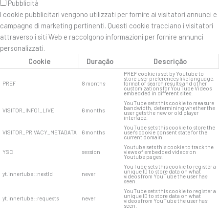
Pubblicità
I cookie pubblicitari vengono utilizzati per fornire ai visitatori annunci e
campagne di marketing pertinenti. Questi cookie tracciano i visitatori
attraverso i siti Web e raccolgono informazioni per fornire annunci
personalizzati.
Cookie
Duração
Descrição
PREF cookie is set by Youtube to
store user preferences like language,
PREF
8 months
format of search results and other
customizations for YouTube Videos
embedded in different sites.
YouTube sets this cookie to measure
bandwidth, determining whether the
VISITOR_INFO1_LIVE
6 months
user gets the new or old player
interface.
YouTube sets this cookie to store the
VISITOR_PRIVACY_METADATA
6 months
user's cookie consent state for the
current domain.
Youtube sets this cookie to track the
YSC
session
views of embedded videos on
Youtube pages.
YouTube sets this cookie to register a
unique ID to store data on what
yt.innertube::nextId
never
videos from YouTube the user has
seen.
YouTube sets this cookie to register a
unique ID to store data on what
yt.innertube::requests
never
videos from YouTube the user has
seen.