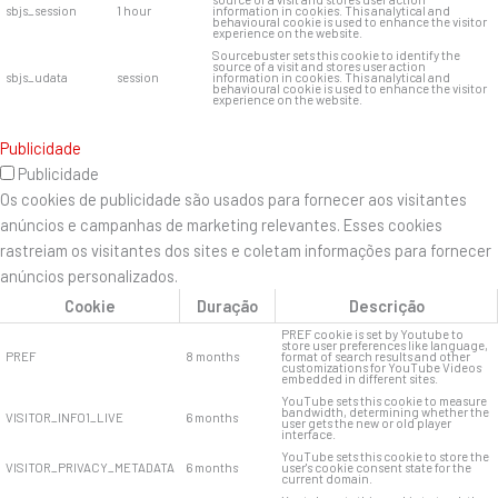
sbjs_session
1 hour
information in cookies. This analytical and
behavioural cookie is used to enhance the visitor
experience on the website.
Sourcebuster sets this cookie to identify the
source of a visit and stores user action
sbjs_udata
session
information in cookies. This analytical and
behavioural cookie is used to enhance the visitor
experience on the website.
Publicidade
Publicidade
Os cookies de publicidade são usados ​​para fornecer aos visitantes
anúncios e campanhas de marketing relevantes. Esses cookies
rastreiam os visitantes dos sites e coletam informações para fornecer
anúncios personalizados.
Cookie
Duração
Descrição
PREF cookie is set by Youtube to
store user preferences like language,
PREF
8 months
format of search results and other
customizations for YouTube Videos
embedded in different sites.
YouTube sets this cookie to measure
bandwidth, determining whether the
VISITOR_INFO1_LIVE
6 months
user gets the new or old player
interface.
YouTube sets this cookie to store the
VISITOR_PRIVACY_METADATA
6 months
user's cookie consent state for the
current domain.