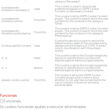
category "Necessary".
This cookie is used to record user
cookielawinfo-
1 year
preferences based on GDPR Cookie
checkbox-necessary-2
Consent on Necessary cookies.
This cookie is set by GDPR Cookie Consent
cookielawinfo-
plugin. The cookie is used to store the user
11 months
checkbox-others
consent for the cookies in the category
"Other.
This cookie is set by GDPR Cookie Consent
cookielawinfo-
plugin. The cookie is used to store the user
11 months
checkbox-performance
consent for the cookies in the category
"Performance".
CookieYes sets this cookie to record the
default button state of the corresponding
CookieLawInfoConsent
1 year
category and the status of CCPA. It works
only in coordination with the primary
cookie.
This cookie is set by the Google recaptcha
rc::a
never
service to identify bots to protect the
website against malicious spam attacks.
This cookie is set by the Google recaptcha
rc::c
session
service to identify bots to protect the
website against malicious spam attacks.
The cookie is set by the GDPR Cookie
Consent plugin and is used to store
viewed_cookie_policy
11 months
whether or not user has consented to the
use of cookies. It does not store any
personal data.
Funcionais
Funcionais
Os cookies funcionais ajudam a executar determinadas