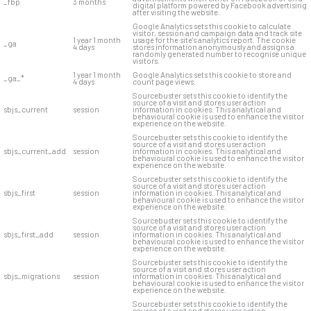
_fbp
3 months
digital platform powered by Facebook advertising
after visiting the website.
Google Analytics sets this cookie to calculate
visitor, session and campaign data and track site
1 year 1 month
usage for the site's analytics report. The cookie
_ga
4 days
stores information anonymously and assigns a
randomly generated number to recognise unique
visitors.
1 year 1 month
Google Analytics sets this cookie to store and
_ga_*
4 days
count page views.
Sourcebuster sets this cookie to identify the
source of a visit and stores user action
sbjs_current
session
information in cookies. This analytical and
behavioural cookie is used to enhance the visitor
experience on the website.
Sourcebuster sets this cookie to identify the
source of a visit and stores user action
sbjs_current_add
session
information in cookies. This analytical and
behavioural cookie is used to enhance the visitor
experience on the website.
Sourcebuster sets this cookie to identify the
source of a visit and stores user action
sbjs_first
session
information in cookies. This analytical and
behavioural cookie is used to enhance the visitor
experience on the website.
Sourcebuster sets this cookie to identify the
source of a visit and stores user action
sbjs_first_add
session
information in cookies. This analytical and
behavioural cookie is used to enhance the visitor
experience on the website.
Sourcebuster sets this cookie to identify the
source of a visit and stores user action
sbjs_migrations
session
information in cookies. This analytical and
behavioural cookie is used to enhance the visitor
experience on the website.
Sourcebuster sets this cookie to identify the
source of a visit and stores user action