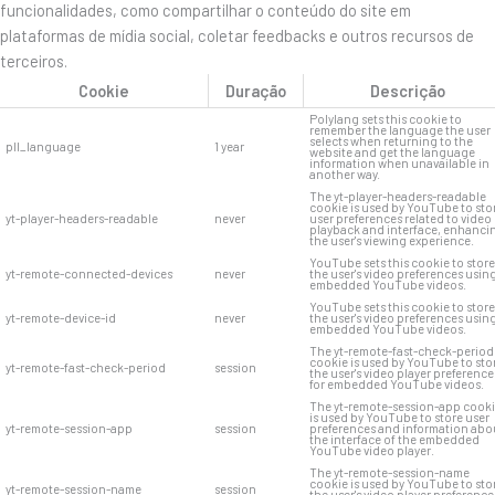
funcionalidades, como compartilhar o conteúdo do site em
plataformas de mídia social, coletar feedbacks e outros recursos de
terceiros.
Cookie
Duração
Descrição
Polylang sets this cookie to
remember the language the user
selects when returning to the
pll_language
1 year
website and get the language
information when unavailable in
another way.
The yt-player-headers-readable
cookie is used by YouTube to sto
yt-player-headers-readable
never
user preferences related to video
playback and interface, enhanci
the user's viewing experience.
YouTube sets this cookie to store
yt-remote-connected-devices
never
the user's video preferences usin
embedded YouTube videos.
YouTube sets this cookie to store
yt-remote-device-id
never
the user's video preferences usin
embedded YouTube videos.
The yt-remote-fast-check-period
cookie is used by YouTube to sto
yt-remote-fast-check-period
session
the user's video player preference
for embedded YouTube videos.
The yt-remote-session-app cook
is used by YouTube to store user
yt-remote-session-app
session
preferences and information abo
the interface of the embedded
YouTube video player.
The yt-remote-session-name
cookie is used by YouTube to sto
yt-remote-session-name
session
the user's video player preference