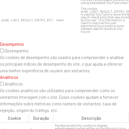
using embedded YouTube video.
The cookie
ytidb::LAST_RESULT_ENTRY_K
is used by YouTube to store the l
search result entry that was click
ytidb::LAST_RESULT_ENTRY_KEY
never
by the user. This information is
used to improve the user
experience by providing more
relevant search results in the
future.
Desempehno
Desempehno
Os cookies de desempenho são usados ​​para compreender e analisar
os principais índices de desempenho do site, o que ajuda a oferecer
uma melhor experiência de usuário aos visitantes.
Analíticos
Analíticos
Os cookies analíticos são utilizados para compreender como os
visitantes interagem com o site. Esses cookies ajudam a fornecer
informações sobre métricas como número de visitantes, taxa de
rejeição, origem do tráfego, etc.
Cookie
Duração
Descrição
Facebook sets this cookie to display
advertisements when either on Facebook or on a