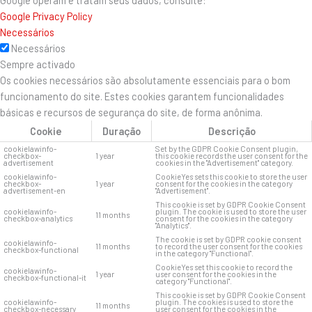
Google Privacy Policy
Necessários
Necessários
Sempre activado
Os cookies necessários são absolutamente essenciais para o bom
funcionamento do site. Estes cookies garantem funcionalidades
básicas e recursos de segurança do site, de forma anônima.
Cookie
Duração
Descrição
cookielawinfo-
Set by the GDPR Cookie Consent plugin,
checkbox-
1 year
this cookie records the user consent for the
advertisement
cookies in the "Advertisement" category.
cookielawinfo-
CookieYes sets this cookie to store the user
checkbox-
1 year
consent for the cookies in the category
advertisement-en
"Advertisement".
This cookie is set by GDPR Cookie Consent
cookielawinfo-
plugin. The cookie is used to store the user
11 months
checkbox-analytics
consent for the cookies in the category
"Analytics".
The cookie is set by GDPR cookie consent
cookielawinfo-
11 months
to record the user consent for the cookies
checkbox-functional
in the category "Functional".
CookieYes set this cookie to record the
cookielawinfo-
1 year
user consent for the cookies in the
checkbox-functional-it
category "Functional".
This cookie is set by GDPR Cookie Consent
cookielawinfo-
plugin. The cookies is used to store the
11 months
checkbox-necessary
user consent for the cookies in the