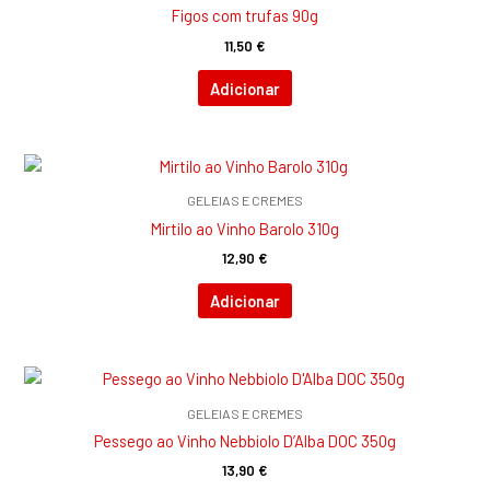
Figos com trufas 90g
11,50
€
Adicionar
GELEIAS E CREMES
Mirtilo ao Vinho Barolo 310g
12,90
€
Adicionar
GELEIAS E CREMES
Pessego ao Vinho Nebbiolo D’Alba DOC 350g
13,90
€