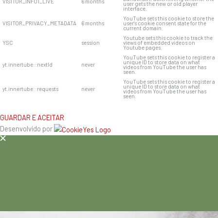
VISITOR_INFO1_LIVE
6 months
user gets the new or old player
interface.
YouTube sets this cookie to store the
VISITOR_PRIVACY_METADATA
6 months
user's cookie consent state for the
current domain.
Youtube sets this cookie to track the
YSC
session
views of embedded videos on
Youtube pages.
YouTube sets this cookie to register a
unique ID to store data on what
yt.innertube::nextId
never
videos from YouTube the user has
seen.
YouTube sets this cookie to register a
unique ID to store data on what
yt.innertube::requests
never
videos from YouTube the user has
seen.
GUARDAR E ACEITAR
Desenvolvido por