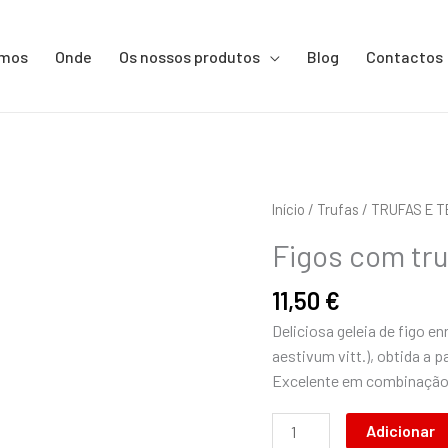
omos
Onde
Os nossos produtos
Blog
Contactos
Quantidade
Início
/
Trufas
/
TRUFAS E 
de
Figos com tru
Figos
com
11,50
€
trufas
Deliciosa geleia de figo e
90g
aestivum vitt.), obtida a 
Excelente em combinação 
Adicionar