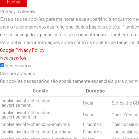
Fechar
Privacy Overview
Este site usa cookies para melhorar a sua experiência enquanto n
para o funcionamento das funcionalidades básicas do site. Também
no seu navegador apenas com o seu consentimento. Também tem a o
Para obter mais informações sobre como os cookies de terceiros 
Google Privacy Policy
Necessários
Necessários
Sempre activado
Os cookies necessários são absolutamente essenciais para o bom f
Cookie
Duração
cookielawinfo-checkbox-
1 year
Set by the GD
advertisement
cookielawinfo-checkbox-
1 year
CookieYes set
advertisement-en
cookielawinfo-checkbox-analytics
11 months
This cookie i
cookielawinfo-checkbox-functional
11 months
The cookie is