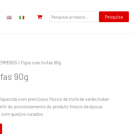
Pesquisar
por:
Pesquisa
TEMPEROS
/ Figos com trufas 90g
fas 90g
nriquecida com preciosos flocos de trufa de verão (tuber
partir do processamento do produto fresco da época.
com queijos curados.