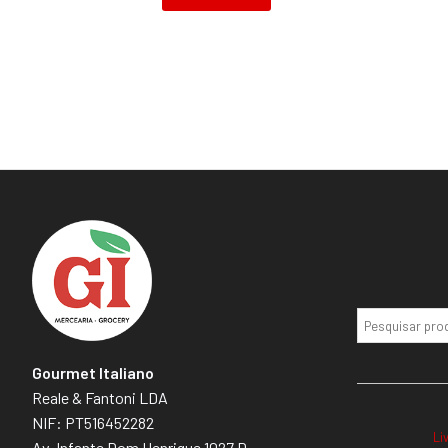
Gourmet Italiano
Reale & Fantoni LDA
NIF: PT516452282
Li
Av. Infante Dom Henrique 1027 D