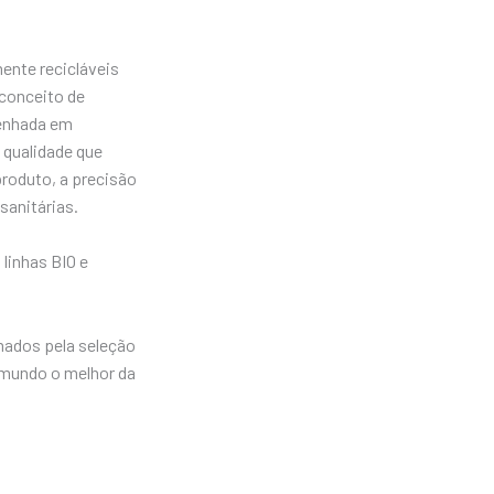
mente recicláveis
 conceito de
penhada em
 qualidade que
roduto, a precisão
sanitárias.
linhas BIO e
mados pela seleção
 mundo o melhor da