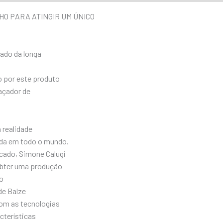
HO PARA ATINGIR UM ÚNICO
tado da longa
o por este produto
caçador de
 realidade
ada em todo o mundo.
cado, Simone Calugi
obter uma produção
do
de Balze
com as tecnologias
cterísticas