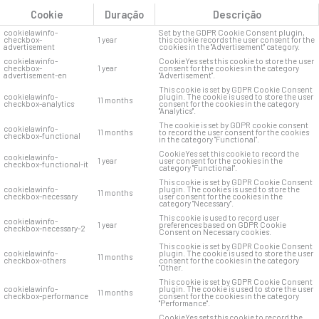
Cookie
Duração
Descrição
cookielawinfo-
Set by the GDPR Cookie Consent plugin,
checkbox-
1 year
this cookie records the user consent for the
advertisement
cookies in the "Advertisement" category.
cookielawinfo-
CookieYes sets this cookie to store the user
checkbox-
1 year
consent for the cookies in the category
advertisement-en
"Advertisement".
This cookie is set by GDPR Cookie Consent
cookielawinfo-
plugin. The cookie is used to store the user
11 months
checkbox-analytics
consent for the cookies in the category
"Analytics".
The cookie is set by GDPR cookie consent
cookielawinfo-
11 months
to record the user consent for the cookies
checkbox-functional
in the category "Functional".
CookieYes set this cookie to record the
cookielawinfo-
1 year
user consent for the cookies in the
checkbox-functional-it
category "Functional".
This cookie is set by GDPR Cookie Consent
cookielawinfo-
plugin. The cookies is used to store the
11 months
checkbox-necessary
user consent for the cookies in the
category "Necessary".
This cookie is used to record user
cookielawinfo-
1 year
preferences based on GDPR Cookie
checkbox-necessary-2
Consent on Necessary cookies.
This cookie is set by GDPR Cookie Consent
cookielawinfo-
plugin. The cookie is used to store the user
11 months
checkbox-others
consent for the cookies in the category
"Other.
This cookie is set by GDPR Cookie Consent
cookielawinfo-
plugin. The cookie is used to store the user
11 months
checkbox-performance
consent for the cookies in the category
"Performance".
CookieYes sets this cookie to record the