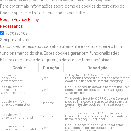
Para obter mais informações sobre como os cookies de terceiros do
Google operam e tratam seus dados, consulte:
Google Privacy Policy
Necessários
Necessários
Sempre activado
Os cookies necessários são absolutamente essenciais para o bom
funcionamento do site. Estes cookies garantem funcionalidades
básicas e recursos de segurança do site, de forma anônima.
Cookie
Duração
Descrição
cookielawinfo-
Set by the GDPR Cookie Consent plugin,
checkbox-
1 year
this cookie records the user consent for the
advertisement
cookies in the "Advertisement" category.
cookielawinfo-
CookieYes sets this cookie to store the user
checkbox-
1 year
consent for the cookies in the category
advertisement-en
"Advertisement".
This cookie is set by GDPR Cookie Consent
cookielawinfo-
plugin. The cookie is used to store the user
11 months
checkbox-analytics
consent for the cookies in the category
"Analytics".
The cookie is set by GDPR cookie consent
cookielawinfo-
11 months
to record the user consent for the cookies
checkbox-functional
in the category "Functional".
CookieYes set this cookie to record the
cookielawinfo-
1 year
user consent for the cookies in the
checkbox-functional-it
category "Functional".