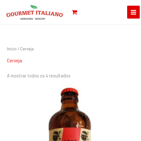
Skip
Pesquisar
to
por:
content
Início
/ Cerveja
Cerveja
A mostrar todos os 4 resultados