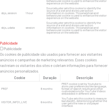
behavioural cookie is used to enhance the visitor
experience on the website.
Sourcebuster sets this cookie to identify the
source of a visit and stores user action
sbjs_session
1 hour
information in cookies. This analytical and
behavioural cookie is used to enhance the visitor
experience on the website.
Sourcebuster sets this cookie to identify the
source of a visit and stores user action
sbjs_udata
session
information in cookies. This analytical and
behavioural cookie is used to enhance the visitor
experience on the website.
Publicidade
Publicidade
Os cookies de publicidade são usados ​​para fornecer aos visitantes
anúncios e campanhas de marketing relevantes. Esses cookies
rastreiam os visitantes dos sites e coletam informações para fornecer
anúncios personalizados.
Cookie
Duração
Descrição
PREF cookie is set by Youtube to
store user preferences like language,
PREF
8 months
format of search results and other
customizations for YouTube Videos
embedded in different sites.
YouTube sets this cookie to measure
bandwidth, determining whether the
VISITOR_INFO1_LIVE
6 months
user gets the new or old player
interface.