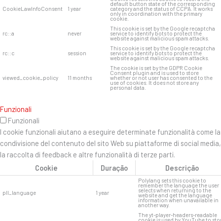
default button state of the corresponding
CookieLawInfoConsent
1 year
category and the status of CCPA. It works
only in coordination with the primary
cookie.
This cookie is set by the Google recaptcha
rc::a
never
service to identify bots to protect the
website against malicious spam attacks.
This cookie is set by the Google recaptcha
rc::c
session
service to identify bots to protect the
website against malicious spam attacks.
The cookie is set by the GDPR Cookie
Consent plugin and is used to store
viewed_cookie_policy
11 months
whether or not user has consented to the
use of cookies. It does not store any
personal data.
Funzionali
Funzionali
I cookie funzionali aiutano a eseguire determinate funzionalità come la
condivisione del contenuto del sito Web su piattaforme di social media,
la raccolta di feedback e altre funzionalità di terze parti.
Cookie
Duração
Descrição
Polylang sets this cookie to
remember the language the user
selects when returning to the
pll_language
1 year
website and get the language
information when unavailable in
another way.
The yt-player-headers-readable
cookie is used by YouTube to sto