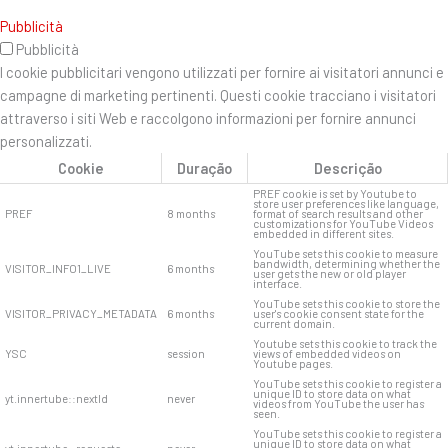
Pubblicità
Pubblicità
I cookie pubblicitari vengono utilizzati per fornire ai visitatori annunci e
campagne di marketing pertinenti. Questi cookie tracciano i visitatori
attraverso i siti Web e raccolgono informazioni per fornire annunci
personalizzati.
Cookie
Duração
Descrição
PREF cookie is set by Youtube to
store user preferences like language,
PREF
8 months
format of search results and other
customizations for YouTube Videos
embedded in different sites.
YouTube sets this cookie to measure
bandwidth, determining whether the
VISITOR_INFO1_LIVE
6 months
user gets the new or old player
interface.
YouTube sets this cookie to store the
VISITOR_PRIVACY_METADATA
6 months
user's cookie consent state for the
current domain.
Youtube sets this cookie to track the
YSC
session
views of embedded videos on
Youtube pages.
YouTube sets this cookie to register a
unique ID to store data on what
yt.innertube::nextId
never
videos from YouTube the user has
seen.
YouTube sets this cookie to register a
unique ID to store data on what