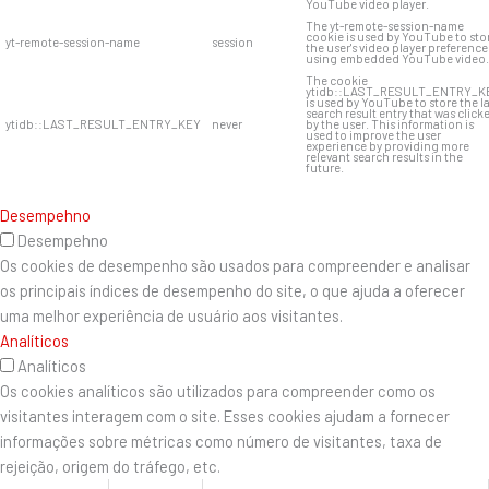
YouTube video player.
The yt-remote-session-name
cookie is used by YouTube to sto
yt-remote-session-name
session
the user's video player preference
using embedded YouTube video.
The cookie
ytidb::LAST_RESULT_ENTRY_K
is used by YouTube to store the l
search result entry that was click
ytidb::LAST_RESULT_ENTRY_KEY
never
by the user. This information is
used to improve the user
experience by providing more
relevant search results in the
future.
Desempehno
Desempehno
Os cookies de desempenho são usados ​​para compreender e analisar
os principais índices de desempenho do site, o que ajuda a oferecer
uma melhor experiência de usuário aos visitantes.
Analíticos
Analíticos
Os cookies analíticos são utilizados para compreender como os
visitantes interagem com o site. Esses cookies ajudam a fornecer
informações sobre métricas como número de visitantes, taxa de
rejeição, origem do tráfego, etc.