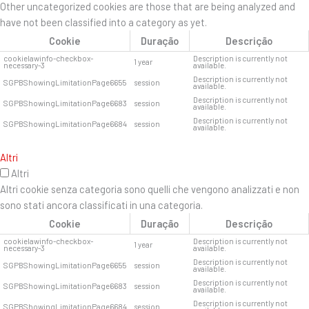
Other uncategorized cookies are those that are being analyzed and
have not been classified into a category as yet.
Cookie
Duração
Descrição
cookielawinfo-checkbox-
Description is currently not
1 year
necessary-3
available.
Description is currently not
SGPBShowingLimitationPage6655
session
available.
Description is currently not
SGPBShowingLimitationPage6683
session
available.
Description is currently not
SGPBShowingLimitationPage6684
session
available.
Altri
Altri
Altri cookie senza categoria sono quelli che vengono analizzati e non
sono stati ancora classificati in una categoria.
Cookie
Duração
Descrição
cookielawinfo-checkbox-
Description is currently not
1 year
necessary-3
available.
Description is currently not
SGPBShowingLimitationPage6655
session
available.
Description is currently not
SGPBShowingLimitationPage6683
session
available.
Description is currently not
SGPBShowingLimitationPage6684
session