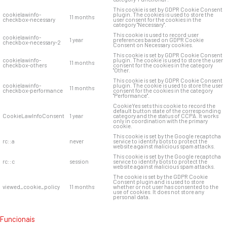
This cookie is set by GDPR Cookie Consent
cookielawinfo-
plugin. The cookies is used to store the
11 months
checkbox-necessary
user consent for the cookies in the
category "Necessary".
This cookie is used to record user
cookielawinfo-
1 year
preferences based on GDPR Cookie
checkbox-necessary-2
Consent on Necessary cookies.
This cookie is set by GDPR Cookie Consent
cookielawinfo-
plugin. The cookie is used to store the user
11 months
checkbox-others
consent for the cookies in the category
"Other.
This cookie is set by GDPR Cookie Consent
cookielawinfo-
plugin. The cookie is used to store the user
11 months
checkbox-performance
consent for the cookies in the category
"Performance".
CookieYes sets this cookie to record the
default button state of the corresponding
CookieLawInfoConsent
1 year
category and the status of CCPA. It works
only in coordination with the primary
cookie.
This cookie is set by the Google recaptcha
rc::a
never
service to identify bots to protect the
website against malicious spam attacks.
This cookie is set by the Google recaptcha
rc::c
session
service to identify bots to protect the
website against malicious spam attacks.
The cookie is set by the GDPR Cookie
Consent plugin and is used to store
viewed_cookie_policy
11 months
whether or not user has consented to the
use of cookies. It does not store any
personal data.
Funcionais