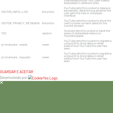
customizations for YouTube Videos
embedded in different sites.
YouTube sets this cookie to measure
bandwidth, determining whether the
VISITOR_INFO1_LIVE
6 months
user gets the new or old player
interface.
YouTube sets this cookie to store the
VISITOR_PRIVACY_METADATA
6 months
user's cookie consent state for the
current domain.
Youtube sets this cookie to track the
YSC
session
views of embedded videos on
Youtube pages.
YouTube sets this cookie to register a
unique ID to store data on what
yt.innertube::nextId
never
videos from YouTube the user has
seen.
YouTube sets this cookie to register a
unique ID to store data on what
yt.innertube::requests
never
videos from YouTube the user has
seen.
GUARDAR E ACEITAR
Desenvolvido por