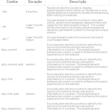
Cookie
Duração
Descrição
Facebook sets this cookie to display
advertisements when either on Facebook or on a
_fbp
3 months
digital platform powered by Facebook advertising
after visiting the website.
Google Analytics sets this cookie to calculate
visitor, session and campaign data and track site
1 year 1 month
usage for the site's analytics report. The cookie
_ga
4 days
stores information anonymously and assigns a
randomly generated number to recognise unique
visitors.
1 year 1 month
Google Analytics sets this cookie to store and
_ga_*
4 days
count page views.
Sourcebuster sets this cookie to identify the
source of a visit and stores user action
sbjs_current
session
information in cookies. This analytical and
behavioural cookie is used to enhance the visitor
experience on the website.
Sourcebuster sets this cookie to identify the
source of a visit and stores user action
sbjs_current_add
session
information in cookies. This analytical and
behavioural cookie is used to enhance the visitor
experience on the website.
Sourcebuster sets this cookie to identify the
source of a visit and stores user action
sbjs_first
session
information in cookies. This analytical and
behavioural cookie is used to enhance the visitor
experience on the website.
Sourcebuster sets this cookie to identify the
source of a visit and stores user action
sbjs_first_add
session
information in cookies. This analytical and
behavioural cookie is used to enhance the visitor
experience on the website.
Sourcebuster sets this cookie to identify the
source of a visit and stores user action
sbjs_migrations
session
information in cookies. This analytical and