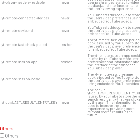
yt-player-headers-readable
never
user preferences related to video
playback and interface, enhanci
the user's viewing experience.
YouTube sets this cookie to store
yt-remote-connected-devices
never
the user's video preferences usin
embedded YouTube videos.
YouTube sets this cookie to store
yt-remote-device-id
never
the user's video preferences usin
embedded YouTube videos.
The yt-remote-fast-check-period
cookie is used by YouTube to sto
yt-remote-fast-check-period
session
the user's video player preference
for embedded YouTube videos.
The yt-remote-session-app cook
is used by YouTube to store user
yt-remote-session-app
session
preferences and information abo
the interface of the embedded
YouTube video player.
The yt-remote-session-name
cookie is used by YouTube to sto
yt-remote-session-name
session
the user's video player preference
using embedded YouTube video.
The cookie
ytidb::LAST_RESULT_ENTRY_K
is used by YouTube to store the l
search result entry that was click
ytidb::LAST_RESULT_ENTRY_KEY
never
by the user. This information is
used to improve the user
experience by providing more
relevant search results in the
future.
Others
Others