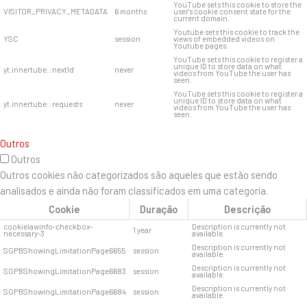
YouTube sets this cookie to store the
VISITOR_PRIVACY_METADATA
6 months
user's cookie consent state for the
current domain.
Youtube sets this cookie to track the
YSC
session
views of embedded videos on
Youtube pages.
YouTube sets this cookie to register a
unique ID to store data on what
yt.innertube::nextId
never
videos from YouTube the user has
seen.
YouTube sets this cookie to register a
unique ID to store data on what
yt.innertube::requests
never
videos from YouTube the user has
seen.
Outros
Outros
Outros cookies não categorizados são aqueles que estão sendo
analisados ​​e ainda não foram classificados em uma categoria.
Cookie
Duração
Descrição
cookielawinfo-checkbox-
Description is currently not
1 year
necessary-3
available.
Description is currently not
SGPBShowingLimitationPage6655
session
available.
Description is currently not
SGPBShowingLimitationPage6683
session
available.
Description is currently not
SGPBShowingLimitationPage6684
session
available.