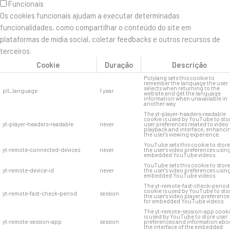
Funcionais
Os cookies funcionais ajudam a executar determinadas
funcionalidades, como compartilhar o conteúdo do site em
plataformas de mídia social, coletar feedbacks e outros recursos de
terceiros.
Cookie
Duração
Descrição
Polylang sets this cookie to
remember the language the user
selects when returning to the
pll_language
1 year
website and get the language
information when unavailable in
another way.
The yt-player-headers-readable
cookie is used by YouTube to sto
yt-player-headers-readable
never
user preferences related to video
playback and interface, enhanci
the user's viewing experience.
YouTube sets this cookie to store
yt-remote-connected-devices
never
the user's video preferences usin
embedded YouTube videos.
YouTube sets this cookie to store
yt-remote-device-id
never
the user's video preferences usin
embedded YouTube videos.
The yt-remote-fast-check-period
cookie is used by YouTube to sto
yt-remote-fast-check-period
session
the user's video player preference
for embedded YouTube videos.
The yt-remote-session-app cook
is used by YouTube to store user
yt-remote-session-app
session
preferences and information abo
the interface of the embedded