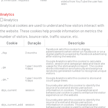
yt.innertube::requests
never
videos from YouTube the user has
seen.
Analytics
Analytics
Analytical cookies are used to understand how visitors interact with
the website. These cookies help provide information on metrics the
number of visitors, bounce rate, traffic source, etc.
Cookie
Duração
Descrição
Facebook sets this cookie to display
advertisements when either on Facebook or on a
_fbp
3 months
digital platform powered by Facebook advertising
after visiting the website.
Google Analytics sets this cookie to calculate
visitor, session and campaign data and track site
1 year 1 month
usage for the site's analytics report. The cookie
_ga
4 days
stores information anonymously and assigns a
randomly generated number to recognise unique
visitors.
1 year 1 month
Google Analytics sets this cookie to store and
_ga_*
4 days
count page views.
Sourcebuster sets this cookie to identify the
source of a visit and stores user action
sbjs_current
session
information in cookies. This analytical and
behavioural cookie is used to enhance the visitor
experience on the website.
Sourcebuster sets this cookie to identify the
source of a visit and stores user action
sbjs_current_add
session
information in cookies. This analytical and
behavioural cookie is used to enhance the visitor