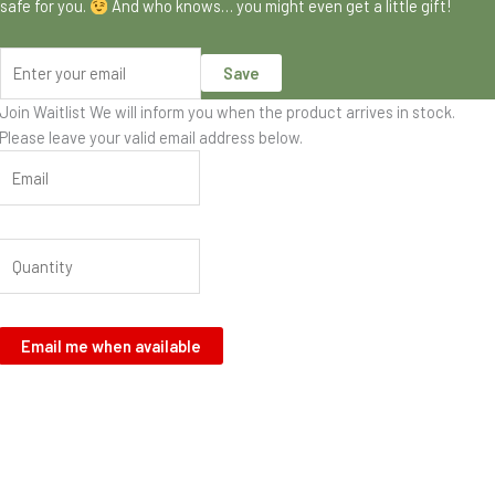
safe for you.
And who knows… you might even get a little gift!
Save
Join Waitlist
We will inform you when the product arrives in stock.
Please leave your valid email address below.
Email me when available