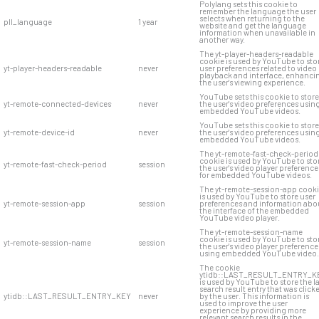
Polylang sets this cookie to
remember the language the user
selects when returning to the
pll_language
1 year
website and get the language
information when unavailable in
another way.
The yt-player-headers-readable
cookie is used by YouTube to sto
yt-player-headers-readable
never
user preferences related to video
playback and interface, enhanci
the user's viewing experience.
YouTube sets this cookie to store
yt-remote-connected-devices
never
the user's video preferences usin
embedded YouTube videos.
YouTube sets this cookie to store
yt-remote-device-id
never
the user's video preferences usin
embedded YouTube videos.
The yt-remote-fast-check-period
cookie is used by YouTube to sto
yt-remote-fast-check-period
session
the user's video player preference
for embedded YouTube videos.
The yt-remote-session-app cook
is used by YouTube to store user
yt-remote-session-app
session
preferences and information abo
the interface of the embedded
YouTube video player.
The yt-remote-session-name
cookie is used by YouTube to sto
yt-remote-session-name
session
the user's video player preference
using embedded YouTube video.
The cookie
ytidb::LAST_RESULT_ENTRY_K
is used by YouTube to store the l
search result entry that was click
ytidb::LAST_RESULT_ENTRY_KEY
never
by the user. This information is
used to improve the user
experience by providing more
relevant search results in the