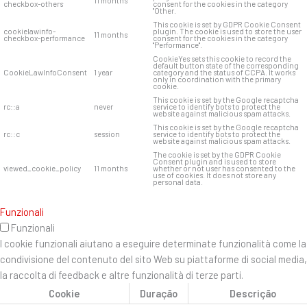
11 months
checkbox-others
consent for the cookies in the category
"Other.
This cookie is set by GDPR Cookie Consent
cookielawinfo-
plugin. The cookie is used to store the user
11 months
checkbox-performance
consent for the cookies in the category
"Performance".
CookieYes sets this cookie to record the
default button state of the corresponding
CookieLawInfoConsent
1 year
category and the status of CCPA. It works
only in coordination with the primary
cookie.
This cookie is set by the Google recaptcha
rc::a
never
service to identify bots to protect the
website against malicious spam attacks.
This cookie is set by the Google recaptcha
rc::c
session
service to identify bots to protect the
website against malicious spam attacks.
The cookie is set by the GDPR Cookie
Consent plugin and is used to store
viewed_cookie_policy
11 months
whether or not user has consented to the
use of cookies. It does not store any
personal data.
Funzionali
Funzionali
I cookie funzionali aiutano a eseguire determinate funzionalità come la
condivisione del contenuto del sito Web su piattaforme di social media,
la raccolta di feedback e altre funzionalità di terze parti.
Cookie
Duração
Descrição