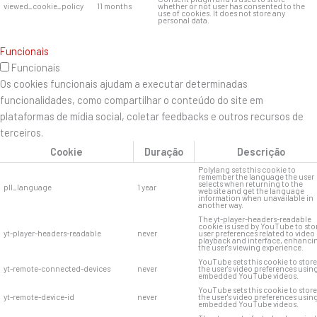
viewed_cookie_policy
11 months
whether or not user has consented to the
use of cookies. It does not store any
personal data.
Funcionais
Funcionais
Os cookies funcionais ajudam a executar determinadas
funcionalidades, como compartilhar o conteúdo do site em
plataformas de mídia social, coletar feedbacks e outros recursos de
terceiros.
Cookie
Duração
Descrição
Polylang sets this cookie to
remember the language the user
selects when returning to the
pll_language
1 year
website and get the language
information when unavailable in
another way.
The yt-player-headers-readable
cookie is used by YouTube to sto
yt-player-headers-readable
never
user preferences related to video
playback and interface, enhanci
the user's viewing experience.
YouTube sets this cookie to store
yt-remote-connected-devices
never
the user's video preferences usin
embedded YouTube videos.
YouTube sets this cookie to store
yt-remote-device-id
never
the user's video preferences usin
embedded YouTube videos.