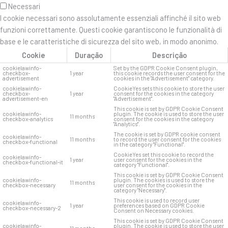
Necessari
I cookie necessari sono assolutamente essenziali affinché il sito web
funzioni correttamente. Questi cookie garantiscono le funzionalità di
base e le caratteristiche di sicurezza del sito web, in modo anonimo.
Cookie
Duração
Descrição
cookielawinfo-
Set by the GDPR Cookie Consent plugin,
checkbox-
1 year
this cookie records the user consent for the
advertisement
cookies in the "Advertisement" category.
cookielawinfo-
CookieYes sets this cookie to store the user
checkbox-
1 year
consent for the cookies in the category
advertisement-en
"Advertisement".
This cookie is set by GDPR Cookie Consent
cookielawinfo-
plugin. The cookie is used to store the user
11 months
checkbox-analytics
consent for the cookies in the category
"Analytics".
The cookie is set by GDPR cookie consent
cookielawinfo-
11 months
to record the user consent for the cookies
checkbox-functional
in the category "Functional".
CookieYes set this cookie to record the
cookielawinfo-
1 year
user consent for the cookies in the
checkbox-functional-it
category "Functional".
This cookie is set by GDPR Cookie Consent
cookielawinfo-
plugin. The cookies is used to store the
11 months
checkbox-necessary
user consent for the cookies in the
category "Necessary".
This cookie is used to record user
cookielawinfo-
1 year
preferences based on GDPR Cookie
checkbox-necessary-2
Consent on Necessary cookies.
This cookie is set by GDPR Cookie Consent
cookielawinfo-
plugin. The cookie is used to store the user