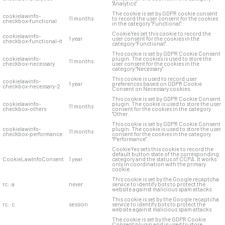
"Analytics".
The cookie is set by GDPR cookie consent
cookielawinfo-
11 months
to record the user consent for the cookies
checkbox-functional
in the category "Functional".
CookieYes set this cookie to record the
cookielawinfo-
1 year
user consent for the cookies in the
checkbox-functional-it
category "Functional".
This cookie is set by GDPR Cookie Consent
cookielawinfo-
plugin. The cookies is used to store the
11 months
checkbox-necessary
user consent for the cookies in the
category "Necessary".
This cookie is used to record user
cookielawinfo-
1 year
preferences based on GDPR Cookie
checkbox-necessary-2
Consent on Necessary cookies.
This cookie is set by GDPR Cookie Consent
cookielawinfo-
plugin. The cookie is used to store the user
11 months
checkbox-others
consent for the cookies in the category
"Other.
This cookie is set by GDPR Cookie Consent
cookielawinfo-
plugin. The cookie is used to store the user
11 months
checkbox-performance
consent for the cookies in the category
"Performance".
CookieYes sets this cookie to record the
default button state of the corresponding
CookieLawInfoConsent
1 year
category and the status of CCPA. It works
only in coordination with the primary
cookie.
This cookie is set by the Google recaptcha
rc::a
never
service to identify bots to protect the
website against malicious spam attacks.
This cookie is set by the Google recaptcha
rc::c
session
service to identify bots to protect the
website against malicious spam attacks.
The cookie is set by the GDPR Cookie
Consent plugin and is used to store