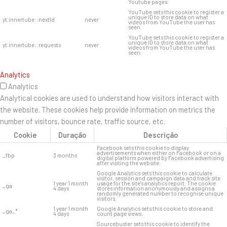
Youtube pages.
YouTube sets this cookie to register a
unique ID to store data on what
yt.innertube::nextId
never
videos from YouTube the user has
seen.
YouTube sets this cookie to register a
unique ID to store data on what
yt.innertube::requests
never
videos from YouTube the user has
seen.
Analytics
Analytics
Analytical cookies are used to understand how visitors interact with
the website. These cookies help provide information on metrics the
number of visitors, bounce rate, traffic source, etc.
Cookie
Duração
Descrição
Facebook sets this cookie to display
advertisements when either on Facebook or on a
_fbp
3 months
digital platform powered by Facebook advertising
after visiting the website.
Google Analytics sets this cookie to calculate
visitor, session and campaign data and track site
1 year 1 month
usage for the site's analytics report. The cookie
_ga
4 days
stores information anonymously and assigns a
randomly generated number to recognise unique
visitors.
1 year 1 month
Google Analytics sets this cookie to store and
_ga_*
4 days
count page views.
Sourcebuster sets this cookie to identify the