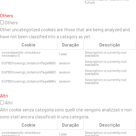
future.
Others
Others
Other uncategorized cookies are those that are being analyzed and
have not been classified into a category as yet.
Cookie
Duração
Descrição
cookielawinfo-checkbox-
Description is currently not
1 year
necessary-3
available.
Description is currently not
SGPBShowingLimitationPage6655
session
available.
Description is currently not
SGPBShowingLimitationPage6683
session
available.
Description is currently not
SGPBShowingLimitationPage6684
session
available.
Altri
Altri
Altri cookie senza categoria sono quelli che vengono analizzati e non
sono stati ancora classificati in una categoria.
Cookie
Duração
Descrição
cookielawinfo-checkbox-
Description is currently not
1 year
necessary-3
available.