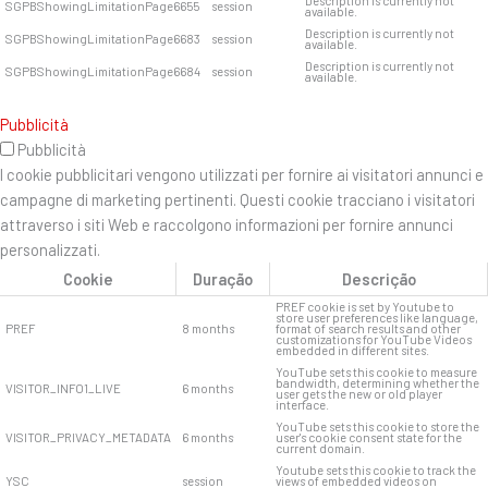
Description is currently not
SGPBShowingLimitationPage6655
session
available.
Description is currently not
SGPBShowingLimitationPage6683
session
available.
Description is currently not
SGPBShowingLimitationPage6684
session
available.
Pubblicità
Pubblicità
I cookie pubblicitari vengono utilizzati per fornire ai visitatori annunci e
campagne di marketing pertinenti. Questi cookie tracciano i visitatori
attraverso i siti Web e raccolgono informazioni per fornire annunci
personalizzati.
Cookie
Duração
Descrição
PREF cookie is set by Youtube to
store user preferences like language,
PREF
8 months
format of search results and other
customizations for YouTube Videos
embedded in different sites.
YouTube sets this cookie to measure
bandwidth, determining whether the
VISITOR_INFO1_LIVE
6 months
user gets the new or old player
interface.
YouTube sets this cookie to store the
VISITOR_PRIVACY_METADATA
6 months
user's cookie consent state for the
current domain.
Youtube sets this cookie to track the
YSC
session
views of embedded videos on