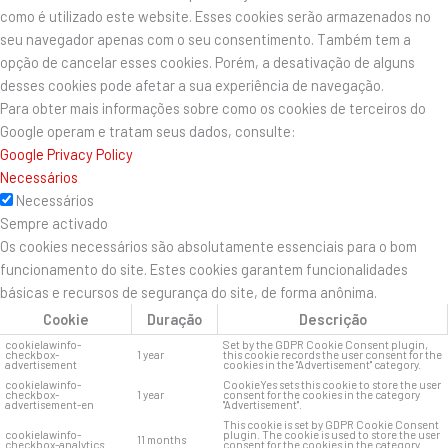
como é utilizado este website. Esses cookies serão armazenados no
seu navegador apenas com o seu consentimento. Também tem a
opção de cancelar esses cookies. Porém, a desativação de alguns
desses cookies pode afetar a sua experiência de navegação.
Para obter mais informações sobre como os cookies de terceiros do
Google operam e tratam seus dados, consulte:
Google Privacy Policy
Necessários
Necessários
Sempre activado
Os cookies necessários são absolutamente essenciais para o bom
funcionamento do site. Estes cookies garantem funcionalidades
básicas e recursos de segurança do site, de forma anônima.
Cookie
Duração
Descrição
cookielawinfo-
Set by the GDPR Cookie Consent plugin,
checkbox-
1 year
this cookie records the user consent for the
advertisement
cookies in the "Advertisement" category.
cookielawinfo-
CookieYes sets this cookie to store the user
checkbox-
1 year
consent for the cookies in the category
advertisement-en
"Advertisement".
This cookie is set by GDPR Cookie Consent
cookielawinfo-
plugin. The cookie is used to store the user
11 months
checkbox-analytics
consent for the cookies in the category