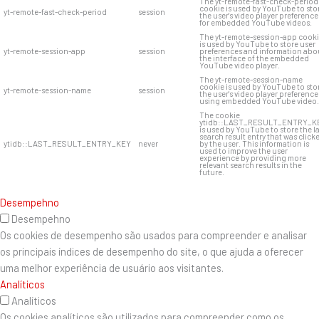
The yt-remote-fast-check-period
cookie is used by YouTube to sto
yt-remote-fast-check-period
session
the user's video player preference
for embedded YouTube videos.
The yt-remote-session-app cook
is used by YouTube to store user
yt-remote-session-app
session
preferences and information abo
the interface of the embedded
YouTube video player.
The yt-remote-session-name
cookie is used by YouTube to sto
yt-remote-session-name
session
the user's video player preference
using embedded YouTube video.
The cookie
ytidb::LAST_RESULT_ENTRY_K
is used by YouTube to store the l
search result entry that was click
ytidb::LAST_RESULT_ENTRY_KEY
never
by the user. This information is
used to improve the user
experience by providing more
relevant search results in the
future.
Desempehno
Desempehno
Os cookies de desempenho são usados ​​para compreender e analisar
os principais índices de desempenho do site, o que ajuda a oferecer
uma melhor experiência de usuário aos visitantes.
Analíticos
Analíticos
Os cookies analíticos são utilizados para compreender como os