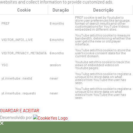
websites and collect information to provide customized ads.
Cookie
Duração
Descrição
PREF cookie is set by Youtube to
store user preferences like language,
PREF
8 months
format of search results and other
customizations for YouTube Videos
embedded in different sites.
YouTube sets this cookie to measure
bandwidth, determining whether the
VISITOR_INFO1_LIVE
6 months
user gets the new or old player
interface.
YouTube sets this cookie to store the
VISITOR_PRIVACY_METADATA
6 months
user's cookie consent state for the
current domain.
Youtube sets this cookie to track the
YSC
session
views of embedded videos on
Youtube pages.
YouTube sets this cookie to register a
unique ID to store data on what
yt.innertube::nextId
never
videos from YouTube the user has
seen.
YouTube sets this cookie to register a
unique ID to store data on what
yt.innertube::requests
never
videos from YouTube the user has
seen.
GUARDAR E ACEITAR
Desenvolvido por