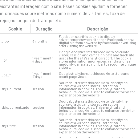
visitantes interagem com o site. Esses cookies ajudam a fornecer
informações sobre métricas como número de visitantes, taxa de
rejeição, origem do tráfego, etc.
Cookie
Duração
Descrição
Facebook sets this cookie to display
advertisements when either on Facebook or on a
_fbp
3 months
digital platform powered by Facebook advertising
after visiting the website.
Google Analytics sets this cookie to calculate
visitor, session and campaign data and track site
1 year 1 month
usage for the site's analytics report. The cookie
_ga
4 days
stores information anonymously and assigns a
randomly generated number to recognise unique
visitors.
1 year 1 month
Google Analytics sets this cookie to store and
_ga_*
4 days
count page views.
Sourcebuster sets this cookie to identify the
source of a visit and stores user action
sbjs_current
session
information in cookies. This analytical and
behavioural cookie is used to enhance the visitor
experience on the website.
Sourcebuster sets this cookie to identify the
source of a visit and stores user action
sbjs_current_add
session
information in cookies. This analytical and
behavioural cookie is used to enhance the visitor
experience on the website.
Sourcebuster sets this cookie to identify the
source of a visit and stores user action
sbjs_first
session
information in cookies. This analytical and
behavioural cookie is used to enhance the visitor
experience on the website.