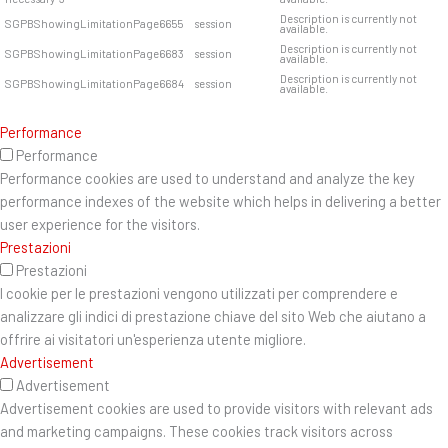
Description is currently not
SGPBShowingLimitationPage6655
session
available.
Description is currently not
SGPBShowingLimitationPage6683
session
available.
Description is currently not
SGPBShowingLimitationPage6684
session
available.
Performance
Performance
Performance cookies are used to understand and analyze the key
performance indexes of the website which helps in delivering a better
user experience for the visitors.
Prestazioni
Prestazioni
I cookie per le prestazioni vengono utilizzati per comprendere e
analizzare gli indici di prestazione chiave del sito Web che aiutano a
offrire ai visitatori un'esperienza utente migliore.
Advertisement
Advertisement
Advertisement cookies are used to provide visitors with relevant ads
and marketing campaigns. These cookies track visitors across