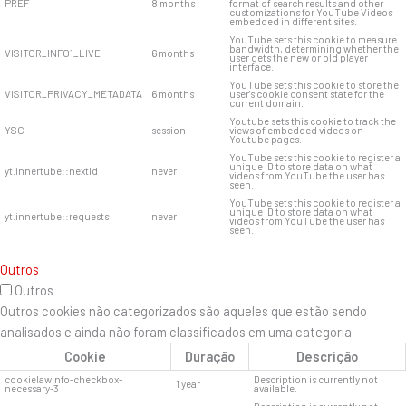
PREF
8 months
format of search results and other
customizations for YouTube Videos
embedded in different sites.
YouTube sets this cookie to measure
bandwidth, determining whether the
VISITOR_INFO1_LIVE
6 months
user gets the new or old player
interface.
YouTube sets this cookie to store the
VISITOR_PRIVACY_METADATA
6 months
user's cookie consent state for the
current domain.
Youtube sets this cookie to track the
YSC
session
views of embedded videos on
Youtube pages.
YouTube sets this cookie to register a
unique ID to store data on what
yt.innertube::nextId
never
videos from YouTube the user has
seen.
YouTube sets this cookie to register a
unique ID to store data on what
yt.innertube::requests
never
videos from YouTube the user has
seen.
Outros
Outros
Outros cookies não categorizados são aqueles que estão sendo
analisados ​​e ainda não foram classificados em uma categoria.
Cookie
Duração
Descrição
cookielawinfo-checkbox-
Description is currently not
1 year
necessary-3
available.