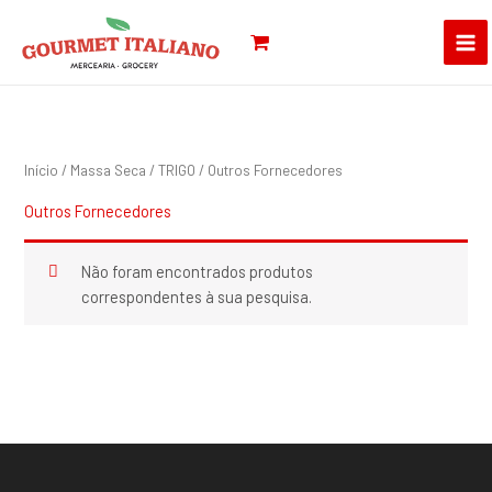
Skip
Pesquisar
to
por:
content
Início
/
Massa Seca
/
TRIGO
/ Outros Fornecedores
Outros Fornecedores
Não foram encontrados produtos
correspondentes à sua pesquisa.