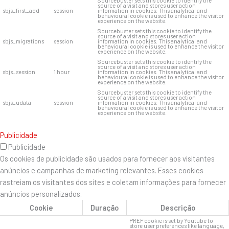
Sourcebuster sets this cookie to identify the
source of a visit and stores user action
sbjs_first_add
session
information in cookies. This analytical and
behavioural cookie is used to enhance the visitor
experience on the website.
Sourcebuster sets this cookie to identify the
source of a visit and stores user action
sbjs_migrations
session
information in cookies. This analytical and
behavioural cookie is used to enhance the visitor
experience on the website.
Sourcebuster sets this cookie to identify the
source of a visit and stores user action
sbjs_session
1 hour
information in cookies. This analytical and
behavioural cookie is used to enhance the visitor
experience on the website.
Sourcebuster sets this cookie to identify the
source of a visit and stores user action
sbjs_udata
session
information in cookies. This analytical and
behavioural cookie is used to enhance the visitor
experience on the website.
Publicidade
Publicidade
Os cookies de publicidade são usados ​​para fornecer aos visitantes
anúncios e campanhas de marketing relevantes. Esses cookies
rastreiam os visitantes dos sites e coletam informações para fornecer
anúncios personalizados.
Cookie
Duração
Descrição
PREF cookie is set by Youtube to
store user preferences like language,