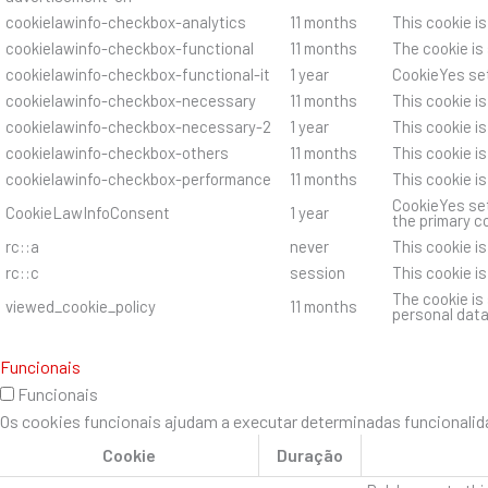
cookielawinfo-checkbox-analytics
11 months
This cookie i
cookielawinfo-checkbox-functional
11 months
The cookie is
cookielawinfo-checkbox-functional-it
1 year
CookieYes set
cookielawinfo-checkbox-necessary
11 months
This cookie i
cookielawinfo-checkbox-necessary-2
1 year
This cookie i
cookielawinfo-checkbox-others
11 months
This cookie i
cookielawinfo-checkbox-performance
11 months
This cookie i
CookieYes set
CookieLawInfoConsent
1 year
the primary c
rc::a
never
This cookie i
rc::c
session
This cookie i
The cookie is
viewed_cookie_policy
11 months
personal data
Funcionais
Funcionais
Os cookies funcionais ajudam a executar determinadas funcionalida
Cookie
Duração