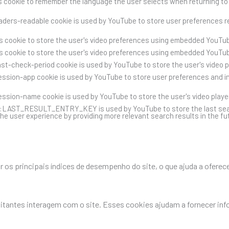
s cookie to remember the language the user selects when returning to
ders-readable cookie is used by YouTube to store user preferences re
s cookie to store the user's video preferences using embedded YouTub
s cookie to store the user's video preferences using embedded YouTub
st-check-period cookie is used by YouTube to store the user's video 
ssion-app cookie is used by YouTube to store user preferences and i
ssion-name cookie is used by YouTube to store the user's video play
::LAST_RESULT_ENTRY_KEY is used by YouTube to store the last search 
he user experience by providing more relevant search results in the fu
os principais índices de desempenho do site, o que ajuda a oferece
sitantes interagem com o site. Esses cookies ajudam a fornecer in