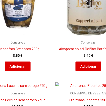
Conservas
Conservas
cachofras Grelhadas 290g
Alcaparra ao sal Delfino Batti
8,50
€
6,40
€
Adicionar
Adicionar
Conservas
CONSERVAS DE VEGETAI
ona Leccine sem caroço 230g
Azeitonas Picantes 29