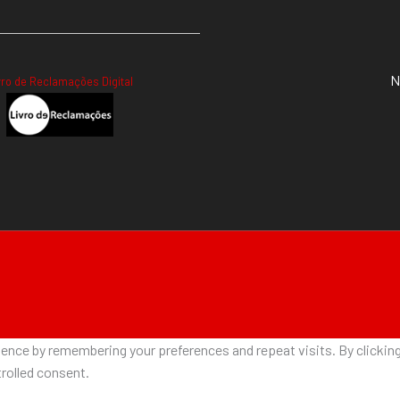
N
vro de Reclamações Digital
nce by remembering your preferences and repeat visits. By clicking 
rolled consent.