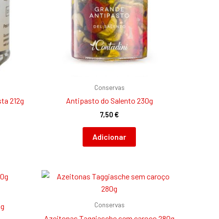
Conservas
sta 212g
Antipasto do Salento 230g
7,50
€
Adicionar
S
Conservas
0g
Azeitonas Taggiasche sem caroço 280g