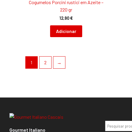
Cogumelos Porcini rustici em Azeite –
220 gr
12,90
€
Adicionar
1
2
→
Gourmet Italiano