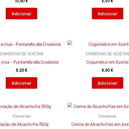
10,90
€
5,50
€
Adicionar
Adicionar
CONSERVAS DE VEGETAIS
CONSERVAS DE VEGETAI
 crua – Puntarella alla Crudaiola
Cogumelos em Azeite
8,20
€
6,90
€
Adicionar
Adicionar
Conservas
Conservas
ração de Alcachofra 350g
Creme de Alcachofras em Aze