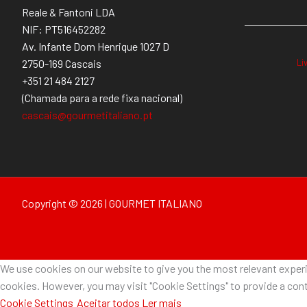
Reale & Fantoni LDA
NIF: PT516452282
Av. Infante Dom Henrique 1027 D
Li
2750-169 Cascais
+351 21 484 2127
(Chamada para a rede fixa nacional)
cascais@gourmetitaliano.pt
Copyright © 2026 | GOURMET ITALIANO
We use cookies on our website to give you the most relevant experie
cookies. However, you may visit "Cookie Settings" to provide a cont
Cookie Settings
Aceitar todos
Ler mais