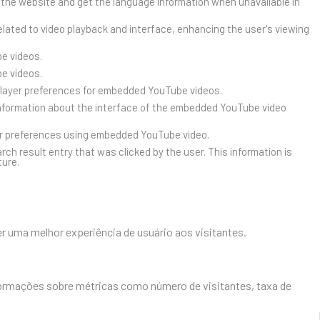
 the website and get the language information when unavailable in
lated to video playback and interface, enhancing the user's viewing
e videos.
e videos.
player preferences for embedded YouTube videos.
nformation about the interface of the embedded YouTube video
er preferences using embedded YouTube video.
result entry that was clicked by the user. This information is
ture.
r uma melhor experiência de usuário aos visitantes.
formações sobre métricas como número de visitantes, taxa de