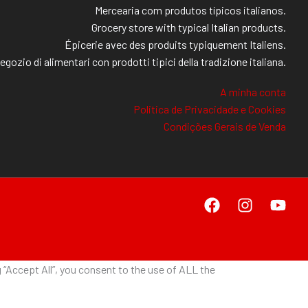
Mercearia com produtos típicos italianos.
Grocery store with typical Italian products.
Épicerie avec des produits typiquement Italiens.
egozio di alimentari con prodotti tipici della tradizione italiana.
A minha conta
Politica de Privacidade e Cookies
Condições Gerais de Venda
“Accept All”, you consent to the use of ALL the