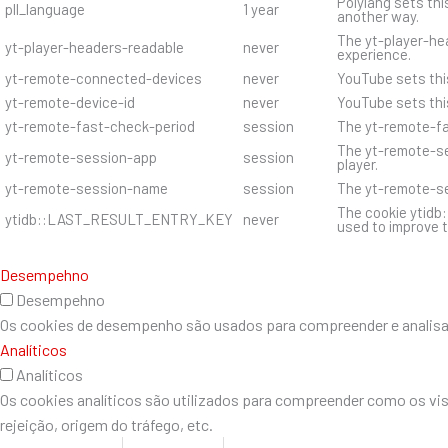
Polylang sets thi
pll_language
1 year
another way.
The yt-player-hea
yt-player-headers-readable
never
experience.
yt-remote-connected-devices
never
YouTube sets thi
yt-remote-device-id
never
YouTube sets thi
yt-remote-fast-check-period
session
The yt-remote-fa
The yt-remote-se
yt-remote-session-app
session
player.
yt-remote-session-name
session
The yt-remote-se
The cookie ytidb
ytidb::LAST_RESULT_ENTRY_KEY
never
used to improve t
Desempehno
Desempehno
Os cookies de desempenho são usados ​​para compreender e analisar 
Analíticos
Analíticos
Os cookies analíticos são utilizados para compreender como os vi
rejeição, origem do tráfego, etc.