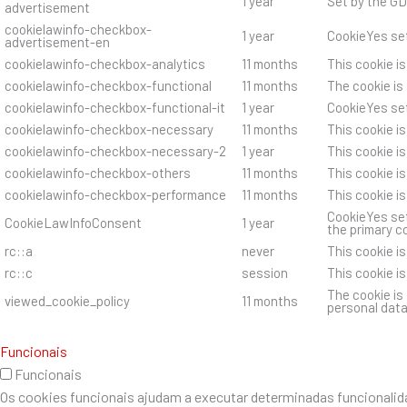
1 year
Set by the GD
advertisement
cookielawinfo-checkbox-
1 year
CookieYes set
advertisement-en
cookielawinfo-checkbox-analytics
11 months
This cookie i
cookielawinfo-checkbox-functional
11 months
The cookie is
cookielawinfo-checkbox-functional-it
1 year
CookieYes set
cookielawinfo-checkbox-necessary
11 months
This cookie i
cookielawinfo-checkbox-necessary-2
1 year
This cookie i
cookielawinfo-checkbox-others
11 months
This cookie i
cookielawinfo-checkbox-performance
11 months
This cookie i
CookieYes set
CookieLawInfoConsent
1 year
the primary c
rc::a
never
This cookie i
rc::c
session
This cookie i
The cookie is
viewed_cookie_policy
11 months
personal data
Funcionais
Funcionais
Os cookies funcionais ajudam a executar determinadas funcionalida