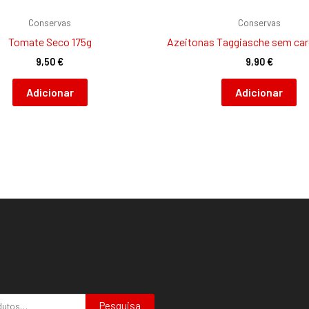
Conservas
Conservas
Tomate Seco 175g
Azeitonas Taggiasche sem ca
9,50
€
9,90
€
Adicionar
Adicionar
Pesquisa