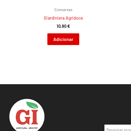
Conservas
Giardiniera Agridoce
10,90
€
Adicionar