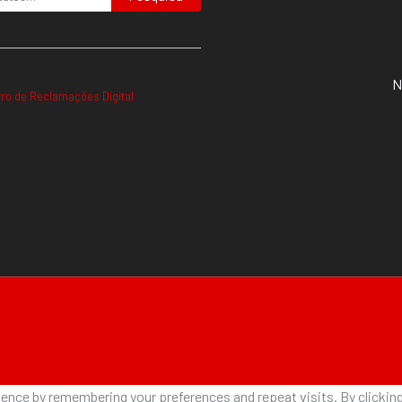
N
vro de Reclamações Digital
nce by remembering your preferences and repeat visits. By clicking 