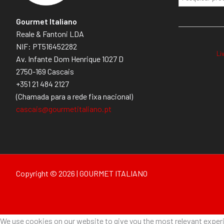
Gourmet Italiano
Reale & Fantoni LDA
NIF: PT516452282
Li
Av. Infante Dom Henrique 1027 D
2750-169 Cascais
+351 21 484 2127
(Chamada para a rede fixa nacional)
cascais@gourmetitaliano.pt
Copyright © 2026 | GOURMET ITALIANO
We use cookies on our website to give you the most relevant experie