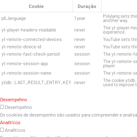
Cookie
Duração
Polylang sets thi
pll_language
1 year
another way.
The yt-player-hea
yt-player-headers-readable
never
experience.
yt-remote-connected-devices
never
YouTube sets thi
yt-remote-device-id
never
YouTube sets thi
yt-remote-fast-check-period
session
The yt-remote-fa
The yt-remote-se
yt-remote-session-app
session
player.
yt-remote-session-name
session
The yt-remote-se
The cookie ytidb
ytidb::LAST_RESULT_ENTRY_KEY
never
used to improve t
Desempehno
Desempehno
Os cookies de desempenho são usados ​​para compreender e analisar 
Analíticos
Analíticos