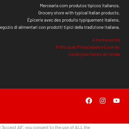
Mercearia com produtos típicos italianos.
Grocery store with typical Italian products.
Épicerie avec des produits typiquement Italiens.
egozio di alimentari con prodotti tipici della tradizione italiana.
A minha conta
Politica de Privacidade e Cookies
Condições Gerais de Venda
“Accept All”, you consent to the use of ALL the