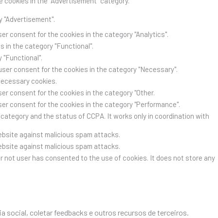
e cookies in the "Advertisement" category.
y "Advertisement".
er consent for the cookies in the category "Analytics".
 in the category "Functional".
 "Functional".
user consent for the cookies in the category "Necessary".
Necessary cookies.
er consent for the cookies in the category "Other.
ser consent for the cookies in the category "Performance".
category and the status of CCPA. It works only in coordination with
website against malicious spam attacks.
website against malicious spam attacks.
r not user has consented to the use of cookies. It does not store any
social, coletar feedbacks e outros recursos de terceiros.