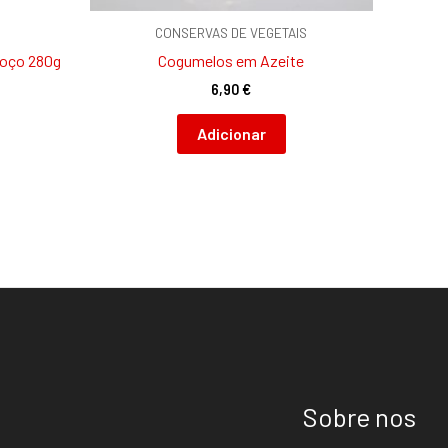
CONSERVAS DE VEGETAIS
roço 280g
Cogumelos em Azeite
6,90
€
Adicionar
Sobre nos