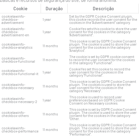
Cookie
Duração
Descrição
cookielawinfo-
Set by the GDPR Cookie Consent plugin,
checkbox-
1 year
this cookie records the user consent for the
advertisement
cookies in the "Advertisement" category.
cookielawinfo-
CookieYes sets this cookie to store the user
checkbox-
1 year
consent for the cookies in the category
advertisement-en
"Advertisement".
This cookie is set by GDPR Cookie Consent
cookielawinfo-
plugin. The cookie is used to store the user
11 months
checkbox-analytics
consent for the cookies in the category
"Analytics".
The cookie is set by GDPR cookie consent
cookielawinfo-
11 months
to record the user consent for the cookies
checkbox-functional
in the category "Functional".
CookieYes set this cookie to record the
cookielawinfo-
1 year
user consent for the cookies in the
checkbox-functional-it
category "Functional".
This cookie is set by GDPR Cookie Consent
cookielawinfo-
plugin. The cookies is used to store the
11 months
checkbox-necessary
user consent for the cookies in the
category "Necessary".
This cookie is used to record user
cookielawinfo-
1 year
preferences based on GDPR Cookie
checkbox-necessary-2
Consent on Necessary cookies.
This cookie is set by GDPR Cookie Consent
cookielawinfo-
plugin. The cookie is used to store the user
11 months
checkbox-others
consent for the cookies in the category
"Other.
This cookie is set by GDPR Cookie Consent
cookielawinfo-
plugin. The cookie is used to store the user
11 months
checkbox-performance
consent for the cookies in the category
"Performance".