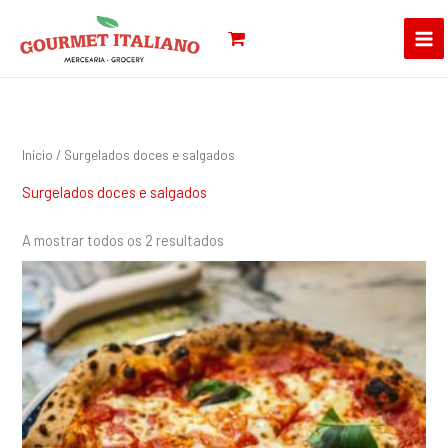
Skip
Pesquisar
to
por:
content
Início
/ Surgelados doces e salgados
Surgelados doces e salgados
A mostrar todos os 2 resultados