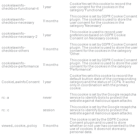
CookieYes set this cookie to record the
cookielawinfo-
1 year
user consent for the cookies in the
checkbox-functional-it
category "Functional".
This cookie is set by GDPR Cookie Consent
cookielawinfo-
plugin. The cookies is used to store the
11 months
checkbox-necessary
user consent for the cookies in the
category "Necessary".
This cookie is used to record user
cookielawinfo-
1 year
preferences based on GDPR Cookie
checkbox-necessary-2
Consent on Necessary cookies.
This cookie is set by GDPR Cookie Consent
cookielawinfo-
plugin. The cookie is used to store the user
11 months
checkbox-others
consent for the cookies in the category
"Other.
This cookie is set by GDPR Cookie Consent
cookielawinfo-
plugin. The cookie is used to store the user
11 months
checkbox-performance
consent for the cookies in the category
"Performance".
CookieYes sets this cookie to record the
default button state of the corresponding
CookieLawInfoConsent
1 year
category and the status of CCPA. It works
only in coordination with the primary
cookie.
This cookie is set by the Google recaptcha
rc::a
never
service to identify bots to protect the
website against malicious spam attacks.
This cookie is set by the Google recaptcha
rc::c
session
service to identify bots to protect the
website against malicious spam attacks.
The cookie is set by the GDPR Cookie
Consent plugin and is used to store
viewed_cookie_policy
11 months
whether or not user has consented to the
use of cookies. It does not store any
personal data.