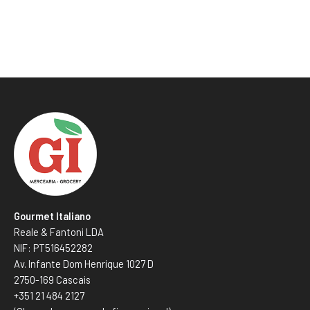
Gourmet Italiano
Reale & Fantoni LDA
NIF: PT516452282
Av. Infante Dom Henrique 1027 D
2750-169 Cascais
+351 21 484 2127