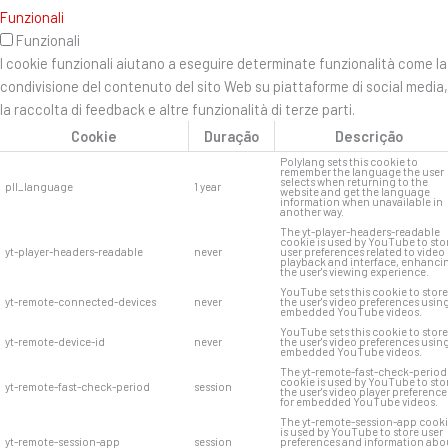
Funzionali
Funzionali
I cookie funzionali aiutano a eseguire determinate funzionalità come la
condivisione del contenuto del sito Web su piattaforme di social media,
la raccolta di feedback e altre funzionalità di terze parti.
Cookie
Duração
Descrição
Polylang sets this cookie to
remember the language the user
selects when returning to the
pll_language
1 year
website and get the language
information when unavailable in
another way.
The yt-player-headers-readable
cookie is used by YouTube to sto
yt-player-headers-readable
never
user preferences related to video
playback and interface, enhanci
the user's viewing experience.
YouTube sets this cookie to store
yt-remote-connected-devices
never
the user's video preferences usin
embedded YouTube videos.
YouTube sets this cookie to store
yt-remote-device-id
never
the user's video preferences usin
embedded YouTube videos.
The yt-remote-fast-check-period
cookie is used by YouTube to sto
yt-remote-fast-check-period
session
the user's video player preference
for embedded YouTube videos.
The yt-remote-session-app cook
is used by YouTube to store user
yt-remote-session-app
session
preferences and information abo