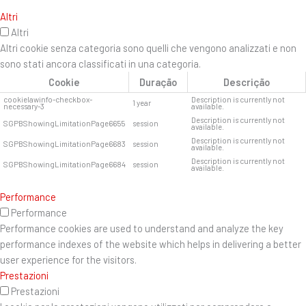
Altri
Altri
Altri cookie senza categoria sono quelli che vengono analizzati e non
sono stati ancora classificati in una categoria.
Cookie
Duração
Descrição
cookielawinfo-checkbox-
Description is currently not
1 year
necessary-3
available.
Description is currently not
SGPBShowingLimitationPage6655
session
available.
Description is currently not
SGPBShowingLimitationPage6683
session
available.
Description is currently not
SGPBShowingLimitationPage6684
session
available.
Performance
Performance
Performance cookies are used to understand and analyze the key
performance indexes of the website which helps in delivering a better
user experience for the visitors.
Prestazioni
Prestazioni