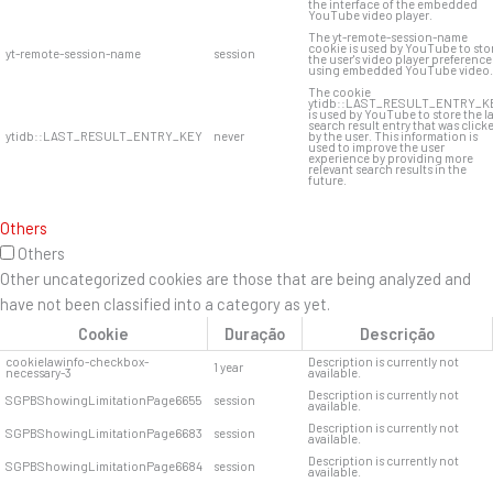
the interface of the embedded
YouTube video player.
The yt-remote-session-name
cookie is used by YouTube to sto
yt-remote-session-name
session
the user's video player preference
using embedded YouTube video.
The cookie
ytidb::LAST_RESULT_ENTRY_K
is used by YouTube to store the l
search result entry that was click
ytidb::LAST_RESULT_ENTRY_KEY
never
by the user. This information is
used to improve the user
experience by providing more
relevant search results in the
future.
Others
Others
Other uncategorized cookies are those that are being analyzed and
have not been classified into a category as yet.
Cookie
Duração
Descrição
cookielawinfo-checkbox-
Description is currently not
1 year
necessary-3
available.
Description is currently not
SGPBShowingLimitationPage6655
session
available.
Description is currently not
SGPBShowingLimitationPage6683
session
available.
Description is currently not
SGPBShowingLimitationPage6684
session
available.