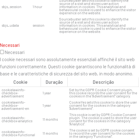
Sourcebuster sets this cookie to identify the
source of a visit and stores user action
sbjs_session
1 hour
information in cookies. This analytical and
behavioural cookie is used to enhance the visitor
experience on the website.
Sourcebuster sets this cookie to identify the
source of a visit and stores user action
sbjs_udata
session
information in cookies. This analytical and
behavioural cookie is used to enhance the visitor
experience on the website.
Necessari
Necessari
I cookie necessari sono assolutamente essenziali affinché il sito web
funzioni correttamente. Questi cookie garantiscono le funzionalità di
base e le caratteristiche di sicurezza del sito web, in modo anonimo.
Cookie
Duração
Descrição
cookielawinfo-
Set by the GDPR Cookie Consent plugin,
checkbox-
1 year
this cookie records the user consent for the
advertisement
cookies in the "Advertisement" category.
cookielawinfo-
CookieYes sets this cookie to store the user
checkbox-
1 year
consent for the cookies in the category
advertisement-en
"Advertisement".
This cookie is set by GDPR Cookie Consent
cookielawinfo-
plugin. The cookie is used to store the user
11 months
checkbox-analytics
consent for the cookies in the category
"Analytics".
The cookie is set by GDPR cookie consent
cookielawinfo-
11 months
to record the user consent for the cookies
checkbox-functional
in the category "Functional".