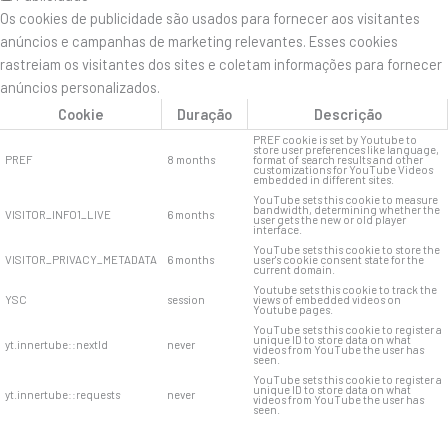
Os cookies de publicidade são usados ​​para fornecer aos visitantes
anúncios e campanhas de marketing relevantes. Esses cookies
rastreiam os visitantes dos sites e coletam informações para fornecer
anúncios personalizados.
Cookie
Duração
Descrição
PREF cookie is set by Youtube to
store user preferences like language,
PREF
8 months
format of search results and other
customizations for YouTube Videos
embedded in different sites.
YouTube sets this cookie to measure
bandwidth, determining whether the
VISITOR_INFO1_LIVE
6 months
user gets the new or old player
interface.
YouTube sets this cookie to store the
VISITOR_PRIVACY_METADATA
6 months
user's cookie consent state for the
current domain.
Youtube sets this cookie to track the
YSC
session
views of embedded videos on
Youtube pages.
YouTube sets this cookie to register a
unique ID to store data on what
yt.innertube::nextId
never
videos from YouTube the user has
seen.
YouTube sets this cookie to register a
unique ID to store data on what
yt.innertube::requests
never
videos from YouTube the user has
seen.