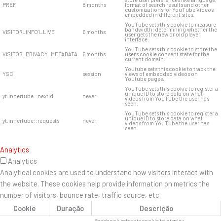
PREF
8 months
format of search results and other
customizations for YouTube Videos
embedded in different sites.
YouTube sets this cookie to measure
bandwidth, determining whether the
VISITOR_INFO1_LIVE
6 months
user gets the new or old player
interface.
YouTube sets this cookie to store the
VISITOR_PRIVACY_METADATA
6 months
user's cookie consent state for the
current domain.
Youtube sets this cookie to track the
YSC
session
views of embedded videos on
Youtube pages.
YouTube sets this cookie to register a
unique ID to store data on what
yt.innertube::nextId
never
videos from YouTube the user has
seen.
YouTube sets this cookie to register a
unique ID to store data on what
yt.innertube::requests
never
videos from YouTube the user has
seen.
Analytics
Analytics
Analytical cookies are used to understand how visitors interact with
the website. These cookies help provide information on metrics the
number of visitors, bounce rate, traffic source, etc.
Cookie
Duração
Descrição
Facebook sets this cookie to display