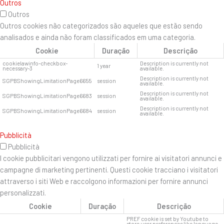
Outros
Outros
Outros cookies não categorizados são aqueles que estão sendo
analisados ​​e ainda não foram classificados em uma categoria.
Cookie
Duração
Descrição
cookielawinfo-checkbox-
Description is currently not
1 year
necessary-3
available.
Description is currently not
SGPBShowingLimitationPage6655
session
available.
Description is currently not
SGPBShowingLimitationPage6683
session
available.
Description is currently not
SGPBShowingLimitationPage6684
session
available.
Pubblicità
Pubblicità
I cookie pubblicitari vengono utilizzati per fornire ai visitatori annunci e
campagne di marketing pertinenti. Questi cookie tracciano i visitatori
attraverso i siti Web e raccolgono informazioni per fornire annunci
personalizzati.
Cookie
Duração
Descrição
PREF cookie is set by Youtube to
store user preferences like language,