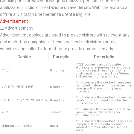
I cookie per le prestazioni vengono utilizzati per comprendere e
analizzare gli indici di prestazione chiave del sito Web che aiutano a
offrire ai visitatori un'esperienza utente migliore.
Advertisement
Advertisement
Advertisement cookies are used to provide visitors with relevant ads
and marketing campaigns. These cookies track visitors across
websites and collect information to provide customized ads.
Cookie
Duração
Descrição
PREF cookie is set by Youtube to
store user preferences like language,
PREF
8 months
format of search results and other
customizations for YouTube Videos
embedded in different sites.
YouTube sets this cookie to measure
bandwidth, determining whether the
VISITOR_INFO1_LIVE
6 months
user gets the new or old player
interface.
YouTube sets this cookie to store the
VISITOR_PRIVACY_METADATA
6 months
user's cookie consent state for the
current domain.
Youtube sets this cookie to track the
YSC
session
views of embedded videos on
Youtube pages.
YouTube sets this cookie to register a
unique ID to store data on what
yt.innertube::nextId
never
videos from YouTube the user has
seen.