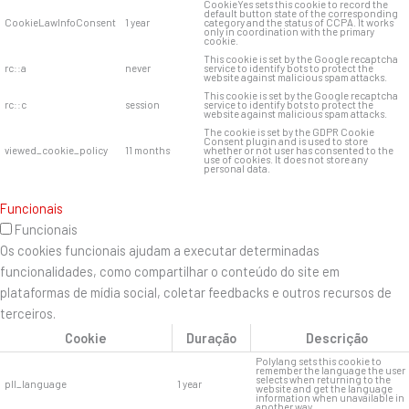
CookieYes sets this cookie to record the
default button state of the corresponding
CookieLawInfoConsent
1 year
category and the status of CCPA. It works
only in coordination with the primary
cookie.
This cookie is set by the Google recaptcha
rc::a
never
service to identify bots to protect the
website against malicious spam attacks.
This cookie is set by the Google recaptcha
rc::c
session
service to identify bots to protect the
website against malicious spam attacks.
The cookie is set by the GDPR Cookie
Consent plugin and is used to store
viewed_cookie_policy
11 months
whether or not user has consented to the
use of cookies. It does not store any
personal data.
Funcionais
Funcionais
Os cookies funcionais ajudam a executar determinadas
funcionalidades, como compartilhar o conteúdo do site em
plataformas de mídia social, coletar feedbacks e outros recursos de
terceiros.
Cookie
Duração
Descrição
Polylang sets this cookie to
remember the language the user
selects when returning to the
pll_language
1 year
website and get the language
information when unavailable in
another way.