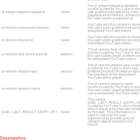
The yt-player-headers-readable
cookie is used by YouTube to sto
yt-player-headers-readable
never
user preferences related to video
playback and interface, enhanci
the user's viewing experience.
YouTube sets this cookie to store
yt-remote-connected-devices
never
the user's video preferences usin
embedded YouTube videos.
YouTube sets this cookie to store
yt-remote-device-id
never
the user's video preferences usin
embedded YouTube videos.
The yt-remote-fast-check-period
cookie is used by YouTube to sto
yt-remote-fast-check-period
session
the user's video player preference
for embedded YouTube videos.
The yt-remote-session-app cook
is used by YouTube to store user
yt-remote-session-app
session
preferences and information abo
the interface of the embedded
YouTube video player.
The yt-remote-session-name
cookie is used by YouTube to sto
yt-remote-session-name
session
the user's video player preference
using embedded YouTube video.
The cookie
ytidb::LAST_RESULT_ENTRY_K
is used by YouTube to store the l
search result entry that was click
ytidb::LAST_RESULT_ENTRY_KEY
never
by the user. This information is
used to improve the user
experience by providing more
relevant search results in the
future.
Desempehno