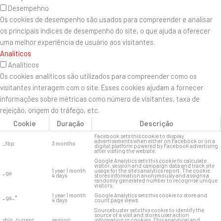
Desempehno
Os cookies de desempenho são usados ​​para compreender e analisar
os principais índices de desempenho do site, o que ajuda a oferecer
uma melhor experiência de usuário aos visitantes.
Analíticos
Analíticos
Os cookies analíticos são utilizados para compreender como os
visitantes interagem com o site. Esses cookies ajudam a fornecer
informações sobre métricas como número de visitantes, taxa de
rejeição, origem do tráfego, etc.
Cookie
Duração
Descrição
Facebook sets this cookie to display
advertisements when either on Facebook or on a
_fbp
3 months
digital platform powered by Facebook advertising
after visiting the website.
Google Analytics sets this cookie to calculate
visitor, session and campaign data and track site
1 year 1 month
usage for the site's analytics report. The cookie
_ga
4 days
stores information anonymously and assigns a
randomly generated number to recognise unique
visitors.
1 year 1 month
Google Analytics sets this cookie to store and
_ga_*
4 days
count page views.
Sourcebuster sets this cookie to identify the
source of a visit and stores user action
sbjs_current
session
information in cookies. This analytical and