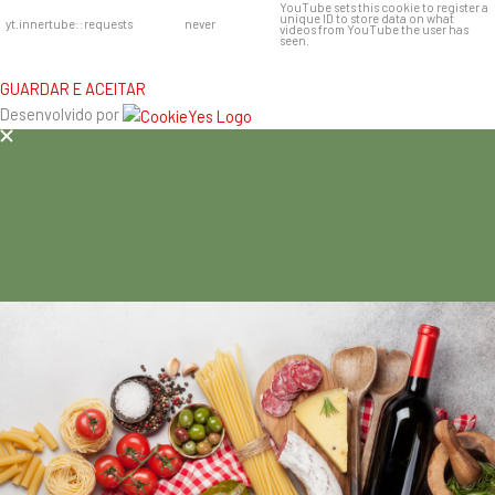
YouTube sets this cookie to register a
unique ID to store data on what
yt.innertube::requests
never
videos from YouTube the user has
seen.
GUARDAR E ACEITAR
Desenvolvido por