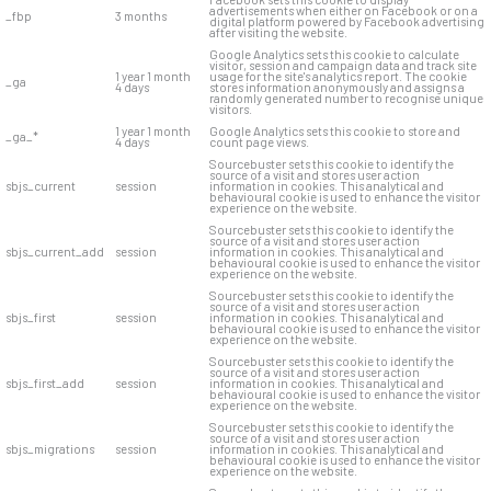
advertisements when either on Facebook or on a
_fbp
3 months
digital platform powered by Facebook advertising
after visiting the website.
Google Analytics sets this cookie to calculate
visitor, session and campaign data and track site
1 year 1 month
usage for the site's analytics report. The cookie
_ga
4 days
stores information anonymously and assigns a
randomly generated number to recognise unique
visitors.
1 year 1 month
Google Analytics sets this cookie to store and
_ga_*
4 days
count page views.
Sourcebuster sets this cookie to identify the
source of a visit and stores user action
sbjs_current
session
information in cookies. This analytical and
behavioural cookie is used to enhance the visitor
experience on the website.
Sourcebuster sets this cookie to identify the
source of a visit and stores user action
sbjs_current_add
session
information in cookies. This analytical and
behavioural cookie is used to enhance the visitor
experience on the website.
Sourcebuster sets this cookie to identify the
source of a visit and stores user action
sbjs_first
session
information in cookies. This analytical and
behavioural cookie is used to enhance the visitor
experience on the website.
Sourcebuster sets this cookie to identify the
source of a visit and stores user action
sbjs_first_add
session
information in cookies. This analytical and
behavioural cookie is used to enhance the visitor
experience on the website.
Sourcebuster sets this cookie to identify the
source of a visit and stores user action
sbjs_migrations
session
information in cookies. This analytical and
behavioural cookie is used to enhance the visitor
experience on the website.