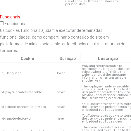
use of cookies. It does not store any
personal data.
Funcionais
Funcionais
Os cookies funcionais ajudam a executar determinadas
funcionalidades, como compartilhar o conteúdo do site em
plataformas de mídia social, coletar feedbacks e outros recursos de
terceiros.
Cookie
Duração
Descrição
Polylang sets this cookie to
remember the language the user
selects when returning to the
pll_language
1 year
website and get the language
information when unavailable in
another way.
The yt-player-headers-readable
cookie is used by YouTube to sto
yt-player-headers-readable
never
user preferences related to video
playback and interface, enhanci
the user's viewing experience.
YouTube sets this cookie to store
yt-remote-connected-devices
never
the user's video preferences usin
embedded YouTube videos.
YouTube sets this cookie to store
yt-remote-device-id
never
the user's video preferences usin
embedded YouTube videos.
The yt-remote-fast-check-period
cookie is used by YouTube to sto