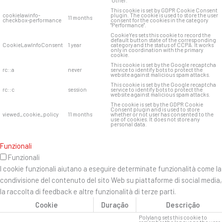
"Other.
This cookie is set by GDPR Cookie Consent
cookielawinfo-
plugin. The cookie is used to store the user
11 months
checkbox-performance
consent for the cookies in the category
"Performance".
CookieYes sets this cookie to record the
default button state of the corresponding
CookieLawInfoConsent
1 year
category and the status of CCPA. It works
only in coordination with the primary
cookie.
This cookie is set by the Google recaptcha
rc::a
never
service to identify bots to protect the
website against malicious spam attacks.
This cookie is set by the Google recaptcha
rc::c
session
service to identify bots to protect the
website against malicious spam attacks.
The cookie is set by the GDPR Cookie
Consent plugin and is used to store
viewed_cookie_policy
11 months
whether or not user has consented to the
use of cookies. It does not store any
personal data.
Funzionali
Funzionali
I cookie funzionali aiutano a eseguire determinate funzionalità come la
condivisione del contenuto del sito Web su piattaforme di social media,
la raccolta di feedback e altre funzionalità di terze parti.
Cookie
Duração
Descrição
Polylang sets this cookie to