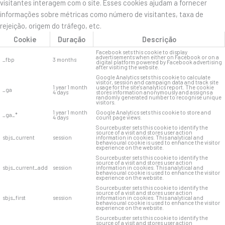
visitantes interagem com o site. Esses cookies ajudam a fornecer
informações sobre métricas como número de visitantes, taxa de
rejeição, origem do tráfego, etc.
Cookie
Duração
Descrição
Facebook sets this cookie to display
advertisements when either on Facebook or on a
_fbp
3 months
digital platform powered by Facebook advertising
after visiting the website.
Google Analytics sets this cookie to calculate
visitor, session and campaign data and track site
1 year 1 month
usage for the site's analytics report. The cookie
_ga
4 days
stores information anonymously and assigns a
randomly generated number to recognise unique
visitors.
1 year 1 month
Google Analytics sets this cookie to store and
_ga_*
4 days
count page views.
Sourcebuster sets this cookie to identify the
source of a visit and stores user action
sbjs_current
session
information in cookies. This analytical and
behavioural cookie is used to enhance the visitor
experience on the website.
Sourcebuster sets this cookie to identify the
source of a visit and stores user action
sbjs_current_add
session
information in cookies. This analytical and
behavioural cookie is used to enhance the visitor
experience on the website.
Sourcebuster sets this cookie to identify the
source of a visit and stores user action
sbjs_first
session
information in cookies. This analytical and
behavioural cookie is used to enhance the visitor
experience on the website.
Sourcebuster sets this cookie to identify the
source of a visit and stores user action