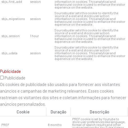
sbjs_first_add
session
information in cookies. This analytical and
behavioural cookie is used to enhance the visitor
experience on the website.
Sourcebuster sets this cookie to identify the
source of a visit and stores user action
sbjs_migrations
session
information in cookies. This analytical and
behavioural cookie is used to enhance the visitor
experience on the website.
Sourcebuster sets this cookie to identify the
source of a visit and stores user action
sbjs_session
1 hour
information in cookies. This analytical and
behavioural cookie is used to enhance the visitor
experience on the website.
Sourcebuster sets this cookie to identify the
source of a visit and stores user action
sbjs_udata
session
information in cookies. This analytical and
behavioural cookie is used to enhance the visitor
experience on the website.
Publicidade
Publicidade
Os cookies de publicidade são usados ​​para fornecer aos visitantes
anúncios e campanhas de marketing relevantes. Esses cookies
rastreiam os visitantes dos sites e coletam informações para fornecer
anúncios personalizados.
Cookie
Duração
Descrição
PREF cookie is set by Youtube to
store user preferences like language,
PREF
8 months
format of search results and other
customizations for YouTube Videos