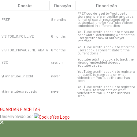
Cookie
Duração
Descrição
PREF cookie is set by Youtube to
store user preferences like language,
PREF
8 months
format of search results and other
customizations for YouTube Videos
embedded in different sites.
YouTube sets this cookie to measure
bandwidth, determining whether the
VISITOR_INFO1_LIVE
6 months
user gets the new or old player
interface.
YouTube sets this cookie to store the
VISITOR_PRIVACY_METADATA
6 months
user's cookie consent state for the
current domain.
Youtube sets this cookie to track the
YSC
session
views of embedded videos on
Youtube pages.
YouTube sets this cookie to register a
unique ID to store data on what
yt.innertube::nextId
never
videos from YouTube the user has
seen.
YouTube sets this cookie to register a
unique ID to store data on what
yt.innertube::requests
never
videos from YouTube the user has
seen.
GUARDAR E ACEITAR
Desenvolvido por