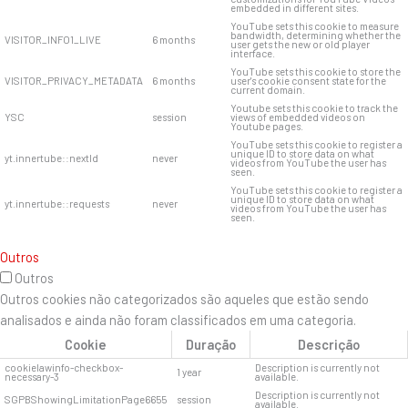
embedded in different sites.
YouTube sets this cookie to measure
bandwidth, determining whether the
VISITOR_INFO1_LIVE
6 months
user gets the new or old player
interface.
YouTube sets this cookie to store the
VISITOR_PRIVACY_METADATA
6 months
user's cookie consent state for the
current domain.
Youtube sets this cookie to track the
YSC
session
views of embedded videos on
Youtube pages.
YouTube sets this cookie to register a
unique ID to store data on what
yt.innertube::nextId
never
videos from YouTube the user has
seen.
YouTube sets this cookie to register a
unique ID to store data on what
yt.innertube::requests
never
videos from YouTube the user has
seen.
Outros
Outros
Outros cookies não categorizados são aqueles que estão sendo
analisados ​​e ainda não foram classificados em uma categoria.
Cookie
Duração
Descrição
cookielawinfo-checkbox-
Description is currently not
1 year
necessary-3
available.
Description is currently not
SGPBShowingLimitationPage6655
session
available.