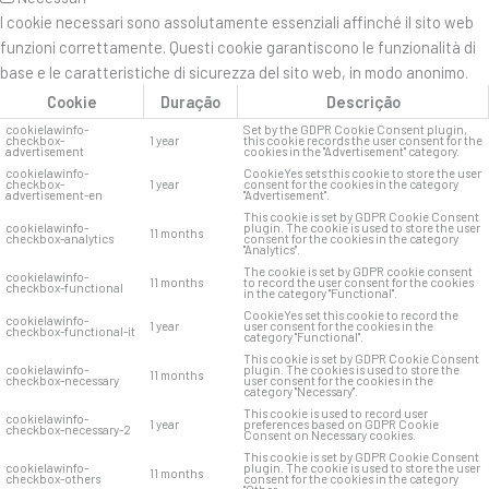
I cookie necessari sono assolutamente essenziali affinché il sito web
funzioni correttamente. Questi cookie garantiscono le funzionalità di
base e le caratteristiche di sicurezza del sito web, in modo anonimo.
Cookie
Duração
Descrição
cookielawinfo-
Set by the GDPR Cookie Consent plugin,
checkbox-
1 year
this cookie records the user consent for the
advertisement
cookies in the "Advertisement" category.
cookielawinfo-
CookieYes sets this cookie to store the user
checkbox-
1 year
consent for the cookies in the category
advertisement-en
"Advertisement".
This cookie is set by GDPR Cookie Consent
cookielawinfo-
plugin. The cookie is used to store the user
11 months
checkbox-analytics
consent for the cookies in the category
"Analytics".
The cookie is set by GDPR cookie consent
cookielawinfo-
11 months
to record the user consent for the cookies
checkbox-functional
in the category "Functional".
CookieYes set this cookie to record the
cookielawinfo-
1 year
user consent for the cookies in the
checkbox-functional-it
category "Functional".
This cookie is set by GDPR Cookie Consent
cookielawinfo-
plugin. The cookies is used to store the
11 months
checkbox-necessary
user consent for the cookies in the
category "Necessary".
This cookie is used to record user
cookielawinfo-
1 year
preferences based on GDPR Cookie
checkbox-necessary-2
Consent on Necessary cookies.
This cookie is set by GDPR Cookie Consent
cookielawinfo-
plugin. The cookie is used to store the user
11 months
checkbox-others
consent for the cookies in the category