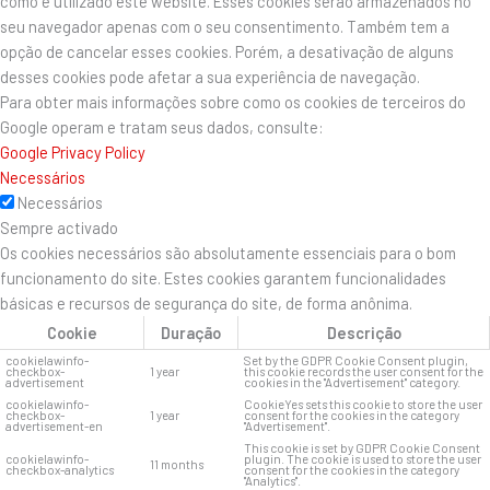
como é utilizado este website. Esses cookies serão armazenados no
seu navegador apenas com o seu consentimento. Também tem a
opção de cancelar esses cookies. Porém, a desativação de alguns
desses cookies pode afetar a sua experiência de navegação.
Para obter mais informações sobre como os cookies de terceiros do
Google operam e tratam seus dados, consulte:
Google Privacy Policy
Necessários
Necessários
Sempre activado
Os cookies necessários são absolutamente essenciais para o bom
funcionamento do site. Estes cookies garantem funcionalidades
básicas e recursos de segurança do site, de forma anônima.
Cookie
Duração
Descrição
cookielawinfo-
Set by the GDPR Cookie Consent plugin,
checkbox-
1 year
this cookie records the user consent for the
advertisement
cookies in the "Advertisement" category.
cookielawinfo-
CookieYes sets this cookie to store the user
checkbox-
1 year
consent for the cookies in the category
advertisement-en
"Advertisement".
This cookie is set by GDPR Cookie Consent
cookielawinfo-
plugin. The cookie is used to store the user
11 months
checkbox-analytics
consent for the cookies in the category
"Analytics".