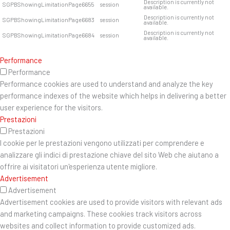
Description is currently not
SGPBShowingLimitationPage6655
session
available.
Description is currently not
SGPBShowingLimitationPage6683
session
available.
Description is currently not
SGPBShowingLimitationPage6684
session
available.
Performance
Performance
Performance cookies are used to understand and analyze the key
performance indexes of the website which helps in delivering a better
user experience for the visitors.
Prestazioni
Prestazioni
I cookie per le prestazioni vengono utilizzati per comprendere e
analizzare gli indici di prestazione chiave del sito Web che aiutano a
offrire ai visitatori un'esperienza utente migliore.
Advertisement
Advertisement
Advertisement cookies are used to provide visitors with relevant ads
and marketing campaigns. These cookies track visitors across
websites and collect information to provide customized ads.