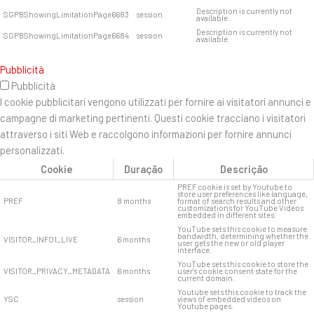
Description is currently not
SGPBShowingLimitationPage6683
session
available.
Description is currently not
SGPBShowingLimitationPage6684
session
available.
Pubblicità
Pubblicità
I cookie pubblicitari vengono utilizzati per fornire ai visitatori annunci e
campagne di marketing pertinenti. Questi cookie tracciano i visitatori
attraverso i siti Web e raccolgono informazioni per fornire annunci
personalizzati.
Cookie
Duração
Descrição
PREF cookie is set by Youtube to
store user preferences like language,
PREF
8 months
format of search results and other
customizations for YouTube Videos
embedded in different sites.
YouTube sets this cookie to measure
bandwidth, determining whether the
VISITOR_INFO1_LIVE
6 months
user gets the new or old player
interface.
YouTube sets this cookie to store the
VISITOR_PRIVACY_METADATA
6 months
user's cookie consent state for the
current domain.
Youtube sets this cookie to track the
YSC
session
views of embedded videos on
Youtube pages.