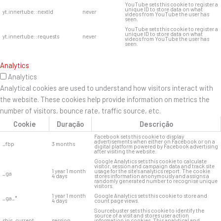
YouTube sets this cookie to register a
unique ID to store data on what
yt.innertube::nextId
never
videos from YouTube the user has
seen.
YouTube sets this cookie to register a
unique ID to store data on what
yt.innertube::requests
never
videos from YouTube the user has
seen.
Analytics
Analytics
Analytical cookies are used to understand how visitors interact with
the website. These cookies help provide information on metrics the
number of visitors, bounce rate, traffic source, etc.
Cookie
Duração
Descrição
Facebook sets this cookie to display
advertisements when either on Facebook or on a
_fbp
3 months
digital platform powered by Facebook advertising
after visiting the website.
Google Analytics sets this cookie to calculate
visitor, session and campaign data and track site
1 year 1 month
usage for the site's analytics report. The cookie
_ga
4 days
stores information anonymously and assigns a
randomly generated number to recognise unique
visitors.
1 year 1 month
Google Analytics sets this cookie to store and
_ga_*
4 days
count page views.
Sourcebuster sets this cookie to identify the
source of a visit and stores user action
sbjs_current
session
information in cookies. This analytical and