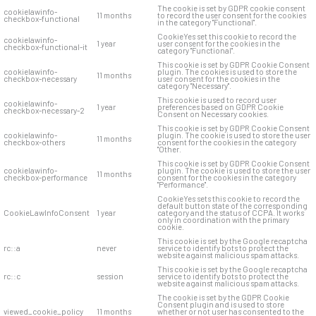
The cookie is set by GDPR cookie consent
cookielawinfo-
11 months
to record the user consent for the cookies
checkbox-functional
in the category "Functional".
CookieYes set this cookie to record the
cookielawinfo-
1 year
user consent for the cookies in the
checkbox-functional-it
category "Functional".
This cookie is set by GDPR Cookie Consent
cookielawinfo-
plugin. The cookies is used to store the
11 months
checkbox-necessary
user consent for the cookies in the
category "Necessary".
This cookie is used to record user
cookielawinfo-
1 year
preferences based on GDPR Cookie
checkbox-necessary-2
Consent on Necessary cookies.
This cookie is set by GDPR Cookie Consent
cookielawinfo-
plugin. The cookie is used to store the user
11 months
checkbox-others
consent for the cookies in the category
"Other.
This cookie is set by GDPR Cookie Consent
cookielawinfo-
plugin. The cookie is used to store the user
11 months
checkbox-performance
consent for the cookies in the category
"Performance".
CookieYes sets this cookie to record the
default button state of the corresponding
CookieLawInfoConsent
1 year
category and the status of CCPA. It works
only in coordination with the primary
cookie.
This cookie is set by the Google recaptcha
rc::a
never
service to identify bots to protect the
website against malicious spam attacks.
This cookie is set by the Google recaptcha
rc::c
session
service to identify bots to protect the
website against malicious spam attacks.
The cookie is set by the GDPR Cookie
Consent plugin and is used to store
viewed_cookie_policy
11 months
whether or not user has consented to the