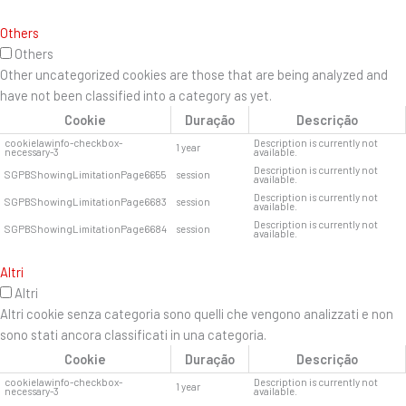
Others
Others
Other uncategorized cookies are those that are being analyzed and
have not been classified into a category as yet.
Cookie
Duração
Descrição
cookielawinfo-checkbox-
Description is currently not
1 year
necessary-3
available.
Description is currently not
SGPBShowingLimitationPage6655
session
available.
Description is currently not
SGPBShowingLimitationPage6683
session
available.
Description is currently not
SGPBShowingLimitationPage6684
session
available.
Altri
Altri
Altri cookie senza categoria sono quelli che vengono analizzati e non
sono stati ancora classificati in una categoria.
Cookie
Duração
Descrição
cookielawinfo-checkbox-
Description is currently not
1 year
necessary-3
available.