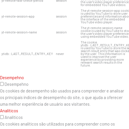
yt-remote-fast-check-period
session
the user's video player preference
for embedded YouTube videos.
The yt-remote-session-app cook
is used by YouTube to store user
yt-remote-session-app
session
preferences and information abo
the interface of the embedded
YouTube video player.
The yt-remote-session-name
cookie is used by YouTube to sto
yt-remote-session-name
session
the user's video player preference
using embedded YouTube video.
The cookie
ytidb::LAST_RESULT_ENTRY_K
is used by YouTube to store the l
search result entry that was click
ytidb::LAST_RESULT_ENTRY_KEY
never
by the user. This information is
used to improve the user
experience by providing more
relevant search results in the
future.
Desempehno
Desempehno
Os cookies de desempenho são usados ​​para compreender e analisar
os principais índices de desempenho do site, o que ajuda a oferecer
uma melhor experiência de usuário aos visitantes.
Analíticos
Analíticos
Os cookies analíticos são utilizados para compreender como os