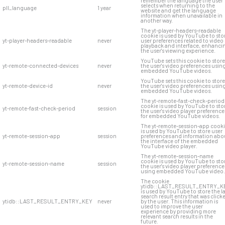
remember the language the user
selects when returning to the
pll_language
1 year
website and get the language
information when unavailable in
another way.
The yt-player-headers-readable
cookie is used by YouTube to sto
yt-player-headers-readable
never
user preferences related to video
playback and interface, enhanci
the user's viewing experience.
YouTube sets this cookie to store
yt-remote-connected-devices
never
the user's video preferences usin
embedded YouTube videos.
YouTube sets this cookie to store
yt-remote-device-id
never
the user's video preferences usin
embedded YouTube videos.
The yt-remote-fast-check-period
cookie is used by YouTube to sto
yt-remote-fast-check-period
session
the user's video player preference
for embedded YouTube videos.
The yt-remote-session-app cook
is used by YouTube to store user
yt-remote-session-app
session
preferences and information abo
the interface of the embedded
YouTube video player.
The yt-remote-session-name
cookie is used by YouTube to sto
yt-remote-session-name
session
the user's video player preference
using embedded YouTube video.
The cookie
ytidb::LAST_RESULT_ENTRY_K
is used by YouTube to store the l
search result entry that was click
ytidb::LAST_RESULT_ENTRY_KEY
never
by the user. This information is
used to improve the user
experience by providing more
relevant search results in the
future.