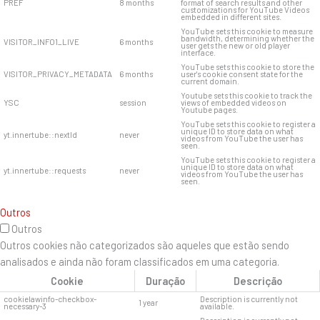
PREF
8 months
format of search results and other
customizations for YouTube Videos
embedded in different sites.
YouTube sets this cookie to measure
bandwidth, determining whether the
VISITOR_INFO1_LIVE
6 months
user gets the new or old player
interface.
YouTube sets this cookie to store the
VISITOR_PRIVACY_METADATA
6 months
user's cookie consent state for the
current domain.
Youtube sets this cookie to track the
YSC
session
views of embedded videos on
Youtube pages.
YouTube sets this cookie to register a
unique ID to store data on what
yt.innertube::nextId
never
videos from YouTube the user has
seen.
YouTube sets this cookie to register a
unique ID to store data on what
yt.innertube::requests
never
videos from YouTube the user has
seen.
Outros
Outros
Outros cookies não categorizados são aqueles que estão sendo
analisados ​​e ainda não foram classificados em uma categoria.
Cookie
Duração
Descrição
cookielawinfo-checkbox-
Description is currently not
1 year
necessary-3
available.