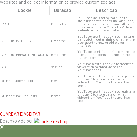
websites and collect information to provide customized ads.
Cookie
Duração
Descrição
PREF cookie is set by Youtube to
store user preferences like language,
PREF
8 months
format of search results and other
customizations for YouTube Videos
embedded in different sites.
YouTube sets this cookie to measure
bandwidth, determining whether the
VISITOR_INFO1_LIVE
6 months
user gets the new or old player
interface.
YouTube sets this cookie to store the
VISITOR_PRIVACY_METADATA
6 months
user's cookie consent state for the
current domain.
Youtube sets this cookie to track the
YSC
session
views of embedded videos on
Youtube pages.
YouTube sets this cookie to register a
unique ID to store data on what
yt.innertube::nextId
never
videos from YouTube the user has
seen.
YouTube sets this cookie to register a
unique ID to store data on what
yt.innertube::requests
never
videos from YouTube the user has
seen.
GUARDAR E ACEITAR
Desenvolvido por