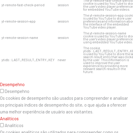
The yt-remote-fast-check-period
cookie is used by YouTube to sto
yt-remote-fast-check-period
session
the user's video player preference
for embedded YouTube videos.
The yt-remote-session-app cook
is used by YouTube to store user
yt-remote-session-app
session
preferences and information abo
the interface of the embedded
YouTube video player.
The yt-remote-session-name
cookie is used by YouTube to sto
yt-remote-session-name
session
the user's video player preference
using embedded YouTube video.
The cookie
ytidb::LAST_RESULT_ENTRY_K
is used by YouTube to store the l
search result entry that was click
ytidb::LAST_RESULT_ENTRY_KEY
never
by the user. This information is
used to improve the user
experience by providing more
relevant search results in the
future.
Desempehno
Desempehno
Os cookies de desempenho são usados ​​para compreender e analisar
os principais índices de desempenho do site, o que ajuda a oferecer
uma melhor experiência de usuário aos visitantes.
Analíticos
Analíticos
Os cookies analíticos são utilizados para compreender como os