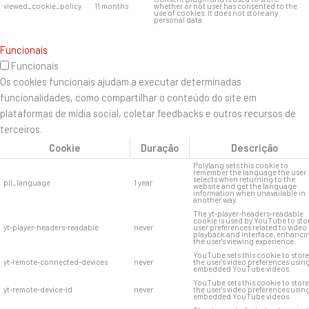
viewed_cookie_policy
11 months
whether or not user has consented to the
use of cookies. It does not store any
personal data.
Funcionais
Funcionais
Os cookies funcionais ajudam a executar determinadas
funcionalidades, como compartilhar o conteúdo do site em
plataformas de mídia social, coletar feedbacks e outros recursos de
terceiros.
Cookie
Duração
Descrição
Polylang sets this cookie to
remember the language the user
selects when returning to the
pll_language
1 year
website and get the language
information when unavailable in
another way.
The yt-player-headers-readable
cookie is used by YouTube to sto
yt-player-headers-readable
never
user preferences related to video
playback and interface, enhanci
the user's viewing experience.
YouTube sets this cookie to store
yt-remote-connected-devices
never
the user's video preferences usin
embedded YouTube videos.
YouTube sets this cookie to store
yt-remote-device-id
never
the user's video preferences usin
embedded YouTube videos.