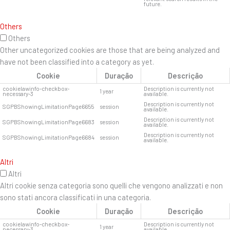
future.
Others
Others
Other uncategorized cookies are those that are being analyzed and
have not been classified into a category as yet.
Cookie
Duração
Descrição
cookielawinfo-checkbox-
Description is currently not
1 year
necessary-3
available.
Description is currently not
SGPBShowingLimitationPage6655
session
available.
Description is currently not
SGPBShowingLimitationPage6683
session
available.
Description is currently not
SGPBShowingLimitationPage6684
session
available.
Altri
Altri
Altri cookie senza categoria sono quelli che vengono analizzati e non
sono stati ancora classificati in una categoria.
Cookie
Duração
Descrição
cookielawinfo-checkbox-
Description is currently not
1 year
necessary-3
available.