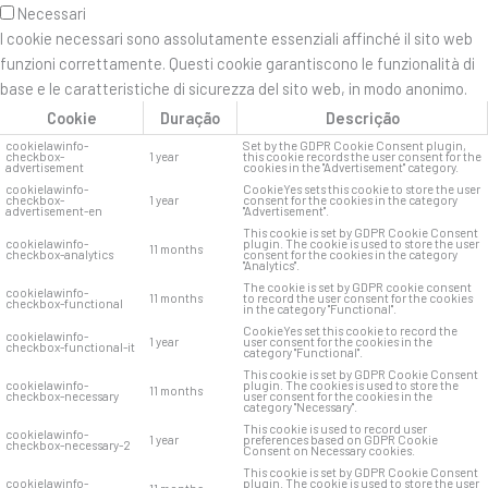
Necessari
I cookie necessari sono assolutamente essenziali affinché il sito web
funzioni correttamente. Questi cookie garantiscono le funzionalità di
base e le caratteristiche di sicurezza del sito web, in modo anonimo.
Cookie
Duração
Descrição
cookielawinfo-
Set by the GDPR Cookie Consent plugin,
checkbox-
1 year
this cookie records the user consent for the
advertisement
cookies in the "Advertisement" category.
cookielawinfo-
CookieYes sets this cookie to store the user
checkbox-
1 year
consent for the cookies in the category
advertisement-en
"Advertisement".
This cookie is set by GDPR Cookie Consent
cookielawinfo-
plugin. The cookie is used to store the user
11 months
checkbox-analytics
consent for the cookies in the category
"Analytics".
The cookie is set by GDPR cookie consent
cookielawinfo-
11 months
to record the user consent for the cookies
checkbox-functional
in the category "Functional".
CookieYes set this cookie to record the
cookielawinfo-
1 year
user consent for the cookies in the
checkbox-functional-it
category "Functional".
This cookie is set by GDPR Cookie Consent
cookielawinfo-
plugin. The cookies is used to store the
11 months
checkbox-necessary
user consent for the cookies in the
category "Necessary".
This cookie is used to record user
cookielawinfo-
1 year
preferences based on GDPR Cookie
checkbox-necessary-2
Consent on Necessary cookies.
This cookie is set by GDPR Cookie Consent
cookielawinfo-
plugin. The cookie is used to store the user