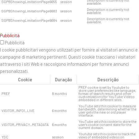
Description is currently not
SGPBShowingLimitationPage6655
session
available.
Description is currently not
SGPBShowingLimitationPage6683
session
available.
Description is currently not
SGPBShowingLimitationPage6684
session
available.
Pubblicità
Pubblicità
I cookie pubblicitari vengono utilizzati per fornire ai visitatori annunci e
campagne di marketing pertinenti. Questi cookie tracciano i visitatori
attraverso i siti Web e raccolgono informazioni per fornire annunci
personalizzati.
Cookie
Duração
Descrição
PREF cookie is set by Youtube to
store user preferences like language,
PREF
8 months
format of search results and other
customizations for YouTube Videos
embedded in different sites.
YouTube sets this cookie to measure
bandwidth, determining whether the
VISITOR_INFO1_LIVE
6 months
user gets the new or old player
interface.
YouTube sets this cookie to store the
VISITOR_PRIVACY_METADATA
6 months
user's cookie consent state for the
current domain.
Youtube sets this cookie to track the
YSC
session
views of embedded videos on