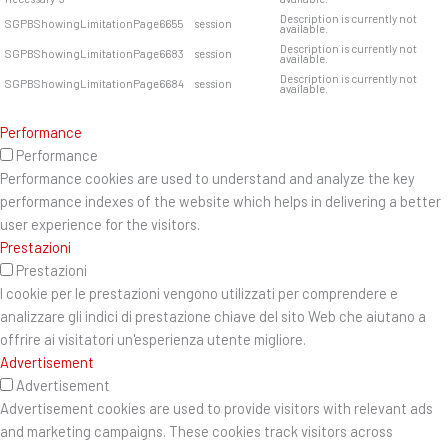
Description is currently not
SGPBShowingLimitationPage6655
session
available.
Description is currently not
SGPBShowingLimitationPage6683
session
available.
Description is currently not
SGPBShowingLimitationPage6684
session
available.
Performance
Performance
Performance cookies are used to understand and analyze the key
performance indexes of the website which helps in delivering a better
user experience for the visitors.
Prestazioni
Prestazioni
I cookie per le prestazioni vengono utilizzati per comprendere e
analizzare gli indici di prestazione chiave del sito Web che aiutano a
offrire ai visitatori un'esperienza utente migliore.
Advertisement
Advertisement
Advertisement cookies are used to provide visitors with relevant ads
and marketing campaigns. These cookies track visitors across