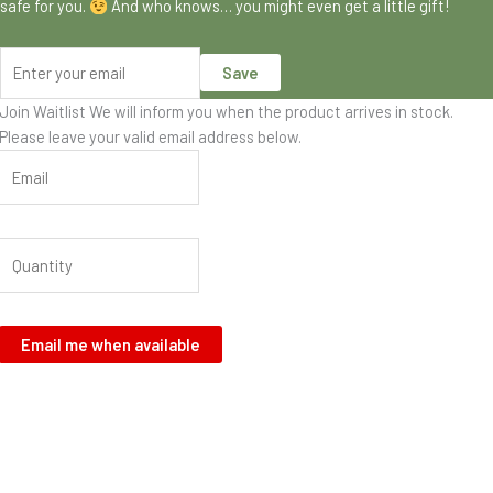
safe for you.
And who knows… you might even get a little gift!
Save
Join Waitlist
We will inform you when the product arrives in stock.
Please leave your valid email address below.
Email me when available