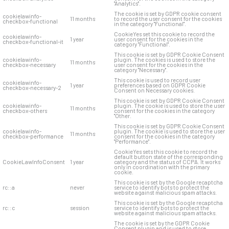
"Analytics".
The cookie is set by GDPR cookie consent
cookielawinfo-
11 months
to record the user consent for the cookies
checkbox-functional
in the category "Functional".
CookieYes set this cookie to record the
cookielawinfo-
1 year
user consent for the cookies in the
checkbox-functional-it
category "Functional".
This cookie is set by GDPR Cookie Consent
cookielawinfo-
plugin. The cookies is used to store the
11 months
checkbox-necessary
user consent for the cookies in the
category "Necessary".
This cookie is used to record user
cookielawinfo-
1 year
preferences based on GDPR Cookie
checkbox-necessary-2
Consent on Necessary cookies.
This cookie is set by GDPR Cookie Consent
cookielawinfo-
plugin. The cookie is used to store the user
11 months
checkbox-others
consent for the cookies in the category
"Other.
This cookie is set by GDPR Cookie Consent
cookielawinfo-
plugin. The cookie is used to store the user
11 months
checkbox-performance
consent for the cookies in the category
"Performance".
CookieYes sets this cookie to record the
default button state of the corresponding
CookieLawInfoConsent
1 year
category and the status of CCPA. It works
only in coordination with the primary
cookie.
This cookie is set by the Google recaptcha
rc::a
never
service to identify bots to protect the
website against malicious spam attacks.
This cookie is set by the Google recaptcha
rc::c
session
service to identify bots to protect the
website against malicious spam attacks.
The cookie is set by the GDPR Cookie
Consent plugin and is used to store