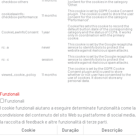
11 months
checkbox-others
consent for the cookies in the category
"Other.
This cookie is set by GDPR Cookie Consent
cookielawinfo-
plugin. The cookie is used to store the user
11 months
checkbox-performance
consent for the cookies in the category
"Performance".
CookieYes sets this cookie to record the
default button state of the corresponding
CookieLawInfoConsent
1 year
category and the status of CCPA. It works
only in coordination with the primary
cookie.
This cookie is set by the Google recaptcha
rc::a
never
service to identify bots to protect the
website against malicious spam attacks.
This cookie is set by the Google recaptcha
rc::c
session
service to identify bots to protect the
website against malicious spam attacks.
The cookie is set by the GDPR Cookie
Consent plugin and is used to store
viewed_cookie_policy
11 months
whether or not user has consented to the
use of cookies. It does not store any
personal data.
Funzionali
Funzionali
I cookie funzionali aiutano a eseguire determinate funzionalità come la
condivisione del contenuto del sito Web su piattaforme di social media,
la raccolta di feedback e altre funzionalità di terze parti.
Cookie
Duração
Descrição