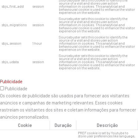
Sourcebuster sets this cookie to identify the
source of a visit and stores user action
sbjs_first_add
session
information in cookies. This analytical and
behavioural cookie is used to enhance the visitor
experience on the website.
Sourcebuster sets this cookie to identify the
source of a visit and stores user action
sbjs_migrations
session
information in cookies. This analytical and
behavioural cookie is used to enhance the visitor
experience on the website.
Sourcebuster sets this cookie to identify the
source of a visit and stores user action
sbjs_session
1 hour
information in cookies. This analytical and
behavioural cookie is used to enhance the visitor
experience on the website.
Sourcebuster sets this cookie to identify the
source of a visit and stores user action
sbjs_udata
session
information in cookies. This analytical and
behavioural cookie is used to enhance the visitor
experience on the website.
Publicidade
Publicidade
Os cookies de publicidade são usados ​​para fornecer aos visitantes
anúncios e campanhas de marketing relevantes. Esses cookies
rastreiam os visitantes dos sites e coletam informações para fornecer
anúncios personalizados.
Cookie
Duração
Descrição
PREF cookie is set by Youtube to
store user preferences like language,