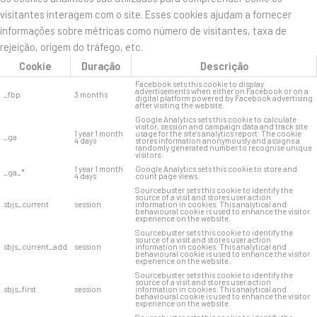
visitantes interagem com o site. Esses cookies ajudam a fornecer
informações sobre métricas como número de visitantes, taxa de
rejeição, origem do tráfego, etc.
Cookie
Duração
Descrição
Facebook sets this cookie to display
advertisements when either on Facebook or on a
_fbp
3 months
digital platform powered by Facebook advertising
after visiting the website.
Google Analytics sets this cookie to calculate
visitor, session and campaign data and track site
1 year 1 month
usage for the site's analytics report. The cookie
_ga
4 days
stores information anonymously and assigns a
randomly generated number to recognise unique
visitors.
1 year 1 month
Google Analytics sets this cookie to store and
_ga_*
4 days
count page views.
Sourcebuster sets this cookie to identify the
source of a visit and stores user action
sbjs_current
session
information in cookies. This analytical and
behavioural cookie is used to enhance the visitor
experience on the website.
Sourcebuster sets this cookie to identify the
source of a visit and stores user action
sbjs_current_add
session
information in cookies. This analytical and
behavioural cookie is used to enhance the visitor
experience on the website.
Sourcebuster sets this cookie to identify the
source of a visit and stores user action
sbjs_first
session
information in cookies. This analytical and
behavioural cookie is used to enhance the visitor
experience on the website.