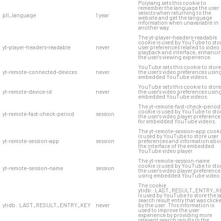
Polylang sets this cookie to
remember the language the user
selects when returning to the
pll_language
1 year
website and get the language
information when unavailable in
another way.
The yt-player-headers-readable
cookie is used by YouTube to sto
yt-player-headers-readable
never
user preferences related to video
playback and interface, enhanci
the user's viewing experience.
YouTube sets this cookie to store
yt-remote-connected-devices
never
the user's video preferences usin
embedded YouTube videos.
YouTube sets this cookie to store
yt-remote-device-id
never
the user's video preferences usin
embedded YouTube videos.
The yt-remote-fast-check-period
cookie is used by YouTube to sto
yt-remote-fast-check-period
session
the user's video player preference
for embedded YouTube videos.
The yt-remote-session-app cook
is used by YouTube to store user
yt-remote-session-app
session
preferences and information abo
the interface of the embedded
YouTube video player.
The yt-remote-session-name
cookie is used by YouTube to sto
yt-remote-session-name
session
the user's video player preference
using embedded YouTube video.
The cookie
ytidb::LAST_RESULT_ENTRY_K
is used by YouTube to store the l
search result entry that was click
ytidb::LAST_RESULT_ENTRY_KEY
never
by the user. This information is
used to improve the user
experience by providing more
relevant search results in the