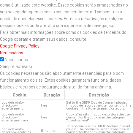
como é utilizado este website. Esses cookies serão armazenados no
seu navegador apenas com o seu consentimento. Também tem a
opção de cancelar esses cookies. Porém, a desativação de alguns
desses cookies pode afetar a sua experiência de navegação.
Para obter mais informações sobre como os cookies de terceiros do
Google operam e tratam seus dados, consulte:
Google Privacy Policy
Necessários
Necessários
Sempre activado
Os cookies necessários são absolutamente essenciais para o bom
funcionamento do site. Estes cookies garantem funcionalidades
básicas e recursos de segurança do site, de forma anônima.
Cookie
Duração
Descrição
cookielawinfo-
Set by the GDPR Cookie Consent plugin,
checkbox-
1 year
this cookie records the user consent for the
advertisement
cookies in the "Advertisement" category.
cookielawinfo-
CookieYes sets this cookie to store the user
checkbox-
1 year
consent for the cookies in the category
advertisement-en
"Advertisement".
This cookie is set by GDPR Cookie Consent
cookielawinfo-
plugin. The cookie is used to store the user
11 months
checkbox-analytics
consent for the cookies in the category