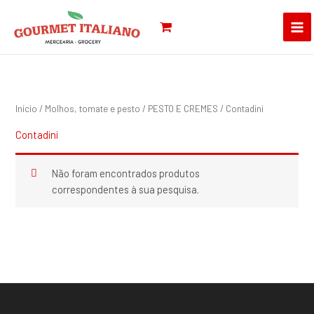
Skip
Pesquisar
to
por:
content
Início
/
Molhos, tomate e pesto
/
PESTO E CREMES
/ Contadini
Contadini
Não foram encontrados produtos
correspondentes à sua pesquisa.