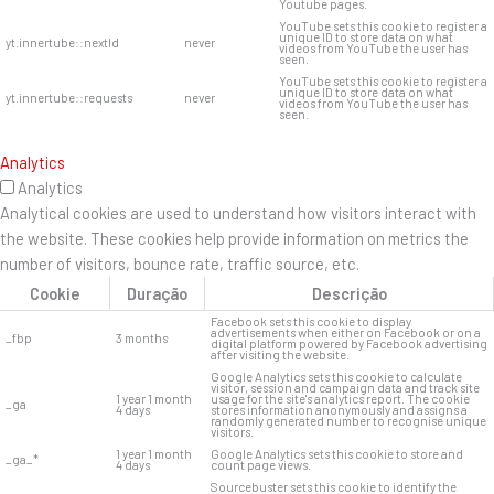
Youtube pages.
YouTube sets this cookie to register a
unique ID to store data on what
yt.innertube::nextId
never
videos from YouTube the user has
seen.
YouTube sets this cookie to register a
unique ID to store data on what
yt.innertube::requests
never
videos from YouTube the user has
seen.
Analytics
Analytics
Analytical cookies are used to understand how visitors interact with
the website. These cookies help provide information on metrics the
number of visitors, bounce rate, traffic source, etc.
Cookie
Duração
Descrição
Facebook sets this cookie to display
advertisements when either on Facebook or on a
_fbp
3 months
digital platform powered by Facebook advertising
after visiting the website.
Google Analytics sets this cookie to calculate
visitor, session and campaign data and track site
1 year 1 month
usage for the site's analytics report. The cookie
_ga
4 days
stores information anonymously and assigns a
randomly generated number to recognise unique
visitors.
1 year 1 month
Google Analytics sets this cookie to store and
_ga_*
4 days
count page views.
Sourcebuster sets this cookie to identify the