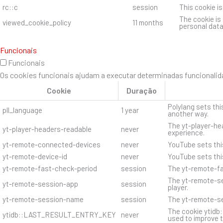
rc::c
session
This cookie i
The cookie is
viewed_cookie_policy
11 months
personal data
Funcionais
Funcionais
Os cookies funcionais ajudam a executar determinadas funcionalida
Cookie
Duração
Polylang sets thi
pll_language
1 year
another way.
The yt-player-hea
yt-player-headers-readable
never
experience.
yt-remote-connected-devices
never
YouTube sets thi
yt-remote-device-id
never
YouTube sets thi
yt-remote-fast-check-period
session
The yt-remote-fa
The yt-remote-se
yt-remote-session-app
session
player.
yt-remote-session-name
session
The yt-remote-se
The cookie ytidb
ytidb::LAST_RESULT_ENTRY_KEY
never
used to improve t