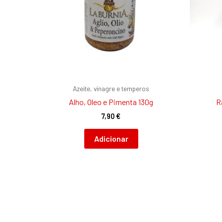
Azeite, vinagre e temperos
Alho, Oleo e Pimenta 130g
R
7,90
€
Adicionar