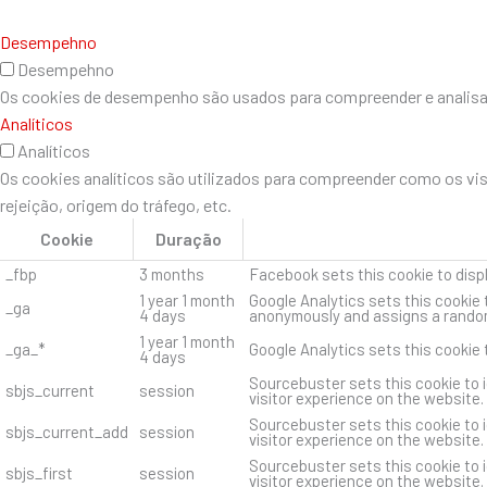
Desempehno
Desempehno
Os cookies de desempenho são usados ​​para compreender e analisar 
Analíticos
Analíticos
Os cookies analíticos são utilizados para compreender como os vi
rejeição, origem do tráfego, etc.
Cookie
Duração
_fbp
3 months
Facebook sets this cookie to disp
1 year 1 month
Google Analytics sets this cookie 
_ga
4 days
anonymously and assigns a random
1 year 1 month
_ga_*
Google Analytics sets this cookie
4 days
Sourcebuster sets this cookie to i
sbjs_current
session
visitor experience on the website.
Sourcebuster sets this cookie to i
sbjs_current_add
session
visitor experience on the website.
Sourcebuster sets this cookie to i
sbjs_first
session
visitor experience on the website.