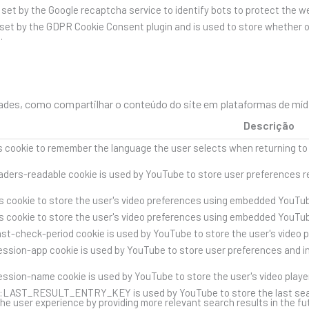
s set by the Google recaptcha service to identify bots to protect the 
 set by the GDPR Cookie Consent plugin and is used to store whether o
.
des, como compartilhar o conteúdo do site em plataformas de mídia 
Descrição
s cookie to remember the language the user selects when returning to
ders-readable cookie is used by YouTube to store user preferences re
s cookie to store the user's video preferences using embedded YouTub
s cookie to store the user's video preferences using embedded YouTub
st-check-period cookie is used by YouTube to store the user's video 
ssion-app cookie is used by YouTube to store user preferences and i
ssion-name cookie is used by YouTube to store the user's video play
::LAST_RESULT_ENTRY_KEY is used by YouTube to store the last search 
he user experience by providing more relevant search results in the fu