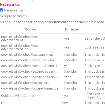
Necessários
Necessários
Sempre activado
Os cookies necessários são absolutamente essenciais para o bom f
Cookie
Duração
cookielawinfo-checkbox-
1 year
Set by the GD
advertisement
cookielawinfo-checkbox-
1 year
CookieYes set
advertisement-en
cookielawinfo-checkbox-analytics
11 months
This cookie i
cookielawinfo-checkbox-functional
11 months
The cookie is
cookielawinfo-checkbox-functional-it
1 year
CookieYes set
cookielawinfo-checkbox-necessary
11 months
This cookie i
cookielawinfo-checkbox-necessary-2
1 year
This cookie i
cookielawinfo-checkbox-others
11 months
This cookie i
cookielawinfo-checkbox-performance
11 months
This cookie i
CookieYes set
CookieLawInfoConsent
1 year
the primary c
rc::a
never
This cookie i