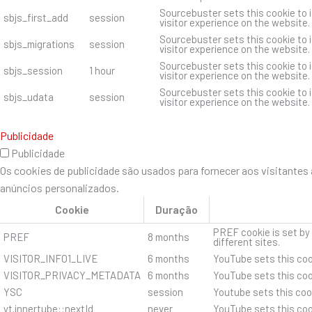
Sourcebuster sets this cookie to i
sbjs_first_add
session
visitor experience on the website.
Sourcebuster sets this cookie to i
sbjs_migrations
session
visitor experience on the website.
Sourcebuster sets this cookie to i
sbjs_session
1 hour
visitor experience on the website.
Sourcebuster sets this cookie to i
sbjs_udata
session
visitor experience on the website.
Publicidade
Publicidade
Os cookies de publicidade são usados ​​para fornecer aos visitant
anúncios personalizados.
Cookie
Duração
PREF cookie is set by
PREF
8 months
different sites.
VISITOR_INFO1_LIVE
6 months
YouTube sets this coo
VISITOR_PRIVACY_METADATA
6 months
YouTube sets this cook
YSC
session
Youtube sets this coo
yt.innertube::nextId
never
YouTube sets this coo