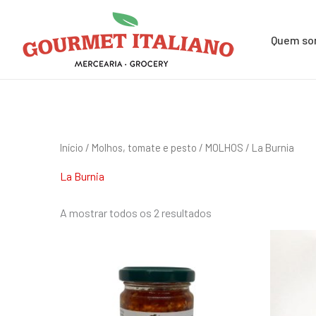
Skip
Pesquisar
to
por:
Quem s
content
Início
/
Molhos, tomate e pesto
/
MOLHOS
/ La Burnia
La Burnia
A mostrar todos os 2 resultados