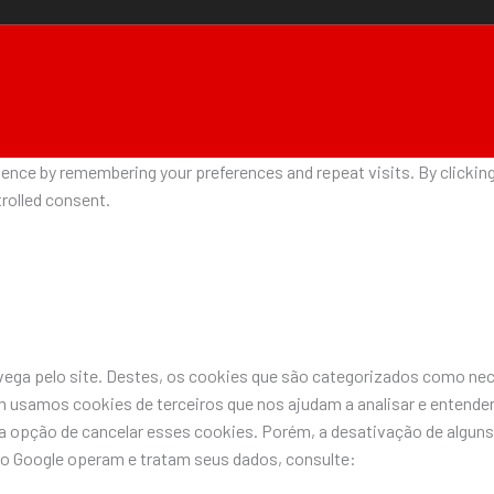
nce by remembering your preferences and repeat visits. By clicking 
rolled consent.
avega pelo site. Destes, os cookies que são categorizados como n
 usamos cookies de terceiros que nos ajudam a analisar e entende
pção de cancelar esses cookies. Porém, a desativação de alguns 
do Google operam e tratam seus dados, consulte: