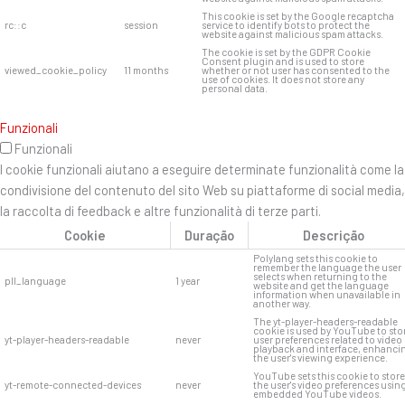
This cookie is set by the Google recaptcha
rc::c
session
service to identify bots to protect the
website against malicious spam attacks.
The cookie is set by the GDPR Cookie
Consent plugin and is used to store
viewed_cookie_policy
11 months
whether or not user has consented to the
use of cookies. It does not store any
personal data.
Funzionali
Funzionali
I cookie funzionali aiutano a eseguire determinate funzionalità come la
condivisione del contenuto del sito Web su piattaforme di social media,
la raccolta di feedback e altre funzionalità di terze parti.
Cookie
Duração
Descrição
Polylang sets this cookie to
remember the language the user
selects when returning to the
pll_language
1 year
website and get the language
information when unavailable in
another way.
The yt-player-headers-readable
cookie is used by YouTube to sto
yt-player-headers-readable
never
user preferences related to video
playback and interface, enhanci
the user's viewing experience.
YouTube sets this cookie to store
yt-remote-connected-devices
never
the user's video preferences usin
embedded YouTube videos.