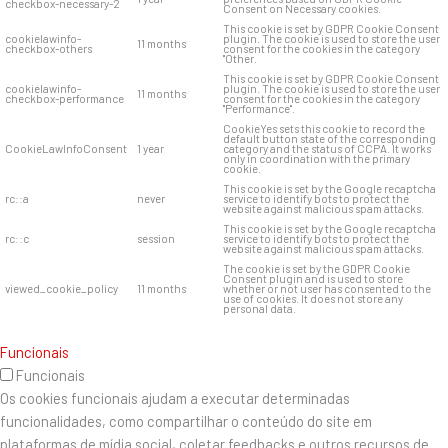
checkbox-necessary-2
Consent on Necessary cookies.
This cookie is set by GDPR Cookie Consent
cookielawinfo-
plugin. The cookie is used to store the user
11 months
checkbox-others
consent for the cookies in the category
"Other.
This cookie is set by GDPR Cookie Consent
cookielawinfo-
plugin. The cookie is used to store the user
11 months
checkbox-performance
consent for the cookies in the category
"Performance".
CookieYes sets this cookie to record the
default button state of the corresponding
CookieLawInfoConsent
1 year
category and the status of CCPA. It works
only in coordination with the primary
cookie.
This cookie is set by the Google recaptcha
rc::a
never
service to identify bots to protect the
website against malicious spam attacks.
This cookie is set by the Google recaptcha
rc::c
session
service to identify bots to protect the
website against malicious spam attacks.
The cookie is set by the GDPR Cookie
Consent plugin and is used to store
viewed_cookie_policy
11 months
whether or not user has consented to the
use of cookies. It does not store any
personal data.
Funcionais
Funcionais
Os cookies funcionais ajudam a executar determinadas
funcionalidades, como compartilhar o conteúdo do site em
plataformas de mídia social, coletar feedbacks e outros recursos de