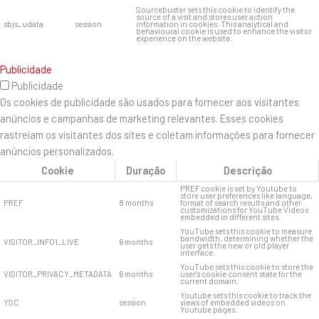
Sourcebuster sets this cookie to identify the
source of a visit and stores user action
sbjs_udata
session
information in cookies. This analytical and
behavioural cookie is used to enhance the visitor
experience on the website.
Publicidade
Publicidade
Os cookies de publicidade são usados ​​para fornecer aos visitantes
anúncios e campanhas de marketing relevantes. Esses cookies
rastreiam os visitantes dos sites e coletam informações para fornecer
anúncios personalizados.
Cookie
Duração
Descrição
PREF cookie is set by Youtube to
store user preferences like language,
PREF
8 months
format of search results and other
customizations for YouTube Videos
embedded in different sites.
YouTube sets this cookie to measure
bandwidth, determining whether the
VISITOR_INFO1_LIVE
6 months
user gets the new or old player
interface.
YouTube sets this cookie to store the
VISITOR_PRIVACY_METADATA
6 months
user's cookie consent state for the
current domain.
Youtube sets this cookie to track the
YSC
session
views of embedded videos on
Youtube pages.