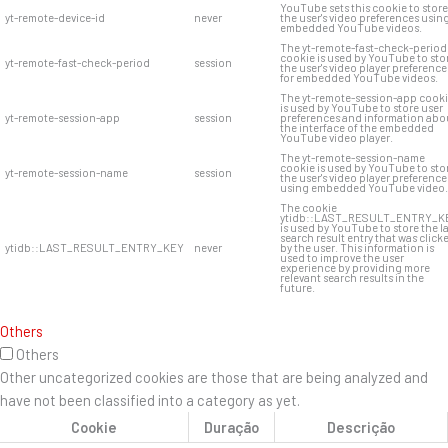
YouTube sets this cookie to store
yt-remote-device-id
never
the user's video preferences usin
embedded YouTube videos.
The yt-remote-fast-check-period
cookie is used by YouTube to sto
yt-remote-fast-check-period
session
the user's video player preference
for embedded YouTube videos.
The yt-remote-session-app cook
is used by YouTube to store user
yt-remote-session-app
session
preferences and information abo
the interface of the embedded
YouTube video player.
The yt-remote-session-name
cookie is used by YouTube to sto
yt-remote-session-name
session
the user's video player preference
using embedded YouTube video.
The cookie
ytidb::LAST_RESULT_ENTRY_K
is used by YouTube to store the l
search result entry that was click
ytidb::LAST_RESULT_ENTRY_KEY
never
by the user. This information is
used to improve the user
experience by providing more
relevant search results in the
future.
Others
Others
Other uncategorized cookies are those that are being analyzed and
have not been classified into a category as yet.
Cookie
Duração
Descrição