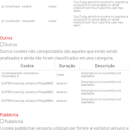
YouTube sets this cookie to register a
unique ID to store data on what
yt.innertube::nextId
never
videos from YouTube the user has
seen.
YouTube sets this cookie to register a
unique ID to store data on what
yt.innertube::requests
never
videos from YouTube the user has
seen.
Outros
Outros
Outros cookies não categorizados são aqueles que estão sendo
analisados ​​e ainda não foram classificados em uma categoria.
Cookie
Duração
Descrição
cookielawinfo-checkbox-
Description is currently not
1 year
necessary-3
available.
Description is currently not
SGPBShowingLimitationPage6655
session
available.
Description is currently not
SGPBShowingLimitationPage6683
session
available.
Description is currently not
SGPBShowingLimitationPage6684
session
available.
Pubblicità
Pubblicità
I cookie pubblicitari vengono utilizzati per fornire ai visitatori annunci e