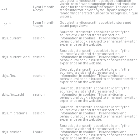
Google Analytics sets this cookie to calculate
visitor, session and campaign data and track site
1 year 1 month
usage for the site's analytics report. The cookie
_ga
4 days
stores information anonymously and assigns a
randomly generated number to recognise unique
visitors.
1 year 1 month
Google Analytics sets this cookie to store and
_ga_*
4 days
count page views.
Sourcebuster sets this cookie to identify the
source of a visit and stores user action
sbjs_current
session
information in cookies. This analytical and
behavioural cookie is used to enhance the visitor
experience on the website.
Sourcebuster sets this cookie to identify the
source of a visit and stores user action
sbjs_current_add
session
information in cookies. This analytical and
behavioural cookie is used to enhance the visitor
experience on the website.
Sourcebuster sets this cookie to identify the
source of a visit and stores user action
sbjs_first
session
information in cookies. This analytical and
behavioural cookie is used to enhance the visitor
experience on the website.
Sourcebuster sets this cookie to identify the
source of a visit and stores user action
sbjs_first_add
session
information in cookies. This analytical and
behavioural cookie is used to enhance the visitor
experience on the website.
Sourcebuster sets this cookie to identify the
source of a visit and stores user action
sbjs_migrations
session
information in cookies. This analytical and
behavioural cookie is used to enhance the visitor
experience on the website.
Sourcebuster sets this cookie to identify the
source of a visit and stores user action
sbjs_session
1 hour
information in cookies. This analytical and
behavioural cookie is used to enhance the visitor
experience on the website.