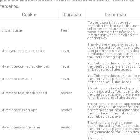
terceiros.
Cookie
Duração
Descrição
Polylang sets this cookie to
remember the language the user
selects when returning to the
pll_language
1 year
website and get the language
information when unavailable in
another way.
The yt-player-headers-readable
cookie is used by YouTube to sto
yt-player-headers-readable
never
user preferences related to video
playback and interface, enhanci
the user's viewing experience.
YouTube sets this cookie to store
yt-remote-connected-devices
never
the user's video preferences usin
embedded YouTube videos.
YouTube sets this cookie to store
yt-remote-device-id
never
the user's video preferences usin
embedded YouTube videos.
The yt-remote-fast-check-period
cookie is used by YouTube to sto
yt-remote-fast-check-period
session
the user's video player preference
for embedded YouTube videos.
The yt-remote-session-app cook
is used by YouTube to store user
yt-remote-session-app
session
preferences and information abo
the interface of the embedded
YouTube video player.
The yt-remote-session-name
cookie is used by YouTube to sto
yt-remote-session-name
session
the user's video player preference
using embedded YouTube video.
The cookie