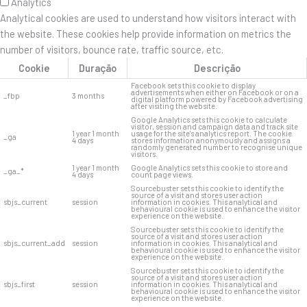
Analytics
Analytical cookies are used to understand how visitors interact with
the website. These cookies help provide information on metrics the
number of visitors, bounce rate, traffic source, etc.
Cookie
Duração
Descrição
Facebook sets this cookie to display
advertisements when either on Facebook or on a
_fbp
3 months
digital platform powered by Facebook advertising
after visiting the website.
Google Analytics sets this cookie to calculate
visitor, session and campaign data and track site
1 year 1 month
usage for the site's analytics report. The cookie
_ga
4 days
stores information anonymously and assigns a
randomly generated number to recognise unique
visitors.
1 year 1 month
Google Analytics sets this cookie to store and
_ga_*
4 days
count page views.
Sourcebuster sets this cookie to identify the
source of a visit and stores user action
sbjs_current
session
information in cookies. This analytical and
behavioural cookie is used to enhance the visitor
experience on the website.
Sourcebuster sets this cookie to identify the
source of a visit and stores user action
sbjs_current_add
session
information in cookies. This analytical and
behavioural cookie is used to enhance the visitor
experience on the website.
Sourcebuster sets this cookie to identify the
source of a visit and stores user action
sbjs_first
session
information in cookies. This analytical and
behavioural cookie is used to enhance the visitor
experience on the website.