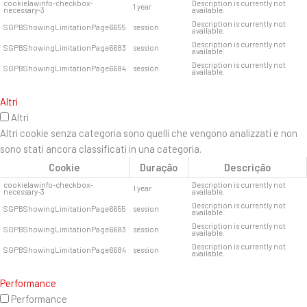
cookielawinfo-checkbox-
Description is currently not
1 year
necessary-3
available.
Description is currently not
SGPBShowingLimitationPage6655
session
available.
Description is currently not
SGPBShowingLimitationPage6683
session
available.
Description is currently not
SGPBShowingLimitationPage6684
session
available.
Altri
Altri
Altri cookie senza categoria sono quelli che vengono analizzati e non
sono stati ancora classificati in una categoria.
Cookie
Duração
Descrição
cookielawinfo-checkbox-
Description is currently not
1 year
necessary-3
available.
Description is currently not
SGPBShowingLimitationPage6655
session
available.
Description is currently not
SGPBShowingLimitationPage6683
session
available.
Description is currently not
SGPBShowingLimitationPage6684
session
available.
Performance
Performance