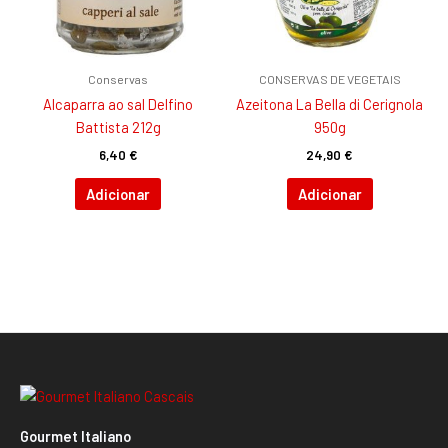
Conservas
CONSERVAS DE VEGETAIS
Alcaparra ao sal Delfino
Azeitona La Bella di Cerignola
Battista 212g
950g
6,40
€
24,90
€
Adicionar
Adicionar
Gourmet Italiano