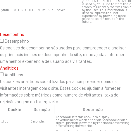
ytidb::LAST_RESULT_ENTRY_K
is used by YouTube to store the l
search result entry that was click
ytidb::LAST_RESULT_ENTRY_KEY
never
by the user. This information is
used to improve the user
experience by providing more
relevant search results in the
future.
Desempehno
Desempehno
Os cookies de desempenho são usados ​​para compreender e analisar
os principais índices de desempenho do site, o que ajuda a oferecer
uma melhor experiência de usuário aos visitantes.
Analíticos
Analíticos
Os cookies analíticos são utilizados para compreender como os
visitantes interagem com o site. Esses cookies ajudam a fornecer
informações sobre métricas como número de visitantes, taxa de
rejeição, origem do tráfego, etc.
Cookie
Duração
Descrição
Facebook sets this cookie to display
advertisements when either on Facebook or on a
_fbp
3 months
digital platform powered by Facebook advertising
after visiting the website.