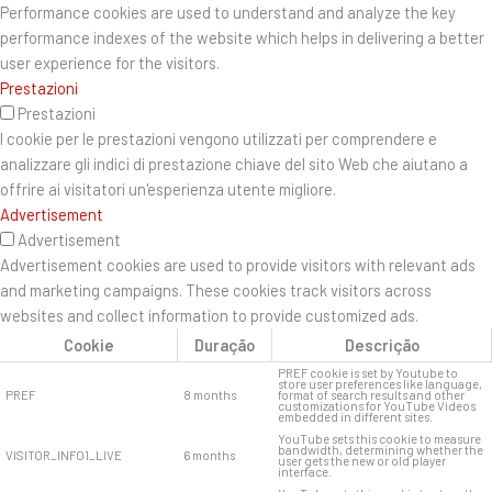
Performance cookies are used to understand and analyze the key
performance indexes of the website which helps in delivering a better
user experience for the visitors.
Prestazioni
Prestazioni
I cookie per le prestazioni vengono utilizzati per comprendere e
analizzare gli indici di prestazione chiave del sito Web che aiutano a
offrire ai visitatori un'esperienza utente migliore.
Advertisement
Advertisement
Advertisement cookies are used to provide visitors with relevant ads
and marketing campaigns. These cookies track visitors across
websites and collect information to provide customized ads.
Cookie
Duração
Descrição
PREF cookie is set by Youtube to
store user preferences like language,
PREF
8 months
format of search results and other
customizations for YouTube Videos
embedded in different sites.
YouTube sets this cookie to measure
bandwidth, determining whether the
VISITOR_INFO1_LIVE
6 months
user gets the new or old player
interface.