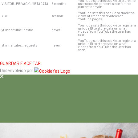
YouTube sets this cookie to store the
VISITOR_PRIVACY_METADATA
6 months
user's cookie consent state for the
current domain.
Youtube sets this cookie to track the
YSC
session
views of embedded videos on
Youtube pages.
YouTube sets this cookie to register a
unique ID to store data on what
yt.innertube::nextId
never
videos from YouTube the user has
seen.
YouTube sets this cookie to register a
unique ID to store data on what
yt.innertube::requests
never
videos from YouTube the user has
seen.
GUARDAR E ACEITAR
Desenvolvido por