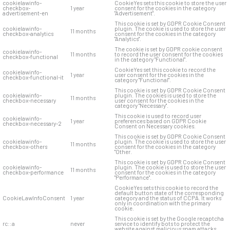
cookielawinfo-
CookieYes sets this cookie to store the user
checkbox-
1 year
consent for the cookies in the category
advertisement-en
"Advertisement".
This cookie is set by GDPR Cookie Consent
cookielawinfo-
plugin. The cookie is used to store the user
11 months
checkbox-analytics
consent for the cookies in the category
"Analytics".
The cookie is set by GDPR cookie consent
cookielawinfo-
11 months
to record the user consent for the cookies
checkbox-functional
in the category "Functional".
CookieYes set this cookie to record the
cookielawinfo-
1 year
user consent for the cookies in the
checkbox-functional-it
category "Functional".
This cookie is set by GDPR Cookie Consent
cookielawinfo-
plugin. The cookies is used to store the
11 months
checkbox-necessary
user consent for the cookies in the
category "Necessary".
This cookie is used to record user
cookielawinfo-
1 year
preferences based on GDPR Cookie
checkbox-necessary-2
Consent on Necessary cookies.
This cookie is set by GDPR Cookie Consent
cookielawinfo-
plugin. The cookie is used to store the user
11 months
checkbox-others
consent for the cookies in the category
"Other.
This cookie is set by GDPR Cookie Consent
cookielawinfo-
plugin. The cookie is used to store the user
11 months
checkbox-performance
consent for the cookies in the category
"Performance".
CookieYes sets this cookie to record the
default button state of the corresponding
CookieLawInfoConsent
1 year
category and the status of CCPA. It works
only in coordination with the primary
cookie.
This cookie is set by the Google recaptcha
rc::a
never
service to identify bots to protect the
website against malicious spam attacks.