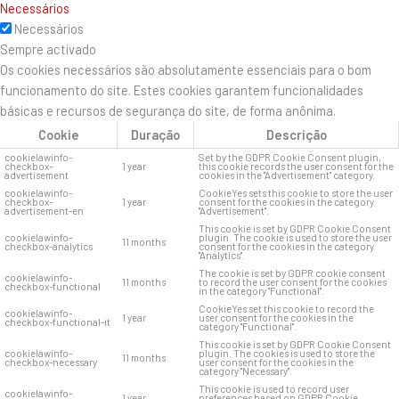
Necessários
Necessários
Sempre activado
Os cookies necessários são absolutamente essenciais para o bom
funcionamento do site. Estes cookies garantem funcionalidades
básicas e recursos de segurança do site, de forma anônima.
Cookie
Duração
Descrição
cookielawinfo-
Set by the GDPR Cookie Consent plugin,
checkbox-
1 year
this cookie records the user consent for the
advertisement
cookies in the "Advertisement" category.
cookielawinfo-
CookieYes sets this cookie to store the user
checkbox-
1 year
consent for the cookies in the category
advertisement-en
"Advertisement".
This cookie is set by GDPR Cookie Consent
cookielawinfo-
plugin. The cookie is used to store the user
11 months
checkbox-analytics
consent for the cookies in the category
"Analytics".
The cookie is set by GDPR cookie consent
cookielawinfo-
11 months
to record the user consent for the cookies
checkbox-functional
in the category "Functional".
CookieYes set this cookie to record the
cookielawinfo-
1 year
user consent for the cookies in the
checkbox-functional-it
category "Functional".
This cookie is set by GDPR Cookie Consent
cookielawinfo-
plugin. The cookies is used to store the
11 months
checkbox-necessary
user consent for the cookies in the
category "Necessary".
This cookie is used to record user
cookielawinfo-
1 year
preferences based on GDPR Cookie