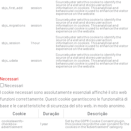
Sourcebuster sets this cookie to identify the
source of a visit and stores user action
sbjs_first_add
session
information in cookies. This analytical and
behavioural cookie is used to enhance the visitor
experience on the website.
Sourcebuster sets this cookie to identify the
source of a visit and stores user action
sbjs_migrations
session
information in cookies. This analytical and
behavioural cookie is used to enhance the visitor
experience on the website.
Sourcebuster sets this cookie to identify the
source of a visit and stores user action
sbjs_session
1 hour
information in cookies. This analytical and
behavioural cookie is used to enhance the visitor
experience on the website.
Sourcebuster sets this cookie to identify the
source of a visit and stores user action
sbjs_udata
session
information in cookies. This analytical and
behavioural cookie is used to enhance the visitor
experience on the website.
Necessari
Necessari
I cookie necessari sono assolutamente essenziali affinché il sito web
funzioni correttamente. Questi cookie garantiscono le funzionalità di
base e le caratteristiche di sicurezza del sito web, in modo anonimo.
Cookie
Duração
Descrição
cookielawinfo-
Set by the GDPR Cookie Consent plugin,
checkbox-
1 year
this cookie records the user consent for the
advertisement
cookies in the "Advertisement" category.