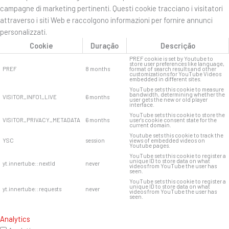
campagne di marketing pertinenti. Questi cookie tracciano i visitatori
attraverso i siti Web e raccolgono informazioni per fornire annunci
personalizzati.
Cookie
Duração
Descrição
PREF cookie is set by Youtube to
store user preferences like language,
PREF
8 months
format of search results and other
customizations for YouTube Videos
embedded in different sites.
YouTube sets this cookie to measure
bandwidth, determining whether the
VISITOR_INFO1_LIVE
6 months
user gets the new or old player
interface.
YouTube sets this cookie to store the
VISITOR_PRIVACY_METADATA
6 months
user's cookie consent state for the
current domain.
Youtube sets this cookie to track the
YSC
session
views of embedded videos on
Youtube pages.
YouTube sets this cookie to register a
unique ID to store data on what
yt.innertube::nextId
never
videos from YouTube the user has
seen.
YouTube sets this cookie to register a
unique ID to store data on what
yt.innertube::requests
never
videos from YouTube the user has
seen.
Analytics