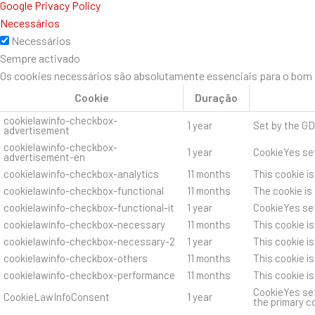
Google Privacy Policy
Necessários
Necessários
Sempre activado
Os cookies necessários são absolutamente essenciais para o bom f
Cookie
Duração
cookielawinfo-checkbox-
1 year
Set by the GD
advertisement
cookielawinfo-checkbox-
1 year
CookieYes set
advertisement-en
cookielawinfo-checkbox-analytics
11 months
This cookie i
cookielawinfo-checkbox-functional
11 months
The cookie is
cookielawinfo-checkbox-functional-it
1 year
CookieYes set
cookielawinfo-checkbox-necessary
11 months
This cookie i
cookielawinfo-checkbox-necessary-2
1 year
This cookie i
cookielawinfo-checkbox-others
11 months
This cookie i
cookielawinfo-checkbox-performance
11 months
This cookie i
CookieYes set
CookieLawInfoConsent
1 year
the primary c