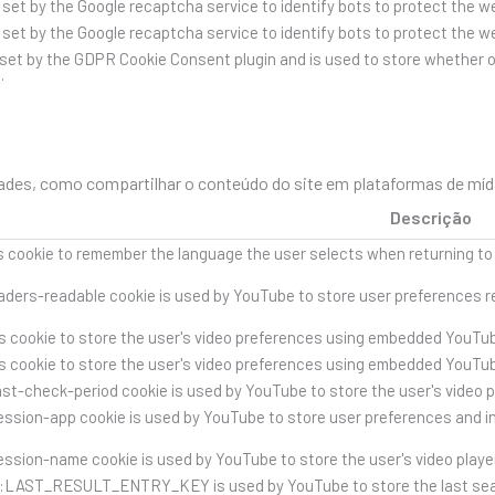
s set by the Google recaptcha service to identify bots to protect the 
s set by the Google recaptcha service to identify bots to protect the 
 set by the GDPR Cookie Consent plugin and is used to store whether o
.
des, como compartilhar o conteúdo do site em plataformas de mídia 
Descrição
s cookie to remember the language the user selects when returning to
ders-readable cookie is used by YouTube to store user preferences re
s cookie to store the user's video preferences using embedded YouTub
s cookie to store the user's video preferences using embedded YouTub
st-check-period cookie is used by YouTube to store the user's video 
ssion-app cookie is used by YouTube to store user preferences and i
ssion-name cookie is used by YouTube to store the user's video play
::LAST_RESULT_ENTRY_KEY is used by YouTube to store the last search 