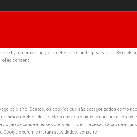
nce by remembering your preferences and repeat visits. By clicking 
rolled consent.
avega pelo site. Destes, os cookies que são categorizados como n
 usamos cookies de terceiros que nos ajudam a analisar e entende
pção de cancelar esses cookies. Porém, a desativação de alguns 
do Google operam e tratam seus dados, consulte: