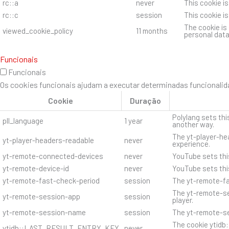
rc::a
never
This cookie i
rc::c
session
This cookie i
The cookie is
viewed_cookie_policy
11 months
personal data
Funcionais
Funcionais
Os cookies funcionais ajudam a executar determinadas funcionalida
Cookie
Duração
Polylang sets thi
pll_language
1 year
another way.
The yt-player-hea
yt-player-headers-readable
never
experience.
yt-remote-connected-devices
never
YouTube sets thi
yt-remote-device-id
never
YouTube sets thi
yt-remote-fast-check-period
session
The yt-remote-fa
The yt-remote-se
yt-remote-session-app
session
player.
yt-remote-session-name
session
The yt-remote-se
The cookie ytidb
ytidb::LAST_RESULT_ENTRY_KEY
never