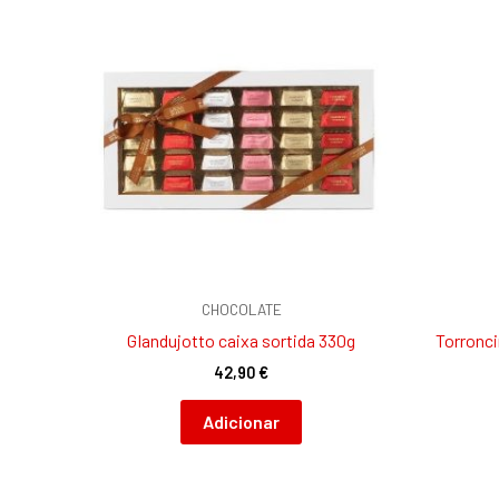
CHOCOLATE
GIandujotto caixa sortida 330g
Torronci
42,90
€
Adicionar