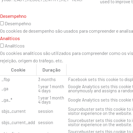
used to improve t
Desempehno
Desempehno
Os cookies de desempenho são usados ​​para compreender e analisar 
Analíticos
Analíticos
Os cookies analíticos são utilizados para compreender como os vi
rejeição, origem do tráfego, etc.
Cookie
Duração
_fbp
3 months
Facebook sets this cookie to disp
1 year 1 month
Google Analytics sets this cookie 
_ga
4 days
anonymously and assigns a random
1 year 1 month
_ga_*
Google Analytics sets this cookie
4 days
Sourcebuster sets this cookie to i
sbjs_current
session
visitor experience on the website.
Sourcebuster sets this cookie to i
sbjs_current_add
session
visitor experience on the website.
Sourcebuster sets this cookie to i