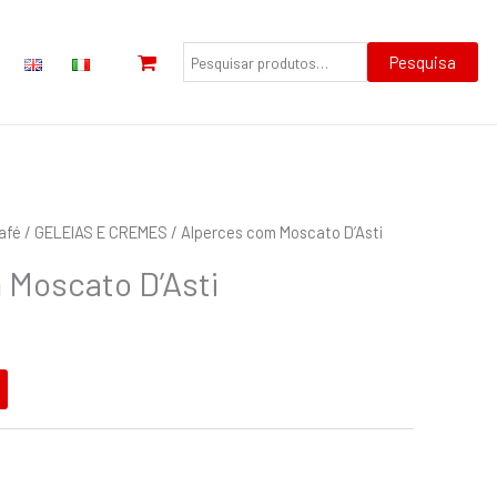
Pesquisar
por:
Pesquisa
Café
/
GELEIAS E CREMES
/ Alperces com Moscato D’Asti
 Moscato D’Asti