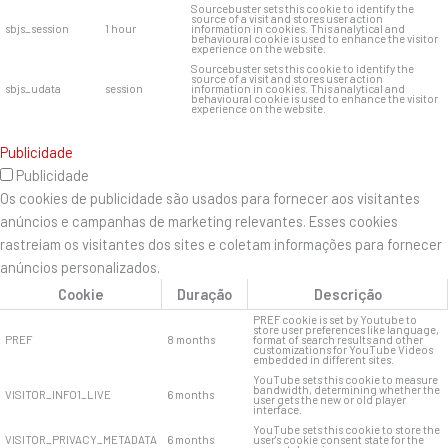
Sourcebuster sets this cookie to identify the
source of a visit and stores user action
sbjs_session
1 hour
information in cookies. This analytical and
behavioural cookie is used to enhance the visitor
experience on the website.
Sourcebuster sets this cookie to identify the
source of a visit and stores user action
sbjs_udata
session
information in cookies. This analytical and
behavioural cookie is used to enhance the visitor
experience on the website.
Publicidade
Publicidade
Os cookies de publicidade são usados ​​para fornecer aos visitantes
anúncios e campanhas de marketing relevantes. Esses cookies
rastreiam os visitantes dos sites e coletam informações para fornecer
anúncios personalizados.
Cookie
Duração
Descrição
PREF cookie is set by Youtube to
store user preferences like language,
PREF
8 months
format of search results and other
customizations for YouTube Videos
embedded in different sites.
YouTube sets this cookie to measure
bandwidth, determining whether the
VISITOR_INFO1_LIVE
6 months
user gets the new or old player
interface.
YouTube sets this cookie to store the
VISITOR_PRIVACY_METADATA
6 months
user's cookie consent state for the