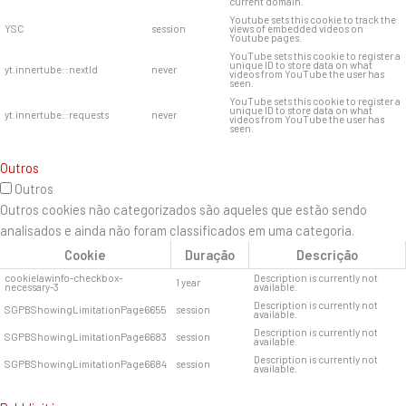
current domain.
Youtube sets this cookie to track the
YSC
session
views of embedded videos on
Youtube pages.
YouTube sets this cookie to register a
unique ID to store data on what
yt.innertube::nextId
never
videos from YouTube the user has
seen.
YouTube sets this cookie to register a
unique ID to store data on what
yt.innertube::requests
never
videos from YouTube the user has
seen.
Outros
Outros
Outros cookies não categorizados são aqueles que estão sendo
analisados ​​e ainda não foram classificados em uma categoria.
Cookie
Duração
Descrição
cookielawinfo-checkbox-
Description is currently not
1 year
necessary-3
available.
Description is currently not
SGPBShowingLimitationPage6655
session
available.
Description is currently not
SGPBShowingLimitationPage6683
session
available.
Description is currently not
SGPBShowingLimitationPage6684
session
available.