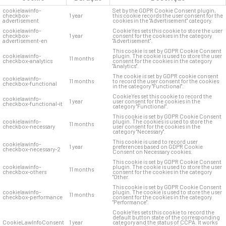
cookielawinfo-
Set by the GDPR Cookie Consent plugin,
checkbox-
1 year
this cookie records the user consent for the
advertisement
cookies in the "Advertisement" category.
cookielawinfo-
CookieYes sets this cookie to store the user
checkbox-
1 year
consent for the cookies in the category
advertisement-en
"Advertisement".
This cookie is set by GDPR Cookie Consent
cookielawinfo-
plugin. The cookie is used to store the user
11 months
checkbox-analytics
consent for the cookies in the category
"Analytics".
The cookie is set by GDPR cookie consent
cookielawinfo-
11 months
to record the user consent for the cookies
checkbox-functional
in the category "Functional".
CookieYes set this cookie to record the
cookielawinfo-
1 year
user consent for the cookies in the
checkbox-functional-it
category "Functional".
This cookie is set by GDPR Cookie Consent
cookielawinfo-
plugin. The cookies is used to store the
11 months
checkbox-necessary
user consent for the cookies in the
category "Necessary".
This cookie is used to record user
cookielawinfo-
1 year
preferences based on GDPR Cookie
checkbox-necessary-2
Consent on Necessary cookies.
This cookie is set by GDPR Cookie Consent
cookielawinfo-
plugin. The cookie is used to store the user
11 months
checkbox-others
consent for the cookies in the category
"Other.
This cookie is set by GDPR Cookie Consent
cookielawinfo-
plugin. The cookie is used to store the user
11 months
checkbox-performance
consent for the cookies in the category
"Performance".
CookieYes sets this cookie to record the
default button state of the corresponding
CookieLawInfoConsent
1 year
category and the status of CCPA. It works