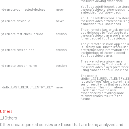
the user's viewing experience.
YouTube sets this cookie to store
yt-remote-connected-devices
never
the user's video preferences usin
embedded YouTube videos.
YouTube sets this cookie to store
yt-remote-device-id
never
the user's video preferences usin
embedded YouTube videos.
The yt-remote-fast-check-period
cookie is used by YouTube to sto
yt-remote-fast-check-period
session
the user's video player preference
for embedded YouTube videos.
The yt-remote-session-app cook
is used by YouTube to store user
yt-remote-session-app
session
preferences and information abo
the interface of the embedded
YouTube video player.
The yt-remote-session-name
cookie is used by YouTube to sto
yt-remote-session-name
session
the user's video player preference
using embedded YouTube video.
The cookie
ytidb::LAST_RESULT_ENTRY_K
is used by YouTube to store the l
search result entry that was click
ytidb::LAST_RESULT_ENTRY_KEY
never
by the user. This information is
used to improve the user
experience by providing more
relevant search results in the
future.
Others
Others
Other uncategorized cookies are those that are being analyzed and