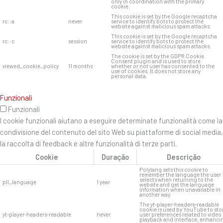
only in coordination with the primary
cookie.
This cookie is set by the Google recaptcha
rc::a
never
service to identify bots to protect the
website against malicious spam attacks.
This cookie is set by the Google recaptcha
rc::c
session
service to identify bots to protect the
website against malicious spam attacks.
The cookie is set by the GDPR Cookie
Consent plugin and is used to store
viewed_cookie_policy
11 months
whether or not user has consented to the
use of cookies. It does not store any
personal data.
Funzionali
Funzionali
I cookie funzionali aiutano a eseguire determinate funzionalità come la
condivisione del contenuto del sito Web su piattaforme di social media,
la raccolta di feedback e altre funzionalità di terze parti.
Cookie
Duração
Descrição
Polylang sets this cookie to
remember the language the user
selects when returning to the
pll_language
1 year
website and get the language
information when unavailable in
another way.
The yt-player-headers-readable
cookie is used by YouTube to sto
yt-player-headers-readable
never
user preferences related to video
playback and interface, enhanci