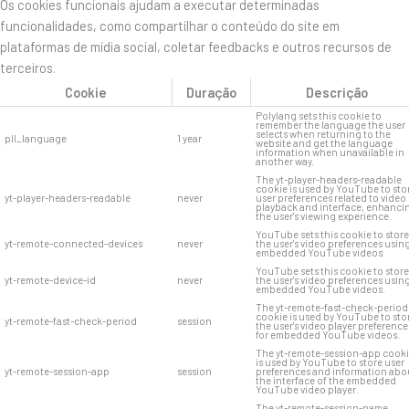
Os cookies funcionais ajudam a executar determinadas
funcionalidades, como compartilhar o conteúdo do site em
plataformas de mídia social, coletar feedbacks e outros recursos de
terceiros.
Cookie
Duração
Descrição
Polylang sets this cookie to
remember the language the user
selects when returning to the
pll_language
1 year
website and get the language
information when unavailable in
another way.
The yt-player-headers-readable
cookie is used by YouTube to sto
yt-player-headers-readable
never
user preferences related to video
playback and interface, enhanci
the user's viewing experience.
YouTube sets this cookie to store
yt-remote-connected-devices
never
the user's video preferences usin
embedded YouTube videos.
YouTube sets this cookie to store
yt-remote-device-id
never
the user's video preferences usin
embedded YouTube videos.
The yt-remote-fast-check-period
cookie is used by YouTube to sto
yt-remote-fast-check-period
session
the user's video player preference
for embedded YouTube videos.
The yt-remote-session-app cook
is used by YouTube to store user
yt-remote-session-app
session
preferences and information abo
the interface of the embedded
YouTube video player.
The yt-remote-session-name