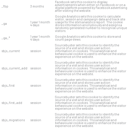
Facebook sets this cookie to display
advertisements when either on Facebook or on a
_fbp
3 months
digital platform powered by Facebook advertising
after visiting the website.
Google Analytics sets this cookie to calculate
visitor, session and campaign data and track site
1 year 1 month
usage for the site's analytics report. The cookie
_ga
4 days
stores information anonymously and assigns a
randomly generated number to recognise unique
visitors.
1 year 1 month
Google Analytics sets this cookie to store and
_ga_*
4 days
count page views.
Sourcebuster sets this cookie to identify the
source of a visit and stores user action
sbjs_current
session
information in cookies. This analytical and
behavioural cookie is used to enhance the visitor
experience on the website.
Sourcebuster sets this cookie to identify the
source of a visit and stores user action
sbjs_current_add
session
information in cookies. This analytical and
behavioural cookie is used to enhance the visitor
experience on the website.
Sourcebuster sets this cookie to identify the
source of a visit and stores user action
sbjs_first
session
information in cookies. This analytical and
behavioural cookie is used to enhance the visitor
experience on the website.
Sourcebuster sets this cookie to identify the
source of a visit and stores user action
sbjs_first_add
session
information in cookies. This analytical and
behavioural cookie is used to enhance the visitor
experience on the website.
Sourcebuster sets this cookie to identify the
source of a visit and stores user action
sbjs_migrations
session
information in cookies. This analytical and
behavioural cookie is used to enhance the visitor
experience on the website.