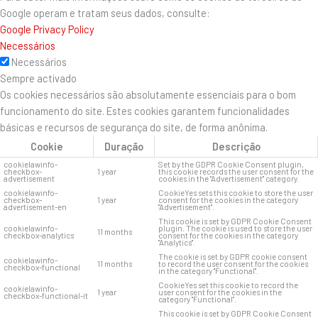
Google operam e tratam seus dados, consulte:
Google Privacy Policy
Necessários
Necessários
Sempre activado
Os cookies necessários são absolutamente essenciais para o bom
funcionamento do site. Estes cookies garantem funcionalidades
básicas e recursos de segurança do site, de forma anônima.
Cookie
Duração
Descrição
cookielawinfo-
Set by the GDPR Cookie Consent plugin,
checkbox-
1 year
this cookie records the user consent for the
advertisement
cookies in the "Advertisement" category.
cookielawinfo-
CookieYes sets this cookie to store the user
checkbox-
1 year
consent for the cookies in the category
advertisement-en
"Advertisement".
This cookie is set by GDPR Cookie Consent
cookielawinfo-
plugin. The cookie is used to store the user
11 months
checkbox-analytics
consent for the cookies in the category
"Analytics".
The cookie is set by GDPR cookie consent
cookielawinfo-
11 months
to record the user consent for the cookies
checkbox-functional
in the category "Functional".
CookieYes set this cookie to record the
cookielawinfo-
1 year
user consent for the cookies in the
checkbox-functional-it
category "Functional".
This cookie is set by GDPR Cookie Consent