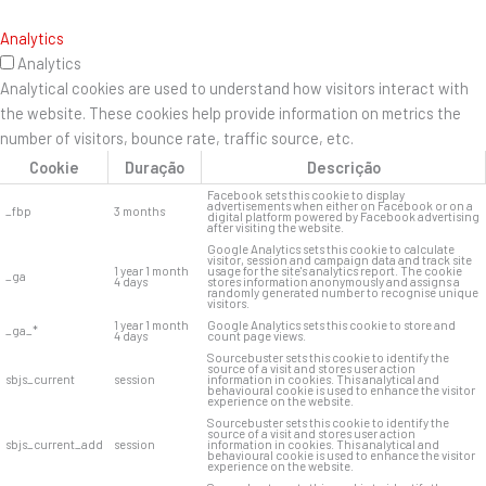
Analytics
Analytics
Analytical cookies are used to understand how visitors interact with
the website. These cookies help provide information on metrics the
number of visitors, bounce rate, traffic source, etc.
Cookie
Duração
Descrição
Facebook sets this cookie to display
advertisements when either on Facebook or on a
_fbp
3 months
digital platform powered by Facebook advertising
after visiting the website.
Google Analytics sets this cookie to calculate
visitor, session and campaign data and track site
1 year 1 month
usage for the site's analytics report. The cookie
_ga
4 days
stores information anonymously and assigns a
randomly generated number to recognise unique
visitors.
1 year 1 month
Google Analytics sets this cookie to store and
_ga_*
4 days
count page views.
Sourcebuster sets this cookie to identify the
source of a visit and stores user action
sbjs_current
session
information in cookies. This analytical and
behavioural cookie is used to enhance the visitor
experience on the website.
Sourcebuster sets this cookie to identify the
source of a visit and stores user action
sbjs_current_add
session
information in cookies. This analytical and
behavioural cookie is used to enhance the visitor
experience on the website.