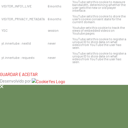
YouTube sets this cookie to measure
bandwidth, determining whether the
VISITOR_INFO1_LIVE
6 months
user gets the new or old player
interface.
YouTube sets this cookie to store the
VISITOR_PRIVACY_METADATA
6 months
user's cookie consent state for the
current domain.
Youtube sets this cookie to track the
YSC
session
views of embedded videos on
Youtube pages.
YouTube sets this cookie to register a
unique ID to store data on what
yt.innertube::nextId
never
videos from YouTube the user has
seen.
YouTube sets this cookie to register a
unique ID to store data on what
yt.innertube::requests
never
videos from YouTube the user has
seen.
GUARDAR E ACEITAR
Desenvolvido por