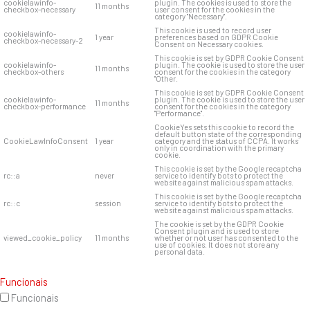
cookielawinfo-
plugin. The cookies is used to store the
11 months
checkbox-necessary
user consent for the cookies in the
category "Necessary".
This cookie is used to record user
cookielawinfo-
1 year
preferences based on GDPR Cookie
checkbox-necessary-2
Consent on Necessary cookies.
This cookie is set by GDPR Cookie Consent
cookielawinfo-
plugin. The cookie is used to store the user
11 months
checkbox-others
consent for the cookies in the category
"Other.
This cookie is set by GDPR Cookie Consent
cookielawinfo-
plugin. The cookie is used to store the user
11 months
checkbox-performance
consent for the cookies in the category
"Performance".
CookieYes sets this cookie to record the
default button state of the corresponding
CookieLawInfoConsent
1 year
category and the status of CCPA. It works
only in coordination with the primary
cookie.
This cookie is set by the Google recaptcha
rc::a
never
service to identify bots to protect the
website against malicious spam attacks.
This cookie is set by the Google recaptcha
rc::c
session
service to identify bots to protect the
website against malicious spam attacks.
The cookie is set by the GDPR Cookie
Consent plugin and is used to store
viewed_cookie_policy
11 months
whether or not user has consented to the
use of cookies. It does not store any
personal data.
Funcionais
Funcionais