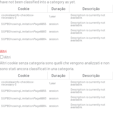
have not been classified into a category as yet.
Cookie
Duração
Descrição
cookielawinfo-checkbox-
Description is currently not
1 year
necessary-3
available.
Description is currently not
SGPBShowingLimitationPage6655
session
available.
Description is currently not
SGPBShowingLimitationPage6683
session
available.
Description is currently not
SGPBShowingLimitationPage6684
session
available.
Altri
Altri
Altri cookie senza categoria sono quelli che vengono analizzati e non
sono stati ancora classificati in una categoria.
Cookie
Duração
Descrição
cookielawinfo-checkbox-
Description is currently not
1 year
necessary-3
available.
Description is currently not
SGPBShowingLimitationPage6655
session
available.
Description is currently not
SGPBShowingLimitationPage6683
session
available.
Description is currently not
SGPBShowingLimitationPage6684
session
available.