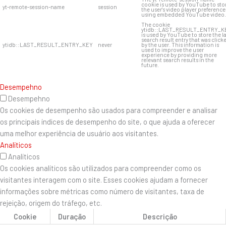
cookie is used by YouTube to sto
yt-remote-session-name
session
the user's video player preference
using embedded YouTube video.
The cookie
ytidb::LAST_RESULT_ENTRY_K
is used by YouTube to store the l
search result entry that was click
ytidb::LAST_RESULT_ENTRY_KEY
never
by the user. This information is
used to improve the user
experience by providing more
relevant search results in the
future.
Desempehno
Desempehno
Os cookies de desempenho são usados ​​para compreender e analisar
os principais índices de desempenho do site, o que ajuda a oferecer
uma melhor experiência de usuário aos visitantes.
Analíticos
Analíticos
Os cookies analíticos são utilizados para compreender como os
visitantes interagem com o site. Esses cookies ajudam a fornecer
informações sobre métricas como número de visitantes, taxa de
rejeição, origem do tráfego, etc.
Cookie
Duração
Descrição