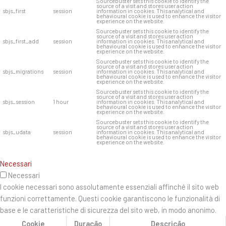
Sourcebuster sets this cookie to identify the
source of a visit and stores user action
sbjs_first
session
information in cookies. This analytical and
behavioural cookie is used to enhance the visitor
experience on the website.
Sourcebuster sets this cookie to identify the
source of a visit and stores user action
sbjs_first_add
session
information in cookies. This analytical and
behavioural cookie is used to enhance the visitor
experience on the website.
Sourcebuster sets this cookie to identify the
source of a visit and stores user action
sbjs_migrations
session
information in cookies. This analytical and
behavioural cookie is used to enhance the visitor
experience on the website.
Sourcebuster sets this cookie to identify the
source of a visit and stores user action
sbjs_session
1 hour
information in cookies. This analytical and
behavioural cookie is used to enhance the visitor
experience on the website.
Sourcebuster sets this cookie to identify the
source of a visit and stores user action
sbjs_udata
session
information in cookies. This analytical and
behavioural cookie is used to enhance the visitor
experience on the website.
Necessari
Necessari
I cookie necessari sono assolutamente essenziali affinché il sito web
funzioni correttamente. Questi cookie garantiscono le funzionalità di
base e le caratteristiche di sicurezza del sito web, in modo anonimo.
Cookie
Duração
Descrição