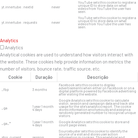
YouTube sets this cookie to register a
unique ID to store data on what
yt.innertube::nextId
never
videos from YouTube the user has
seen.
YouTube sets this cookie to register a
unique ID to store data on what
yt.innertube::requests
never
videos from YouTube the user has
seen.
Analytics
Analytics
Analytical cookies are used to understand how visitors interact with
the website. These cookies help provide information on metrics the
number of visitors, bounce rate, traffic source, etc.
Cookie
Duração
Descrição
Facebook sets this cookie to display
advertisements when either on Facebook or on a
_fbp
3 months
digital platform powered by Facebook advertising
after visiting the website.
Google Analytics sets this cookie to calculate
visitor, session and campaign data and track site
1 year 1 month
usage for the site's analytics report. The cookie
_ga
4 days
stores information anonymously and assigns a
randomly generated number to recognise unique
visitors.
1 year 1 month
Google Analytics sets this cookie to store and
_ga_*
4 days
count page views.
Sourcebuster sets this cookie to identify the
source of a visit and stores user action
sbjs_current
session
information in cookies. This analytical and