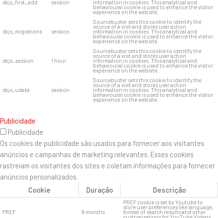
sbjs_first_add
session
information in cookies. This analytical and
behavioural cookie is used to enhance the visitor
experience on the website.
Sourcebuster sets this cookie to identify the
source of a visit and stores user action
sbjs_migrations
session
information in cookies. This analytical and
behavioural cookie is used to enhance the visitor
experience on the website.
Sourcebuster sets this cookie to identify the
source of a visit and stores user action
sbjs_session
1 hour
information in cookies. This analytical and
behavioural cookie is used to enhance the visitor
experience on the website.
Sourcebuster sets this cookie to identify the
source of a visit and stores user action
sbjs_udata
session
information in cookies. This analytical and
behavioural cookie is used to enhance the visitor
experience on the website.
Publicidade
Publicidade
Os cookies de publicidade são usados ​​para fornecer aos visitantes
anúncios e campanhas de marketing relevantes. Esses cookies
rastreiam os visitantes dos sites e coletam informações para fornecer
anúncios personalizados.
Cookie
Duração
Descrição
PREF cookie is set by Youtube to
store user preferences like language,
PREF
8 months
format of search results and other
customizations for YouTube Videos