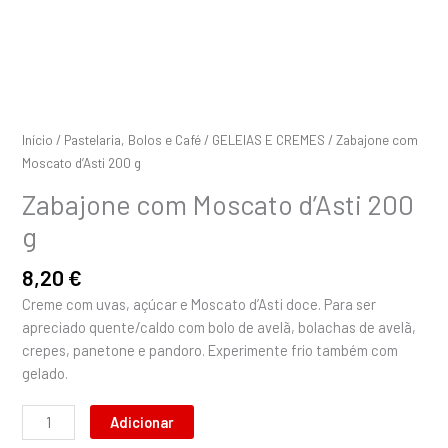
Início
/
Pastelaria, Bolos e Café
/
GELEIAS E CREMES
/ Zabajone com
Moscato d’Asti 200 g
Zabajone com Moscato d’Asti 200
g
8,20
€
Creme com uvas, açúcar e Moscato d’Asti doce. Para ser
apreciado quente/caldo com bolo de avelã, bolachas de avelã,
crepes, panetone e pandoro. Experimente frio também com
gelado.
Adicionar