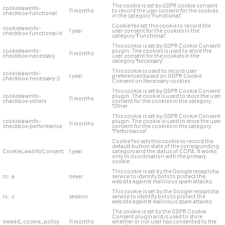
The cookie is set by GDPR cookie consent
cookielawinfo-
11 months
to record the user consent for the cookies
checkbox-functional
in the category "Functional".
CookieYes set this cookie to record the
cookielawinfo-
1 year
user consent for the cookies in the
checkbox-functional-it
category "Functional".
This cookie is set by GDPR Cookie Consent
cookielawinfo-
plugin. The cookies is used to store the
11 months
checkbox-necessary
user consent for the cookies in the
category "Necessary".
This cookie is used to record user
cookielawinfo-
1 year
preferences based on GDPR Cookie
checkbox-necessary-2
Consent on Necessary cookies.
This cookie is set by GDPR Cookie Consent
cookielawinfo-
plugin. The cookie is used to store the user
11 months
checkbox-others
consent for the cookies in the category
"Other.
This cookie is set by GDPR Cookie Consent
cookielawinfo-
plugin. The cookie is used to store the user
11 months
checkbox-performance
consent for the cookies in the category
"Performance".
CookieYes sets this cookie to record the
default button state of the corresponding
CookieLawInfoConsent
1 year
category and the status of CCPA. It works
only in coordination with the primary
cookie.
This cookie is set by the Google recaptcha
rc::a
never
service to identify bots to protect the
website against malicious spam attacks.
This cookie is set by the Google recaptcha
rc::c
session
service to identify bots to protect the
website against malicious spam attacks.
The cookie is set by the GDPR Cookie
Consent plugin and is used to store
viewed_cookie_policy
11 months
whether or not user has consented to the