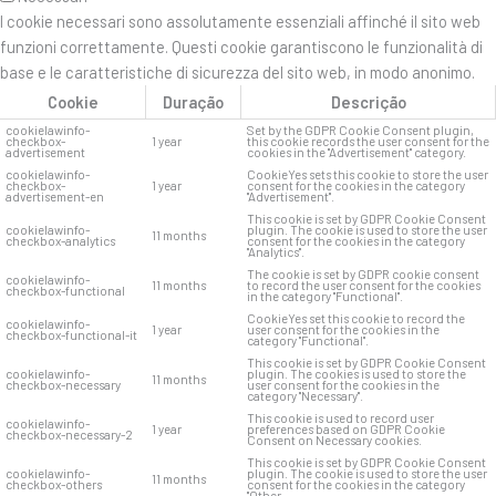
I cookie necessari sono assolutamente essenziali affinché il sito web
funzioni correttamente. Questi cookie garantiscono le funzionalità di
base e le caratteristiche di sicurezza del sito web, in modo anonimo.
Cookie
Duração
Descrição
cookielawinfo-
Set by the GDPR Cookie Consent plugin,
checkbox-
1 year
this cookie records the user consent for the
advertisement
cookies in the "Advertisement" category.
cookielawinfo-
CookieYes sets this cookie to store the user
checkbox-
1 year
consent for the cookies in the category
advertisement-en
"Advertisement".
This cookie is set by GDPR Cookie Consent
cookielawinfo-
plugin. The cookie is used to store the user
11 months
checkbox-analytics
consent for the cookies in the category
"Analytics".
The cookie is set by GDPR cookie consent
cookielawinfo-
11 months
to record the user consent for the cookies
checkbox-functional
in the category "Functional".
CookieYes set this cookie to record the
cookielawinfo-
1 year
user consent for the cookies in the
checkbox-functional-it
category "Functional".
This cookie is set by GDPR Cookie Consent
cookielawinfo-
plugin. The cookies is used to store the
11 months
checkbox-necessary
user consent for the cookies in the
category "Necessary".
This cookie is used to record user
cookielawinfo-
1 year
preferences based on GDPR Cookie
checkbox-necessary-2
Consent on Necessary cookies.
This cookie is set by GDPR Cookie Consent
cookielawinfo-
plugin. The cookie is used to store the user
11 months
checkbox-others
consent for the cookies in the category
"Other.