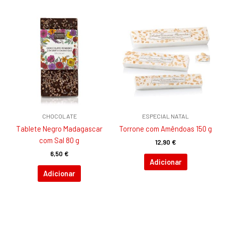
CHOCOLATE
ESPECIAL NATAL
Tablete Negro Madagascar
Torrone com Amêndoas 150 g
com Sal 80 g
12,90
€
6,50
€
Adicionar
Adicionar