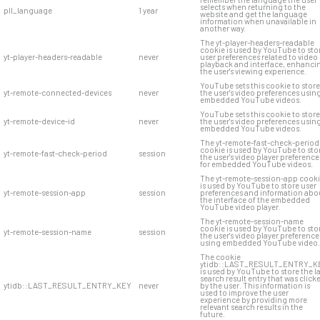
selects when returning to the
pll_language
1 year
website and get the language
information when unavailable in
another way.
The yt-player-headers-readable
cookie is used by YouTube to sto
yt-player-headers-readable
never
user preferences related to video
playback and interface, enhanci
the user's viewing experience.
YouTube sets this cookie to store
yt-remote-connected-devices
never
the user's video preferences usin
embedded YouTube videos.
YouTube sets this cookie to store
yt-remote-device-id
never
the user's video preferences usin
embedded YouTube videos.
The yt-remote-fast-check-period
cookie is used by YouTube to sto
yt-remote-fast-check-period
session
the user's video player preference
for embedded YouTube videos.
The yt-remote-session-app cook
is used by YouTube to store user
yt-remote-session-app
session
preferences and information abo
the interface of the embedded
YouTube video player.
The yt-remote-session-name
cookie is used by YouTube to sto
yt-remote-session-name
session
the user's video player preference
using embedded YouTube video.
The cookie
ytidb::LAST_RESULT_ENTRY_K
is used by YouTube to store the l
search result entry that was click
ytidb::LAST_RESULT_ENTRY_KEY
never
by the user. This information is
used to improve the user
experience by providing more
relevant search results in the
future.