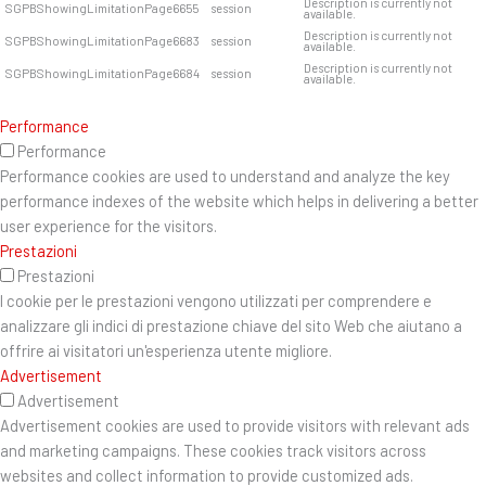
Description is currently not
SGPBShowingLimitationPage6655
session
available.
Description is currently not
SGPBShowingLimitationPage6683
session
available.
Description is currently not
SGPBShowingLimitationPage6684
session
available.
Performance
Performance
Performance cookies are used to understand and analyze the key
performance indexes of the website which helps in delivering a better
user experience for the visitors.
Prestazioni
Prestazioni
I cookie per le prestazioni vengono utilizzati per comprendere e
analizzare gli indici di prestazione chiave del sito Web che aiutano a
offrire ai visitatori un'esperienza utente migliore.
Advertisement
Advertisement
Advertisement cookies are used to provide visitors with relevant ads
and marketing campaigns. These cookies track visitors across
websites and collect information to provide customized ads.