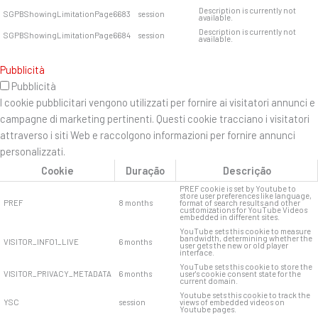
Description is currently not
SGPBShowingLimitationPage6683
session
available.
Description is currently not
SGPBShowingLimitationPage6684
session
available.
Pubblicità
Pubblicità
I cookie pubblicitari vengono utilizzati per fornire ai visitatori annunci e
campagne di marketing pertinenti. Questi cookie tracciano i visitatori
attraverso i siti Web e raccolgono informazioni per fornire annunci
personalizzati.
Cookie
Duração
Descrição
PREF cookie is set by Youtube to
store user preferences like language,
PREF
8 months
format of search results and other
customizations for YouTube Videos
embedded in different sites.
YouTube sets this cookie to measure
bandwidth, determining whether the
VISITOR_INFO1_LIVE
6 months
user gets the new or old player
interface.
YouTube sets this cookie to store the
VISITOR_PRIVACY_METADATA
6 months
user's cookie consent state for the
current domain.
Youtube sets this cookie to track the
YSC
session
views of embedded videos on
Youtube pages.