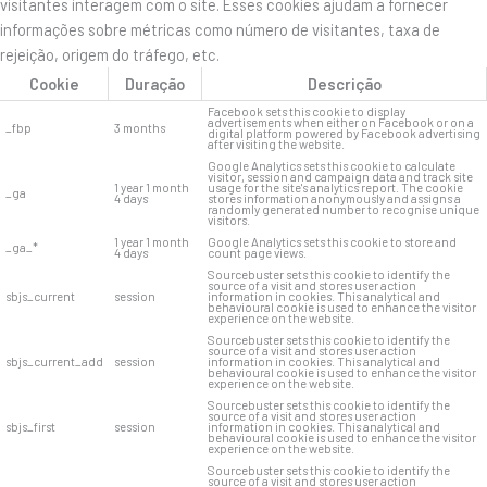
visitantes interagem com o site. Esses cookies ajudam a fornecer
informações sobre métricas como número de visitantes, taxa de
rejeição, origem do tráfego, etc.
Cookie
Duração
Descrição
Facebook sets this cookie to display
advertisements when either on Facebook or on a
_fbp
3 months
digital platform powered by Facebook advertising
after visiting the website.
Google Analytics sets this cookie to calculate
visitor, session and campaign data and track site
1 year 1 month
usage for the site's analytics report. The cookie
_ga
4 days
stores information anonymously and assigns a
randomly generated number to recognise unique
visitors.
1 year 1 month
Google Analytics sets this cookie to store and
_ga_*
4 days
count page views.
Sourcebuster sets this cookie to identify the
source of a visit and stores user action
sbjs_current
session
information in cookies. This analytical and
behavioural cookie is used to enhance the visitor
experience on the website.
Sourcebuster sets this cookie to identify the
source of a visit and stores user action
sbjs_current_add
session
information in cookies. This analytical and
behavioural cookie is used to enhance the visitor
experience on the website.
Sourcebuster sets this cookie to identify the
source of a visit and stores user action
sbjs_first
session
information in cookies. This analytical and
behavioural cookie is used to enhance the visitor
experience on the website.
Sourcebuster sets this cookie to identify the
source of a visit and stores user action