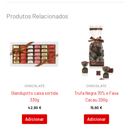
Produtos Relacionados
CHOCOLATE
CHOCOLATE
GIandujotto caixa sortida
Trufa Negra 70% e Fava
330g
Cacau 200g
42,90
€
15,90
€
Adicionar
Adicionar