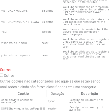
embedded in different sites.
YouTube sets this cookie to measure
bandwidth, determining whether the
VISITOR_INFO1_LIVE
6 months
user gets the new or old player
interface.
YouTube sets this cookie to store the
VISITOR_PRIVACY_METADATA
6 months
user's cookie consent state for the
current domain.
Youtube sets this cookie to track the
YSC
session
views of embedded videos on
Youtube pages.
YouTube sets this cookie to register a
unique ID to store data on what
yt.innertube::nextId
never
videos from YouTube the user has
seen.
YouTube sets this cookie to register a
unique ID to store data on what
yt.innertube::requests
never
videos from YouTube the user has
seen.
Outros
Outros
Outros cookies não categorizados são aqueles que estão sendo
analisados ​​e ainda não foram classificados em uma categoria.
Cookie
Duração
Descrição
cookielawinfo-checkbox-
Description is currently not
1 year
necessary-3
available.
Description is currently not
SGPBShowingLimitationPage6655
session
available.