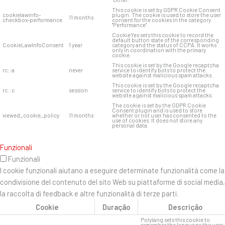
This cookie is set by GDPR Cookie Consent
cookielawinfo-
plugin. The cookie is used to store the user
11 months
checkbox-performance
consent for the cookies in the category
"Performance".
CookieYes sets this cookie to record the
default button state of the corresponding
CookieLawInfoConsent
1 year
category and the status of CCPA. It works
only in coordination with the primary
cookie.
This cookie is set by the Google recaptcha
rc::a
never
service to identify bots to protect the
website against malicious spam attacks.
This cookie is set by the Google recaptcha
rc::c
session
service to identify bots to protect the
website against malicious spam attacks.
The cookie is set by the GDPR Cookie
Consent plugin and is used to store
viewed_cookie_policy
11 months
whether or not user has consented to the
use of cookies. It does not store any
personal data.
Funzionali
Funzionali
I cookie funzionali aiutano a eseguire determinate funzionalità come la
condivisione del contenuto del sito Web su piattaforme di social media,
la raccolta di feedback e altre funzionalità di terze parti.
Cookie
Duração
Descrição
Polylang sets this cookie to
remember the language the user