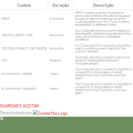
Cookie
Duração
Descrição
PREF cookie is set by Youtube to
store user preferences like language,
PREF
8 months
format of search results and other
customizations for YouTube Videos
embedded in different sites.
YouTube sets this cookie to measure
bandwidth, determining whether the
VISITOR_INFO1_LIVE
6 months
user gets the new or old player
interface.
YouTube sets this cookie to store the
VISITOR_PRIVACY_METADATA
6 months
user's cookie consent state for the
current domain.
Youtube sets this cookie to track the
YSC
session
views of embedded videos on
Youtube pages.
YouTube sets this cookie to register a
unique ID to store data on what
yt.innertube::nextId
never
videos from YouTube the user has
seen.
YouTube sets this cookie to register a
unique ID to store data on what
yt.innertube::requests
never
videos from YouTube the user has
seen.
GUARDAR E ACEITAR
Desenvolvido por