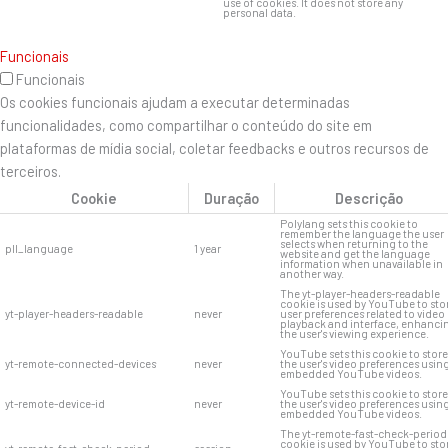
use of cookies. It does not store any
personal data.
Funcionais
Funcionais
Os cookies funcionais ajudam a executar determinadas
funcionalidades, como compartilhar o conteúdo do site em
plataformas de mídia social, coletar feedbacks e outros recursos de
terceiros.
Cookie
Duração
Descrição
Polylang sets this cookie to
remember the language the user
selects when returning to the
pll_language
1 year
website and get the language
information when unavailable in
another way.
The yt-player-headers-readable
cookie is used by YouTube to sto
yt-player-headers-readable
never
user preferences related to video
playback and interface, enhanci
the user's viewing experience.
YouTube sets this cookie to store
yt-remote-connected-devices
never
the user's video preferences usin
embedded YouTube videos.
YouTube sets this cookie to store
yt-remote-device-id
never
the user's video preferences usin
embedded YouTube videos.
The yt-remote-fast-check-period
cookie is used by YouTube to sto