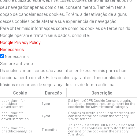
seu navegador apenas com o seu consentimento. Também tem a
opção de cancelar esses cookies. Porém, a desativação de alguns
desses cookies pode afetar a sua experiência de navegação.
Para obter mais informações sobre como os cookies de terceiros do
Google operam e tratam seus dados, consulte:
Google Privacy Policy
Necessários
Necessários
Sempre activado
Os cookies necessários são absolutamente essenciais para o bom
funcionamento do site. Estes cookies garantem funcionalidades
básicas e recursos de segurança do site, de forma anônima.
Cookie
Duração
Descrição
cookielawinfo-
Set by the GDPR Cookie Consent plugin,
checkbox-
1 year
this cookie records the user consent for the
advertisement
cookies in the "Advertisement" category.
cookielawinfo-
CookieYes sets this cookie to store the user
checkbox-
1 year
consent for the cookies in the category
advertisement-en
"Advertisement".
This cookie is set by GDPR Cookie Consent
cookielawinfo-
plugin. The cookie is used to store the user
11 months
checkbox-analytics
consent for the cookies in the category
"Analytics".