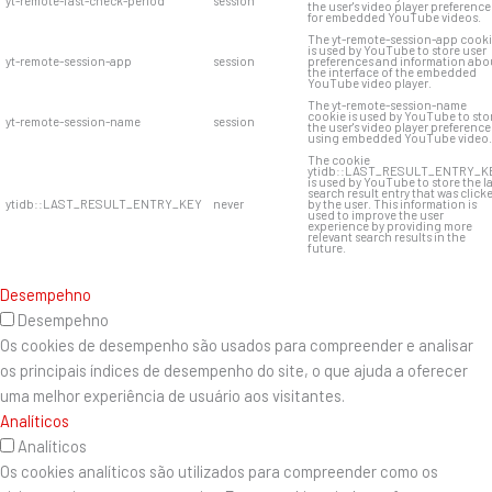
yt-remote-fast-check-period
session
the user's video player preference
for embedded YouTube videos.
The yt-remote-session-app cook
is used by YouTube to store user
yt-remote-session-app
session
preferences and information abo
the interface of the embedded
YouTube video player.
The yt-remote-session-name
cookie is used by YouTube to sto
yt-remote-session-name
session
the user's video player preference
using embedded YouTube video.
The cookie
ytidb::LAST_RESULT_ENTRY_K
is used by YouTube to store the l
search result entry that was click
ytidb::LAST_RESULT_ENTRY_KEY
never
by the user. This information is
used to improve the user
experience by providing more
relevant search results in the
future.
Desempehno
Desempehno
Os cookies de desempenho são usados ​​para compreender e analisar
os principais índices de desempenho do site, o que ajuda a oferecer
uma melhor experiência de usuário aos visitantes.
Analíticos
Analíticos
Os cookies analíticos são utilizados para compreender como os