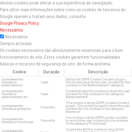
desses cookies pode afetar a sua experiência de navegação.
Para obter mais informações sobre como os cookies de terceiros do
Google operam e tratam seus dados, consulte:
Google Privacy Policy
Necessários
Necessários
Sempre activado
Os cookies necessários são absolutamente essenciais para o bom
funcionamento do site. Estes cookies garantem funcionalidades
básicas e recursos de segurança do site, de forma anônima.
Cookie
Duração
Descrição
cookielawinfo-
Set by the GDPR Cookie Consent plugin,
checkbox-
1 year
this cookie records the user consent for the
advertisement
cookies in the "Advertisement" category.
cookielawinfo-
CookieYes sets this cookie to store the user
checkbox-
1 year
consent for the cookies in the category
advertisement-en
"Advertisement".
This cookie is set by GDPR Cookie Consent
cookielawinfo-
plugin. The cookie is used to store the user
11 months
checkbox-analytics
consent for the cookies in the category
"Analytics".
The cookie is set by GDPR cookie consent
cookielawinfo-
11 months
to record the user consent for the cookies
checkbox-functional
in the category "Functional".
CookieYes set this cookie to record the
cookielawinfo-