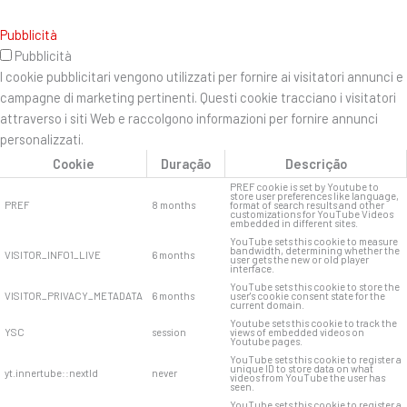
Pubblicità
Pubblicità
I cookie pubblicitari vengono utilizzati per fornire ai visitatori annunci e
campagne di marketing pertinenti. Questi cookie tracciano i visitatori
attraverso i siti Web e raccolgono informazioni per fornire annunci
personalizzati.
Cookie
Duração
Descrição
PREF cookie is set by Youtube to
store user preferences like language,
PREF
8 months
format of search results and other
customizations for YouTube Videos
embedded in different sites.
YouTube sets this cookie to measure
bandwidth, determining whether the
VISITOR_INFO1_LIVE
6 months
user gets the new or old player
interface.
YouTube sets this cookie to store the
VISITOR_PRIVACY_METADATA
6 months
user's cookie consent state for the
current domain.
Youtube sets this cookie to track the
YSC
session
views of embedded videos on
Youtube pages.
YouTube sets this cookie to register a
unique ID to store data on what
yt.innertube::nextId
never
videos from YouTube the user has
seen.
YouTube sets this cookie to register a