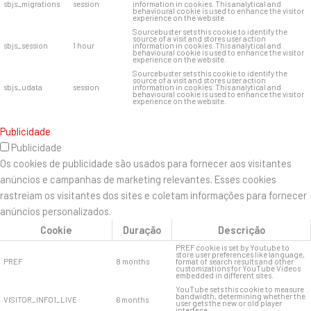
sbjs_migrations
session
information in cookies. This analytical and
behavioural cookie is used to enhance the visitor
experience on the website.
Sourcebuster sets this cookie to identify the
source of a visit and stores user action
sbjs_session
1 hour
information in cookies. This analytical and
behavioural cookie is used to enhance the visitor
experience on the website.
Sourcebuster sets this cookie to identify the
source of a visit and stores user action
sbjs_udata
session
information in cookies. This analytical and
behavioural cookie is used to enhance the visitor
experience on the website.
Publicidade
Publicidade
Os cookies de publicidade são usados ​​para fornecer aos visitantes
anúncios e campanhas de marketing relevantes. Esses cookies
rastreiam os visitantes dos sites e coletam informações para fornecer
anúncios personalizados.
Cookie
Duração
Descrição
PREF cookie is set by Youtube to
store user preferences like language,
PREF
8 months
format of search results and other
customizations for YouTube Videos
embedded in different sites.
YouTube sets this cookie to measure
bandwidth, determining whether the
VISITOR_INFO1_LIVE
6 months
user gets the new or old player
interface.