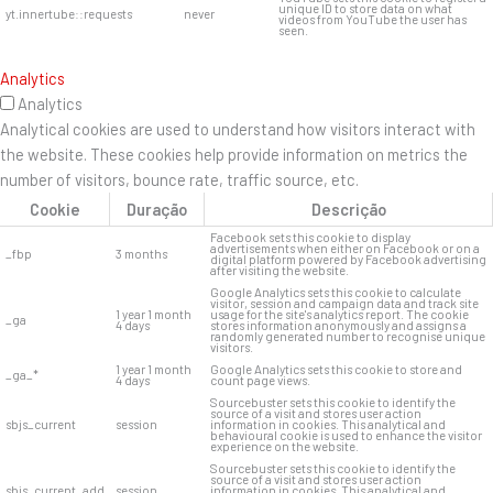
unique ID to store data on what
yt.innertube::requests
never
videos from YouTube the user has
seen.
Analytics
Analytics
Analytical cookies are used to understand how visitors interact with
the website. These cookies help provide information on metrics the
number of visitors, bounce rate, traffic source, etc.
Cookie
Duração
Descrição
Facebook sets this cookie to display
advertisements when either on Facebook or on a
_fbp
3 months
digital platform powered by Facebook advertising
after visiting the website.
Google Analytics sets this cookie to calculate
visitor, session and campaign data and track site
1 year 1 month
usage for the site's analytics report. The cookie
_ga
4 days
stores information anonymously and assigns a
randomly generated number to recognise unique
visitors.
1 year 1 month
Google Analytics sets this cookie to store and
_ga_*
4 days
count page views.
Sourcebuster sets this cookie to identify the
source of a visit and stores user action
sbjs_current
session
information in cookies. This analytical and
behavioural cookie is used to enhance the visitor
experience on the website.
Sourcebuster sets this cookie to identify the
source of a visit and stores user action
sbjs_current_add
session
information in cookies. This analytical and