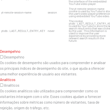
the interface of the embedded
YouTube video player.
The yt-remote-session-name
cookie is used by YouTube to sto
yt-remote-session-name
session
the user's video player preference
using embedded YouTube video.
The cookie
ytidb::LAST_RESULT_ENTRY_K
is used by YouTube to store the l
search result entry that was click
ytidb::LAST_RESULT_ENTRY_KEY
never
by the user. This information is
used to improve the user
experience by providing more
relevant search results in the
future.
Desempehno
Desempehno
Os cookies de desempenho são usados ​​para compreender e analisar
os principais índices de desempenho do site, o que ajuda a oferecer
uma melhor experiência de usuário aos visitantes.
Analíticos
Analíticos
Os cookies analíticos são utilizados para compreender como os
visitantes interagem com o site. Esses cookies ajudam a fornecer
informações sobre métricas como número de visitantes, taxa de
rejeição, origem do tráfego, etc.