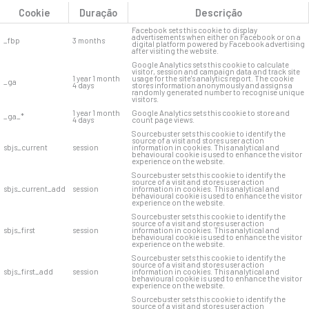
Cookie
Duração
Descrição
Facebook sets this cookie to display
advertisements when either on Facebook or on a
_fbp
3 months
digital platform powered by Facebook advertising
after visiting the website.
Google Analytics sets this cookie to calculate
visitor, session and campaign data and track site
1 year 1 month
usage for the site's analytics report. The cookie
_ga
4 days
stores information anonymously and assigns a
randomly generated number to recognise unique
visitors.
1 year 1 month
Google Analytics sets this cookie to store and
_ga_*
4 days
count page views.
Sourcebuster sets this cookie to identify the
source of a visit and stores user action
sbjs_current
session
information in cookies. This analytical and
behavioural cookie is used to enhance the visitor
experience on the website.
Sourcebuster sets this cookie to identify the
source of a visit and stores user action
sbjs_current_add
session
information in cookies. This analytical and
behavioural cookie is used to enhance the visitor
experience on the website.
Sourcebuster sets this cookie to identify the
source of a visit and stores user action
sbjs_first
session
information in cookies. This analytical and
behavioural cookie is used to enhance the visitor
experience on the website.
Sourcebuster sets this cookie to identify the
source of a visit and stores user action
sbjs_first_add
session
information in cookies. This analytical and
behavioural cookie is used to enhance the visitor
experience on the website.
Sourcebuster sets this cookie to identify the
source of a visit and stores user action