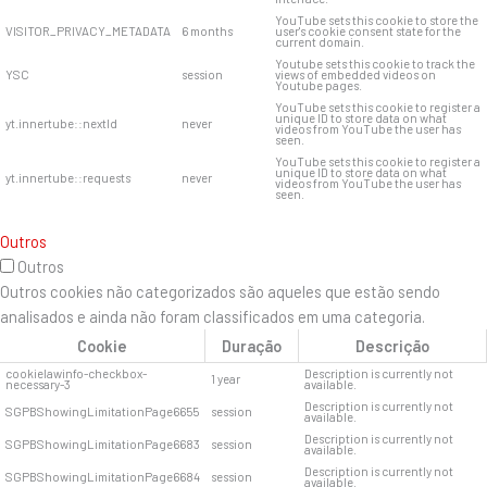
YouTube sets this cookie to store the
VISITOR_PRIVACY_METADATA
6 months
user's cookie consent state for the
current domain.
Youtube sets this cookie to track the
YSC
session
views of embedded videos on
Youtube pages.
YouTube sets this cookie to register a
unique ID to store data on what
yt.innertube::nextId
never
videos from YouTube the user has
seen.
YouTube sets this cookie to register a
unique ID to store data on what
yt.innertube::requests
never
videos from YouTube the user has
seen.
Outros
Outros
Outros cookies não categorizados são aqueles que estão sendo
analisados ​​e ainda não foram classificados em uma categoria.
Cookie
Duração
Descrição
cookielawinfo-checkbox-
Description is currently not
1 year
necessary-3
available.
Description is currently not
SGPBShowingLimitationPage6655
session
available.
Description is currently not
SGPBShowingLimitationPage6683
session
available.
Description is currently not
SGPBShowingLimitationPage6684
session
available.