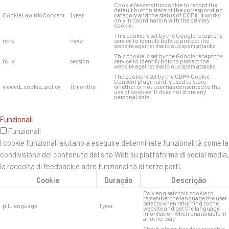
CookieYes sets this cookie to record the
default button state of the corresponding
CookieLawInfoConsent
1 year
category and the status of CCPA. It works
only in coordination with the primary
cookie.
This cookie is set by the Google recaptcha
rc::a
never
service to identify bots to protect the
website against malicious spam attacks.
This cookie is set by the Google recaptcha
rc::c
session
service to identify bots to protect the
website against malicious spam attacks.
The cookie is set by the GDPR Cookie
Consent plugin and is used to store
viewed_cookie_policy
11 months
whether or not user has consented to the
use of cookies. It does not store any
personal data.
Funzionali
Funzionali
I cookie funzionali aiutano a eseguire determinate funzionalità come la
condivisione del contenuto del sito Web su piattaforme di social media,
la raccolta di feedback e altre funzionalità di terze parti.
Cookie
Duração
Descrição
Polylang sets this cookie to
remember the language the user
selects when returning to the
pll_language
1 year
website and get the language
information when unavailable in
another way.
The yt-player-headers-readable