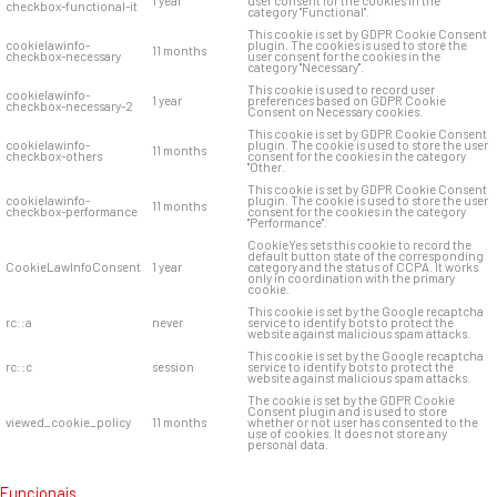
1 year
user consent for the cookies in the
checkbox-functional-it
category "Functional".
This cookie is set by GDPR Cookie Consent
cookielawinfo-
plugin. The cookies is used to store the
11 months
checkbox-necessary
user consent for the cookies in the
category "Necessary".
This cookie is used to record user
cookielawinfo-
1 year
preferences based on GDPR Cookie
checkbox-necessary-2
Consent on Necessary cookies.
This cookie is set by GDPR Cookie Consent
cookielawinfo-
plugin. The cookie is used to store the user
11 months
checkbox-others
consent for the cookies in the category
"Other.
This cookie is set by GDPR Cookie Consent
cookielawinfo-
plugin. The cookie is used to store the user
11 months
checkbox-performance
consent for the cookies in the category
"Performance".
CookieYes sets this cookie to record the
default button state of the corresponding
CookieLawInfoConsent
1 year
category and the status of CCPA. It works
only in coordination with the primary
cookie.
This cookie is set by the Google recaptcha
rc::a
never
service to identify bots to protect the
website against malicious spam attacks.
This cookie is set by the Google recaptcha
rc::c
session
service to identify bots to protect the
website against malicious spam attacks.
The cookie is set by the GDPR Cookie
Consent plugin and is used to store
viewed_cookie_policy
11 months
whether or not user has consented to the
use of cookies. It does not store any
personal data.
Funcionais