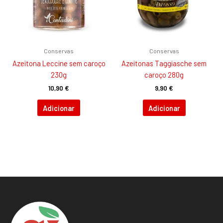
Conservas
Conservas
Azeitona Leccine sem caroço
Azeitonas Taggiasche sem
230g
caroço 280g
10,90
€
9,90
€
Adicionar
Adicionar