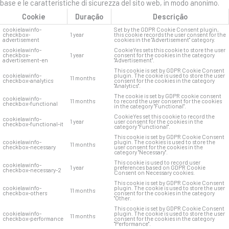
base e le caratteristiche di sicurezza del sito web, in modo anonimo.
Cookie
Duração
Descrição
cookielawinfo-
Set by the GDPR Cookie Consent plugin,
checkbox-
1 year
this cookie records the user consent for the
advertisement
cookies in the "Advertisement" category.
cookielawinfo-
CookieYes sets this cookie to store the user
checkbox-
1 year
consent for the cookies in the category
advertisement-en
"Advertisement".
This cookie is set by GDPR Cookie Consent
cookielawinfo-
plugin. The cookie is used to store the user
11 months
checkbox-analytics
consent for the cookies in the category
"Analytics".
The cookie is set by GDPR cookie consent
cookielawinfo-
11 months
to record the user consent for the cookies
checkbox-functional
in the category "Functional".
CookieYes set this cookie to record the
cookielawinfo-
1 year
user consent for the cookies in the
checkbox-functional-it
category "Functional".
This cookie is set by GDPR Cookie Consent
cookielawinfo-
plugin. The cookies is used to store the
11 months
checkbox-necessary
user consent for the cookies in the
category "Necessary".
This cookie is used to record user
cookielawinfo-
1 year
preferences based on GDPR Cookie
checkbox-necessary-2
Consent on Necessary cookies.
This cookie is set by GDPR Cookie Consent
cookielawinfo-
plugin. The cookie is used to store the user
11 months
checkbox-others
consent for the cookies in the category
"Other.
This cookie is set by GDPR Cookie Consent
cookielawinfo-
plugin. The cookie is used to store the user
11 months
checkbox-performance
consent for the cookies in the category
"Performance".