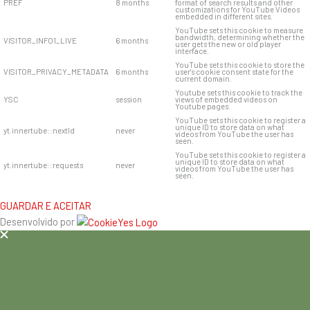
PREF
8 months
format of search results and other
customizations for YouTube Videos
embedded in different sites.
YouTube sets this cookie to measure
bandwidth, determining whether the
VISITOR_INFO1_LIVE
6 months
user gets the new or old player
interface.
YouTube sets this cookie to store the
VISITOR_PRIVACY_METADATA
6 months
user's cookie consent state for the
current domain.
Youtube sets this cookie to track the
YSC
session
views of embedded videos on
Youtube pages.
YouTube sets this cookie to register a
unique ID to store data on what
yt.innertube::nextId
never
videos from YouTube the user has
seen.
YouTube sets this cookie to register a
unique ID to store data on what
yt.innertube::requests
never
videos from YouTube the user has
seen.
GUARDAR E ACEITAR
Desenvolvido por