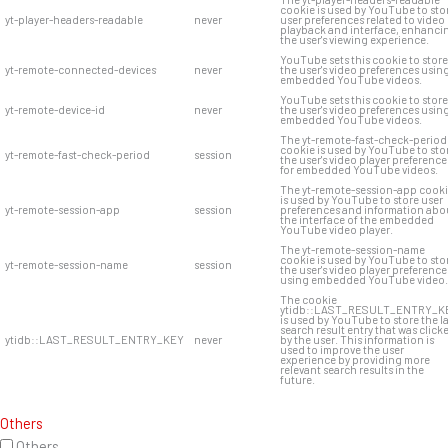
cookie is used by YouTube to sto
yt-player-headers-readable
never
user preferences related to video
playback and interface, enhanci
the user's viewing experience.
YouTube sets this cookie to store
yt-remote-connected-devices
never
the user's video preferences usin
embedded YouTube videos.
YouTube sets this cookie to store
yt-remote-device-id
never
the user's video preferences usin
embedded YouTube videos.
The yt-remote-fast-check-period
cookie is used by YouTube to sto
yt-remote-fast-check-period
session
the user's video player preference
for embedded YouTube videos.
The yt-remote-session-app cook
is used by YouTube to store user
yt-remote-session-app
session
preferences and information abo
the interface of the embedded
YouTube video player.
The yt-remote-session-name
cookie is used by YouTube to sto
yt-remote-session-name
session
the user's video player preference
using embedded YouTube video.
The cookie
ytidb::LAST_RESULT_ENTRY_K
is used by YouTube to store the l
search result entry that was click
ytidb::LAST_RESULT_ENTRY_KEY
never
by the user. This information is
used to improve the user
experience by providing more
relevant search results in the
future.
Others
Others