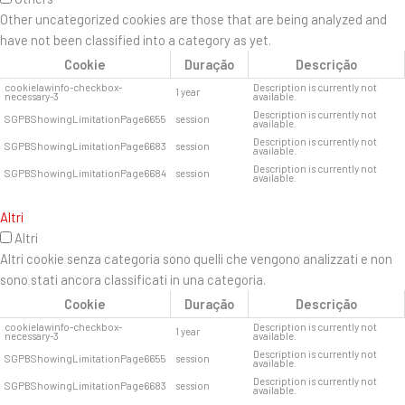
Other uncategorized cookies are those that are being analyzed and
have not been classified into a category as yet.
Cookie
Duração
Descrição
cookielawinfo-checkbox-
Description is currently not
1 year
necessary-3
available.
Description is currently not
SGPBShowingLimitationPage6655
session
available.
Description is currently not
SGPBShowingLimitationPage6683
session
available.
Description is currently not
SGPBShowingLimitationPage6684
session
available.
Altri
Altri
Altri cookie senza categoria sono quelli che vengono analizzati e non
sono stati ancora classificati in una categoria.
Cookie
Duração
Descrição
cookielawinfo-checkbox-
Description is currently not
1 year
necessary-3
available.
Description is currently not
SGPBShowingLimitationPage6655
session
available.
Description is currently not
SGPBShowingLimitationPage6683
session
available.