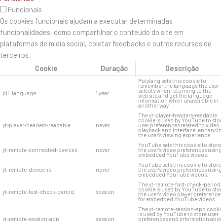
Funcionais
Os cookies funcionais ajudam a executar determinadas
funcionalidades, como compartilhar o conteúdo do site em
plataformas de mídia social, coletar feedbacks e outros recursos de
terceiros.
Cookie
Duração
Descrição
Polylang sets this cookie to
remember the language the user
selects when returning to the
pll_language
1 year
website and get the language
information when unavailable in
another way.
The yt-player-headers-readable
cookie is used by YouTube to sto
yt-player-headers-readable
never
user preferences related to video
playback and interface, enhanci
the user's viewing experience.
YouTube sets this cookie to store
yt-remote-connected-devices
never
the user's video preferences usin
embedded YouTube videos.
YouTube sets this cookie to store
yt-remote-device-id
never
the user's video preferences usin
embedded YouTube videos.
The yt-remote-fast-check-period
cookie is used by YouTube to sto
yt-remote-fast-check-period
session
the user's video player preference
for embedded YouTube videos.
The yt-remote-session-app cook
is used by YouTube to store user
yt-remote-session-app
session
preferences and information abo