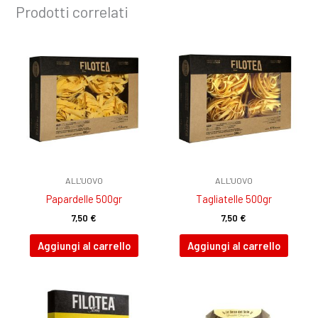
Prodotti correlati
ALL'UOVO
ALL'UOVO
Papardelle 500gr
Tagliatelle 500gr
7,50
€
7,50
€
Aggiungi al carrello
Aggiungi al carrello