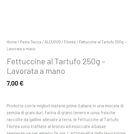
Home
/
Pasta Secca
/
ALL'UOVO
/
Filotea
/ Fettuccine al Tartufo 250g –
Lavorata a mano
Fettuccine al Tartufo 250g –
Lavorata a mano
7,00
€
Prodotte con le migliori materie prime italiane in una miscela di
semola di grani duri, farina di grano tenero e uova fresche
raccolte da galline allevate a terra, le Fettuccine al Tartufo
Filotea sono trafilate al bronzo ed essiccate a basse
temperature per almeno 24 ore. L’artigianalità della lavorazione