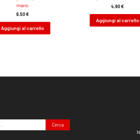
mano
4,90
€
6,50
€
Aggiungi al carrello
Aggiungi al carrello
Cerca
N