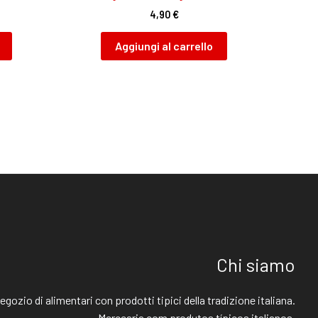
4,90
€
Aggiungi al carrello
Chi siamo
egozio di alimentari con prodotti tipici della tradizione italiana.
Mercearia com produtos típicos italianos.