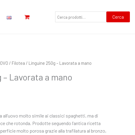
Cerca:
Cerca
UOVO
/
Filotea
/ Linguine 250g – Lavorata a mano
 – Lavorata a mano
all’uovo molto simile ai classici spaghetti, ma di
ce che rotonda. Prodotte seguendo l’antica ricetta
erficie molto porosa grazie alla trafilatura al bronzo,