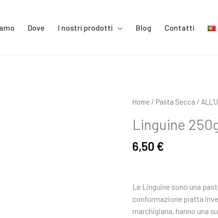
iamo
Dove
I nostri prodotti
Blog
Contatti
Linguine
Home
/
Pasta Secca
/
ALL'
250g
Linguine 250g
-
Lavorata
6,50
€
a
mano
quantità
Le Linguine sono una pasta 
conformazione piatta inve
marchigiana, hanno una sup