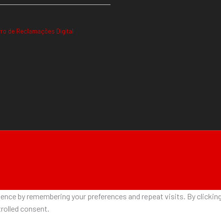
vro de Reclamações Digital
nce by remembering your preferences and repeat visits. By clicking 
rolled consent.