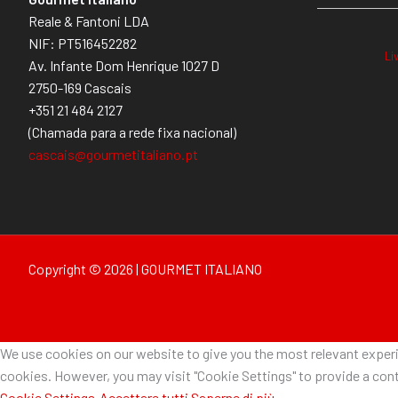
Reale & Fantoni LDA
NIF: PT516452282
Li
Av. Infante Dom Henrique 1027 D
2750-169 Cascais
+351 21 484 2127
(Chamada para a rede fixa nacional)
cascais@gourmetitaliano.pt
Copyright © 2026 | GOURMET ITALIANO
We use cookies on our website to give you the most relevant experie
cookies. However, you may visit "Cookie Settings" to provide a cont
Cookie Settings
Accettare tutti
Saperne di più