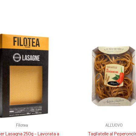
Filotea
ALL'UOVO
er Lasagna 250g – Lavorata a
Tagliatelle al Peperonc