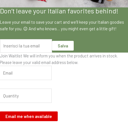
Don’t leave your Italian favorites behind!
Leave your email to save your cart and we’ll keep your Italian goodies
safe for you. 😉 And who knows… you might even get a little gift!
Salva
Join Waitlist
We will inform you when the product arrives in stock.
Please leave your valid email address below.
Email me when available