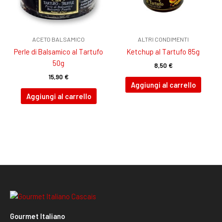
ACETO BALSAMICO
ALTRI CONDIMENTI
Perle di Balsamico al Tartufo
Ketchup al Tartufo 85g
50g
8,50
€
15,90
€
Aggiungi al carrello
Aggiungi al carrello
Gourmet Italiano