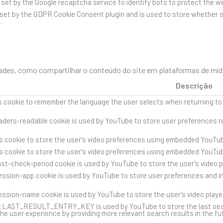
s set by the Google recaptcha service to identify bots to protect the 
 set by the GDPR Cookie Consent plugin and is used to store whether o
.
des, como compartilhar o conteúdo do site em plataformas de mídia 
Descrição
s cookie to remember the language the user selects when returning to
ders-readable cookie is used by YouTube to store user preferences re
s cookie to store the user's video preferences using embedded YouTub
s cookie to store the user's video preferences using embedded YouTub
st-check-period cookie is used by YouTube to store the user's video 
ssion-app cookie is used by YouTube to store user preferences and i
ssion-name cookie is used by YouTube to store the user's video play
::LAST_RESULT_ENTRY_KEY is used by YouTube to store the last search 
he user experience by providing more relevant search results in the fu