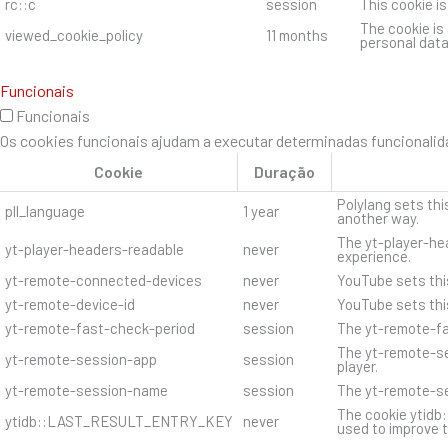
rc::c
session
This cookie i
The cookie is
viewed_cookie_policy
11 months
personal data
Funcionais
Funcionais
Os cookies funcionais ajudam a executar determinadas funcionalida
Cookie
Duração
Polylang sets thi
pll_language
1 year
another way.
The yt-player-hea
yt-player-headers-readable
never
experience.
yt-remote-connected-devices
never
YouTube sets thi
yt-remote-device-id
never
YouTube sets thi
yt-remote-fast-check-period
session
The yt-remote-fa
The yt-remote-se
yt-remote-session-app
session
player.
yt-remote-session-name
session
The yt-remote-se
The cookie ytidb
ytidb::LAST_RESULT_ENTRY_KEY
never
used to improve t