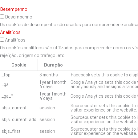
Desempehno
Desempehno
Os cookies de desempenho são usados ​​para compreender e analisar 
Analíticos
Analíticos
Os cookies analíticos são utilizados para compreender como os vi
rejeição, origem do tráfego, etc.
Cookie
Duração
_fbp
3 months
Facebook sets this cookie to disp
1 year 1 month
Google Analytics sets this cookie 
_ga
4 days
anonymously and assigns a random
1 year 1 month
_ga_*
Google Analytics sets this cookie
4 days
Sourcebuster sets this cookie to i
sbjs_current
session
visitor experience on the website.
Sourcebuster sets this cookie to i
sbjs_current_add
session
visitor experience on the website.
Sourcebuster sets this cookie to i
sbjs_first
session
visitor experience on the website.