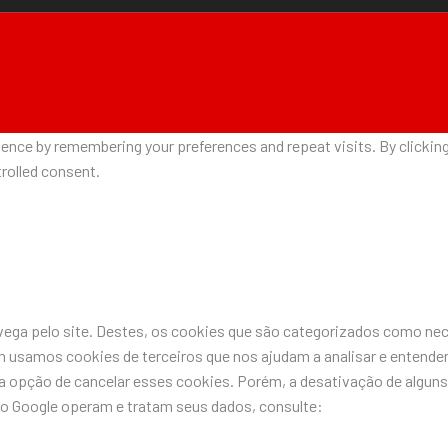
nce by remembering your preferences and repeat visits. By clicking 
rolled consent.
avega pelo site. Destes, os cookies que são categorizados como n
 usamos cookies de terceiros que nos ajudam a analisar e entende
pção de cancelar esses cookies. Porém, a desativação de alguns 
do Google operam e tratam seus dados, consulte: