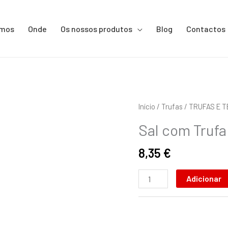
omos
Onde
Os nossos produtos
Blog
Contactos
Quantidade
Início
/
Trufas
/
TRUFAS E 
de
Sal com Trufa
Sal
com
8,35
€
Trufa
Adicionar