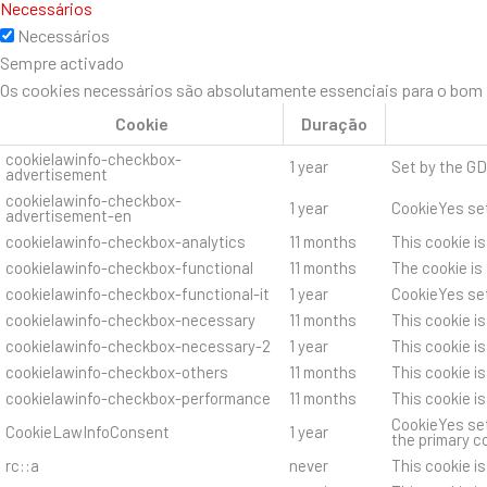
Necessários
Necessários
Sempre activado
Os cookies necessários são absolutamente essenciais para o bom f
Cookie
Duração
cookielawinfo-checkbox-
1 year
Set by the GD
advertisement
cookielawinfo-checkbox-
1 year
CookieYes set
advertisement-en
cookielawinfo-checkbox-analytics
11 months
This cookie i
cookielawinfo-checkbox-functional
11 months
The cookie is
cookielawinfo-checkbox-functional-it
1 year
CookieYes set
cookielawinfo-checkbox-necessary
11 months
This cookie i
cookielawinfo-checkbox-necessary-2
1 year
This cookie i
cookielawinfo-checkbox-others
11 months
This cookie i
cookielawinfo-checkbox-performance
11 months
This cookie i
CookieYes set
CookieLawInfoConsent
1 year
the primary c
rc::a
never
This cookie i