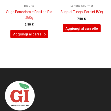
BioOrto
Langhe Gourmet
Sugo Pomodoro e Basilico Bio
Sugo al Funghi Porcini 180g
350g
7,50
€
8,90
€
Aggiungi al carrello
Aggiungi al carrello