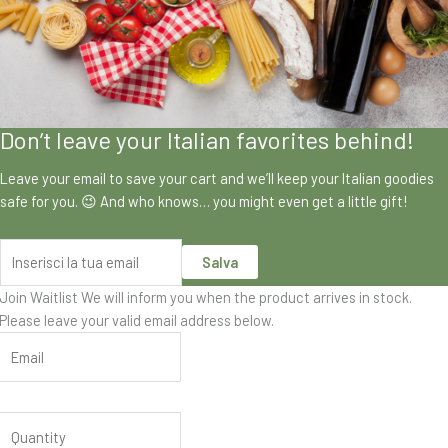
Don’t leave your Italian favorites behind!
Leave your email to save your cart and we’ll keep your Italian goodies
safe for you. 😉 And who knows… you might even get a little gift!
Salva
Join Waitlist
We will inform you when the product arrives in stock.
Please leave your valid email address below.