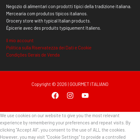
Negozio di alimentari con prodotti tipici della tradizione italiana.
Mercearia com produtos típicos italianos.
Grocery store with typical Italian products.
Épicerie avec des produits typiquement Italiens.
Il mio account
Politica sulla Riservatezza dei Dati e Cookie
Condições Gerais de Venda
Copyright © 2026 | GOURMET ITALIANO
We use cookies on our website to give you the most relevant
experience by remembering your preferences and repeat visits. By
clicking “Accept All”, you consent to the use of ALL the cookies.
However, you may visit "Cookie Settings" to provide a controlled