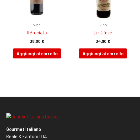
Vino
Vino
Il Bruciato
Le Difese
38,00
€
34,90
€
Aggiungi al carrello
Aggiungi al carrello
Gourmet Italiano
Reale & Fantoni LDA