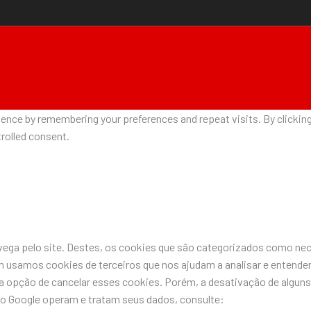
nce by remembering your preferences and repeat visits. By clicking 
rolled consent.
avega pelo site. Destes, os cookies que são categorizados como n
 usamos cookies de terceiros que nos ajudam a analisar e entende
pção de cancelar esses cookies. Porém, a desativação de alguns 
do Google operam e tratam seus dados, consulte: