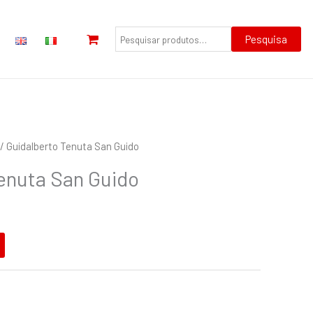
Pesquisar
por:
Pesquisa
/ Guidalberto Tenuta San Guido
enuta San Guido