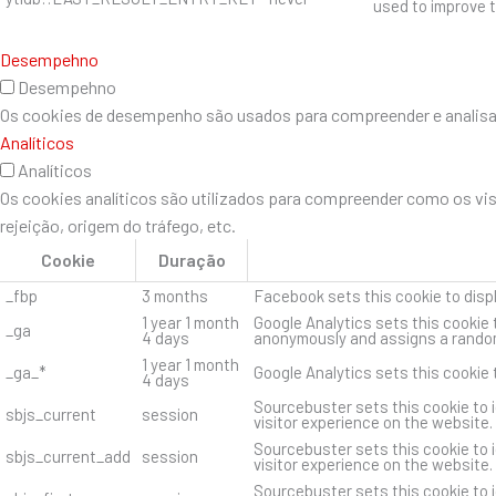
used to improve t
Desempehno
Desempehno
Os cookies de desempenho são usados ​​para compreender e analisar 
Analíticos
Analíticos
Os cookies analíticos são utilizados para compreender como os vi
rejeição, origem do tráfego, etc.
Cookie
Duração
_fbp
3 months
Facebook sets this cookie to disp
1 year 1 month
Google Analytics sets this cookie 
_ga
4 days
anonymously and assigns a random
1 year 1 month
_ga_*
Google Analytics sets this cookie
4 days
Sourcebuster sets this cookie to i
sbjs_current
session
visitor experience on the website.
Sourcebuster sets this cookie to i
sbjs_current_add
session
visitor experience on the website.
Sourcebuster sets this cookie to i