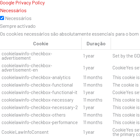
Google Privacy Policy
Necessários
Necessários
Sempre activado
Os cookies necessários são absolutamente essenciais para o bom f
Cookie
Duração
cookielawinfo-checkbox-
1 year
Set by the GD
advertisement
cookielawinfo-checkbox-
1 year
CookieYes set
advertisement-en
cookielawinfo-checkbox-analytics
11 months
This cookie i
cookielawinfo-checkbox-functional
11 months
The cookie is
cookielawinfo-checkbox-functional-it
1 year
CookieYes set
cookielawinfo-checkbox-necessary
11 months
This cookie i
cookielawinfo-checkbox-necessary-2
1 year
This cookie i
cookielawinfo-checkbox-others
11 months
This cookie i
cookielawinfo-checkbox-performance
11 months
This cookie i
CookieYes set
CookieLawInfoConsent
1 year
the primary c