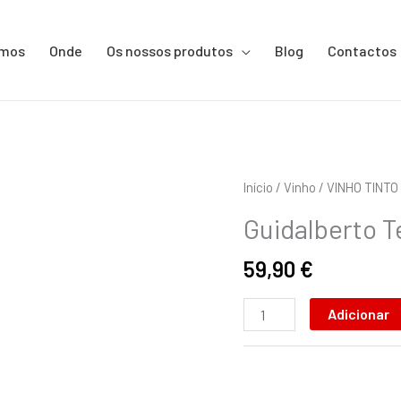
omos
Onde
Os nossos produtos
Blog
Contactos
Quantidade
Início
/
Vinho
/
VINHO TINTO
de
Guidalberto T
Guidalberto
Tenuta
59,90
€
San
Guido
Adicionar