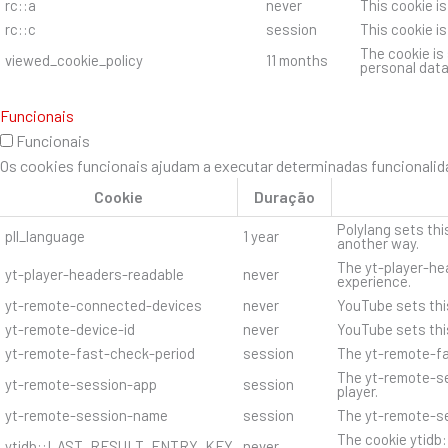
rc::a
never
This cookie i
rc::c
session
This cookie i
The cookie is
viewed_cookie_policy
11 months
personal data
Funcionais
Funcionais
Os cookies funcionais ajudam a executar determinadas funcionalida
Cookie
Duração
Polylang sets thi
pll_language
1 year
another way.
The yt-player-hea
yt-player-headers-readable
never
experience.
yt-remote-connected-devices
never
YouTube sets thi
yt-remote-device-id
never
YouTube sets thi
yt-remote-fast-check-period
session
The yt-remote-fa
The yt-remote-se
yt-remote-session-app
session
player.
yt-remote-session-name
session
The yt-remote-se
The cookie ytidb
ytidb::LAST_RESULT_ENTRY_KEY
never