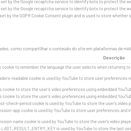
s set by the Google recaptcha service to identify bots to protect the 
s set by the Google recaptcha service to identify bots to protect the 
 set by the GDPR Cookie Consent plugin and is used to store whether o
.
des, como compartilhar o conteúdo do site em plataformas de mídia 
Descrição
s cookie to remember the language the user selects when returning to
ders-readable cookie is used by YouTube to store user preferences re
s cookie to store the user's video preferences using embedded YouTub
s cookie to store the user's video preferences using embedded YouTub
st-check-period cookie is used by YouTube to store the user's video 
ssion-app cookie is used by YouTube to store user preferences and i
ssion-name cookie is used by YouTube to store the user's video play
::LAST_RESULT_ENTRY_KEY is used by YouTube to store the last search 