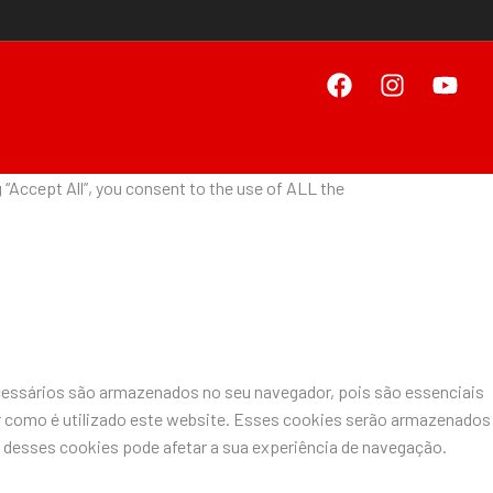
“Accept All”, you consent to the use of ALL the
ecessários são armazenados no seu navegador, pois são essenciais
r como é utilizado este website. Esses cookies serão armazenados
desses cookies pode afetar a sua experiência de navegação.