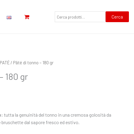
Cerca:
Cerca
PATÉ
/ Pâté di tonno – 180 gr
– 180 gr
e:
tutta la genuinità del tonno in una cremosa golosità da
e bruschette dal sapore fresco ed estivo.