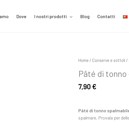
iamo
Dove
I nostri prodotti
Blog
Contatti
Pâté
Home
/
Conserve e sottoli
/
di
Pâté di tonno 
tonno
-
7,90
€
180
gr
quantità
Pâté
di tonno spalmabil
spalmare. Provala per dell