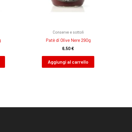
Conserve e sottoli
g
Patè di Olive Nere 290g
6,50
€
Aggiungi al carrello