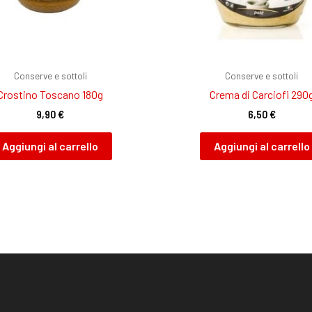
Conserve e sottoli
Conserve e sottoli
Crostino Toscano 180g
Crema di Carciofi 290
9,90
€
6,50
€
Aggiungi al carrello
Aggiungi al carrello