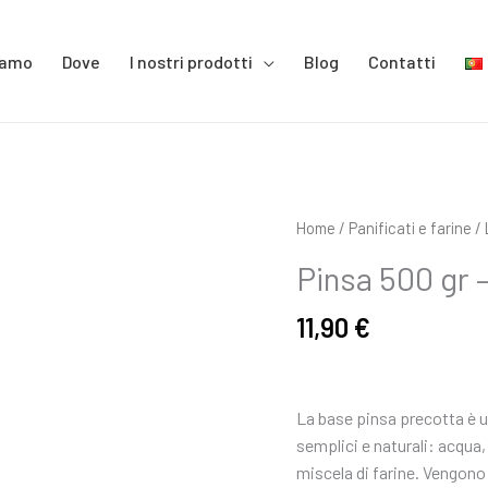
iamo
Dove
I nostri prodotti
Blog
Contatti
Pinsa
Home
/
Panificati e farine
/
500
Pinsa 500 gr –
gr
-
11,90
€
2
un
quantità
La base pinsa precotta è u
semplici e naturali: acqua, 
miscela di farine. Vengon