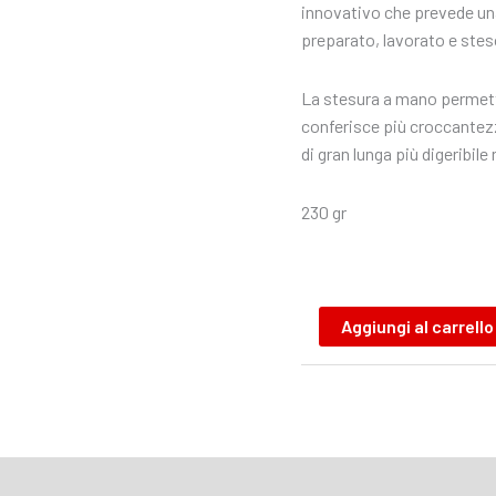
innovativo che prevede una 
preparato, lavorato e stes
La stesura a mano permette
conferisce più croccantezz
di gran lunga più digeribile
230 gr
Aggiungi al carrello