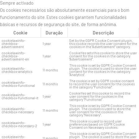
Sempre activado
Os cookies necessários são absolutamente essenciais para o bom
funcionamento do site. Estes cookies garantem funcionalidades
básicas e recursos de segurança do site, de forma anônima.
Cookie
Duração
Descrição
cookielawinfo-
Set by the GDPR Cookie Consent plugin,
checkbox-
1 year
this cookie records the user consent for the
advertisement
cookies in the "Advertisement" category.
cookielawinfo-
CookieYes sets this cookie to store the user
checkbox-
1 year
consent for the cookies in the category
advertisement-en
"Advertisement".
This cookie is set by GDPR Cookie Consent
cookielawinfo-
plugin. The cookie is used to store the user
11 months
checkbox-analytics
consent for the cookies in the category
"Analytics".
The cookie is set by GDPR cookie consent
cookielawinfo-
11 months
to record the user consent for the cookies
checkbox-functional
in the category "Functional".
CookieYes set this cookie to record the
cookielawinfo-
1 year
user consent for the cookies in the
checkbox-functional-it
category "Functional".
This cookie is set by GDPR Cookie Consent
cookielawinfo-
plugin. The cookies is used to store the
11 months
checkbox-necessary
user consent for the cookies in the
category "Necessary".
This cookie is used to record user
cookielawinfo-
1 year
preferences based on GDPR Cookie
checkbox-necessary-2
Consent on Necessary cookies.
This cookie is set by GDPR Cookie Consent
cookielawinfo-
plugin. The cookie is used to store the user
11 months