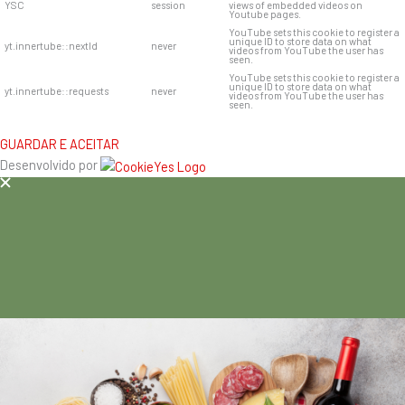
YSC
session
views of embedded videos on
Youtube pages.
YouTube sets this cookie to register a
unique ID to store data on what
yt.innertube::nextId
never
videos from YouTube the user has
seen.
YouTube sets this cookie to register a
unique ID to store data on what
yt.innertube::requests
never
videos from YouTube the user has
seen.
GUARDAR E ACEITAR
Desenvolvido por