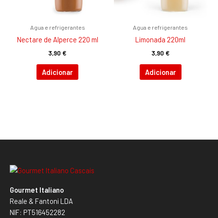
Agua e refrigerantes
Agua e refrigerantes
Nectare de Alperce 220 ml
Limonada 220ml
3,90
€
3,90
€
Adicionar
Adicionar
Gourmet Italiano
Reale & Fantoni LDA
NIF: PT516452282