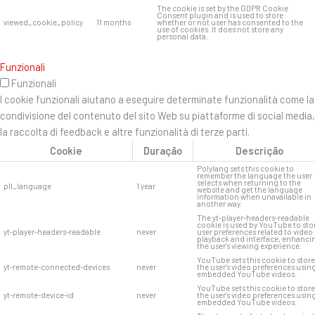
The cookie is set by the GDPR Cookie
Consent plugin and is used to store
viewed_cookie_policy
11 months
whether or not user has consented to the
use of cookies. It does not store any
personal data.
Funzionali
Funzionali
I cookie funzionali aiutano a eseguire determinate funzionalità come la
condivisione del contenuto del sito Web su piattaforme di social media,
la raccolta di feedback e altre funzionalità di terze parti.
Cookie
Duração
Descrição
Polylang sets this cookie to
remember the language the user
selects when returning to the
pll_language
1 year
website and get the language
information when unavailable in
another way.
The yt-player-headers-readable
cookie is used by YouTube to sto
yt-player-headers-readable
never
user preferences related to video
playback and interface, enhanci
the user's viewing experience.
YouTube sets this cookie to store
yt-remote-connected-devices
never
the user's video preferences usin
embedded YouTube videos.
YouTube sets this cookie to store
yt-remote-device-id
never
the user's video preferences usin
embedded YouTube videos.