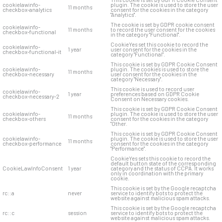
cookielawinfo-
plugin. The cookie is used to store the user
11 months
checkbox-analytics
consent for the cookies in the category
"Analytics".
The cookie is set by GDPR cookie consent
cookielawinfo-
11 months
to record the user consent for the cookies
checkbox-functional
in the category "Functional".
CookieYes set this cookie to record the
cookielawinfo-
1 year
user consent for the cookies in the
checkbox-functional-it
category "Functional".
This cookie is set by GDPR Cookie Consent
cookielawinfo-
plugin. The cookies is used to store the
11 months
checkbox-necessary
user consent for the cookies in the
category "Necessary".
This cookie is used to record user
cookielawinfo-
1 year
preferences based on GDPR Cookie
checkbox-necessary-2
Consent on Necessary cookies.
This cookie is set by GDPR Cookie Consent
cookielawinfo-
plugin. The cookie is used to store the user
11 months
checkbox-others
consent for the cookies in the category
"Other.
This cookie is set by GDPR Cookie Consent
cookielawinfo-
plugin. The cookie is used to store the user
11 months
checkbox-performance
consent for the cookies in the category
"Performance".
CookieYes sets this cookie to record the
default button state of the corresponding
CookieLawInfoConsent
1 year
category and the status of CCPA. It works
only in coordination with the primary
cookie.
This cookie is set by the Google recaptcha
rc::a
never
service to identify bots to protect the
website against malicious spam attacks.
This cookie is set by the Google recaptcha
rc::c
session
service to identify bots to protect the
website against malicious spam attacks.