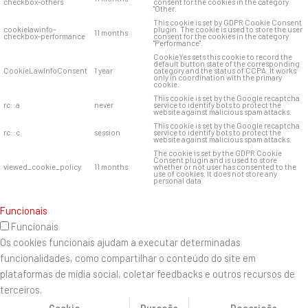
checkbox-others
consent for the cookies in the category
"Other.
This cookie is set by GDPR Cookie Consent
cookielawinfo-
plugin. The cookie is used to store the user
11 months
checkbox-performance
consent for the cookies in the category
"Performance".
CookieYes sets this cookie to record the
default button state of the corresponding
CookieLawInfoConsent
1 year
category and the status of CCPA. It works
only in coordination with the primary
cookie.
This cookie is set by the Google recaptcha
rc::a
never
service to identify bots to protect the
website against malicious spam attacks.
This cookie is set by the Google recaptcha
rc::c
session
service to identify bots to protect the
website against malicious spam attacks.
The cookie is set by the GDPR Cookie
Consent plugin and is used to store
viewed_cookie_policy
11 months
whether or not user has consented to the
use of cookies. It does not store any
personal data.
Funcionais
Funcionais
Os cookies funcionais ajudam a executar determinadas
funcionalidades, como compartilhar o conteúdo do site em
plataformas de mídia social, coletar feedbacks e outros recursos de
terceiros.