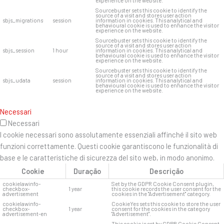
experience on the website.
Sourcebuster sets this cookie to identify the
source of a visit and stores user action
sbjs_migrations
session
information in cookies. This analytical and
behavioural cookie is used to enhance the visitor
experience on the website.
Sourcebuster sets this cookie to identify the
source of a visit and stores user action
sbjs_session
1 hour
information in cookies. This analytical and
behavioural cookie is used to enhance the visitor
experience on the website.
Sourcebuster sets this cookie to identify the
source of a visit and stores user action
sbjs_udata
session
information in cookies. This analytical and
behavioural cookie is used to enhance the visitor
experience on the website.
Necessari
Necessari
I cookie necessari sono assolutamente essenziali affinché il sito web
funzioni correttamente. Questi cookie garantiscono le funzionalità di
base e le caratteristiche di sicurezza del sito web, in modo anonimo.
Cookie
Duração
Descrição
cookielawinfo-
Set by the GDPR Cookie Consent plugin,
checkbox-
1 year
this cookie records the user consent for the
advertisement
cookies in the "Advertisement" category.
cookielawinfo-
CookieYes sets this cookie to store the user
checkbox-
1 year
consent for the cookies in the category
advertisement-en
"Advertisement".
This cookie is set by GDPR Cookie Consent