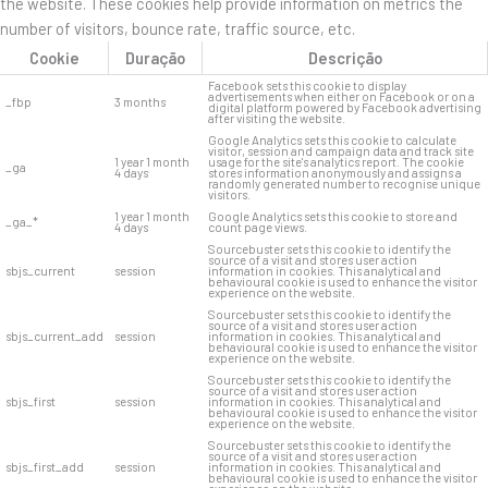
the website. These cookies help provide information on metrics the
number of visitors, bounce rate, traffic source, etc.
Cookie
Duração
Descrição
Facebook sets this cookie to display
advertisements when either on Facebook or on a
_fbp
3 months
digital platform powered by Facebook advertising
after visiting the website.
Google Analytics sets this cookie to calculate
visitor, session and campaign data and track site
1 year 1 month
usage for the site's analytics report. The cookie
_ga
4 days
stores information anonymously and assigns a
randomly generated number to recognise unique
visitors.
1 year 1 month
Google Analytics sets this cookie to store and
_ga_*
4 days
count page views.
Sourcebuster sets this cookie to identify the
source of a visit and stores user action
sbjs_current
session
information in cookies. This analytical and
behavioural cookie is used to enhance the visitor
experience on the website.
Sourcebuster sets this cookie to identify the
source of a visit and stores user action
sbjs_current_add
session
information in cookies. This analytical and
behavioural cookie is used to enhance the visitor
experience on the website.
Sourcebuster sets this cookie to identify the
source of a visit and stores user action
sbjs_first
session
information in cookies. This analytical and
behavioural cookie is used to enhance the visitor
experience on the website.
Sourcebuster sets this cookie to identify the
source of a visit and stores user action
sbjs_first_add
session
information in cookies. This analytical and
behavioural cookie is used to enhance the visitor