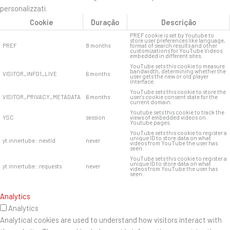
personalizzati.
Cookie
Duração
Descrição
PREF cookie is set by Youtube to
store user preferences like language,
PREF
8 months
format of search results and other
customizations for YouTube Videos
embedded in different sites.
YouTube sets this cookie to measure
bandwidth, determining whether the
VISITOR_INFO1_LIVE
6 months
user gets the new or old player
interface.
YouTube sets this cookie to store the
VISITOR_PRIVACY_METADATA
6 months
user's cookie consent state for the
current domain.
Youtube sets this cookie to track the
YSC
session
views of embedded videos on
Youtube pages.
YouTube sets this cookie to register a
unique ID to store data on what
yt.innertube::nextId
never
videos from YouTube the user has
seen.
YouTube sets this cookie to register a
unique ID to store data on what
yt.innertube::requests
never
videos from YouTube the user has
seen.
Analytics
Analytics
Analytical cookies are used to understand how visitors interact with