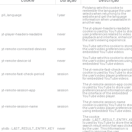
Cookie
Duração
Descrição
Polylang sets this cookie to
remember the language the user
selects when returning to the
pll_language
1 year
website and get the language
information when unavailable in
another way.
The yt-player-headers-readable
cookie is used by YouTube to sto
yt-player-headers-readable
never
user preferences related to video
playback and interface, enhanci
the user's viewing experience.
YouTube sets this cookie to store
yt-remote-connected-devices
never
the user's video preferences usin
embedded YouTube videos.
YouTube sets this cookie to store
yt-remote-device-id
never
the user's video preferences usin
embedded YouTube videos.
The yt-remote-fast-check-period
cookie is used by YouTube to sto
yt-remote-fast-check-period
session
the user's video player preference
for embedded YouTube videos.
The yt-remote-session-app cook
is used by YouTube to store user
yt-remote-session-app
session
preferences and information abo
the interface of the embedded
YouTube video player.
The yt-remote-session-name
cookie is used by YouTube to sto
yt-remote-session-name
session
the user's video player preference
using embedded YouTube video.
The cookie
ytidb::LAST_RESULT_ENTRY_K
is used by YouTube to store the l
search result entry that was click
ytidb::LAST_RESULT_ENTRY_KEY
never
by the user. This information is
used to improve the user