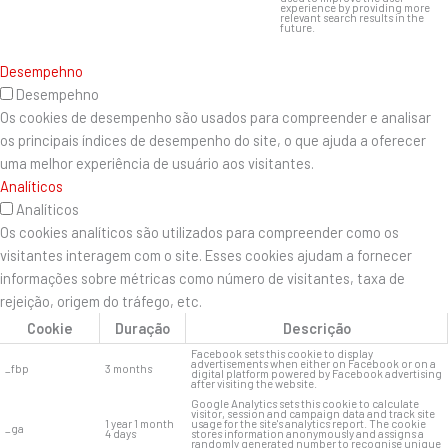
experience by providing more
relevant search results in the
future.
Desempehno
Desempehno
Os cookies de desempenho são usados ​​para compreender e analisar
os principais índices de desempenho do site, o que ajuda a oferecer
uma melhor experiência de usuário aos visitantes.
Analíticos
Analíticos
Os cookies analíticos são utilizados para compreender como os
visitantes interagem com o site. Esses cookies ajudam a fornecer
informações sobre métricas como número de visitantes, taxa de
rejeição, origem do tráfego, etc.
Cookie
Duração
Descrição
Facebook sets this cookie to display
advertisements when either on Facebook or on a
_fbp
3 months
digital platform powered by Facebook advertising
after visiting the website.
Google Analytics sets this cookie to calculate
visitor, session and campaign data and track site
1 year 1 month
usage for the site's analytics report. The cookie
_ga
4 days
stores information anonymously and assigns a
randomly generated number to recognise unique