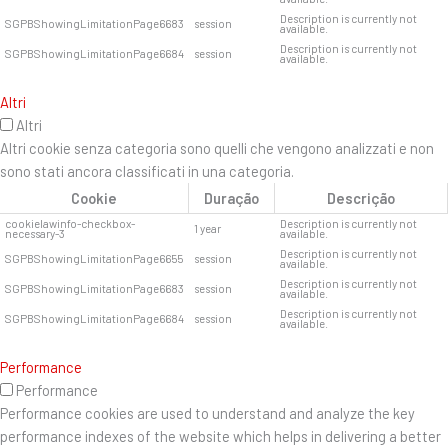
Description is currently not
SGPBShowingLimitationPage6683
session
available.
Description is currently not
SGPBShowingLimitationPage6684
session
available.
Altri
Altri
Altri cookie senza categoria sono quelli che vengono analizzati e non
sono stati ancora classificati in una categoria.
Cookie
Duração
Descrição
cookielawinfo-checkbox-
Description is currently not
1 year
necessary-3
available.
Description is currently not
SGPBShowingLimitationPage6655
session
available.
Description is currently not
SGPBShowingLimitationPage6683
session
available.
Description is currently not
SGPBShowingLimitationPage6684
session
available.
Performance
Performance
Performance cookies are used to understand and analyze the key
performance indexes of the website which helps in delivering a better