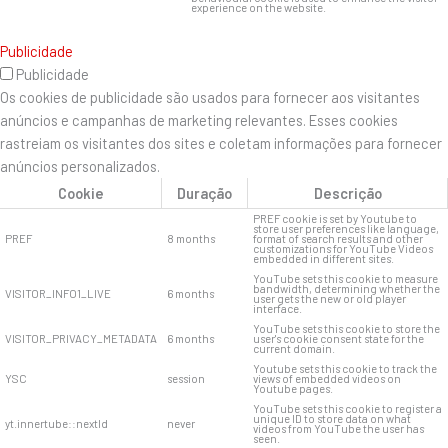
experience on the website.
Publicidade
Publicidade
Os cookies de publicidade são usados ​​para fornecer aos visitantes
anúncios e campanhas de marketing relevantes. Esses cookies
rastreiam os visitantes dos sites e coletam informações para fornecer
anúncios personalizados.
Cookie
Duração
Descrição
PREF cookie is set by Youtube to
store user preferences like language,
PREF
8 months
format of search results and other
customizations for YouTube Videos
embedded in different sites.
YouTube sets this cookie to measure
bandwidth, determining whether the
VISITOR_INFO1_LIVE
6 months
user gets the new or old player
interface.
YouTube sets this cookie to store the
VISITOR_PRIVACY_METADATA
6 months
user's cookie consent state for the
current domain.
Youtube sets this cookie to track the
YSC
session
views of embedded videos on
Youtube pages.
YouTube sets this cookie to register a
unique ID to store data on what
yt.innertube::nextId
never
videos from YouTube the user has
seen.