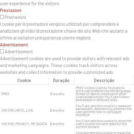
user experience for the visitors.
Prestazioni
Prestazioni
I cookie per le prestazioni vengono utilizzati per comprendere e
analizzare gli indici di prestazione chiave del sito Web che aiutano a
offrire ai visitatori un'esperienza utente migliore.
Advertisement
Advertisement
Advertisement cookies are used to provide visitors with relevant ads
and marketing campaigns. These cookies track visitors across
websites and collect information to provide customized ads.
Cookie
Duração
Descrição
PREF cookie is set by Youtube to
store user preferences like language,
PREF
8 months
format of search results and other
customizations for YouTube Videos
embedded in different sites.
YouTube sets this cookie to measure
bandwidth, determining whether the
VISITOR_INFO1_LIVE
6 months
user gets the new or old player
interface.
YouTube sets this cookie to store the
VISITOR_PRIVACY_METADATA
6 months
user's cookie consent state for the
current domain.
Youtube sets this cookie to track the