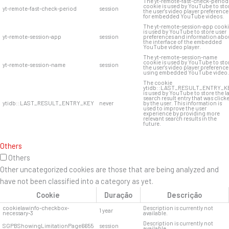
The yt-remote-fast-check-period
cookie is used by YouTube to sto
yt-remote-fast-check-period
session
the user's video player preference
for embedded YouTube videos.
The yt-remote-session-app cook
is used by YouTube to store user
yt-remote-session-app
session
preferences and information abo
the interface of the embedded
YouTube video player.
The yt-remote-session-name
cookie is used by YouTube to sto
yt-remote-session-name
session
the user's video player preference
using embedded YouTube video.
The cookie
ytidb::LAST_RESULT_ENTRY_K
is used by YouTube to store the l
search result entry that was click
ytidb::LAST_RESULT_ENTRY_KEY
never
by the user. This information is
used to improve the user
experience by providing more
relevant search results in the
future.
Others
Others
Other uncategorized cookies are those that are being analyzed and
have not been classified into a category as yet.
Cookie
Duração
Descrição
cookielawinfo-checkbox-
Description is currently not
1 year
necessary-3
available.
Description is currently not
SGPBShowingLimitationPage6655
session
available.