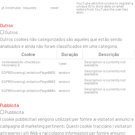
YouTube sets this cookie to register a
unique ID to store data on what
yt.innertube::requests
never
videos from YouTube the user has
seen.
Outros
Outros
Outros cookies não categorizados são aqueles que estão sendo
analisados ​​e ainda não foram classificados em uma categoria.
Cookie
Duração
Descrição
cookielawinfo-checkbox-
Description is currently not
1 year
necessary-3
available.
Description is currently not
SGPBShowingLimitationPage6655
session
available.
Description is currently not
SGPBShowingLimitationPage6683
session
available.
Description is currently not
SGPBShowingLimitationPage6684
session
available.
Pubblicità
Pubblicità
I cookie pubblicitari vengono utilizzati per fornire ai visitatori annunci e
campagne di marketing pertinenti. Questi cookie tracciano i visitatori
attraverso i siti Web e raccolgono informazioni per fornire annunci