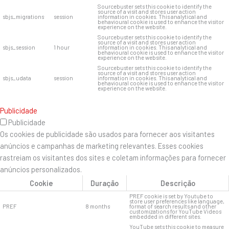
Sourcebuster sets this cookie to identify the
source of a visit and stores user action
sbjs_migrations
session
information in cookies. This analytical and
behavioural cookie is used to enhance the visitor
experience on the website.
Sourcebuster sets this cookie to identify the
source of a visit and stores user action
sbjs_session
1 hour
information in cookies. This analytical and
behavioural cookie is used to enhance the visitor
experience on the website.
Sourcebuster sets this cookie to identify the
source of a visit and stores user action
sbjs_udata
session
information in cookies. This analytical and
behavioural cookie is used to enhance the visitor
experience on the website.
Publicidade
Publicidade
Os cookies de publicidade são usados ​​para fornecer aos visitantes
anúncios e campanhas de marketing relevantes. Esses cookies
rastreiam os visitantes dos sites e coletam informações para fornecer
anúncios personalizados.
Cookie
Duração
Descrição
PREF cookie is set by Youtube to
store user preferences like language,
PREF
8 months
format of search results and other
customizations for YouTube Videos
embedded in different sites.
YouTube sets this cookie to measure