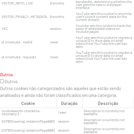
bandwidth, determining whether the
VISITOR_INFO1_LIVE
6 months
user gets the new or old player
interface.
YouTube sets this cookie to store the
VISITOR_PRIVACY_METADATA
6 months
user's cookie consent state for the
current domain.
Youtube sets this cookie to track the
YSC
session
views of embedded videos on
Youtube pages.
YouTube sets this cookie to register a
unique ID to store data on what
yt.innertube::nextId
never
videos from YouTube the user has
seen.
YouTube sets this cookie to register a
unique ID to store data on what
yt.innertube::requests
never
videos from YouTube the user has
seen.
Outros
Outros
Outros cookies não categorizados são aqueles que estão sendo
analisados ​​e ainda não foram classificados em uma categoria.
Cookie
Duração
Descrição
cookielawinfo-checkbox-
Description is currently not
1 year
necessary-3
available.
Description is currently not
SGPBShowingLimitationPage6655
session
available.
Description is currently not
SGPBShowingLimitationPage6683
session
available.