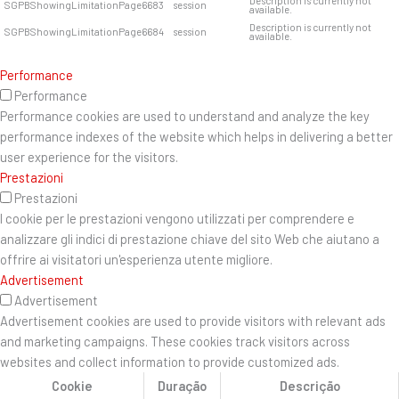
Description is currently not
SGPBShowingLimitationPage6683
session
available.
Description is currently not
SGPBShowingLimitationPage6684
session
available.
Performance
Performance
Performance cookies are used to understand and analyze the key
performance indexes of the website which helps in delivering a better
user experience for the visitors.
Prestazioni
Prestazioni
I cookie per le prestazioni vengono utilizzati per comprendere e
analizzare gli indici di prestazione chiave del sito Web che aiutano a
offrire ai visitatori un'esperienza utente migliore.
Advertisement
Advertisement
Advertisement cookies are used to provide visitors with relevant ads
and marketing campaigns. These cookies track visitors across
websites and collect information to provide customized ads.
Cookie
Duração
Descrição