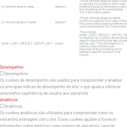
The yt-remote-session-app cook
is used by YouTube to store user
yt-remote-session-app
session
preferences and information abo
the interface of the embedded
YouTube video player.
The yt-remote-session-name
cookie is used by YouTube to sto
yt-remote-session-name
session
the user's video player preference
using embedded YouTube video.
The cookie
ytidb::LAST_RESULT_ENTRY_K
is used by YouTube to store the l
search result entry that was click
ytidb::LAST_RESULT_ENTRY_KEY
never
by the user. This information is
used to improve the user
experience by providing more
relevant search results in the
future.
Desempehno
Desempehno
Os cookies de desempenho são usados ​​para compreender e analisar
os principais índices de desempenho do site, o que ajuda a oferecer
uma melhor experiência de usuário aos visitantes.
Analíticos
Analíticos
Os cookies analíticos são utilizados para compreender como os
visitantes interagem com o site. Esses cookies ajudam a fornecer
informações sobre métricas como número de visitantes, taxa de