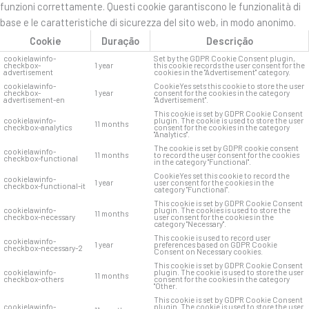
funzioni correttamente. Questi cookie garantiscono le funzionalità di
base e le caratteristiche di sicurezza del sito web, in modo anonimo.
Cookie
Duração
Descrição
cookielawinfo-
Set by the GDPR Cookie Consent plugin,
checkbox-
1 year
this cookie records the user consent for the
advertisement
cookies in the "Advertisement" category.
cookielawinfo-
CookieYes sets this cookie to store the user
checkbox-
1 year
consent for the cookies in the category
advertisement-en
"Advertisement".
This cookie is set by GDPR Cookie Consent
cookielawinfo-
plugin. The cookie is used to store the user
11 months
checkbox-analytics
consent for the cookies in the category
"Analytics".
The cookie is set by GDPR cookie consent
cookielawinfo-
11 months
to record the user consent for the cookies
checkbox-functional
in the category "Functional".
CookieYes set this cookie to record the
cookielawinfo-
1 year
user consent for the cookies in the
checkbox-functional-it
category "Functional".
This cookie is set by GDPR Cookie Consent
cookielawinfo-
plugin. The cookies is used to store the
11 months
checkbox-necessary
user consent for the cookies in the
category "Necessary".
This cookie is used to record user
cookielawinfo-
1 year
preferences based on GDPR Cookie
checkbox-necessary-2
Consent on Necessary cookies.
This cookie is set by GDPR Cookie Consent
cookielawinfo-
plugin. The cookie is used to store the user
11 months
checkbox-others
consent for the cookies in the category
"Other.
This cookie is set by GDPR Cookie Consent
cookielawinfo-
plugin. The cookie is used to store the user