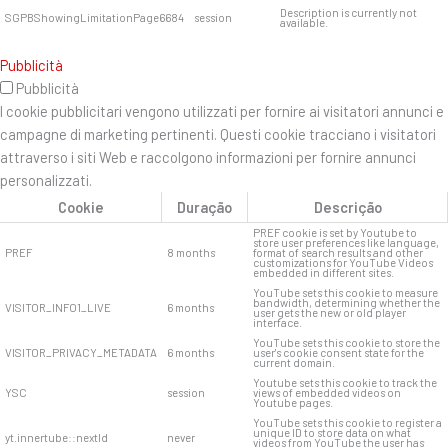
Description is currently not
SGPBShowingLimitationPage6684
session
available.
Pubblicità
Pubblicità
I cookie pubblicitari vengono utilizzati per fornire ai visitatori annunci e
campagne di marketing pertinenti. Questi cookie tracciano i visitatori
attraverso i siti Web e raccolgono informazioni per fornire annunci
personalizzati.
Cookie
Duração
Descrição
PREF cookie is set by Youtube to
store user preferences like language,
PREF
8 months
format of search results and other
customizations for YouTube Videos
embedded in different sites.
YouTube sets this cookie to measure
bandwidth, determining whether the
VISITOR_INFO1_LIVE
6 months
user gets the new or old player
interface.
YouTube sets this cookie to store the
VISITOR_PRIVACY_METADATA
6 months
user's cookie consent state for the
current domain.
Youtube sets this cookie to track the
YSC
session
views of embedded videos on
Youtube pages.
YouTube sets this cookie to register a
unique ID to store data on what
yt.innertube::nextId
never
videos from YouTube the user has