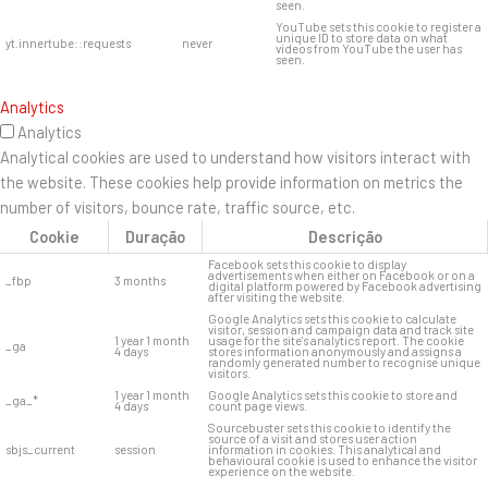
seen.
YouTube sets this cookie to register a
unique ID to store data on what
yt.innertube::requests
never
videos from YouTube the user has
seen.
Analytics
Analytics
Analytical cookies are used to understand how visitors interact with
the website. These cookies help provide information on metrics the
number of visitors, bounce rate, traffic source, etc.
Cookie
Duração
Descrição
Facebook sets this cookie to display
advertisements when either on Facebook or on a
_fbp
3 months
digital platform powered by Facebook advertising
after visiting the website.
Google Analytics sets this cookie to calculate
visitor, session and campaign data and track site
1 year 1 month
usage for the site's analytics report. The cookie
_ga
4 days
stores information anonymously and assigns a
randomly generated number to recognise unique
visitors.
1 year 1 month
Google Analytics sets this cookie to store and
_ga_*
4 days
count page views.
Sourcebuster sets this cookie to identify the
source of a visit and stores user action
sbjs_current
session
information in cookies. This analytical and
behavioural cookie is used to enhance the visitor
experience on the website.