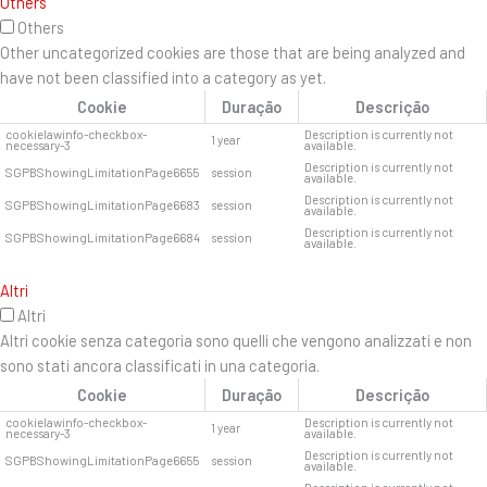
Others
Others
Other uncategorized cookies are those that are being analyzed and
have not been classified into a category as yet.
Cookie
Duração
Descrição
cookielawinfo-checkbox-
Description is currently not
1 year
necessary-3
available.
Description is currently not
SGPBShowingLimitationPage6655
session
available.
Description is currently not
SGPBShowingLimitationPage6683
session
available.
Description is currently not
SGPBShowingLimitationPage6684
session
available.
Altri
Altri
Altri cookie senza categoria sono quelli che vengono analizzati e non
sono stati ancora classificati in una categoria.
Cookie
Duração
Descrição
cookielawinfo-checkbox-
Description is currently not
1 year
necessary-3
available.
Description is currently not
SGPBShowingLimitationPage6655
session
available.