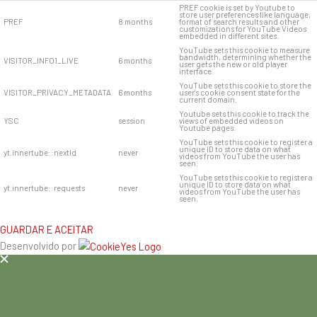
PREF cookie is set by Youtube to
store user preferences like language,
PREF
8 months
format of search results and other
customizations for YouTube Videos
embedded in different sites.
YouTube sets this cookie to measure
bandwidth, determining whether the
VISITOR_INFO1_LIVE
6 months
user gets the new or old player
interface.
YouTube sets this cookie to store the
VISITOR_PRIVACY_METADATA
6 months
user's cookie consent state for the
current domain.
Youtube sets this cookie to track the
YSC
session
views of embedded videos on
Youtube pages.
YouTube sets this cookie to register a
unique ID to store data on what
yt.innertube::nextId
never
videos from YouTube the user has
seen.
YouTube sets this cookie to register a
unique ID to store data on what
yt.innertube::requests
never
videos from YouTube the user has
seen.
GUARDAR E ACEITAR
Desenvolvido por