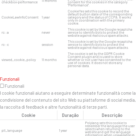
11 months
checkbox-performance
consent for the cookies in the category
"Performance".
CookieYes sets this cookie to record the
default button state of the corresponding
CookieLawInfoConsent
1 year
category and the status of CCPA. It works
only in coordination with the primary
cookie.
This cookie is set by the Google recaptcha
rc::a
never
service to identify bots to protect the
website against malicious spam attacks.
This cookie is set by the Google recaptcha
rc::c
session
service to identify bots to protect the
website against malicious spam attacks.
The cookie is set by the GDPR Cookie
Consent plugin and is used to store
viewed_cookie_policy
11 months
whether or not user has consented to the
use of cookies. It does not store any
personal data.
Funzionali
Funzionali
I cookie funzionali aiutano a eseguire determinate funzionalità come la
condivisione del contenuto del sito Web su piattaforme di social media,
la raccolta di feedback e altre funzionalità di terze parti.
Cookie
Duração
Descrição
Polylang sets this cookie to
remember the language the user
selects when returning to the
pll_language
1 year
website and get the language
information when unavailable in