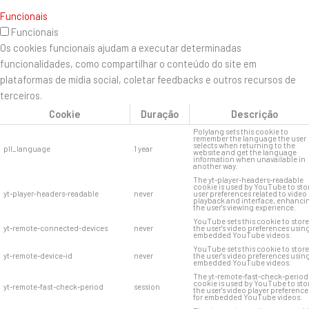
Funcionais
Funcionais
Os cookies funcionais ajudam a executar determinadas
funcionalidades, como compartilhar o conteúdo do site em
plataformas de mídia social, coletar feedbacks e outros recursos de
terceiros.
Cookie
Duração
Descrição
Polylang sets this cookie to
remember the language the user
selects when returning to the
pll_language
1 year
website and get the language
information when unavailable in
another way.
The yt-player-headers-readable
cookie is used by YouTube to sto
yt-player-headers-readable
never
user preferences related to video
playback and interface, enhanci
the user's viewing experience.
YouTube sets this cookie to store
yt-remote-connected-devices
never
the user's video preferences usin
embedded YouTube videos.
YouTube sets this cookie to store
yt-remote-device-id
never
the user's video preferences usin
embedded YouTube videos.
The yt-remote-fast-check-period
cookie is used by YouTube to sto
yt-remote-fast-check-period
session
the user's video player preference
for embedded YouTube videos.