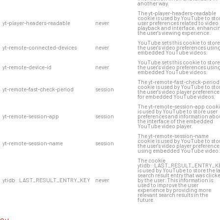
another way.
The yt-player-headers-readable
cookie is used by YouTube to sto
yt-player-headers-readable
never
user preferences related to video
playback and interface, enhanci
the user's viewing experience.
YouTube sets this cookie to store
yt-remote-connected-devices
never
the user's video preferences usin
embedded YouTube videos.
YouTube sets this cookie to store
yt-remote-device-id
never
the user's video preferences usin
embedded YouTube videos.
The yt-remote-fast-check-period
cookie is used by YouTube to sto
yt-remote-fast-check-period
session
the user's video player preference
for embedded YouTube videos.
The yt-remote-session-app cook
is used by YouTube to store user
yt-remote-session-app
session
preferences and information abo
the interface of the embedded
YouTube video player.
The yt-remote-session-name
cookie is used by YouTube to sto
yt-remote-session-name
session
the user's video player preference
using embedded YouTube video.
The cookie
ytidb::LAST_RESULT_ENTRY_K
is used by YouTube to store the l
search result entry that was click
ytidb::LAST_RESULT_ENTRY_KEY
never
by the user. This information is
used to improve the user
experience by providing more
relevant search results in the
future.