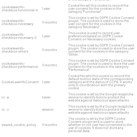
CookieYes set this cookie to record the
cookielawinfo-
1 year
user consent for the cookies in the
checkbox-functional-it
category "Functional".
This cookie is set by GDPR Cookie Consent
cookielawinfo-
plugin. The cookies is used to store the
11 months
checkbox-necessary
user consent for the cookies in the
category "Necessary".
This cookie is used to record user
cookielawinfo-
1 year
preferences based on GDPR Cookie
checkbox-necessary-2
Consent on Necessary cookies.
This cookie is set by GDPR Cookie Consent
cookielawinfo-
plugin. The cookie is used to store the user
11 months
checkbox-others
consent for the cookies in the category
"Other.
This cookie is set by GDPR Cookie Consent
cookielawinfo-
plugin. The cookie is used to store the user
11 months
checkbox-performance
consent for the cookies in the category
"Performance".
CookieYes sets this cookie to record the
default button state of the corresponding
CookieLawInfoConsent
1 year
category and the status of CCPA. It works
only in coordination with the primary
cookie.
This cookie is set by the Google recaptcha
rc::a
never
service to identify bots to protect the
website against malicious spam attacks.
This cookie is set by the Google recaptcha
rc::c
session
service to identify bots to protect the
website against malicious spam attacks.
The cookie is set by the GDPR Cookie
Consent plugin and is used to store
viewed_cookie_policy
11 months
whether or not user has consented to the
use of cookies. It does not store any
personal data.