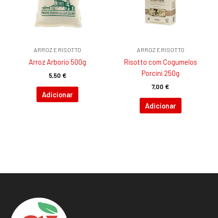
ARROZ E RISOTTO
ARROZ E RISOTTO
Arroz Arborio 500g
Risotto com Cogumelos
Porcini 250g
5,50
€
7,00
€
Adicionar
Adicionar