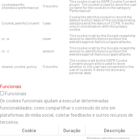
This cookie is set by GDPR Cookie Consent
cookielawinfo-
plugin. The cookie is used to store the user
11 months
checkbox-performance
consent for the cookies in the category
"Performance".
CookieYes sets this cookie to record the
default button state of the corresponding
CookieLawInfoConsent
1 year
category and the status of CCPA. It works
only in coordination with the primary
cookie.
This cookie is set by the Google recaptcha
rc::a
never
service to identify bots to protect the
website against malicious spam attacks.
This cookie is set by the Google recaptcha
rc::c
session
service to identify bots to protect the
website against malicious spam attacks.
The cookie is set by the GDPR Cookie
Consent plugin and is used to store
viewed_cookie_policy
11 months
whether or not user has consented to the
use of cookies. It does not store any
personal data.
Funcionais
Funcionais
Os cookies funcionais ajudam a executar determinadas
funcionalidades, como compartilhar o conteúdo do site em
plataformas de mídia social, coletar feedbacks e outros recursos de
terceiros.
Cookie
Duração
Descrição
Polylang sets this cookie to