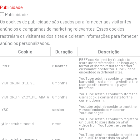
Publicidade
Publicidade
Os cookies de publicidade são usados ​​para fornecer aos visitantes
anúncios e campanhas de marketing relevantes. Esses cookies
rastreiam os visitantes dos sites e coletam informações para fornecer
anúncios personalizados.
Cookie
Duração
Descrição
PREF cookie is set by Youtube to
store user preferences like language,
PREF
8 months
format of search results and other
customizations for YouTube Videos
embedded in different sites.
YouTube sets this cookie to measure
bandwidth, determining whether the
VISITOR_INFO1_LIVE
6 months
user gets the new or old player
interface.
YouTube sets this cookie to store the
VISITOR_PRIVACY_METADATA
6 months
user's cookie consent state for the
current domain.
Youtube sets this cookie to track the
YSC
session
views of embedded videos on
Youtube pages.
YouTube sets this cookie to register a
unique ID to store data on what
yt.innertube::nextId
never
videos from YouTube the user has
seen.
YouTube sets this cookie to register a
unique ID to store data on what
yt.innertube::requests
never