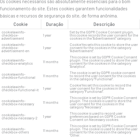
Os cookies necessários são absolutamente essenciais para o bom
funcionamento do site. Estes cookies garantem funcionalidades
básicas e recursos de segurança do site, de forma anônima.
Cookie
Duração
Descrição
cookielawinfo-
Set by the GDPR Cookie Consent plugin,
checkbox-
1 year
this cookie records the user consent for the
advertisement
cookies in the "Advertisement" category.
cookielawinfo-
CookieYes sets this cookie to store the user
checkbox-
1 year
consent for the cookies in the category
advertisement-en
"Advertisement".
This cookie is set by GDPR Cookie Consent
cookielawinfo-
plugin. The cookie is used to store the user
11 months
checkbox-analytics
consent for the cookies in the category
"Analytics".
The cookie is set by GDPR cookie consent
cookielawinfo-
11 months
to record the user consent for the cookies
checkbox-functional
in the category "Functional".
CookieYes set this cookie to record the
cookielawinfo-
1 year
user consent for the cookies in the
checkbox-functional-it
category "Functional".
This cookie is set by GDPR Cookie Consent
cookielawinfo-
plugin. The cookies is used to store the
11 months
checkbox-necessary
user consent for the cookies in the
category "Necessary".
This cookie is used to record user
cookielawinfo-
1 year
preferences based on GDPR Cookie
checkbox-necessary-2
Consent on Necessary cookies.
This cookie is set by GDPR Cookie Consent
cookielawinfo-
plugin. The cookie is used to store the user
11 months
checkbox-others
consent for the cookies in the category
"Other.