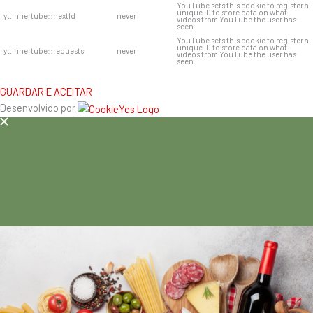
YouTube sets this cookie to register a
unique ID to store data on what
yt.innertube::nextId
never
videos from YouTube the user has
seen.
YouTube sets this cookie to register a
unique ID to store data on what
yt.innertube::requests
never
videos from YouTube the user has
seen.
GUARDAR E ACEITAR
Desenvolvido por