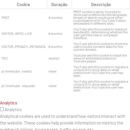
Cookie
Duração
Descrição
PREF cookie is set by Youtube to
store user preferences like language,
PREF
8 months
format of search results and other
customizations for YouTube Videos
embedded in different sites.
YouTube sets this cookie to measure
bandwidth, determining whether the
VISITOR_INFO1_LIVE
6 months
user gets the new or old player
interface.
YouTube sets this cookie to store the
VISITOR_PRIVACY_METADATA
6 months
user's cookie consent state for the
current domain.
Youtube sets this cookie to track the
YSC
session
views of embedded videos on
Youtube pages.
YouTube sets this cookie to register a
unique ID to store data on what
yt.innertube::nextId
never
videos from YouTube the user has
seen.
YouTube sets this cookie to register a
unique ID to store data on what
yt.innertube::requests
never
videos from YouTube the user has
seen.
Analytics
Analytics
Analytical cookies are used to understand how visitors interact with
the website. These cookies help provide information on metrics the
number of visitors, bounce rate, traffic source, etc.