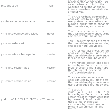
remember the language the user
selects when returning to the
pll_language
1 year
website and get the language
information when unavailable in
another way.
The yt-player-headers-readable
cookie is used by YouTube to sto
yt-player-headers-readable
never
user preferences related to video
playback and interface, enhanci
the user's viewing experience.
YouTube sets this cookie to store
yt-remote-connected-devices
never
the user's video preferences usin
embedded YouTube videos.
YouTube sets this cookie to store
yt-remote-device-id
never
the user's video preferences usin
embedded YouTube videos.
The yt-remote-fast-check-period
cookie is used by YouTube to sto
yt-remote-fast-check-period
session
the user's video player preference
for embedded YouTube videos.
The yt-remote-session-app cook
is used by YouTube to store user
yt-remote-session-app
session
preferences and information abo
the interface of the embedded
YouTube video player.
The yt-remote-session-name
cookie is used by YouTube to sto
yt-remote-session-name
session
the user's video player preference
using embedded YouTube video.
The cookie
ytidb::LAST_RESULT_ENTRY_K
is used by YouTube to store the l
search result entry that was click
ytidb::LAST_RESULT_ENTRY_KEY
never
by the user. This information is
used to improve the user
experience by providing more
relevant search results in the
future.