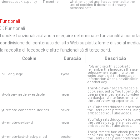
viewed_cookie_policy
11 months
whether or not user has consented to the
use of cookies. It does not store any
personal data.
Funzionali
Funzionali
I cookie funzionali aiutano a eseguire determinate funzionalità come la
condivisione del contenuto del sito Web su piattaforme di social media,
la raccolta di feedback e altre funzionalità di terze parti.
Cookie
Duração
Descrição
Polylang sets this cookie to
remember the language the user
selects when returning to the
pll_language
1 year
website and get the language
information when unavailable in
another way.
The yt-player-headers-readable
cookie is used by YouTube to sto
yt-player-headers-readable
never
user preferences related to video
playback and interface, enhanci
the user's viewing experience.
YouTube sets this cookie to store
yt-remote-connected-devices
never
the user's video preferences usin
embedded YouTube videos.
YouTube sets this cookie to store
yt-remote-device-id
never
the user's video preferences usin
embedded YouTube videos.
The yt-remote-fast-check-period
cookie is used by YouTube to sto
yt-remote-fast-check-period
session
the user's video player preference