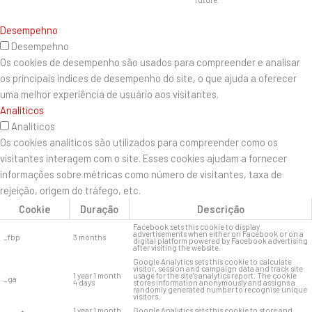
Desempehno
Desempehno
Os cookies de desempenho são usados ​​para compreender e analisar
os principais índices de desempenho do site, o que ajuda a oferecer
uma melhor experiência de usuário aos visitantes.
Analíticos
Analíticos
Os cookies analíticos são utilizados para compreender como os
visitantes interagem com o site. Esses cookies ajudam a fornecer
informações sobre métricas como número de visitantes, taxa de
rejeição, origem do tráfego, etc.
Cookie
Duração
Descrição
Facebook sets this cookie to display
advertisements when either on Facebook or on a
_fbp
3 months
digital platform powered by Facebook advertising
after visiting the website.
Google Analytics sets this cookie to calculate
visitor, session and campaign data and track site
1 year 1 month
usage for the site's analytics report. The cookie
_ga
4 days
stores information anonymously and assigns a
randomly generated number to recognise unique
visitors.
1 year 1 month
Google Analytics sets this cookie to store and