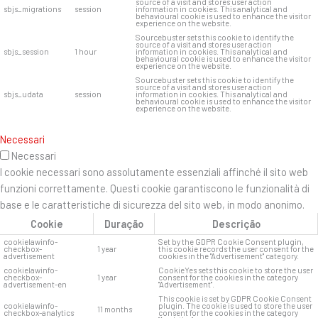
source of a visit and stores user action
sbjs_migrations
session
information in cookies. This analytical and
behavioural cookie is used to enhance the visitor
experience on the website.
Sourcebuster sets this cookie to identify the
source of a visit and stores user action
sbjs_session
1 hour
information in cookies. This analytical and
behavioural cookie is used to enhance the visitor
experience on the website.
Sourcebuster sets this cookie to identify the
source of a visit and stores user action
sbjs_udata
session
information in cookies. This analytical and
behavioural cookie is used to enhance the visitor
experience on the website.
Necessari
Necessari
I cookie necessari sono assolutamente essenziali affinché il sito web
funzioni correttamente. Questi cookie garantiscono le funzionalità di
base e le caratteristiche di sicurezza del sito web, in modo anonimo.
Cookie
Duração
Descrição
cookielawinfo-
Set by the GDPR Cookie Consent plugin,
checkbox-
1 year
this cookie records the user consent for the
advertisement
cookies in the "Advertisement" category.
cookielawinfo-
CookieYes sets this cookie to store the user
checkbox-
1 year
consent for the cookies in the category
advertisement-en
"Advertisement".
This cookie is set by GDPR Cookie Consent
cookielawinfo-
plugin. The cookie is used to store the user
11 months
checkbox-analytics
consent for the cookies in the category