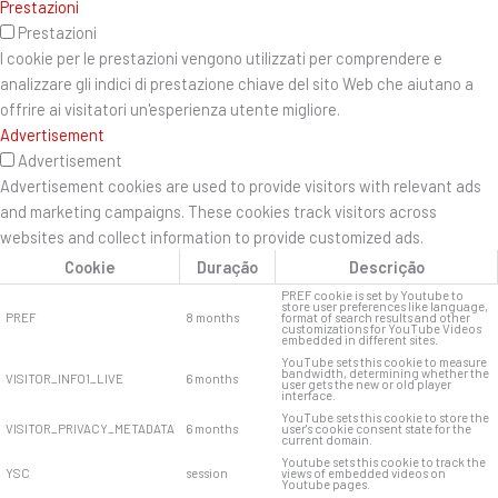
Prestazioni
Prestazioni
I cookie per le prestazioni vengono utilizzati per comprendere e
analizzare gli indici di prestazione chiave del sito Web che aiutano a
offrire ai visitatori un'esperienza utente migliore.
Advertisement
Advertisement
Advertisement cookies are used to provide visitors with relevant ads
and marketing campaigns. These cookies track visitors across
websites and collect information to provide customized ads.
Cookie
Duração
Descrição
PREF cookie is set by Youtube to
store user preferences like language,
PREF
8 months
format of search results and other
customizations for YouTube Videos
embedded in different sites.
YouTube sets this cookie to measure
bandwidth, determining whether the
VISITOR_INFO1_LIVE
6 months
user gets the new or old player
interface.
YouTube sets this cookie to store the
VISITOR_PRIVACY_METADATA
6 months
user's cookie consent state for the
current domain.
Youtube sets this cookie to track the
YSC
session
views of embedded videos on
Youtube pages.