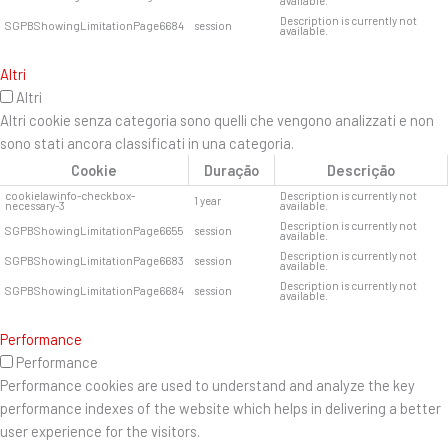
available.
Description is currently not
SGPBShowingLimitationPage6684
session
available.
Altri
Altri
Altri cookie senza categoria sono quelli che vengono analizzati e non
sono stati ancora classificati in una categoria.
Cookie
Duração
Descrição
cookielawinfo-checkbox-
Description is currently not
1 year
necessary-3
available.
Description is currently not
SGPBShowingLimitationPage6655
session
available.
Description is currently not
SGPBShowingLimitationPage6683
session
available.
Description is currently not
SGPBShowingLimitationPage6684
session
available.
Performance
Performance
Performance cookies are used to understand and analyze the key
performance indexes of the website which helps in delivering a better
user experience for the visitors.