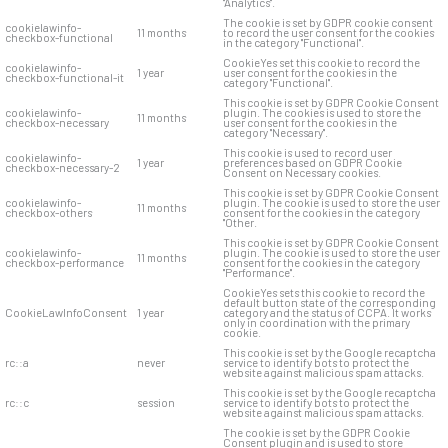
"Analytics".
The cookie is set by GDPR cookie consent
cookielawinfo-
11 months
to record the user consent for the cookies
checkbox-functional
in the category "Functional".
CookieYes set this cookie to record the
cookielawinfo-
1 year
user consent for the cookies in the
checkbox-functional-it
category "Functional".
This cookie is set by GDPR Cookie Consent
cookielawinfo-
plugin. The cookies is used to store the
11 months
checkbox-necessary
user consent for the cookies in the
category "Necessary".
This cookie is used to record user
cookielawinfo-
1 year
preferences based on GDPR Cookie
checkbox-necessary-2
Consent on Necessary cookies.
This cookie is set by GDPR Cookie Consent
cookielawinfo-
plugin. The cookie is used to store the user
11 months
checkbox-others
consent for the cookies in the category
"Other.
This cookie is set by GDPR Cookie Consent
cookielawinfo-
plugin. The cookie is used to store the user
11 months
checkbox-performance
consent for the cookies in the category
"Performance".
CookieYes sets this cookie to record the
default button state of the corresponding
CookieLawInfoConsent
1 year
category and the status of CCPA. It works
only in coordination with the primary
cookie.
This cookie is set by the Google recaptcha
rc::a
never
service to identify bots to protect the
website against malicious spam attacks.
This cookie is set by the Google recaptcha
rc::c
session
service to identify bots to protect the
website against malicious spam attacks.
The cookie is set by the GDPR Cookie
Consent plugin and is used to store