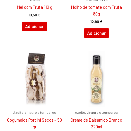
Mel com Trufa 110 g
Molho de tomate com Trufa
80g
10,50
€
12,90
€
Adicionar
Adicionar
Azeite, vinagre e temperos
Azeite, vinagre e temperos
Cogumelos Porcini Secos – 50
Creme de Balsamico Branco
gr
220ml