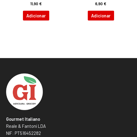
11,90
€
6,90
€
Adicionar
Adicionar
Gourmet Italiano
Reale & Fantoni LDA
NIF: PT516452282