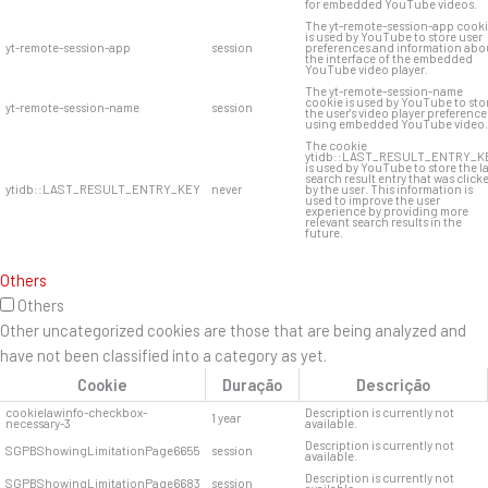
for embedded YouTube videos.
The yt-remote-session-app cook
is used by YouTube to store user
yt-remote-session-app
session
preferences and information abo
the interface of the embedded
YouTube video player.
The yt-remote-session-name
cookie is used by YouTube to sto
yt-remote-session-name
session
the user's video player preference
using embedded YouTube video.
The cookie
ytidb::LAST_RESULT_ENTRY_K
is used by YouTube to store the l
search result entry that was click
ytidb::LAST_RESULT_ENTRY_KEY
never
by the user. This information is
used to improve the user
experience by providing more
relevant search results in the
future.
Others
Others
Other uncategorized cookies are those that are being analyzed and
have not been classified into a category as yet.
Cookie
Duração
Descrição
cookielawinfo-checkbox-
Description is currently not
1 year
necessary-3
available.
Description is currently not
SGPBShowingLimitationPage6655
session
available.
Description is currently not
SGPBShowingLimitationPage6683
session