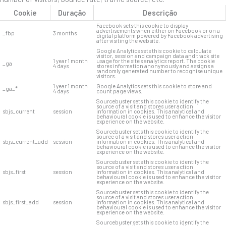
Cookie
Duração
Descrição
Facebook sets this cookie to display
advertisements when either on Facebook or on a
_fbp
3 months
digital platform powered by Facebook advertising
after visiting the website.
Google Analytics sets this cookie to calculate
visitor, session and campaign data and track site
1 year 1 month
usage for the site's analytics report. The cookie
_ga
4 days
stores information anonymously and assigns a
randomly generated number to recognise unique
visitors.
1 year 1 month
Google Analytics sets this cookie to store and
_ga_*
4 days
count page views.
Sourcebuster sets this cookie to identify the
source of a visit and stores user action
sbjs_current
session
information in cookies. This analytical and
behavioural cookie is used to enhance the visitor
experience on the website.
Sourcebuster sets this cookie to identify the
source of a visit and stores user action
sbjs_current_add
session
information in cookies. This analytical and
behavioural cookie is used to enhance the visitor
experience on the website.
Sourcebuster sets this cookie to identify the
source of a visit and stores user action
sbjs_first
session
information in cookies. This analytical and
behavioural cookie is used to enhance the visitor
experience on the website.
Sourcebuster sets this cookie to identify the
source of a visit and stores user action
sbjs_first_add
session
information in cookies. This analytical and
behavioural cookie is used to enhance the visitor
experience on the website.
Sourcebuster sets this cookie to identify the