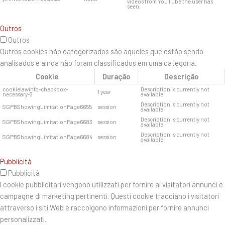
videos from YouTube the user has
seen.
Outros
Outros
Outros cookies não categorizados são aqueles que estão sendo
analisados ​​e ainda não foram classificados em uma categoria.
Cookie
Duração
Descrição
cookielawinfo-checkbox-
Description is currently not
1 year
necessary-3
available.
Description is currently not
SGPBShowingLimitationPage6655
session
available.
Description is currently not
SGPBShowingLimitationPage6683
session
available.
Description is currently not
SGPBShowingLimitationPage6684
session
available.
Pubblicità
Pubblicità
I cookie pubblicitari vengono utilizzati per fornire ai visitatori annunci e
campagne di marketing pertinenti. Questi cookie tracciano i visitatori
attraverso i siti Web e raccolgono informazioni per fornire annunci
personalizzati.