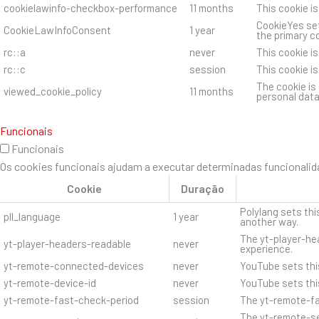
cookielawinfo-checkbox-performance
11 months
This cookie i
CookieYes set
CookieLawInfoConsent
1 year
the primary c
rc::a
never
This cookie i
rc::c
session
This cookie i
The cookie is
viewed_cookie_policy
11 months
personal data
Funcionais
Funcionais
Os cookies funcionais ajudam a executar determinadas funcionalida
Cookie
Duração
Polylang sets thi
pll_language
1 year
another way.
The yt-player-hea
yt-player-headers-readable
never
experience.
yt-remote-connected-devices
never
YouTube sets thi
yt-remote-device-id
never
YouTube sets thi
yt-remote-fast-check-period
session
The yt-remote-fa
The yt-remote-se