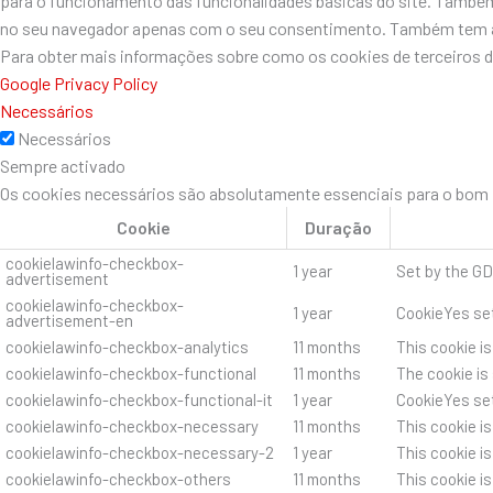
para o funcionamento das funcionalidades básicas do site. Também
no seu navegador apenas com o seu consentimento. Também tem a o
Para obter mais informações sobre como os cookies de terceiros 
Google Privacy Policy
Necessários
Necessários
Sempre activado
Os cookies necessários são absolutamente essenciais para o bom f
Cookie
Duração
cookielawinfo-checkbox-
1 year
Set by the GD
advertisement
cookielawinfo-checkbox-
1 year
CookieYes set
advertisement-en
cookielawinfo-checkbox-analytics
11 months
This cookie i
cookielawinfo-checkbox-functional
11 months
The cookie is
cookielawinfo-checkbox-functional-it
1 year
CookieYes set
cookielawinfo-checkbox-necessary
11 months
This cookie i
cookielawinfo-checkbox-necessary-2
1 year
This cookie i
cookielawinfo-checkbox-others
11 months
This cookie i