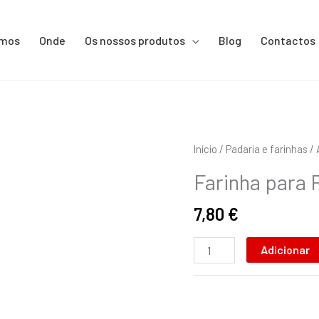
omos
Onde
Os nossos produtos
Blog
Contactos
Quantidade
Início
/
Padaria e farinhas
/
de
Farinha para 
Farinha
para
7,80
€
Polenta
500g
Adicionar