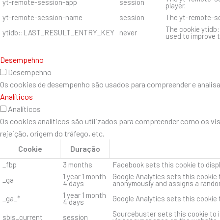
yt-remote-session-app
session
player.
yt-remote-session-name
session
The yt-remote-se
The cookie ytidb
ytidb::LAST_RESULT_ENTRY_KEY
never
used to improve t
Desempehno
Desempehno
Os cookies de desempenho são usados ​​para compreender e analisar 
Analíticos
Analíticos
Os cookies analíticos são utilizados para compreender como os vi
rejeição, origem do tráfego, etc.
Cookie
Duração
_fbp
3 months
Facebook sets this cookie to disp
1 year 1 month
Google Analytics sets this cookie 
_ga
4 days
anonymously and assigns a random
1 year 1 month
_ga_*
Google Analytics sets this cookie
4 days
Sourcebuster sets this cookie to i
sbjs_current
session