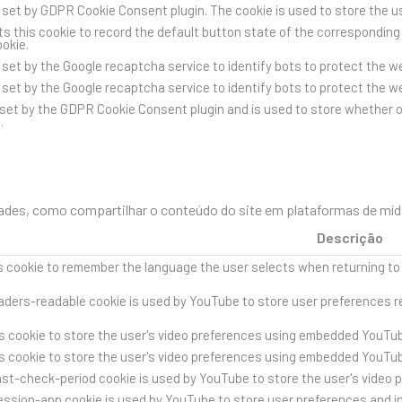
s set by GDPR Cookie Consent plugin. The cookie is used to store the u
s this cookie to record the default button state of the corresponding 
ookie.
s set by the Google recaptcha service to identify bots to protect the 
s set by the Google recaptcha service to identify bots to protect the 
 set by the GDPR Cookie Consent plugin and is used to store whether o
.
des, como compartilhar o conteúdo do site em plataformas de mídia 
Descrição
s cookie to remember the language the user selects when returning to
ders-readable cookie is used by YouTube to store user preferences re
s cookie to store the user's video preferences using embedded YouTub
s cookie to store the user's video preferences using embedded YouTub
st-check-period cookie is used by YouTube to store the user's video 
ssion-app cookie is used by YouTube to store user preferences and i