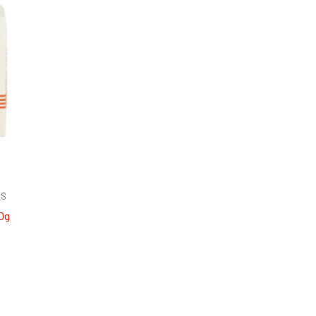
OS
0g