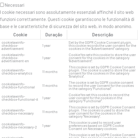
Necessari
I cookie necessari sono assolutamente essenziali affinché il sito web
funzioni correttamente. Questi cookie garantiscono le funzionalità di
base e le caratteristiche di sicurezza del sito web, in modo anonimo.
Cookie
Duração
Descrição
cookielawinfo-
Set by the GDPR Cookie Consent plugin,
checkbox-
1 year
this cookie records the user consent for the
advertisement
cookies in the "Advertisement" category.
cookielawinfo-
CookieYes sets this cookie to store the user
checkbox-
1 year
consent for the cookies in the category
advertisement-en
"Advertisement".
This cookie is set by GDPR Cookie Consent
cookielawinfo-
plugin. The cookie is used to store the user
11 months
checkbox-analytics
consent for the cookies in the category
"Analytics".
The cookie is set by GDPR cookie consent
cookielawinfo-
11 months
to record the user consent for the cookies
checkbox-functional
in the category "Functional".
CookieYes set this cookie to record the
cookielawinfo-
1 year
user consent for the cookies in the
checkbox-functional-it
category "Functional".
This cookie is set by GDPR Cookie Consent
cookielawinfo-
plugin. The cookies is used to store the
11 months
checkbox-necessary
user consent for the cookies in the
category "Necessary".
This cookie is used to record user
cookielawinfo-
1 year
preferences based on GDPR Cookie
checkbox-necessary-2
Consent on Necessary cookies.
This cookie is set by GDPR Cookie Consent
cookielawinfo-
plugin. The cookie is used to store the user