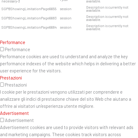
necessary-3
available.
Description is currently not
SGPBShowingLimitationPage6655
session
available.
Description is currently not
SGPBShowingLimitationPage6683
session
available.
Description is currently not
SGPBShowingLimitationPage6684
session
available.
Performance
Performance
Performance cookies are used to understand and analyze the key
performance indexes of the website which helps in delivering a better
user experience for the visitors.
Prestazioni
Prestazioni
I cookie per le prestazioni vengono utilizzati per comprendere e
analizzare gli indici di prestazione chiave del sito Web che aiutano a
offrire ai visitatori un'esperienza utente migliore.
Advertisement
Advertisement
Advertisement cookies are used to provide visitors with relevant ads
and marketing campaigns. These cookies track visitors across