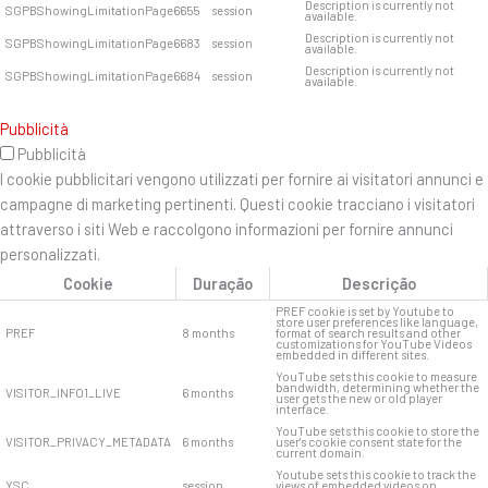
Description is currently not
SGPBShowingLimitationPage6655
session
available.
Description is currently not
SGPBShowingLimitationPage6683
session
available.
Description is currently not
SGPBShowingLimitationPage6684
session
available.
Pubblicità
Pubblicità
I cookie pubblicitari vengono utilizzati per fornire ai visitatori annunci e
campagne di marketing pertinenti. Questi cookie tracciano i visitatori
attraverso i siti Web e raccolgono informazioni per fornire annunci
personalizzati.
Cookie
Duração
Descrição
PREF cookie is set by Youtube to
store user preferences like language,
PREF
8 months
format of search results and other
customizations for YouTube Videos
embedded in different sites.
YouTube sets this cookie to measure
bandwidth, determining whether the
VISITOR_INFO1_LIVE
6 months
user gets the new or old player
interface.
YouTube sets this cookie to store the
VISITOR_PRIVACY_METADATA
6 months
user's cookie consent state for the
current domain.
Youtube sets this cookie to track the
YSC
session
views of embedded videos on