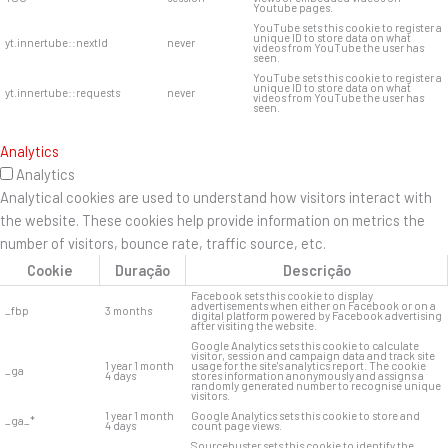
Youtube pages.
YouTube sets this cookie to register a
unique ID to store data on what
yt.innertube::nextId
never
videos from YouTube the user has
seen.
YouTube sets this cookie to register a
unique ID to store data on what
yt.innertube::requests
never
videos from YouTube the user has
seen.
Analytics
Analytics
Analytical cookies are used to understand how visitors interact with
the website. These cookies help provide information on metrics the
number of visitors, bounce rate, traffic source, etc.
Cookie
Duração
Descrição
Facebook sets this cookie to display
advertisements when either on Facebook or on a
_fbp
3 months
digital platform powered by Facebook advertising
after visiting the website.
Google Analytics sets this cookie to calculate
visitor, session and campaign data and track site
1 year 1 month
usage for the site's analytics report. The cookie
_ga
4 days
stores information anonymously and assigns a
randomly generated number to recognise unique
visitors.
1 year 1 month
Google Analytics sets this cookie to store and
_ga_*
4 days
count page views.
Sourcebuster sets this cookie to identify the