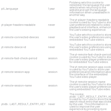
Polylang sets this cookie to
remember the language the user
selects when returning to the
pll_language
1 year
website and get the language
information when unavailable in
another way.
The yt-player-headers-readable
cookie is used by YouTube to sto
yt-player-headers-readable
never
user preferences related to video
playback and interface, enhanci
the user's viewing experience.
YouTube sets this cookie to store
yt-remote-connected-devices
never
the user's video preferences usin
embedded YouTube videos.
YouTube sets this cookie to store
yt-remote-device-id
never
the user's video preferences usin
embedded YouTube videos.
The yt-remote-fast-check-period
cookie is used by YouTube to sto
yt-remote-fast-check-period
session
the user's video player preference
for embedded YouTube videos.
The yt-remote-session-app cook
is used by YouTube to store user
yt-remote-session-app
session
preferences and information abo
the interface of the embedded
YouTube video player.
The yt-remote-session-name
cookie is used by YouTube to sto
yt-remote-session-name
session
the user's video player preference
using embedded YouTube video.
The cookie
ytidb::LAST_RESULT_ENTRY_K
is used by YouTube to store the l
search result entry that was click
ytidb::LAST_RESULT_ENTRY_KEY
never
by the user. This information is
used to improve the user
experience by providing more