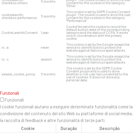
11 months
checkbox-others
consent for the cookies in the category
"Other.
This cookie is set by GDPR Cookie Consent
cookielawinfo-
plugin. The cookie is used to store the user
11 months
checkbox-performance
consent for the cookies in the category
"Performance".
CookieYes sets this cookie to record the
default button state of the corresponding
CookieLawInfoConsent
1 year
category and the status of CCPA. It works
only in coordination with the primary
cookie.
This cookie is set by the Google recaptcha
rc::a
never
service to identify bots to protect the
website against malicious spam attacks.
This cookie is set by the Google recaptcha
rc::c
session
service to identify bots to protect the
website against malicious spam attacks.
The cookie is set by the GDPR Cookie
Consent plugin and is used to store
viewed_cookie_policy
11 months
whether or not user has consented to the
use of cookies. It does not store any
personal data.
Funzionali
Funzionali
I cookie funzionali aiutano a eseguire determinate funzionalità come la
condivisione del contenuto del sito Web su piattaforme di social media,
la raccolta di feedback e altre funzionalità di terze parti.
Cookie
Duração
Descrição