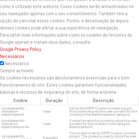
como é utilizado este website. Esses cookies serão armazenados no
seu navegador apenas com o seu consentimento. Também tem a
opção de cancelar esses cookies. Porém, a desativação de alguns
desses cookies pode afetar a sua experiência de navegação.
Para obter mais informações sobre como os cookies de terceiros do
Google operam e tratam seus dados, consulte:
Google Privacy Policy
Necessários
Necessários
Sempre activado
Os cookies necessários são absolutamente essenciais para o bom
funcionamento do site. Estes cookies garantem funcionalidades
básicas e recursos de segurança do site, de forma anônima.
Cookie
Duração
Descrição
cookielawinfo-
Set by the GDPR Cookie Consent plugin,
checkbox-
1 year
this cookie records the user consent for the
advertisement
cookies in the "Advertisement" category.
cookielawinfo-
CookieYes sets this cookie to store the user
checkbox-
1 year
consent for the cookies in the category
advertisement-en
"Advertisement".
This cookie is set by GDPR Cookie Consent
cookielawinfo-
plugin. The cookie is used to store the user
11 months