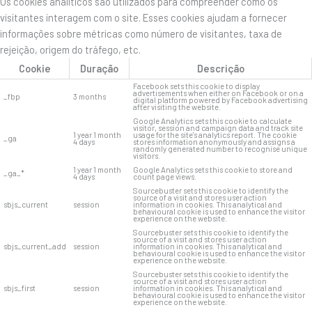
Os cookies analíticos são utilizados para compreender como os
visitantes interagem com o site. Esses cookies ajudam a fornecer
informações sobre métricas como número de visitantes, taxa de
rejeição, origem do tráfego, etc.
Cookie
Duração
Descrição
Facebook sets this cookie to display
advertisements when either on Facebook or on a
_fbp
3 months
digital platform powered by Facebook advertising
after visiting the website.
Google Analytics sets this cookie to calculate
visitor, session and campaign data and track site
1 year 1 month
usage for the site's analytics report. The cookie
_ga
4 days
stores information anonymously and assigns a
randomly generated number to recognise unique
visitors.
1 year 1 month
Google Analytics sets this cookie to store and
_ga_*
4 days
count page views.
Sourcebuster sets this cookie to identify the
source of a visit and stores user action
sbjs_current
session
information in cookies. This analytical and
behavioural cookie is used to enhance the visitor
experience on the website.
Sourcebuster sets this cookie to identify the
source of a visit and stores user action
sbjs_current_add
session
information in cookies. This analytical and
behavioural cookie is used to enhance the visitor
experience on the website.
Sourcebuster sets this cookie to identify the
source of a visit and stores user action
sbjs_first
session
information in cookies. This analytical and
behavioural cookie is used to enhance the visitor
experience on the website.