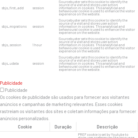
Sourcebuster sets this cookie to identify the
source of a visit and stores user action
sbjs_first_add
session
information in cookies. This analytical and
behavioural cookie is used to enhance the visitor
experience on the website.
Sourcebuster sets this cookie to identify the
source of a visit and stores user action
sbjs_migrations
session
information in cookies. This analytical and
behavioural cookie is used to enhance the visitor
experience on the website.
Sourcebuster sets this cookie to identify the
source of a visit and stores user action
sbjs_session
1 hour
information in cookies. This analytical and
behavioural cookie is used to enhance the visitor
experience on the website.
Sourcebuster sets this cookie to identify the
source of a visit and stores user action
sbjs_udata
session
information in cookies. This analytical and
behavioural cookie is used to enhance the visitor
experience on the website.
Publicidade
Publicidade
Os cookies de publicidade são usados ​​para fornecer aos visitantes
anúncios e campanhas de marketing relevantes. Esses cookies
rastreiam os visitantes dos sites e coletam informações para fornecer
anúncios personalizados.
Cookie
Duração
Descrição
PREF cookie is set by Youtube to
store user preferences like language,