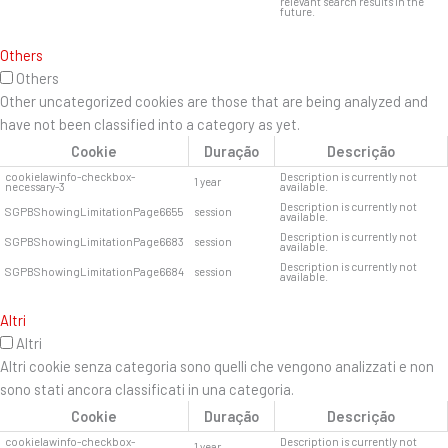
relevant search results in the
future.
Others
Others
Other uncategorized cookies are those that are being analyzed and
have not been classified into a category as yet.
Cookie
Duração
Descrição
cookielawinfo-checkbox-
Description is currently not
1 year
necessary-3
available.
Description is currently not
SGPBShowingLimitationPage6655
session
available.
Description is currently not
SGPBShowingLimitationPage6683
session
available.
Description is currently not
SGPBShowingLimitationPage6684
session
available.
Altri
Altri
Altri cookie senza categoria sono quelli che vengono analizzati e non
sono stati ancora classificati in una categoria.
Cookie
Duração
Descrição
cookielawinfo-checkbox-
Description is currently not
1 year