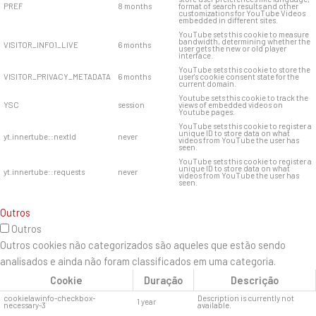
PREF
8 months
format of search results and other
customizations for YouTube Videos
embedded in different sites.
YouTube sets this cookie to measure
bandwidth, determining whether the
VISITOR_INFO1_LIVE
6 months
user gets the new or old player
interface.
YouTube sets this cookie to store the
VISITOR_PRIVACY_METADATA
6 months
user's cookie consent state for the
current domain.
Youtube sets this cookie to track the
YSC
session
views of embedded videos on
Youtube pages.
YouTube sets this cookie to register a
unique ID to store data on what
yt.innertube::nextId
never
videos from YouTube the user has
seen.
YouTube sets this cookie to register a
unique ID to store data on what
yt.innertube::requests
never
videos from YouTube the user has
seen.
Outros
Outros
Outros cookies não categorizados são aqueles que estão sendo
analisados ​​e ainda não foram classificados em uma categoria.
Cookie
Duração
Descrição
cookielawinfo-checkbox-
Description is currently not
1 year
necessary-3
available.