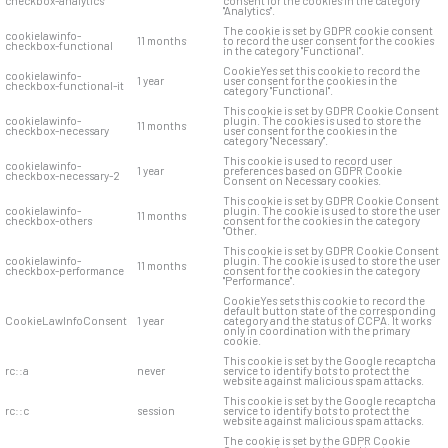
checkbox-analytics
consent for the cookies in the category
"Analytics".
The cookie is set by GDPR cookie consent
cookielawinfo-
11 months
to record the user consent for the cookies
checkbox-functional
in the category "Functional".
CookieYes set this cookie to record the
cookielawinfo-
1 year
user consent for the cookies in the
checkbox-functional-it
category "Functional".
This cookie is set by GDPR Cookie Consent
cookielawinfo-
plugin. The cookies is used to store the
11 months
checkbox-necessary
user consent for the cookies in the
category "Necessary".
This cookie is used to record user
cookielawinfo-
1 year
preferences based on GDPR Cookie
checkbox-necessary-2
Consent on Necessary cookies.
This cookie is set by GDPR Cookie Consent
cookielawinfo-
plugin. The cookie is used to store the user
11 months
checkbox-others
consent for the cookies in the category
"Other.
This cookie is set by GDPR Cookie Consent
cookielawinfo-
plugin. The cookie is used to store the user
11 months
checkbox-performance
consent for the cookies in the category
"Performance".
CookieYes sets this cookie to record the
default button state of the corresponding
CookieLawInfoConsent
1 year
category and the status of CCPA. It works
only in coordination with the primary
cookie.
This cookie is set by the Google recaptcha
rc::a
never
service to identify bots to protect the
website against malicious spam attacks.
This cookie is set by the Google recaptcha
rc::c
session
service to identify bots to protect the
website against malicious spam attacks.
The cookie is set by the GDPR Cookie