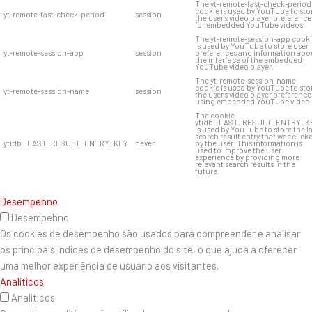
The yt-remote-fast-check-period
cookie is used by YouTube to sto
yt-remote-fast-check-period
session
the user's video player preference
for embedded YouTube videos.
The yt-remote-session-app cook
is used by YouTube to store user
yt-remote-session-app
session
preferences and information abo
the interface of the embedded
YouTube video player.
The yt-remote-session-name
cookie is used by YouTube to sto
yt-remote-session-name
session
the user's video player preference
using embedded YouTube video.
The cookie
ytidb::LAST_RESULT_ENTRY_K
is used by YouTube to store the l
search result entry that was click
ytidb::LAST_RESULT_ENTRY_KEY
never
by the user. This information is
used to improve the user
experience by providing more
relevant search results in the
future.
Desempehno
Desempehno
Os cookies de desempenho são usados ​​para compreender e analisar
os principais índices de desempenho do site, o que ajuda a oferecer
uma melhor experiência de usuário aos visitantes.
Analíticos
Analíticos