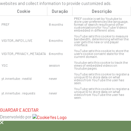
websites and collect information to provide customized ads.
Cookie
Duração
Descrição
PREF cookie is set by Youtube to
store user preferences like language,
PREF
8 months
format of search results and other
customizations for YouTube Videos
embedded in different sites.
YouTube sets this cookie to measure
bandwidth, determining whether the
VISITOR_INFO1_LIVE
6 months
user gets the new or old player
interface.
YouTube sets this cookie to store the
VISITOR_PRIVACY_METADATA
6 months
user's cookie consent state for the
current domain.
Youtube sets this cookie to track the
YSC
session
views of embedded videos on
Youtube pages.
YouTube sets this cookie to register a
unique ID to store data on what
yt.innertube::nextId
never
videos from YouTube the user has
seen.
YouTube sets this cookie to register a
unique ID to store data on what
yt.innertube::requests
never
videos from YouTube the user has
seen.
GUARDAR E ACEITAR
Desenvolvido por