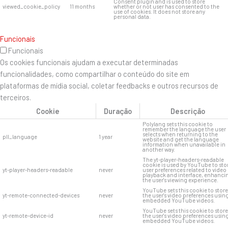
Consent plugin and is used to store
viewed_cookie_policy
11 months
whether or not user has consented to the
use of cookies. It does not store any
personal data.
Funcionais
Funcionais
Os cookies funcionais ajudam a executar determinadas
funcionalidades, como compartilhar o conteúdo do site em
plataformas de mídia social, coletar feedbacks e outros recursos de
terceiros.
Cookie
Duração
Descrição
Polylang sets this cookie to
remember the language the user
selects when returning to the
pll_language
1 year
website and get the language
information when unavailable in
another way.
The yt-player-headers-readable
cookie is used by YouTube to sto
yt-player-headers-readable
never
user preferences related to video
playback and interface, enhanci
the user's viewing experience.
YouTube sets this cookie to store
yt-remote-connected-devices
never
the user's video preferences usin
embedded YouTube videos.
YouTube sets this cookie to store
yt-remote-device-id
never
the user's video preferences usin
embedded YouTube videos.